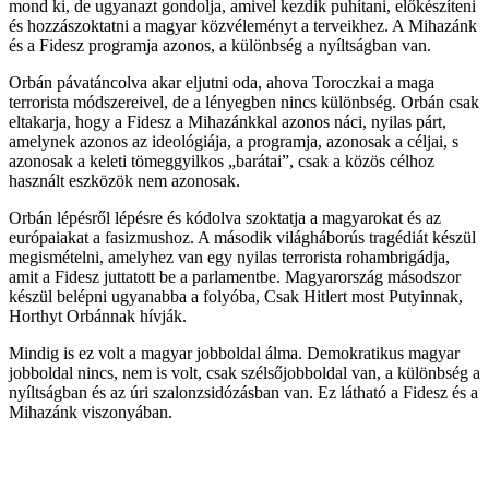
mond ki, de ugyanazt gondolja, amivel kezdik puhítani, előkészíteni
és hozzászoktatni a magyar közvéleményt a terveikhez. A Mihazánk
és a Fidesz programja azonos, a különbség a nyíltságban van.
Orbán pávatáncolva akar eljutni oda, ahova Toroczkai a maga
terrorista módszereivel, de a lényegben nincs különbség. Orbán csak
eltakarja, hogy a Fidesz a Mihazánkkal azonos náci, nyilas párt,
amelynek azonos az ideológiája, a programja, azonosak a céljai, s
azonosak a keleti tömeggyilkos „barátai”, csak a közös célhoz
használt eszközök nem azonosak.
Orbán lépésről lépésre és kódolva szoktatja a magyarokat és az
európaiakat a fasizmushoz. A második világháborús tragédiát készül
megismételni, amelyhez van egy nyilas terrorista rohambrigádja,
amit a Fidesz juttatott be a parlamentbe. Magyarország másodszor
készül belépni ugyanabba a folyóba, Csak Hitlert most Putyinnak,
Horthyt Orbánnak hívják.
Mindig is ez volt a magyar jobboldal álma. Demokratikus magyar
jobboldal nincs, nem is volt, csak szélsőjobboldal van, a különbség a
nyíltságban és az úri szalonzsidózásban van. Ez látható a Fidesz és a
Mihazánk viszonyában.