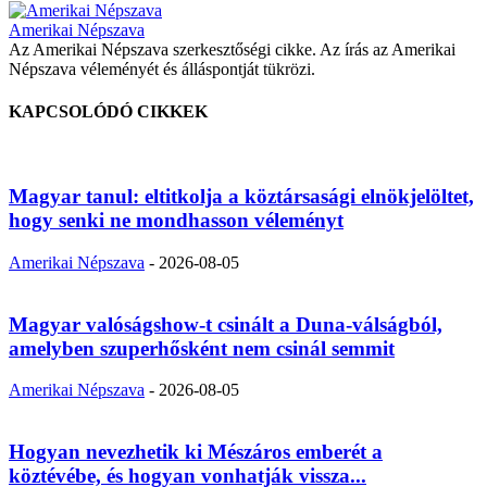
Amerikai Népszava
Az Amerikai Népszava szerkesztőségi cikke. Az írás az Amerikai
Népszava véleményét és álláspontját tükrözi.
KAPCSOLÓDÓ CIKKEK
Magyar tanul: eltitkolja a köztársasági elnökjelöltet,
hogy senki ne mondhasson véleményt
Amerikai Népszava
-
2026-08-05
Magyar valóságshow-t csinált a Duna-válságból,
amelyben szuperhősként nem csinál semmit
Amerikai Népszava
-
2026-08-05
Hogyan nevezhetik ki Mészáros emberét a
köztévébe, és hogyan vonhatják vissza...