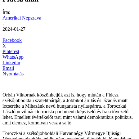
Írta:
Amerikai Népszava
-
2024-01-27
Facebook
X
Pinterest
WhatsApp
Linkedin
Email
Nyomtatás
Orbán Viktornak köszönhetjük azt is, hogy miután a Fidesz
szélsőjobboldali szatelitpártját, a Jobbikot árulás és lázadás miatt
lecserélte a Mihazánk nevű hungarista nyilaspártra, a Toroczkai
László nevű náci terrorista parlamenti képviselő és frakcióvezető
lehet. Emellett évértékelőt tart, mint valami demokratikus politikus,
amit elemez, komolyan vesz a sajtó.
Toroczkai a szélsőjobboldali Hatvannégy Vármegye Ifjúsági
Mozgalom alapítója, eddig négy országból tiltották ki, Kanadában