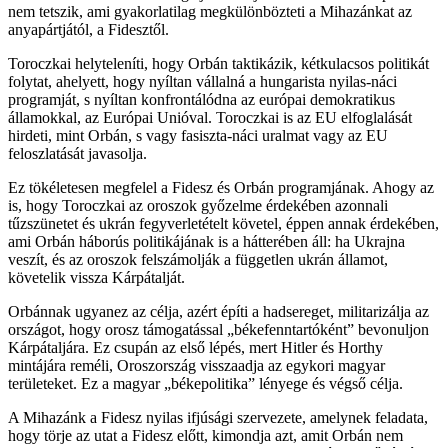
nem tetszik, ami gyakorlatilag megkülönbözteti a Mihazánkat az
anyapártjától, a Fidesztől.
Toroczkai helyteleníti, hogy Orbán taktikázik, kétkulacsos politikát
folytat, ahelyett, hogy nyíltan vállalná a hungarista nyilas-náci
programját, s nyíltan konfrontálódna az európai demokratikus
államokkal, az Európai Unióval. Toroczkai is az EU elfoglalását
hirdeti, mint Orbán, s vagy fasiszta-náci uralmat vagy az EU
feloszlatását javasolja.
Ez tökéletesen megfelel a Fidesz és Orbán programjának. Ahogy az
is, hogy Toroczkai az oroszok győzelme érdekében azonnali
tűzszünetet és ukrán fegyverletételt követel, éppen annak érdekében,
ami Orbán háborús politikájának is a hátterében áll: ha Ukrajna
veszít, és az oroszok felszámolják a független ukrán államot,
követelik vissza Kárpátalját.
Orbánnak ugyanez az célja, azért építi a hadsereget, militarizálja az
országot, hogy orosz támogatással „békefenntartóként” bevonuljon
Kárpátaljára. Ez csupán az első lépés, mert Hitler és Horthy
mintájára reméli, Oroszország visszaadja az egykori magyar
területeket. Ez a magyar „békepolitika” lényege és végső célja.
A Mihazánk a Fidesz nyilas ifjúsági szervezete, amelynek feladata,
hogy törje az utat a Fidesz előtt, kimondja azt, amit Orbán nem