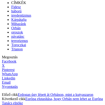
CÍMKÉK
Fidesz
háború
irredentizmus
Kárpátalja
Mihazánk
Orbán
oroszok
pávatánc
terrorizmus
Toroczkai
Trianon
Megosztás
Facebook
X
Pinterest
WhatsApp
Linkedin
Email
Nyomtatás
Előző cikk
Erdogan úgy lépett át Orbánon, mint a kutyaszaron
Következő cikk
Európa elutasítása, hogy Orbán nem lehet az Európa
Tanács elnöke