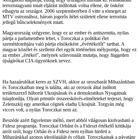
terroristagyanú miatt eljárást indítottak volna ellene, de önként
elhagyta az országot. 2006 szeptemberében ő vitte a tömeget az
MTV ostromához, három jogerős ítélet született ellene terrorista
jellegű bűncselekmények miatt.
Magyarország szégyene, hogy ez az ember és antiszemita, nyilas
pártja a parlamentben lehet, s Toroczkai a politikai élet
szemétdombjára való pártja elnökeként „évértékelőt” tarthat. A
magyar közélet és szellemi élet egyik történelmi mélypontja, hogy ez
az ember „értékel”, melynek színvonalát mutatja, hogy független
újságírókat CIA-ügynöknek nevez.
Ha hazaárulókat keres az SZVH, akkor az oroszbarát Mihazánkban
és Toroczkaiban meg is találta, aki az oroszok által indított
területszerző háborút Ukrajnának és a demokratikus Nyugatnak
tulajdonítja. Olyan primitív összeesküvés-elméleteket terjeszt, hogy
Zelenszkij egy amerikai cégnek eladta Ukrajnát. Torgyán még
vicces volt, a nyilas Toroczkai nem az.
Beszéde azért figyelemre méltó, mert abból világosan kiolvasható a
Fidesz programja. Toroczkai Orbánt és a Fideszt értékelő kritikája
arról szól, hogy Orbán és a Fidesz nem nyíltan hirdeti a
Mihazánkkal azonos ideológiáját és céljait. Toroczkainak a pávatánc