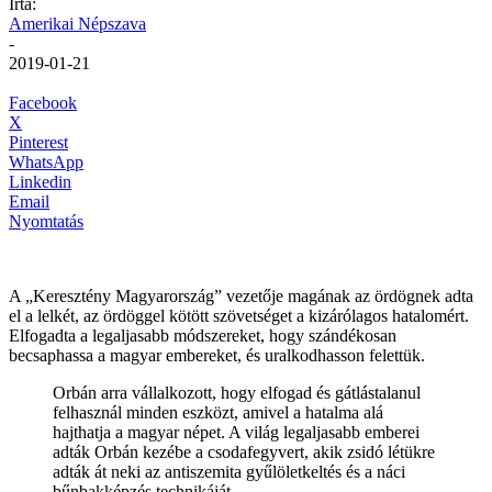
Írta:
Amerikai Népszava
-
2019-01-21
Facebook
X
Pinterest
WhatsApp
Linkedin
Email
Nyomtatás
A „Keresztény Magyarország” vezetője magának az ördögnek adta
el a lelkét, az ördöggel kötött szövetséget a kizárólagos hatalomért.
Elfogadta a legaljasabb módszereket, hogy szándékosan
becsaphassa a magyar embereket, és uralkodhasson felettük.
Orbán arra vállalkozott, hogy elfogad és gátlástalanul
felhasznál minden eszközt, amivel a hatalma alá
hajthatja a magyar népet. A világ legaljasabb emberei
adták Orbán kezébe a csodafegyvert, akik zsidó létükre
adták át neki az antiszemita gyűlöletkeltés és a náci
bűnbakképzés technikáját.