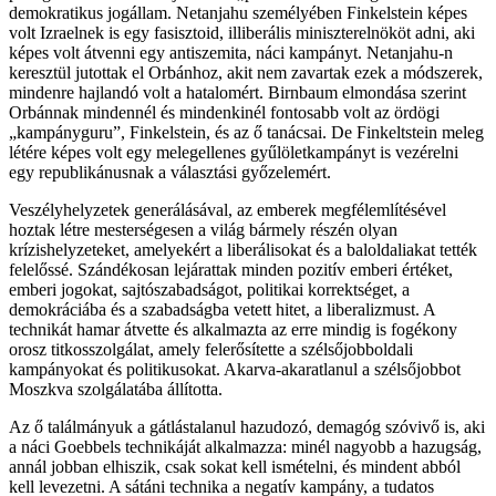
demokratikus jogállam. Netanjahu személyében Finkelstein képes
volt Izraelnek is egy fasisztoid, illiberális miniszterelnököt adni, aki
képes volt átvenni egy antiszemita, náci kampányt. Netanjahu-n
keresztül jutottak el Orbánhoz, akit nem zavartak ezek a módszerek,
mindenre hajlandó volt a hatalomért. Birnbaum elmondása szerint
Orbánnak mindennél és mindenkinél fontosabb volt az ördögi
„kampányguru”, Finkelstein, és az ő tanácsai. De Finkeltstein meleg
létére képes volt egy melegellenes gyűlöletkampányt is vezérelni
egy republikánusnak a választási győzelemért.
Veszélyhelyzetek generálásával, az emberek megfélemlítésével
hoztak létre mesterségesen a világ bármely részén olyan
krízishelyzeteket, amelyekért a liberálisokat és a baloldaliakat tették
felelőssé. Szándékosan lejárattak minden pozitív emberi értéket,
emberi jogokat, sajtószabadságot, politikai korrektséget, a
demokráciába és a szabadságba vetett hitet, a liberalizmust. A
technikát hamar átvette és alkalmazta az erre mindig is fogékony
orosz titkosszolgálat, amely felerősítette a szélsőjobboldali
kampányokat és politikusokat. Akarva-akaratlanul a szélsőjobbot
Moszkva szolgálatába állította.
Az ő találmányuk a gátlástalanul hazudozó, demagóg szóvivő is, aki
a náci Goebbels technikáját alkalmazza: minél nagyobb a hazugság,
annál jobban elhiszik, csak sokat kell ismételni, és mindent abból
kell levezetni. A sátáni technika a negatív kampány, a tudatos