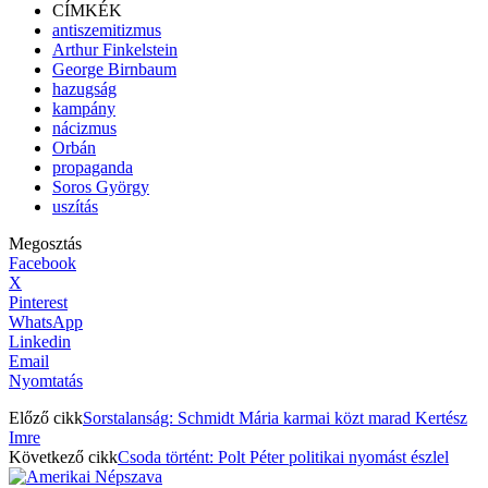
CÍMKÉK
antiszemitizmus
Arthur Finkelstein
George Birnbaum
hazugság
kampány
nácizmus
Orbán
propaganda
Soros György
uszítás
Megosztás
Facebook
X
Pinterest
WhatsApp
Linkedin
Email
Nyomtatás
Előző cikk
Sorstalanság: Schmidt Mária karmai közt marad Kertész
Imre
Következő cikk
Csoda történt: Polt Péter politikai nyomást észlel