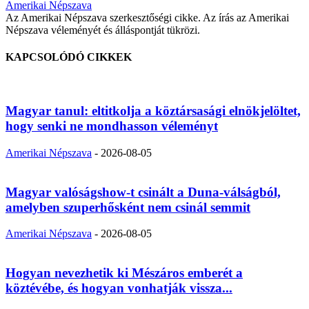
Amerikai Népszava
Az Amerikai Népszava szerkesztőségi cikke. Az írás az Amerikai
Népszava véleményét és álláspontját tükrözi.
KAPCSOLÓDÓ CIKKEK
Magyar tanul: eltitkolja a köztársasági elnökjelöltet,
hogy senki ne mondhasson véleményt
Amerikai Népszava
-
2026-08-05
Magyar valóságshow-t csinált a Duna-válságból,
amelyben szuperhősként nem csinál semmit
Amerikai Népszava
-
2026-08-05
Hogyan nevezhetik ki Mészáros emberét a
köztévébe, és hogyan vonhatják vissza...