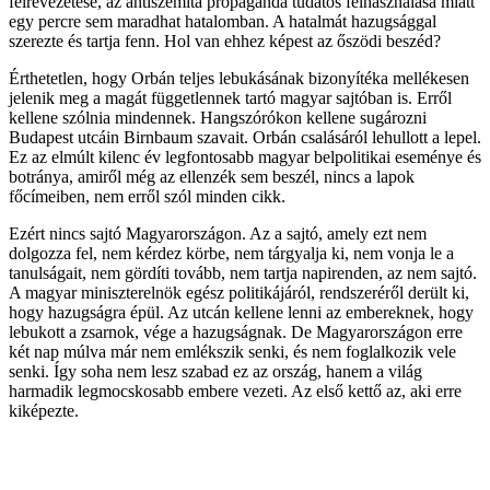
félrevezetése, az antiszemita propaganda tudatos felhasználása miatt
egy percre sem maradhat hatalomban. A hatalmát hazugsággal
szerezte és tartja fenn. Hol van ehhez képest az őszödi beszéd?
Érthetetlen, hogy Orbán teljes lebukásának bizonyítéka mellékesen
jelenik meg a magát függetlennek tartó magyar sajtóban is. Erről
kellene szólnia mindennek. Hangszórókon kellene sugározni
Budapest utcáin Birnbaum szavait. Orbán csalásáról lehullott a lepel.
Ez az elmúlt kilenc év legfontosabb magyar belpolitikai eseménye és
botránya, amiről még az ellenzék sem beszél, nincs a lapok
főcímeiben, nem erről szól minden cikk.
Ezért nincs sajtó Magyarországon. Az a sajtó, amely ezt nem
dolgozza fel, nem kérdez körbe, nem tárgyalja ki, nem vonja le a
tanulságait, nem gördíti tovább, nem tartja napirenden, az nem sajtó.
A magyar miniszterelnök egész politikájáról, rendszeréről derült ki,
hogy hazugságra épül. Az utcán kellene lenni az embereknek, hogy
lebukott a zsarnok, vége a hazugságnak. De Magyarországon erre
két nap múlva már nem emlékszik senki, és nem foglalkozik vele
senki. Így soha nem lesz szabad ez az ország, hanem a világ
harmadik legmocskosabb embere vezeti. Az első kettő az, aki erre
kiképezte.