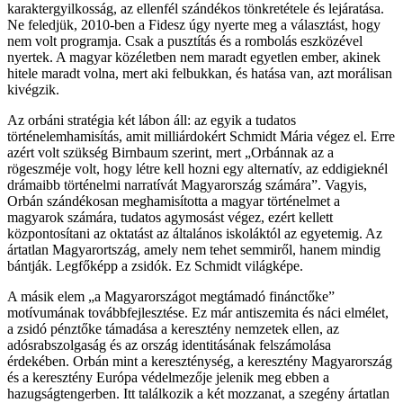
karaktergyilkosság, az ellenfél szándékos tönkretétele és lejáratása.
Ne feledjük, 2010-ben a Fidesz úgy nyerte meg a választást, hogy
nem volt programja. Csak a pusztítás és a rombolás eszközével
nyertek. A magyar közéletben nem maradt egyetlen ember, akinek
hitele maradt volna, mert aki felbukkan, és hatása van, azt morálisan
kivégzik.
Az orbáni stratégia két lábon áll: az egyik a tudatos
történelemhamisítás, amit milliárdokért Schmidt Mária végez el. Erre
azért volt szükség Birnbaum szerint, mert „Orbánnak az a
rögeszméje volt, hogy létre kell hozni egy alternatív, az eddigieknél
drámaibb történelmi narratívát Magyarország számára”. Vagyis,
Orbán szándékosan meghamisította a magyar történelmet a
magyarok számára, tudatos agymosást végez, ezért kellett
központosítani az oktatást az általános iskoláktól az egyetemig. Az
ártatlan Magyarortszág, amely nem tehet semmiről, hanem mindig
bántják. Legfőképp a zsidók. Ez Schmidt világképe.
A másik elem „a Magyarországot megtámadó finánctőke”
motívumának továbbfejlesztése. Ez már antiszemita és náci elmélet,
a zsidó pénztőke támadása a keresztény nemzetek ellen, az
adósrabszolgaság és az ország identitásának felszámolása
érdekében. Orbán mint a kereszténység, a keresztény Magyarország
és a keresztény Európa védelmezője jelenik meg ebben a
hazugságtengerben. Itt találkozik a két mozzanat, a szegény ártatlan