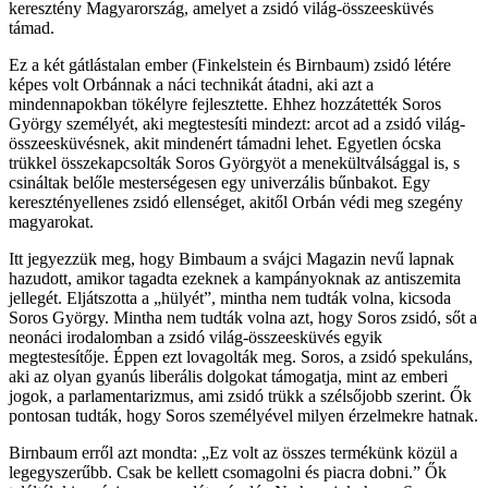
keresztény Magyarország, amelyet a zsidó világ-összeesküvés
támad.
Ez a két gátlástalan ember (Finkelstein és Birnbaum) zsidó létére
képes volt Orbánnak a náci technikát átadni, aki azt a
mindennapokban tökélyre fejlesztette. Ehhez hozzátették Soros
György személyét, aki megtestesíti mindezt: arcot ad a zsidó világ-
összeesküvésnek, akit mindenért támadni lehet. Egyetlen ócska
trükkel összekapcsolták Soros Györgyöt a menekültválsággal is, s
csináltak belőle mesterségesen egy univerzális bűnbakot. Egy
keresztényellenes zsidó ellenséget, akitől Orbán védi meg szegény
magyarokat.
Itt jegyezzük meg, hogy Bimbaum a svájci Magazin nevű lapnak
hazudott, amikor tagadta ezeknek a kampányoknak az antiszemita
jellegét. Eljátszotta a „hülyét”, mintha nem tudták volna, kicsoda
Soros György. Mintha nem tudták volna azt, hogy Soros zsidó, sőt a
neonáci irodalomban a zsidó világ-összeesküvés egyik
megtestesítője. Éppen ezt lovagolták meg. Soros, a zsidó spekuláns,
aki az olyan gyanús liberális dolgokat támogatja, mint az emberi
jogok, a parlamentarizmus, ami zsidó trükk a szélsőjobb szerint. Ők
pontosan tudták, hogy Soros személyével milyen érzelmekre hatnak.
Birnbaum erről azt mondta: „Ez volt az összes termékünk közül a
legegyszerűbb. Csak be kellett csomagolni és piacra dobni.” Ők