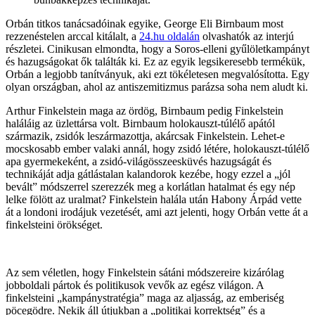
Orbán titkos tanácsadóinak egyike, George Eli Birnbaum most
rezzenéstelen arccal kitálalt, a
24.hu oldalán
olvashatók az interjú
részletei. Cinikusan elmondta, hogy a Soros-elleni gyűlöletkampányt
és hazugságokat ők találták ki. Ez az egyik legsikeresebb termékük,
Orbán a legjobb tanítványuk, aki ezt tökéletesen megvalósította. Egy
olyan országban, ahol az antiszemitizmus parázsa soha nem aludt ki.
Arthur Finkelstein maga az ördög, Birnbaum pedig Finkelstein
haláláig az üzlettársa volt. Birnbaum holokauszt-túlélő apától
származik, zsidók leszármazottja, akárcsak Finkelstein. Lehet-e
mocskosabb ember valaki annál, hogy zsidó létére, holokauszt-túlélő
apa gyermekeként, a zsidó-világösszeesküvés hazugságát és
technikáját adja gátlástalan kalandorok kezébe, hogy ezzel a „jól
bevált” módszerrel szerezzék meg a korlátlan hatalmat és egy nép
lelke fölött az uralmat? Finkelstein halála után Habony Árpád vette
át a londoni irodájuk vezetését, ami azt jelenti, hogy Orbán vette át a
finkelsteini örökséget.
Az sem véletlen, hogy Finkelstein sátáni módszereire kizárólag
jobboldali pártok és politikusok vevők az egész világon. A
finkelsteini „kampánystratégia” maga az aljasság, az emberiség
pöcegödre. Nekik áll útjukban a „politikai korrektség” és a