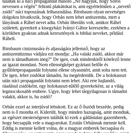
találták ki a náci propagandát másoló „Ne hagyjuk, hogy Soros
nevessen a végén” feliratú plakátokat is, ami egyértelműen a „nevető
zsidó” náci toposzának felhasználása. Birnbaum olyan nevetséges
dolgokra hivatkozik, hogy Orbán nem lehet antiszemita, mert a
lányának a Ráhel nevet adta. Orbán liberális volt, amikor Ráhel
született, gyerekeit a kisegyházi Iványi Gábor keresztelte, ezekben a
körökben gyakran adnak keresztények is bibliai neveket, például
Ráhelt.
Birnbaum cinizmusára és aljasságára jellemző, hogy az
antiszemitizmus vádjára ezt mondja: „Ha valaki zsidó, akkor már
nem is támadhatom meg?” De igen, csak mindenkiről kötelező lenne
az igazat mondani. Nem ellenségképet gyártani belőle és
gyűlöletpropagandát folytatni ellene olyasmiért, amit soha nem tett.
De igen, lehet zsidókat támadni, ha megérdemlik. De a holokauszt
után náci propagandát folytatni nem lehet. Aki erre hajlandó,
ráadásul zsidóként, egy holokauszt-túlélő gyerekeként, az a világ
legmocskosabb embere. Ugye, hogy lehet tárgyilagosan is támadni
valakit, akkor is, ha zsidó?
Orbán ezzel az interjúval lebukott. Ez az ő őszödi beszéde, pedig
nem is ő mondta el. Kiderült, hogy minden hazugság, amit mondtak,
az egészet mesterségesen találták ki ezek a gátlástalan gazemberek,
hogy becsapják vele a magyarokat. Ezután Orbánnak mennie kell.
Eddig is mennie kellett volna, de a magyar emberek becsapása és