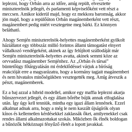
leplezni, hogy Orbán arra az időre, amíg repült, elvesztette
miniszterelnök jellegét, és parlamenti képviselőként vett részt a
meccsen. Amikor kiderül majd, hogy ez mekkora baromság, akkor
jön majd, hogy a repülőúton Orbán magánemberként vett részt,
magánembert pedig miért vesztegetne meg bárki. Ez könnyen
belátható.
Ahogy Semjén miniszterelnök-helyettes magánemberként gyilkolt
háziállatot egy többszáz millió forintos állami támogatást elnyert
vállalkozó vendégeként, akinek az így felújított szállodáját már
Semjén miniszterelnök-helyettes avatta, akinek semmi köze az
orvvadász magánember Semjénhez. Az „Orbán és társai”
büntetőügy főtárgyalásán mi érdeklődéssel várjuk a bíróság
reakcióját erre a magyarázatra, hogy a kormány tagjait magánemberi
és nem hivatalos minőségükben vesztegették meg. Amíg átveszik a
pénzt, magánemberek.
Ez a baj azzal a hibrid modellel, amikor egy maffia leplezni akarja
bűnszervezet jellegét, és egy állam bőrébe bújik annak elfoglalása
után. Így úgy kell tenniük, mintha egy igazi állam lennének. Ezzel
alkalmat adnak arra, hogy a még le nem kaszált újságírók olyan
kínos és kellemetlen kérdésekkel zaklassák őket, amilyenekkel csak
rendes állami alkalmazottakat szokás. Miközben ők élnék boldogan
a bűnözők hétköznapi fényűző életét a lopott javakkal.