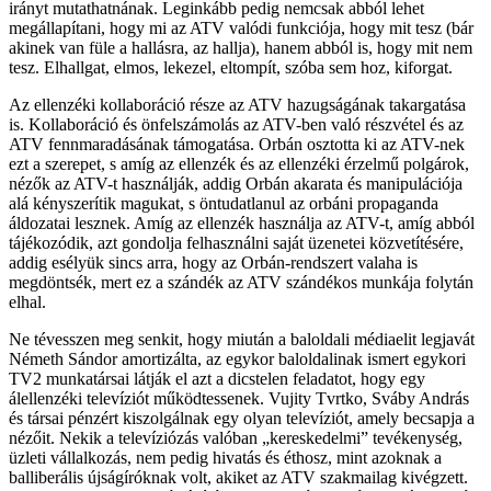
irányt mutathatnának. Leginkább pedig nemcsak abból lehet
megállapítani, hogy mi az ATV valódi funkciója, hogy mit tesz (bár
akinek van füle a hallásra, az hallja), hanem abból is, hogy mit nem
tesz. Elhallgat, elmos, lekezel, eltompít, szóba sem hoz, kiforgat.
Az ellenzéki kollaboráció része az ATV hazugságának takargatása
is. Kollaboráció és önfelszámolás az ATV-ben való részvétel és az
ATV fennmaradásának támogatása. Orbán osztotta ki az ATV-nek
ezt a szerepet, s amíg az ellenzék és az ellenzéki érzelmű polgárok,
nézők az ATV-t használják, addig Orbán akarata és manipulációja
alá kényszerítik magukat, s öntudatlanul az orbáni propaganda
áldozatai lesznek. Amíg az ellenzék használja az ATV-t, amíg abból
tájékozódik, azt gondolja felhasználni saját üzenetei közvetítésére,
addig esélyük sincs arra, hogy az Orbán-rendszert valaha is
megdöntsék, mert ez a szándék az ATV szándékos munkája folytán
elhal.
Ne tévesszen meg senkit, hogy miután a baloldali médiaelit legjavát
Németh Sándor amortizálta, az egykor baloldalinak ismert egykori
TV2 munkatársai látják el azt a dicstelen feladatot, hogy egy
álellenzéki televíziót működtessenek. Vujity Tvrtko, Sváby András
és társai pénzért kiszolgálnak egy olyan televíziót, amely becsapja a
nézőit. Nekik a televíziózás valóban „kereskedelmi” tevékenység,
üzleti vállalkozás, nem pedig hivatás és éthosz, mint azoknak a
balliberális újságíróknak volt, akiket az ATV szakmailag kivégzett.