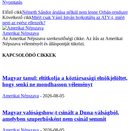
Nyomtatás
Előző cikk
Németh Sándor árulása nélkül nem lenne Orbán-rendszer
Következő cikk
Miért csak Vágó István bojkottálja az ATV-t, miért
nem az egész ellenzék?
Amerikai Népszava
Az Amerikai Népszava szerkesztőségi cikke. Az írás az Amerikai
Népszava véleményét és álláspontját tükrözi.
KAPCSOLÓDÓ CIKKEK
Magyar tanul: eltitkolja a köztársasági elnökjelöltet,
hogy senki ne mondhasson véleményt
Amerikai Népszava
-
2026-08-05
Magyar valóságshow-t csinált a Duna-válságból,
amelyben szuperhősként nem csinál semmit
Amerikai Népszava
-
2026-08-05