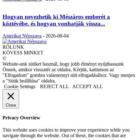
Hogyan nevezhetik ki Mészáros emberét a
köztévébe, és hogyan vonhatják vissza...
Amerikai Népszava
-
2026-08-04
RÓLUNK
KÖVESS MINKET
©
Website-unk sütiket használ, hogy jobb élményt nyújthassunk
Önnek, amikor visszatér az oldalra. Kérjük, kattintson az
"Elfogadom" gombra valamennyi süti elfogadásához. Vagy menjen
a "Sütik beállítása" oldalra.
Cookie Settings
REJECT ALL
ACCEPT ALL
Close
Privacy Overview
This website uses cookies to improve your experience while you
navigate through the website. Out of these, the cookies that are