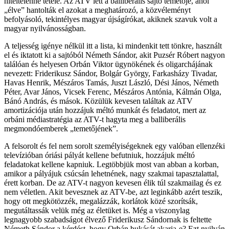
hiteltelenné tétele. Az ATV lett a balliberális sajtó temetője, ahol
„élve” hantolták el azokat a meghatározó, a közvéleményt
befolyásoló, tekintélyes magyar újságírókat, akiknek szavuk volt a
magyar nyilvánosságban.
A teljesség igénye nélkül itt a lista, ki mindenkit tett tönkre, használt
el és iktatott ki a sajtóból Németh Sándor, akit Puzsér Róbert nagyon
találóan és helyesen Orbán Viktor ügynökének és oligarchájának
nevezett: Friderikusz Sándor, Bolgár György, Farkasházy Tivadar,
Havas Henrik, Mészáros Tamás, Juszt László, Dési János, Németh
Péter, Avar János, Vicsek Ferenc, Mészáros Antónia, Kálmán Olga,
Bánó András, és mások. Közülük kevesen találtak az ATV
amortizációja után hozzájuk méltó munkát és feladatot, mert az
orbáni médiastratégia az ATV-t hagyta meg a balliberális
megmondóemberek „temetőjének”.
A felsorolt és fel nem sorolt személyiségeknek egy valóban ellenzéki
televízióban óriási pályát kellene befutniuk, hozzájuk méltó
feladatokat kellene kapniuk. Legtöbbjük most van abban a korban,
amikor a pályájuk csúcsán lehetnének, nagy szakmai tapasztalattal,
érett korban. De az ATV-t nagyon kevesen élik túl szakmailag és ez
nem véletlen. Akit bevesznek az ATV-be, azt leginkább azért teszik,
hogy ott megkötözzék, megalázzák, korlátok közé szorítsák,
megutáltassák velük még az életüket is. Még a viszonylag
legnagyobb szabadságot élvező Friderikusz Sándornak is feltette
Németh Sándor a kérdést, hogy Orbán bukását akarja-e? Ezt nyilván