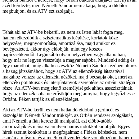
azért kérdezte, mert Németh Sándor nem akarja, hogy a diktátor
megbukjon, és az ATV ezt szolgálja.
Tehát aki az ATV-be bekerül, az nem az Isten lábát fogta meg,
hanem elkezdődik a szisztematikus leépítése, korlátok közé
helyezése, megnyomorítása, amortizálása, majd amikor ez
bevégeztetett, akkor úgy eldobják, mint egy koszos
papírzsebkendőt. Leginkább olyan helyzetben vagy állapotban,
hogy már ne legyen visszaútja a magyar sajtóba. Mindenki addig és
úgy maradhat, amíg alkalmas eszköz Németh Sándor kezében ahhoz
a hazug játszámához, hogy az ATV az ellenzékiség látszatával
magához vonzza az ellenzéki nézőket, majd becsapja őket, mert az
ellenzéki politikusok és interjúalanyok szereplése az orbáni stratégia
része. Az ATV-ben megjelenő személyiségek ahhoz asszzisztálnak,
hogy az ellenzék soha ne erősödjön meg annyira, hogy legyőzhesse
Orbánt. Féken tartják az ellenzékiséget.
Aki az ATV-be kerül, és nem hajlandó eldobni a gerincét és
kiszolgálni Németh Sándor trükkjét, az Orbán-rendszer szolgálatát,
amit Németh a fián keresztül manipulál, azt előbb-utóbb
amortizálják és utána valamilyen hamis indokkal kidobják. Egyes
hírek szerint konkrétan is megfogalmaz a Fidesz kéréseket, nem
csupán a műsorra és a meghívott vendégekre vonatkozóan, hanem