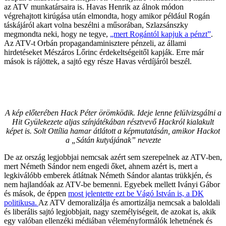
az ATV munkatársaira is. Havas Henrik az álnok módon
végrehajtott kirúgása után elmondta, hogy amikor például Rogán
táskájáról akart volna beszélni a műsorában, Szlazsánszky
megmondta neki, hogy ne tegye,
„mert Rogántól kapjuk a pénzt”
.
Az ATV-t Orbán propagandaminisztere pénzeli, az állami
hirdetéseket Mészáros Lőrinc érdekeltségeitől kapják. Erre már
mások is rájöttek, a sajtó egy része Havas vérdíjáról beszél.
A kép előterében Hack Péter örömködik. Ideje lenne felülvizsgálni a
Hit Gyülekezete aljas színjátékában résztvevő Hackról kialakult
képet is. Solt Ottília hamar átlátott a képmutatásán, amikor Hackot
a „Sátán kutyájának” nevezte
De az ország legjobbjai nemcsak azért sem szerepelnek az ATV-ben,
mert Németh Sándor nem engedi őket, ahnem azért is, mert a
legkiválóbb emberek átlátnak Németh Sándor alantas trükkjén, és
nem hajlandóak az ATV-be bemenni. Egyebek mellett Iványi Gábor
és mások, de éppen
most jelentette ezt be Vágó István is, a DK
politikusa.
Az ATV demoralizálja és amortizálja nemcsak a baloldali
és liberális sajtó legjobbjait, nagy személyiségeit, de azokat is, akik
egy valóban ellenzéki médiában véleményformálók lehetnének és