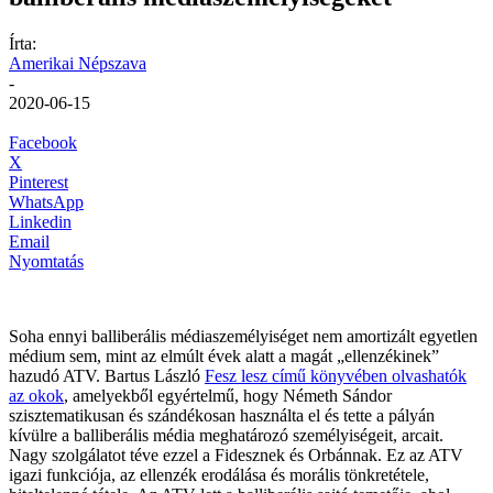
Írta:
Amerikai Népszava
-
2020-06-15
Facebook
X
Pinterest
WhatsApp
Linkedin
Email
Nyomtatás
Soha ennyi balliberális médiaszemélyiséget nem amortizált egyetlen
médium sem, mint az elmúlt évek alatt a magát „ellenzékinek”
hazudó ATV. Bartus László
Fesz lesz című könyvében olvashatók
az okok
, amelyekből egyértelmű, hogy Németh Sándor
szisztematikusan és szándékosan használta el és tette a pályán
kívülre a balliberális média meghatározó személyiségeit, arcait.
Nagy szolgálatot téve ezzel a Fidesznek és Orbánnak. Ez az ATV
igazi funkciója, az ellenzék erodálása és morális tönkretétele,