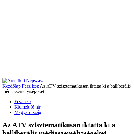
Kezdőlap
Fesz lesz
Az ATV szisztematikusan iktatta ki a balliberális
médiaszemélyiségeket
Fesz lesz
Kiemelt fő hír
Magyarország
Az ATV szisztematikusan iktatta ki a
balliberális médiaszemélyiségeket