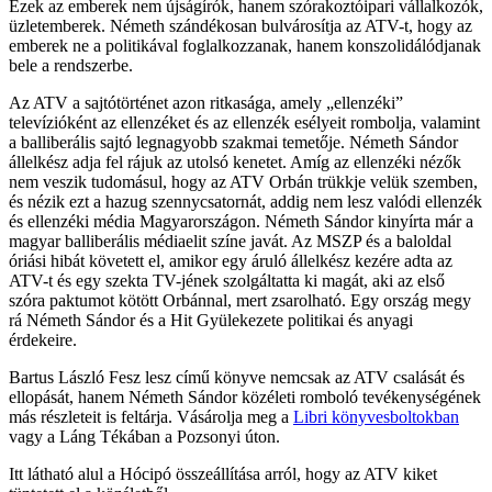
Ezek az emberek nem újságírók, hanem szórakoztóipari vállalkozók,
üzletemberek. Németh szándékosan bulvárosítja az ATV-t, hogy az
emberek ne a politikával foglalkozzanak, hanem konszolidálódjanak
bele a rendszerbe.
Az ATV a sajtótörténet azon ritkasága, amely „ellenzéki”
televízióként az ellenzéket és az ellenzék esélyeit rombolja, valamint
a balliberális sajtó legnagyobb szakmai temetője. Németh Sándor
állelkész adja fel rájuk az utolsó kenetet. Amíg az ellenzéki nézők
nem veszik tudomásul, hogy az ATV Orbán trükkje velük szemben,
és nézik ezt a hazug szennycsatornát, addig nem lesz valódi ellenzék
és ellenzéki média Magyarországon. Németh Sándor kinyírta már a
magyar balliberális médiaelit színe javát. Az MSZP és a baloldal
óriási hibát követett el, amikor egy áruló állelkész kezére adta az
ATV-t és egy szekta TV-jének szolgáltatta ki magát, aki az első
szóra paktumot kötött Orbánnal, mert zsarolható. Egy ország megy
rá Németh Sándor és a Hit Gyülekezete politikai és anyagi
érdekeire.
Bartus László Fesz lesz című könyve nemcsak az ATV csalását és
ellopását, hanem Németh Sándor közéleti romboló tevékenységének
más részleteit is feltárja. Vásárolja meg a
Libri könyvesboltokban
vagy a Láng Tékában a Pozsonyi úton.
Itt látható alul a Hócipó összeállítása arról, hogy az ATV kiket