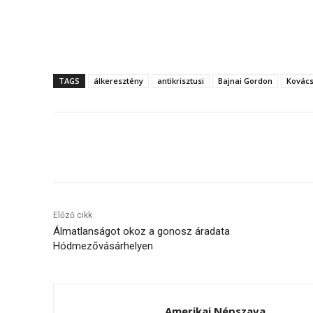
TAGS
álkeresztény
antikrisztusi
Bajnai Gordon
Kovács
Megosztás
Előző cikk
Álmatlanságot okoz a gonosz áradata
Hódmezővásárhelyen
Amerikai Népszava