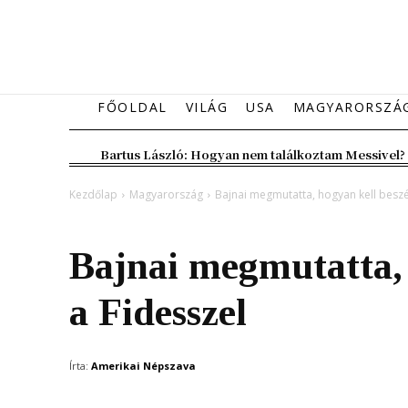
FŐOLDAL
VILÁG
USA
MAGYARORSZÁ
Bartus László: Hogyan nem találkoztam Messivel?
Kezdőlap
Magyarország
Bajnai megmutatta, hogyan kell beszél
Magyarország
Bajnai megmutatta, 
a Fidesszel
Írta:
Amerikai Népszava