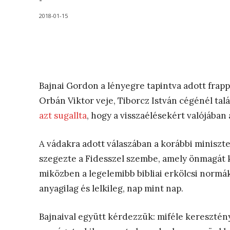
-
2018-01-15
Bajnai Gordon a lényegre tapintva adott frapp
Orbán Viktor veje, Tiborcz István cégénél tal
azt sugallta
, hogy a visszaélésekért valójában 
A vádakra adott válaszában a korábbi miniszte
szegezte a Fidesszel szembe, amely önmagát 
miközben a legelemibb bibliai erkölcsi normá
anyagilag és lelkileg, nap mint nap.
Bajnaival együtt kérdezzük: miféle keresztén