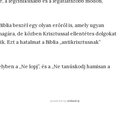
 a legcinikusabb és a legátlátszóbb módon,
 Biblia beszél egy olyan erőről is, amely ugyan
agára, de közben Krisztussal ellentétes dolgokat
ik. Ezt a hatalmat a Biblia „antikrisztusnak”
ben a „Ne lopj”, és a „Ne tanúskodj hamisan a