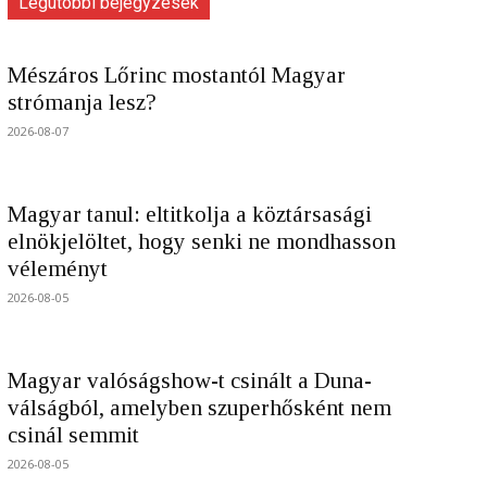
Legutóbbi bejegyzések
Mészáros Lőrinc mostantól Magyar
strómanja lesz?
2026-08-07
Magyar tanul: eltitkolja a köztársasági
elnökjelöltet, hogy senki ne mondhasson
véleményt
2026-08-05
Magyar valóságshow-t csinált a Duna-
válságból, amelyben szuperhősként nem
csinál semmit
2026-08-05