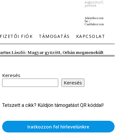
augusztus7,
péntek
Jelentkezzen
be /
Csatlakozzon
FIZETŐI FIÓK
TÁMOGATÁS
KAPCSOLAT
artus László: Magyar győzött, Orbán megmenekült
Keresés
Keresés
Tetszett a cikk? Küldjön támogatást QR kóddal!
Iratkozzon fel hírlevelünkre