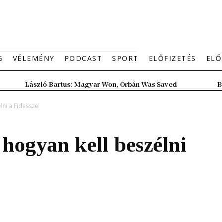
G
VÉLEMÉNY
PODCAST
SPORT
ELŐFIZETÉS
ELŐ
László Bartus: Magyar Won, Orbán Was Saved
B
ni a Fidesszel
hogyan kell beszélni