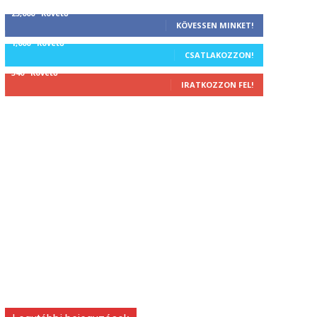
25,000
Követő
KÖVESSEN MINKET!
1,000
Követő
CSATLAKOZZON!
340
Követő
IRATKOZZON FEL!