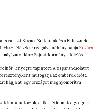
áns választ Kovács Zoltánnak és a Fidesznek.
ált visszaélésekre reagálva néhány napja
Kovács
a pályázatot kiíró Bajnai-kormány a felelős.
relnök lényegre tapintott. A tízparancsolatot
keresztényként mutogatja az emberek előtt,
kat hágja át, egy országot megnyomorítva
yek lennének azok, akik szétlopnak egy egész