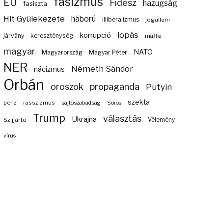
fasizmus
EU
Fidesz
hazugság
fasiszta
Hit Gyülekezete
háború
illiberalizmus
jogállam
lopás
korrupció
járvány
kereszténység
maffia
magyar
NATO
Magyarország
Magyar Péter
NER
Németh Sándor
nácizmus
Orbán
propaganda
oroszok
Putyin
szekta
pénz
rasszizmus
sajtószabadság
Soros
Trump
választás
Ukrajna
Szijjártó
Vélemény
vírus