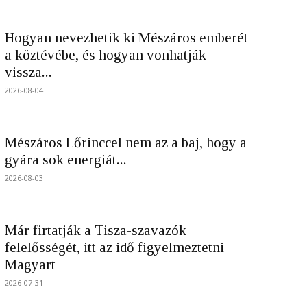
Hogyan nevezhetik ki Mészáros emberét
a köztévébe, és hogyan vonhatják
vissza...
2026-08-04
Mészáros Lőrinccel nem az a baj, hogy a
gyára sok energiát...
2026-08-03
Már firtatják a Tisza-szavazók
felelősségét, itt az idő figyelmeztetni
Magyart
2026-07-31