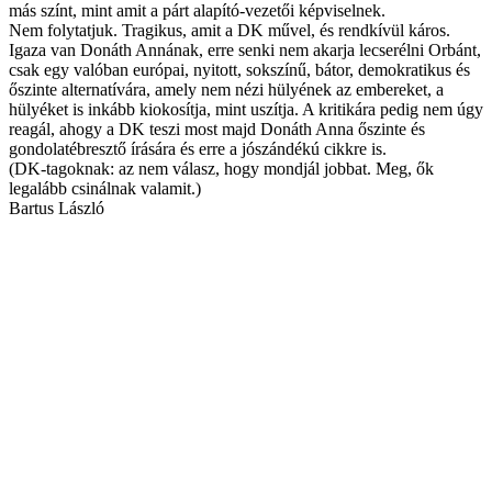
más színt, mint amit a párt alapító-vezetői képviselnek.
Nem folytatjuk. Tragikus, amit a DK művel, és rendkívül káros.
Igaza van Donáth Annának, erre senki nem akarja lecserélni Orbánt,
csak egy valóban európai, nyitott, sokszínű, bátor, demokratikus és
őszinte alternatívára, amely nem nézi hülyének az embereket, a
hülyéket is inkább kiokosítja, mint uszítja. A kritikára pedig nem úgy
reagál, ahogy a DK teszi most majd Donáth Anna őszinte és
gondolatébresztő írására és erre a jószándékú cikkre is.
(DK-tagoknak: az nem válasz, hogy mondjál jobbat. Meg, ők
legalább csinálnak valamit.)
Bartus László