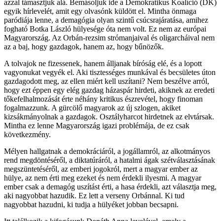
azzal támasztjuk alá. Bemásoljuk ide a Demokratikus Koalíció (DK)
egyik hírlevelét, amit egy olvasónk küldött el. Mintha önmaga
paródiája lenne, a demagógia olyan szintű csúcsrajáratása, amihez
fogható Botka László hülyesége óta nem volt. Ez nem az európai
Magyarország. Az Orbán-rezsim strómanjaival és oligarcháival nem
az a baj, hogy gazdagok, hanem az, hogy bűnözők.
A tolvajok ne fizessenek, hanem álljanak bíróság elé, és a lopott
vagyonukat vegyék el. Aki tisztességes munkával és becsületes úton
gazdagodott meg, az ellen miért kell uszítani? Nem beszélve arról,
hogy ezt éppen egy elég gazdag házaspár hirdeti, akiknek az eredeti
tőkefelhalmozását érte néhány kritikus észrevétel, hogy finoman
fogalmazzunk. A gürcölő magyarok az új szlogen, akiket
kizsákmányolnak a gazdagok. Osztályharcot hirdetnek az elvtársak.
Mintha ez lenne Magyarország igazi problémája, de ez csak
következmény.
Mélyen hallgatnak a demokráciáról, a jogállamról, az alkotmányos
rend megdöntéséről, a diktatúráról, a hatalmi ágak szétválasztásának
megszüntetéséről, az emberi jogokról, mert a magyar ember az
hülye, az nem érti meg ezeket és nem érdekli ilyesmi. A magyar
ember csak a demagóg uszítást érti, a hasa érdekli, azt választja meg,
aki nagyobbat hazudik. Ez lett a verseny Orbánnal. Ki tud
nagyobbat hazudni, ki tudja a hülyéket jobban becsapni.