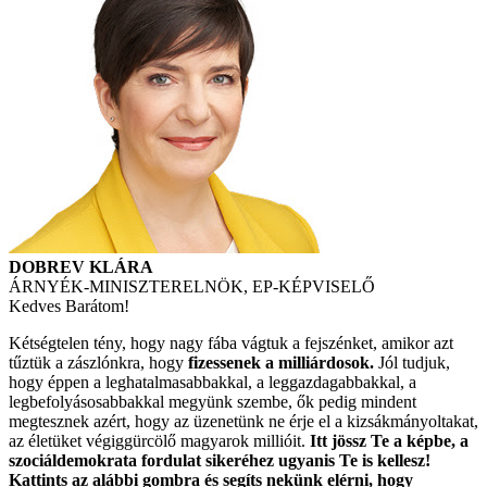
DOBREV KLÁRA
ÁRNYÉK-MINISZTERELNÖK, EP-KÉPVISELŐ
Kedves Barátom!
Kétségtelen tény, hogy nagy fába vágtuk a fejszénket, amikor azt
tűztük a zászlónkra, hogy
fizessenek a milliárdosok.
Jól tudjuk,
hogy éppen a leghatalmasabbakkal, a leggazdagabbakkal, a
legbefolyásosabbakkal megyünk szembe, ők pedig mindent
megtesznek azért, hogy az üzenetünk ne érje el a kizsákmányoltakat,
az életüket végiggürcölő magyarok millióit.
Itt jössz Te a képbe, a
szociáldemokrata fordulat sikeréhez ugyanis Te is kellesz!
Kattints az alábbi gombra és segíts nekünk elérni, hogy