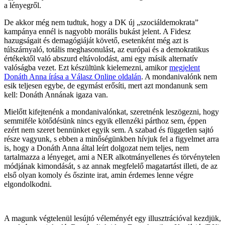
a lényegről.
De akkor még nem tudtuk, hogy a DK új „szociáldemokrata”
kampánya ennél is nagyobb morális bukást jelent. A Fidesz
hazugságait és demagógiáját követő, esetenként még azt is
túlszárnyaló, totális meghasonulást, az európai és a demokratikus
értékektől való abszurd eltávolodást, ami egy másik alternatív
valóságba vezet. Ezt készültünk kielemezni, amikor
megjelent
Donáth Anna írása a Válasz Online oldalán
. A mondanivalónk nem
esik teljesen egybe, de egymást erősíti, mert azt mondanunk sem
kell: Donáth Annának igaza van.
Mielőtt kifejtenénk a mondanivalónkat, szeretnénk leszögezni, hogy
semmiféle kötődésünk nincs egyik ellenzéki párthoz sem, éppen
ezért nem szeret bennünket egyik sem. A szabad és független sajtó
része vagyunk, s ebben a minőségünkben hívjuk fel a figyelmet arra
is, hogy a Donáth Anna által leírt dolgozat nem teljes, nem
tartalmazza a lényeget, ami a NER alkotmányellenes és törvénytelen
módjának kimondását, s az annak megfelelő magatartást illeti, de az
első olyan komoly és őszinte irat, amin érdemes lenne végre
elgondolkodni.
A magunk végtelenül lesújtó véleményét egy illusztrációval kezdjük,