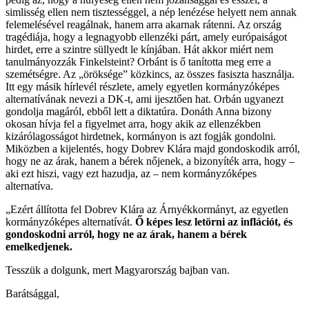
simlisség ellen nem tisztességgel, a nép lenézése helyett nem annak
felemelésével reagálnak, hanem arra akarnak rátenni. Az ország
tragédiája, hogy a legnagyobb ellenzéki párt, amely európaiságot
hirdet, erre a szintre süllyedt le kínjában. Hát akkor miért nem
tanulmányozzák Finkelsteint? Orbánt is ő tanította meg erre a
szemétségre. Az „öröksége” közkincs, az összes fasiszta használja.
Itt egy másik hírlevél részlete, amely egyetlen kormányzóképes
alternatívának nevezi a DK-t, ami ijesztően hat. Orbán ugyanezt
gondolja magáról, ebből lett a diktatúra. Donáth Anna bizony
okosan hívja fel a figyelmet arra, hogy akik az ellenzékben
kizárólagosságot hirdetnek, kormányon is azt fogják gondolni.
Miközben a kijelentés, hogy Dobrev Klára majd gondoskodik arról,
hogy ne az árak, hanem a bérek nőjenek, a bizonyíték arra, hogy –
aki ezt hiszi, vagy ezt hazudja, az – nem kormányzóképes
alternatíva.
„Ezért állította fel
Dobrev
Klára az Árnyékkormányt, az egyetlen
kormányzóképes alternatívát.
Ő képes lesz letörni az inflációt, és
gondoskodni arról, hogy ne az árak, hanem a bérek
emelkedjenek.
Tesszük a dolgunk, mert Magyarország bajban van.
Barátsággal,