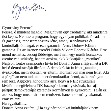
Gyurcsány Ferenc”
Persze, ő mindent megold. Megint van egy csodalény, aki mindenre
(is) képes. Nem az a program, hogy egy olyan politikai, társadalmi
és gazdasági rendszert hozunk létre, amely szabályozza és
kontrollálja önmagát, és ez a garancia. Nem. Dobrev Klára a
garancia. Ez az üzenet: cseréld Orbán Viktort Dobrev Klárára. Erre
mond nemet az ország többsége, mert nem egy másik korszakos
zsenire van szükség, hanem azokra, akik kiiktatják a „zseniket”.
Nagyon fontos szempontra hívta fel Donáth Anna a figyelmet a DK
belső demokráciáját illetően. A demokráciát itt lehet „tanulni”,
gyakorolni, megvalósítani és eltűrni. Kormányon már nem lehet. Aki
a pártjában nem tud, nem mer demokratikus lenni, az kormányon
sem lesz. Aggódva gondolunk arra, hogy a NER struktúrája
kiválóan megfelelne a DK házaspár kormányzásának, ha saját
pártjuk demokráciáját szeretnék kormányon is gyakorolni. Talán ez
az oka, hogy most már nem rendszert, hanem kormányt akarnak
csak váltani.
Ha egyáltalán…
Donáth Anna ezt írta: „Ha egy párt politikai kultúrájának nem