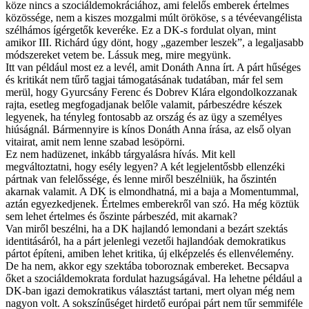
köze nincs a szociáldemokráciához, ami felelős emberek értelmes
közössége, nem a kiszes mozgalmi múlt örököse, s a tévéevangélista
szélhámos ígérgetők keveréke. Ez a DK-s fordulat olyan, mint
amikor III. Richárd úgy dönt, hogy „gazember leszek”, a legaljasabb
módszereket vetem be. Lássuk meg, mire megyünk.
Itt van például most ez a levél, amit Donáth Anna írt. A párt hűséges
és kritikát nem tűrő tagjai támogatásának tudatában, már fel sem
merül, hogy Gyurcsány Ferenc és Dobrev Klára elgondolkozzanak
rajta, esetleg megfogadjanak belőle valamit, párbeszédre készek
legyenek, ha tényleg fontosabb az ország és az ügy a személyes
hiúságnál. Bármennyire is kínos Donáth Anna írása, az első olyan
vitairat, amit nem lenne szabad lesöpörni.
Ez nem hadüzenet, inkább tárgyalásra hívás. Mit kell
megváltoztatni, hogy esély legyen? A két legjelentősbb ellenzéki
pártnak van felelőssége, és lenne miről beszélniük, ha őszintén
akarnak valamit. A DK is elmondhatná, mi a baja a Momentummal,
aztán egyezkedjenek. Értelmes emberekről van szó. Ha még köztük
sem lehet értelmes és őszinte párbeszéd, mit akarnak?
Van miről beszélni, ha a DK hajlandó lemondani a bezárt szektás
identitásáról, ha a párt jelenlegi vezetői hajlandóak demokratikus
pártot építeni, amiben lehet kritika, új elképzelés és ellenvélemény.
De ha nem, akkor egy szektába toboroznak embereket. Becsapva
őket a szociáldemokrata fordulat hazugságával. Ha lehetne például a
DK-ban igazi demokratikus választást tartani, mert olyan még nem
nagyon volt. A sokszínűséget hirdető európai párt nem tűr semmiféle