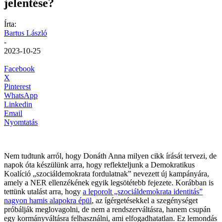
jelentése?
Írta:
Bartus László
-
2023-10-25
Facebook
X
Pinterest
WhatsApp
Linkedin
Email
Nyomtatás
Nem tudtunk arról, hogy Donáth Anna milyen cikk írását tervezi, de
napok óta készülünk arra, hogy reflekteljunk a Demokratikus
Koalíció „szociáldemokrata fordulatnak” nevezett új kampányára,
amely a NER ellenzékének egyik legsötétebb fejezete. Korábban is
tettünk utalást arra, hogy
a leporolt „szociáldemokrata identitás”
nagyon hamis alapokra épül
, az ígérgetésekkel a szegénységet
próbálják meglovagolni, de nem a rendszerváltásra, hanem csupán
egy kormányváltásra felhasználni, ami elfogadhatatlan. Ez lemondás