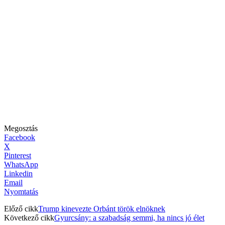
Megosztás
Facebook
X
Pinterest
WhatsApp
Linkedin
Email
Nyomtatás
Előző cikk
Trump kinevezte Orbánt török elnöknek
Következő cikk
Gyurcsány: a szabadság semmi, ha nincs jó élet