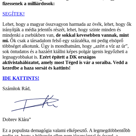
fizessenek a milliárdosok:
SEGÍTEK!
Lehet, hogy a magyar összvagyon harmada az övék, lehet, hogy ők
irányítják a média jelentős részét, lehet, hogy szinte minden és
mindenki a zsebükben van,
de sokkal kevesebben vannak, mint
mi.
Ők csak a társadalom felső egy százaléka, mi pedig elsöprő
többséget alkotunk. Úgy is mondhatnám, hogy „azért a víz az úr”,
sok öntudatos és a hazáért kiállni képes polgár igenis legyőzheti a
legnagyobbakat is.
Ezért épített a
DK
országos
aktivistahálózatot, amely most Téged is vár a soraiba. Vedd a
kezedbe a haza sorsát és kattints!
IDE KATTINTS!
Számítok Rád,
Dobrev Klára”
.
Ez a populista demagógia valami elképesztő. A legmegdöbbentőbb
pedig az, hogy a hülyeség ellen nem józansággal és ésszel, a