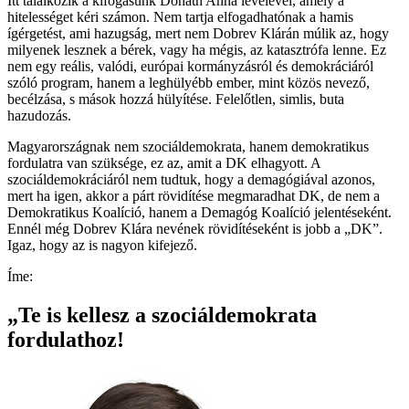
Itt találkozik a kifogásunk Donáth Anna levelével, amely a
hitelességet kéri számon. Nem tartja elfogadhatónak a hamis
ígérgetést, ami hazugság, mert nem Dobrev Klárán múlik az, hogy
milyenek lesznek a bérek, vagy ha mégis, az katasztrófa lenne. Ez
nem egy reális, valódi, európai kormányzásról és demokráciáról
szóló program, hanem a leghülyébb ember, mint közös nevező,
becélzása, s mások hozzá hülyítése. Felelőtlen, simlis, buta
hazudozás.
Magyarországnak nem szociáldemokrata, hanem demokratikus
fordulatra van szüksége, ez az, amit a DK elhagyott. A
szociáldemokráciáról nem tudtuk, hogy a demagógiával azonos,
mert ha igen, akkor a párt rövidítése megmaradhat DK, de nem a
Demokratikus Koalíció, hanem a Demagóg Koalíció jelentéseként.
Ennél még Dobrev Klára nevének rövidítéseként is jobb a „DK”.
Igaz, hogy az is nagyon kifejező.
Íme:
„Te is kellesz a szociáldemokrata
fordulathoz!