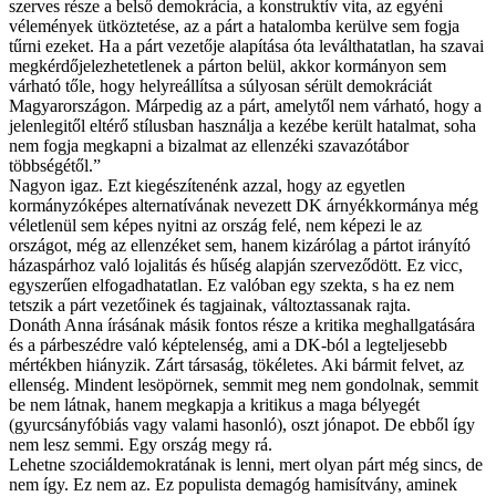
szerves része a belső demokrácia, a konstruktív vita, az egyéni
vélemények ütköztetése, az a párt a hatalomba kerülve sem fogja
tűrni ezeket. Ha a párt vezetője alapítása óta leválthatatlan, ha szavai
megkérdőjelezhetetlenek a párton belül, akkor kormányon sem
várható tőle, hogy helyreállítsa a súlyosan sérült demokráciát
Magyarországon. Márpedig az a párt, amelytől nem várható, hogy a
jelenlegitől eltérő stílusban használja a kezébe került hatalmat, soha
nem fogja megkapni a bizalmat az ellenzéki szavazótábor
többségétől.”
Nagyon igaz. Ezt kiegészítenénk azzal, hogy az egyetlen
kormányzóképes alternatívának nevezett DK árnyékkormánya még
véletlenül sem képes nyitni az ország felé, nem képezi le az
országot, még az ellenzéket sem, hanem kizárólag a pártot irányító
házaspárhoz való lojalitás és hűség alapján szerveződött. Ez vicc,
egyszerűen elfogadhatatlan. Ez valóban egy szekta, s ha ez nem
tetszik a párt vezetőinek és tagjainak, változtassanak rajta.
Donáth Anna írásának másik fontos része a kritika meghallgatására
és a párbeszédre való képtelenség, ami a DK-ból a legteljesebb
mértékben hiányzik. Zárt társaság, tökéletes. Aki bármit felvet, az
ellenség. Mindent lesöpörnek, semmit meg nem gondolnak, semmit
be nem látnak, hanem megkapja a kritikus a maga bélyegét
(gyurcsányfóbiás vagy valami hasonló), oszt jónapot. De ebből így
nem lesz semmi. Egy ország megy rá.
Lehetne szociáldemokratának is lenni, mert olyan párt még sincs, de
nem így. Ez nem az. Ez populista demagóg hamisítvány, aminek