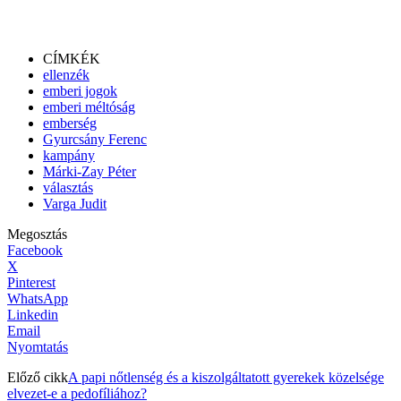
CÍMKÉK
ellenzék
emberi jogok
emberi méltóság
emberség
Gyurcsány Ferenc
kampány
Márki-Zay Péter
választás
Varga Judit
Megosztás
Facebook
X
Pinterest
WhatsApp
Linkedin
Email
Nyomtatás
Előző cikk
A papi nőtlenség és a kiszolgáltatott gyerekek közelsége
elvezet-e a pedofíliához?