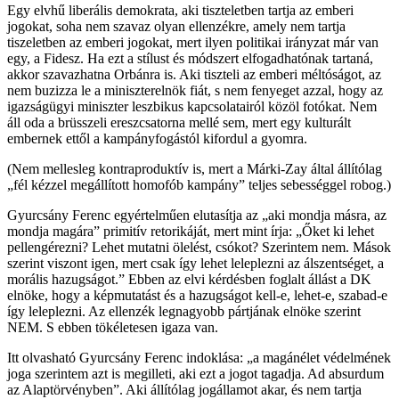
Egy elvhű liberális demokrata, aki tiszteletben tartja az emberi
jogokat, soha nem szavaz olyan ellenzékre, amely nem tartja
tiszeletben az emberi jogokat, mert ilyen politikai irányzat már van
egy, a Fidesz. Ha ezt a stílust és módszert elfogadhatónak tartaná,
akkor szavazhatna Orbánra is. Aki tiszteli az emberi méltóságot, az
nem buzizza le a miniszterelnök fiát, s nem fenyeget azzal, hogy az
igazságügyi miniszter leszbikus kapcsolatairól közöl fotókat. Nem
áll oda a brüsszeli ereszcsatorna mellé sem, mert egy kulturált
embernek ettől a kampányfogástól kifordul a gyomra.
(Nem mellesleg kontraproduktív is, mert a Márki-Zay által állítólag
„fél kézzel megállított homofób kampány” teljes sebességgel robog.)
Gyurcsány Ferenc egyértelműen elutasítja az „aki mondja másra, az
mondja magára” primitív retorikáját, mert mint írja: „Őket ki lehet
pellengérezni? Lehet mutatni ölelést, csókot? Szerintem nem. Mások
szerint viszont igen, mert csak így lehet leleplezni az álszentséget, a
morális hazugságot.” Ebben az elvi kérdésben foglalt állást a DK
elnöke, hogy a képmutatást és a hazugságot kell-e, lehet-e, szabad-e
így leleplezni. Az ellenzék legnagyobb pártjának elnöke szerint
NEM. S ebben tökéletesen igaza van.
Itt olvasható Gyurcsány Ferenc indoklása: „a magánélet védelmének
joga szerintem azt is megilleti, aki ezt a jogot tagadja. Ad absurdum
az Alaptörvényben”. Aki állítólag jogállamot akar, és nem tartja