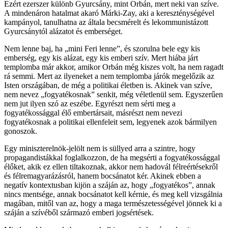
Ezért ezerszer különb Gyurcsány, mint Orbán, mert neki van szíve.
A mindenáron hatalmat akaró Márki-Zay, aki a kereszténységével
kampányol, tanulhatna az általa becsmérelt és lekommunistázott
Gyurcsánytól alázatot és emberséget.
Nem lenne baj, ha „mini Feri lenne”, és szorulna bele egy kis
emberség, egy kis alázat, egy kis emberi szív. Mert hiába járt
templomba már akkor, amikor Orbán még kiszes volt, ha nem ragadt
rá semmi. Mert az ilyeneket a nem templomba járók megelőzik az
Isten országában, de még a politikai életben is. Akinek van szíve,
nem nevez „fogyatékosnak” senkit, még véletlenül sem. Egyszerűen
nem jut ilyen szó az eszébe. Egyrészt nem sérti meg a
fogyatékossággal élő embertársait, másrészt nem nevezi
fogyatékosnak a politikai ellenfeleit sem, legyenek azok bármilyen
gonoszok.
Egy miniszterelnök-jelölt nem is süllyed arra a szintre, hogy
propagandistákkal foglalkozzon, de ha megsérti a fogyatékossággal
élőket, akik ez ellen tiltakoznak, akkor nem hadovál félreértésekről
és félremagyarázásról, hanem bocsánatot kér. Akinek ebben a
negatív kontextusban kijön a száján az, hogy „fogyatékos”, annak
nincs mentsége, annak bocsánatot kell kérnie, és meg kell vizsgálnia
magában, mitől van az, hogy a maga természetességével jönnek ki a
száján a szívéből származó emberi jogsértések.