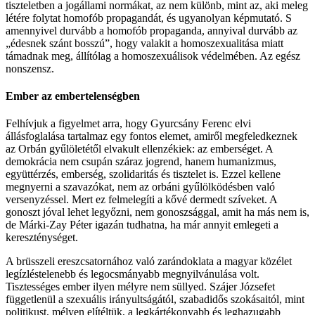
tiszteletben a jogállami normákat, az nem különb, mint az, aki meleg
létére folytat homofób propagandát, és ugyanolyan képmutató. S
amennyivel durvább a homofób propaganda, annyival durvább az
„édesnek szánt bosszú”, hogy valakit a homoszexualitása miatt
támadnak meg, állítólag a homoszexuálisok védelmében. Az egész
nonszensz.
Ember az embertelenségben
Felhívjuk a figyelmet arra, hogy Gyurcsány Ferenc elvi
állásfoglalása tartalmaz egy fontos elemet, amiről megfeledkeznek
az Orbán gyűlöletétől elvakult ellenzékiek: az emberséget. A
demokrácia nem csupán száraz jogrend, hanem humanizmus,
együttérzés, emberség, szolidaritás és tisztelet is. Ezzel kellene
megnyerni a szavazókat, nem az orbáni gyűlölködésben való
versenyzéssel. Mert ez felmelegíti a kővé dermedt szíveket. A
gonoszt jóval lehet legyőzni, nem gonoszsággal, amit ha más nem is,
de Márki-Zay Péter igazán tudhatna, ha már annyit emlegeti a
kereszténységet.
A brüsszeli ereszcsatornához való zarándoklata a magyar közélet
legízléstelenebb és legocsmányabb megnyilvánulása volt.
Tisztességes ember ilyen mélyre nem süllyed. Szájer Józsefet
függetlenül a szexuális irányultságától, szabadidős szokásaitól, mint
politikust, mélyen elítéltük, a legkártékonyabb és leghazugabb