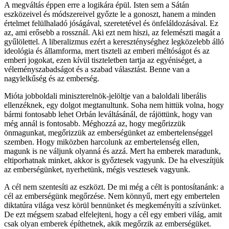
A megváltás éppen erre a logikára épül. Isten sem a Sátán
eszközeivel és módszereivel győzte le a gonoszt, hanem a minden
értelmet felülhaladó jóságával, szeretetével és önfeláldozásával. Ez
az, ami erősebb a rossznál. Aki ezt nem hiszi, az felemészti magát a
gyűlölettel. A liberalizmus ezért a kereszténységhez legközelebb álló
ideológia és államforma, mert tiszteli az emberi méltóságot és az
emberi jogokat, ezen kívül tiszteletben tartja az egyéniséget, a
véleményszabadságot és a szabad választást. Benne van a
nagylelkűség és az emberség.
Mióta jobboldali miniszterelnök-jelöltje van a baloldali liberális
ellenzéknek, egy dolgot megtanultunk. Soha nem hittük volna, hogy
bármi fontosabb lehet Orbán leváltásánál, de rájöttünk, hogy van
még annál is fontosabb. Méghozzá az, hogy megőrizzük
önmagunkat, megőrizzük az emberségünket az embertelenséggel
szemben. Hogy miközben harcolunk az embertelenség ellen,
magunk is ne váljunk olyanná és azzá. Mert ha emberek maradunk,
eltiporhatnak minket, akkor is győztesek vagyunk. De ha elveszítjük
az emberségünket, nyerhetünk, mégis vesztesek vagyunk.
A cél nem szentesíti az eszközt. De mi még a célt is pontosítanánk: a
cél az emberségünk megőrzése. Nem könnyű, mert egy embertelen
diktatúra világa vesz körül bennünket és megkeményíti a szívünket.
De ezt mégsem szabad elfelejteni, hogy a cél egy emberi világ, amit
csak olyan emberek építhetnek, akik megőrzik az emberségüket.