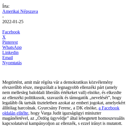
Írta:
Amerikai Népszava
-
2022-01-25
Facebook
X
Pinterest
WhatsApp
Linkedin
Email
Nyomtatás
Megtörtént, amit már régóta vár a demokratikus közvélemény
elvszerűbb része, megszólalt a legnagyobb ellenzéki párt (amely
nem mellesleg baloldali liberális értékeket vall) elnöke, és elkezdte
az ellenzéki politikusok, szavazók és támogatók „nevelését”, hogy
legalább ők tartsák tiszteletben azokat az emberi jogokat, amelyekért
állítólag harcolnak. Gyurcsány Ferenc, a DK elnöke,
a Facebook
oldalán elítélte
, hogy Varga Judit igazságügyi miniszter
magánéletével, az „Ördög ügyvédje” által lebegtetett homoszexuális
kapcsolataival kampányoljon az ellenzék, s ezzel irányt is mutatott.