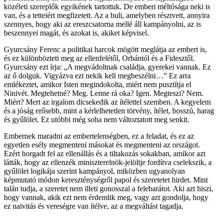
közéleti szereplők egyikének tartottuk. De emberi méltósága neki is
van, és a tetteiért megfizetett. Az a buli, amelyben résztvett, annyira
szennyes, hogy aki az ereszcsatorna mellé áll kampányolni, az is
beszennyei magát, és azokat is, akiket képvisel.
Gyurcsány Ferenc a politikai harcok mögött meglátja az embert is,
és ez különbözteti meg az ellenfelétől, Orbántól és a Fidesztől.
Gyurcsány ezt írja: „A megvádoltnak családja, gyerekei vannak. Ez
az ő dolguk. Vigyázva ezt nekik kell megbeszélni…” Ez arra
emlékeztet, amikor Isten megindokolta, miért nem pusztítja el
Ninivét. Megtehetné? Meg. Lenne rá oka? Igen. Megteszi? Nem.
Miért? Mert az irgalom dicsekedik az ítélettel szemben. A kegyelem
és a jóság erősebb, mint a kérlelhetetlen törvény, ítélet, bosszú, harag
és gyűlölet. Ez utóbbi még soha nem változtatott meg senkit.
Embernek maradni az embertelenségben, ez a feladat, és ez az
egyetlen esély megmenteni másokat és megmenteni az országot.
Ezért horgadt fel az ellenállás és a tiltakozás sokakban, amikor azt
látták, hogy az ellenzék miniszterelnök-jelöltje fordítva cselekszik, a
gyűlölet logikája szerint kampányol, miközben ugyanolyan
képmutató módon kereszténységről papol és szeretetet hirdet. Mint
talán tudja, a szeretet nem illeti gonosszal a felebarátot. Aki azt hiszi,
hogy vannak, akik ezt nem érdemlik meg, vagy azt gondolja, hogy
ez naivitás és vereségre van ítélve, az a megváltást tagadja.