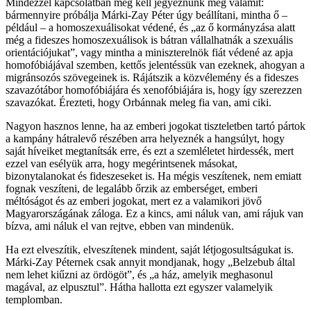
Mindezzel kapcsolatban meg kell jegyeznünk még valamit:
bármennyire próbálja Márki-Zay Péter úgy beállítani, mintha ő –
például – a homoszexuálisokat védené, és „az ő kormányzása alatt
még a fideszes homoszexuálisok is bátran vállalhatnák a szexuális
orientációjukat”, vagy mintha a miniszterelnök fiát védené az apja
homofóbiájával szemben, kettős jelentéssük van ezeknek, ahogyan a
migránsozós szövegeinek is. Rájátszik a közvélemény és a fideszes
szavazótábor homofóbiájára és xenofóbiájára is, hogy így szerezzen
szavazókat. Érezteti, hogy Orbánnak meleg fia van, ami ciki.
Nagyon hasznos lenne, ha az emberi jogokat tiszteletben tartó pártok
a kampány hátralevő részében arra helyeznék a hangsúlyt, hogy
saját híveiket megtanítsák erre, és ezt a szemléletet hirdessék, mert
ezzel van esélyük arra, hogy megérintsenek másokat,
bizonytalanokat és fideszeseket is. Ha mégis veszítenek, nem emiatt
fognak veszíteni, de legalább őrzik az emberséget, emberi
méltóságot és az emberi jogokat, mert ez a valamikori jövő
Magyarországának záloga. Ez a kincs, ami náluk van, ami rájuk van
bízva, ami náluk el van rejtve, ebben van mindenük.
Ha ezt elveszítik, elveszítenek mindent, saját létjogosultságukat is.
Márki-Zay Péternek csak annyit mondjanak, hogy „Belzebub által
nem lehet kiűzni az ördögöt”, és „a ház, amelyik meghasonul
magával, az elpusztul”. Hátha hallotta ezt egyszer valamelyik
templomban.