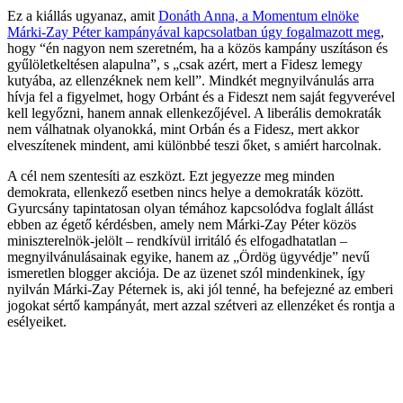
Ez a kiállás ugyanaz, amit
Donáth Anna, a Momentum elnöke
Márki-Zay Péter kampányával kapcsolatban úgy fogalmazott meg
,
hogy “én nagyon nem szeretném, ha a közös kampány uszításon és
gyűlöletkeltésen alapulna”, s „csak azért, mert a Fidesz lemegy
kutyába, az ellenzéknek nem kell”. Mindkét megnyilvánulás arra
hívja fel a figyelmet, hogy Orbánt és a Fideszt nem saját fegyverével
kell legyőzni, hanem annak ellenkezőjével. A liberális demokraták
nem válhatnak olyanokká, mint Orbán és a Fidesz, mert akkor
elveszítenek mindent, ami különbbé teszi őket, s amiért harcolnak.
A cél nem szentesíti az eszközt. Ezt jegyezze meg minden
demokrata, ellenkező esetben nincs helye a demokraták között.
Gyurcsány tapintatosan olyan témához kapcsolódva foglalt állást
ebben az égető kérdésben, amely nem Márki-Zay Péter közös
miniszterelnök-jelölt – rendkívül irritáló és elfogadhatatlan –
megnyilvánulásainak egyike, hanem az „Ördög ügyvédje” nevű
ismeretlen blogger akciója. De az üzenet szól mindenkinek, így
nyilván Márki-Zay Péternek is, aki jól tenné, ha befejezné az emberi
jogokat sértő kampányát, mert azzal szétveri az ellenzéket és rontja a
esélyeiket.