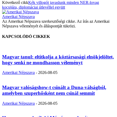
Következő cikk
Kék villogót javaslunk minden NER-lovag
kocsijára, diplomáciai útlevéllel együtt
Amerikai Népszava
Az Amerikai Népszava szerkesztőségi cikke. Az írás az Amerikai
Népszava véleményét és álláspontját tükrözi.
KAPCSOLÓDÓ CIKKEK
Magyar tanul: eltitkolja a köztársasági elnökjelöltet,
hogy senki ne mondhasson véleményt
Amerikai Népszava
-
2026-08-05
Magyar valóságshow-t csinált a Duna-válságból,
amelyben szuperhősként nem csinál semmit
Amerikai Népszava
-
2026-08-05