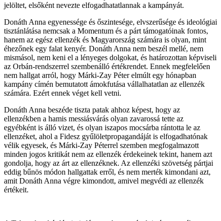
jelöltet, elsőként nevezte elfogadhatatlannak a kampányát.
Donáth Anna egyenessége és őszintesége, elvszerűsége és ideológiai
tisztánlátása nemcsak a Momentum és a párt támogatóinak fontos,
hanem az egész ellenzék és Magyarország számára is olyan, mint
éhezőnek egy falat kenyér. Donáth Anna nem beszél mellé, nem
mismásol, nem keni el a lényeges dolgokat, és határozottan képviseli
az Orbán-rendszerrel szembenálló értékrendet. Ennek megfelelően
nem hallgat arról, hogy Márki-Zay Péter elmúlt egy hónapban
kampány címén bemutatott ámokfutása vállalhatatlan az ellenzék
számára. Ezért ennek véget kell vetni.
Donáth Anna beszéde tiszta patak ahhoz képest, hogy az
ellenzékben a hamis messiásvárás olyan zavarossá tette az
egyébként is álló vizet, és olyan iszapos mocsárba rántotta le az
ellenzéket, ahol a Fidesz gyűlöletpropagandáját is elfogadhatónak
vélik egyesek, és Márki-Zay Péterrel szemben megfogalmazott
minden jogos kritikát nem az ellenzék érdekeinek tekint, hanem azt
gondolja, hogy az árt az ellenzéknek. Az ellenzéki szövetség pártjai
eddig bűnös módon hallgattak erről, és nem merték kimondani azt,
amit Donáth Anna végre kimondott, amivel megvédi az ellenzék
értékeit.