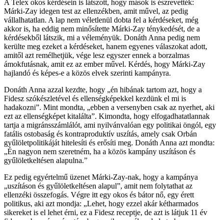
A Telex okos kérdésein is látszott, hogy mások is észrevették:
Márki-Zay idegen test az ellenzékben, amit művel, az pedig
vállalhatatlan. A lap nem véletlenül dobta fel a kérdéseket, még
akkor is, ha eddig nem minősítette Márki-Zay ténykedését, de a
kérdésekből látszik, mi a véleményük. Donáth Anna pedig nem
kerülte meg ezeket a kérdéseket, hanem egyenes válaszokat adott,
amitől azt remélhetjük, vége lesz egyszer ennek a borzalmas
ámokfutásnak, amit ez az ember művel. Kérdés, hogy Márki-Zay
hajlandó és képes-e a közös elvek szerinti kampányra.
Donáth Anna azzal kezdte, hogy „én hibának tartom azt, hogy a
Fidesz szókészletével és ellenségképekkel kezdünk el mi is
hadakozni”. Mint mondta, „ebben a versenyben csak az nyerhet, aki
ezt az ellenségképet kitalálta”. Kimondta, hogy elfogadhatatlannak
tartja a migránsszámlálót, ami nyilvánvalóan egy politikai öngól, egy
fatális ostobaság és kontraproduktív uszítás, amely csak Orbán
gyűlöletpolitikáját hitelesíti és erősíti meg. Donáth Anna azt mondta:
„Én nagyon nem szeretném, ha a közös kampány uszításon és
gyűlöletkeltésen alapulna.”
Ez pedig egyértelmű üzenet Márki-Zay-nak, hogy a kampánya
„uszításon és gyűlöletkeltésen alapul”, amit nem folytathat az
ellenzéki összefogás. Végre itt egy okos és bátor nő, egy érett
politikus, aki azt mondja: „Lehet, hogy ezzel akár kétharmados
sikereket is el lehet érni, ez a Fidesz receptje, de azt is látjuk 11 év