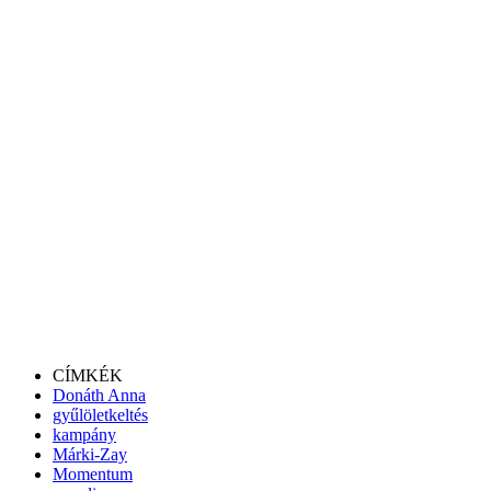
CÍMKÉK
Donáth Anna
gyűlöletkeltés
kampány
Márki-Zay
Momentum