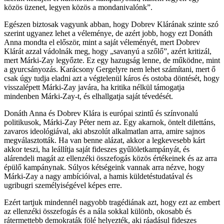
közös üzenet, legyen közös a mondanivalónk”.
Egészen biztosak vagyunk abban, hogy Dobrev Klárának szinte szó
szerint ugyanez lehet a véleménye, de azért jobb, hogy ezt Donáth
Anna mondta el először, mint a saját véleményét, mert Dobrev
Klárát azzal vádolnák meg, hogy „savanyú a szőlő”, azért kritizál,
mert Márki-Zay legyőzte. Ez egy hazugság lenne, de működne, mint
a gyurcsányozás. Karácsony Gergelyre nem lehet számítani, mert ő
csak úgy tudja eladni azt a végtelenül káros és ostoba döntését, hogy
visszalépett Márki-Zay javára, ha kritika nélkül támogatja
mindenben Márki-Zay-t, és elhallgatja saját tévedését.
Donáth Anna és Dobrev Klára is európai szintű és színvonalú
politikusok, Márki-Zay Péter nem az. Egy akarnok, öntelt dilettáns,
zavaros ideológiával, aki abszolút alkalmatlan arra, amire sajnos
megválasztották. Ha van benne alázat, akkor a legkevesebb kárt
akkor teszi, ha leállítja saját fideszes gyűlöletkampányát, és
alárendeli magát az ellenzéki összefogás közös értékeinek és az arra
épülő kampánynak. Súlyos kétségeink vannak arra nézve, hogy
Márki-Zay a nagy ambícióival, a hamis küldetéstudatával és
ugribugri személyiségével képes erre.
Ezért tartjuk mindennél nagyobb tragédiának azt, hogy ezt az embert
az ellenzéki összefogás és a nála sokkal különb, okosabb és
rátermettebb demokraták fölé helyezték, aki ráadásul fideszes