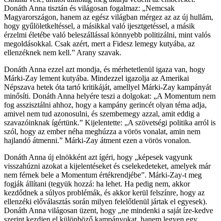
Donáth Anna tisztán és világosan fogalmaz: „Nemcsak
Magyarországon, hanem az egész világban mérgez az az új hullám,
hogy gyűlöletkeltéssel, a másikkal való ijesztgetéssel, a másik
érzelmi életébe való beleszállással könnyebb politizálni, mint valós
megoldásokkal. Csak azért, mert a Fidesz lemegy kutyába, az
ellenzéknek nem kell.” Arany szavak.
Donáth Anna ezzel azt mondja, és mérhetetlenül igaza van, hogy
Márki-Zay lement kutyába. Mindezzel igazolja az Amerikai
Népszava hetek óta tartó kritikáját, amellyel Márki-Zay kampányát
minősíti. Donáth Anna helyére teszi a dolgokat: „A Momentum nem
fog asszisztálni ahhoz, hogy a kampány gerincét olyan téma adja,
amivel nem tud azonosulni, és szembemegy azzal, amit eddig a
szavazóinknak ígértünk.” Kijelentette: „A szövetségi politika arról is
szól, hogy az ember néha meghúzza a vörös vonalat, amin nem
hajlandó átmenni.” Márki-Zay átment ezen a vörös vonalon.
Donáth Anna új elnökként azt ígéri, hogy „képesek vagyunk
visszahúzni azokat a kijelentéseket és cselekedeteket, amelyek már
nem férnek bele a Momentum értékrendjébe”. Márki-Zay-t meg
fogják állítani (tegyük hozzá: ha lehet. Ha pedig nem, akkor
kezdődnek a súlyos problémák, és akkor kerül felszínre, hogy az
ellenzéki előválasztás során milyen felelőtlenül jártak el egyesek).
Donáth Anna világosan üzent, hogy „ne mindenki a saját íze-kedve
szerint kezdjen el különböző kampányokat, hanem legyen egy