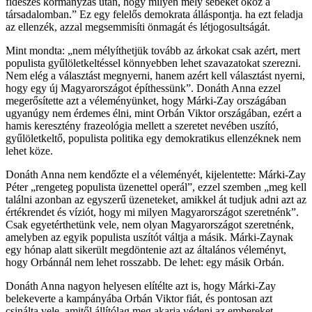
fideszes kormányzás után, hogy milyen mély sebeket okoz a
társadalomban.” Ez egy felelős demokrata álláspontja. ha ezt feladja
az ellenzék, azzal megsemmisíti önmagát és létjogosultságát.
Mint mondta: „nem mélyíthetjük tovább az árkokat csak azért, mert
populista gyűlöletkeltéssel könnyebben lehet szavazatokat szerezni.
Nem elég a választást megnyerni, hanem azért kell választást nyerni,
hogy egy új Magyarországot építhessünk”. Donáth Anna ezzel
megerősítette azt a véleményünket, hogy Márki-Zay országában
ugyanúgy nem érdemes élni, mint Orbán Viktor országában, ezért a
hamis keresztény frazeológia mellett a szeretet nevében uszító,
gyűlöletkeltő, populista politika egy demokratikus ellenzéknek nem
lehet köze.
Donáth Anna nem kendőzte el a véleményét, kijelentette: Márki-Zay
Péter „rengeteg populista üzenettel operál”, ezzel szemben „meg kell
találni azonban az egyszerű üzeneteket, amikkel át tudjuk adni azt az
értékrendet és víziót, hogy mi milyen Magyarországot szeretnénk”.
Csak egyetérthetünk vele, nem olyan Magyarországot szeretnénk,
amelyben az egyik populista uszítót váltja a másik. Márki-Zaynak
egy hónap alatt sikerült megdöntenie azt az általános véleményt,
hogy Orbánnál nem lehet rosszabb. De lehet: egy másik Orbán.
Donáth Anna nagyon helyesen elítélte azt is, hogy Márki-Zay
belekeverte a kampányába Orbán Viktor fiát, és pontosan azt
csinálta vele, amitől állítólag meg akarja védeni az embereket.