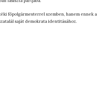
án fasiszta pártjába.
nzéki főpolgármesterrel szemben, hanem ennek a
sszatalál saját demokrata identitásához.