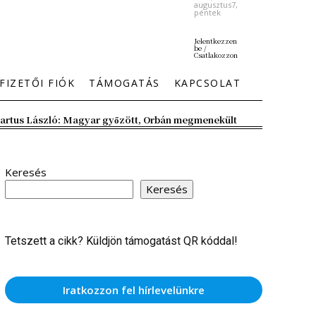
augusztus7,
péntek
Jelentkezzen
be /
Csatlakozzon
FIZETŐI FIÓK
TÁMOGATÁS
KAPCSOLAT
artus László: Magyar győzött, Orbán megmenekült
Keresés
Keresés
Tetszett a cikk? Küldjön támogatást QR kóddal!
Iratkozzon fel hírlevelünkre