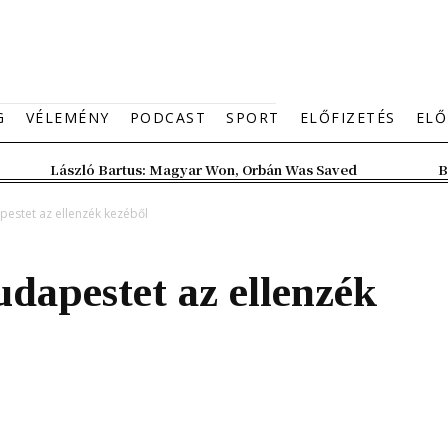
G
VÉLEMÉNY
PODCAST
SPORT
ELŐFIZETÉS
ELŐ
László Bartus: Magyar Won, Orbán Was Saved
B
pestet az ellenzék kezéből
dapestet az ellenzék