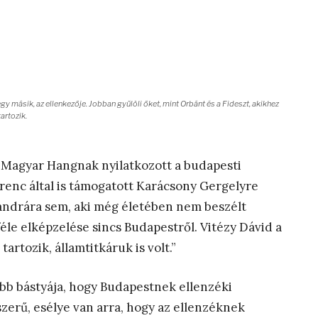
gy másik, az ellenkezője. Jobban gyűlöli őket, mint Orbánt és a Fideszt, akikhez
tartozik.
a Magyar Hangnak nyilatkozott a budapesti
renc által is támogatott Karácsony Gergelyre
xandrára sem, aki még életében nem beszélt
féle elképzelése sincs Budapestről. Vitézy Dávid a
artozik, államtitkáruk is volt.”
bb bástyája, hogy Budapestnek ellenzéki
erű, esélye van arra, hogy az ellenzéknek