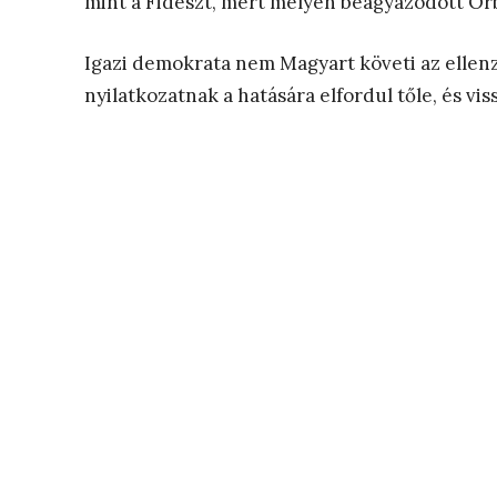
mint a Fideszt, mert mélyen beágyazódott Orb
Igazi demokrata nem Magyart követi az elle
nyilatkozatnak a hatására elfordul tőle, és vi