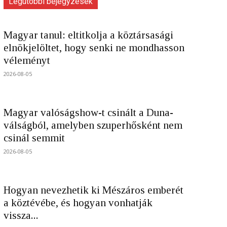
Legutóbbi bejegyzések
Magyar tanul: eltitkolja a köztársasági
elnökjelöltet, hogy senki ne mondhasson
véleményt
2026-08-05
Magyar valóságshow-t csinált a Duna-
válságból, amelyben szuperhősként nem
csinál semmit
2026-08-05
Hogyan nevezhetik ki Mészáros emberét
a köztévébe, és hogyan vonhatják
vissza...