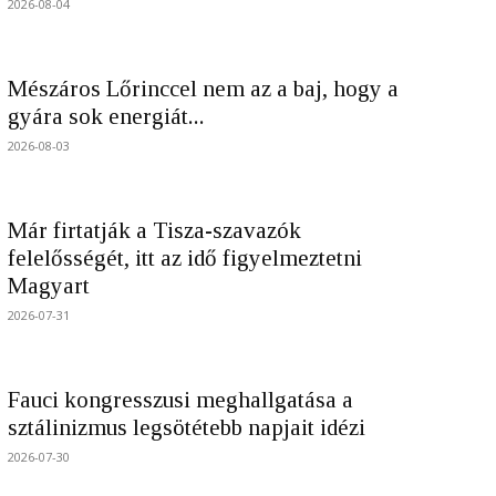
2026-08-04
Mészáros Lőrinccel nem az a baj, hogy a
gyára sok energiát...
2026-08-03
Már firtatják a Tisza-szavazók
felelősségét, itt az idő figyelmeztetni
Magyart
2026-07-31
Fauci kongresszusi meghallgatása a
sztálinizmus legsötétebb napjait idézi
2026-07-30