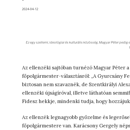
-
2024-04-12
Ez egy szellemi, ideológiai és kulturális közösség, Magyar Péter pedig e
Az ellenzéki sajtóban turnézó Magyar Péter 
főpolgármester-választásról: „A Gyurcsány Fe
biztosan nem szavaznék, de Szentkirályi Ale
ellenzéki újságíróval, illetve láthatóan semmi
Fidesz hekkje, mindenki tudja, hogy hozzájuk t
Az ellenzék legnagyobb győzelme és legerőse
főpolgármestere van. Karácsony Gergely népsz