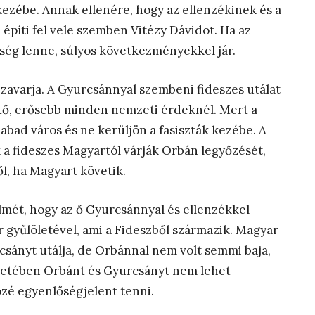
ezébe. Annak ellenére, hogy az ellenzékinek és a
építi fel vele szemben Vitézy Dávidot. Ha az
teség lenne, súlyos következményekkel jár.
zavarja. A Gyurcsánnyal szembeni fideszes utálat
tő, erősebb minden nemzeti érdeknél. Mert a
bad város és ne kerüljön a fasiszták kezébe. A
 a fideszes Magyartól várják Orbán legyőzését,
l, ha Magyart követik.
lmét, hogy az ő Gyurcsánnyal és ellenzékkel
gyűlöletével, ami a Fideszből származik. Magyar
yurcsányt utálja, de Orbánnal nem volt semmi baja,
tetében Orbánt és Gyurcsányt nem lehet
özé egyenlőségjelent tenni.