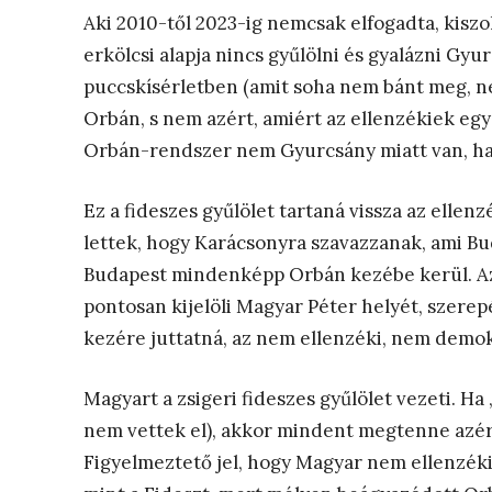
Aki 2010-től 2023-ig nemcsak elfogadta, kisz
erkölcsi alapja nincs gyűlölni és gyalázni Gyu
puccskísérletben (amit soha nem bánt meg, nem
Orbán, s nem azért, amiért az ellenzékiek egy
Orbán-rendszer nem Gyurcsány miatt van, h
Ez a fideszes gyűlölet tartaná vissza az ellenz
lettek, hogy Karácsonyra szavazzanak, ami Bud
Budapest mindenképp Orbán kezébe kerül. Az 
pontosan kijelöli Magyar Péter helyét, szerep
kezére juttatná, az nem ellenzéki, nem demok
Magyart a zsigeri fideszes gyűlölet vezeti. Ha
nem vettek el), akkor mindent megtenne azér
Figyelmeztető jel, hogy Magyar nem ellenzéki