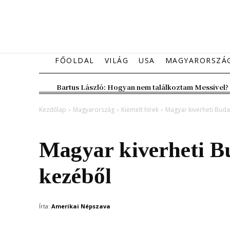
FŐOLDAL
VILÁG
USA
MAGYARORSZÁ
Bartus László: Hogyan nem találkoztam Messivel?
Kezdőlap
Magyarország
Kiemelt hírek
Magyar kiverheti Buda
Magyarország
Kiemelt hírek
Magyar kiverheti Bu
kezéből
Írta:
Amerikai Népszava