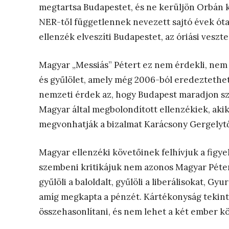
megtartsa Budapestet, és ne kerüljön Orbán k
NER-től függetlennek nevezett sajtó évek óta 
ellenzék elveszíti Budapestet, az óriási vesz
Magyar „Messiás” Pétert ez nem érdekli, nem 
és gyűlölet, amely még 2006-ból eredeztethe
nemzeti érdek az, hogy Budapest maradjon sza
Magyar által megbolondított ellenzékiek, akik
megvonhatják a bizalmat Karácsony Gergelytő
Magyar ellenzéki követőinek felhívjuk a figye
szembeni kritikájuk nem azonos Magyar Péter 
gyűlöli a baloldalt, gyűlöli a liberálisokat, G
amíg megkapta a pénzét. Kártékonyság tekin
összehasonlítani, és nem lehet a két ember k