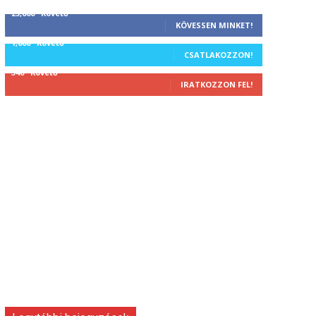
25,000
Követő
KÖVESSEN MINKET!
1,000
Követő
CSATLAKOZZON!
340
Követő
IRATKOZZON FEL!