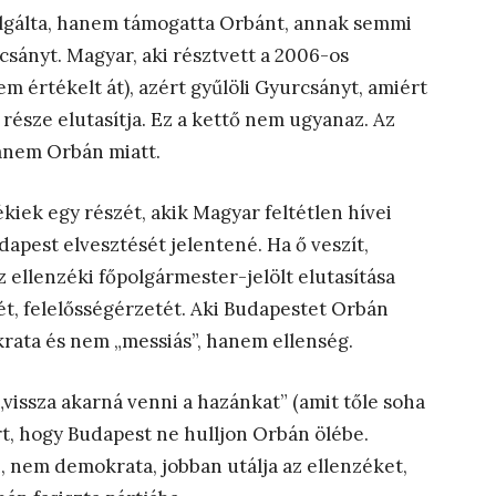
olgálta, hanem támogatta Orbánt, annak semmi
rcsányt. Magyar, aki résztvett a 2006-os
 értékelt át), azért gyűlöli Gyurcsányt, amiért
 része elutasítja. Ez a kettő nem ugyanaz. Az
anem Orbán miatt.
ékiek egy részét, akik Magyar feltétlen hívei
apest elvesztését jelentené. Ha ő veszít,
ellenzéki főpolgármester-jelölt elutasítása
ét, felelősségérzetét. Aki Budapestet Orbán
rata és nem „messiás”, hanem ellenség.
 „vissza akarná venni a hazánkat” (amit tőle soha
t, hogy Budapest ne hulljon Orbán ölébe.
, nem demokrata, jobban utálja az ellenzéket,