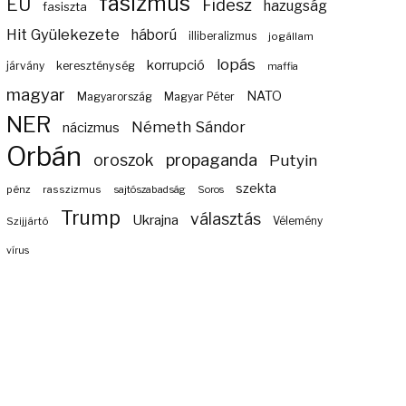
fasizmus
EU
Fidesz
hazugság
fasiszta
Hit Gyülekezete
háború
illiberalizmus
jogállam
lopás
korrupció
járvány
kereszténység
maffia
magyar
NATO
Magyarország
Magyar Péter
NER
Németh Sándor
nácizmus
Orbán
propaganda
oroszok
Putyin
szekta
pénz
rasszizmus
sajtószabadság
Soros
Trump
választás
Ukrajna
Szijjártó
Vélemény
vírus