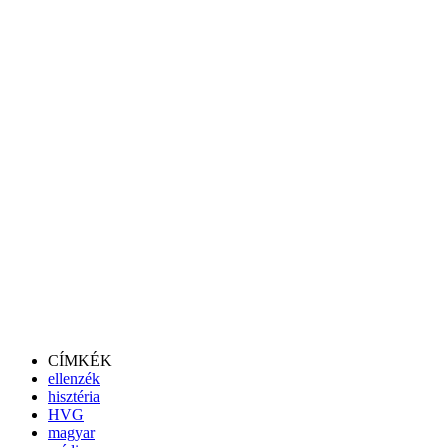
CÍMKÉK
ellenzék
hisztéria
HVG
magyar