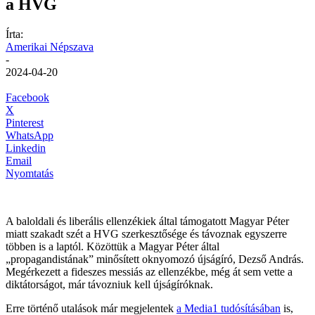
a HVG
Írta:
Amerikai Népszava
-
2024-04-20
Facebook
X
Pinterest
WhatsApp
Linkedin
Email
Nyomtatás
A baloldali és liberális ellenzékiek által támogatott Magyar Péter
miatt szakadt szét a HVG szerkesztősége és távoznak egyszerre
többen is a laptól. Közöttük a Magyar Péter által
„propagandistának” minősített oknyomozó újságíró, Dezső András.
Megérkezett a fideszes messiás az ellenzékbe, még át sem vette a
diktátorságot, már távozniuk kell újságíróknak.
Erre történő utalások már megjelentek
a Media1 tudósításában
is,