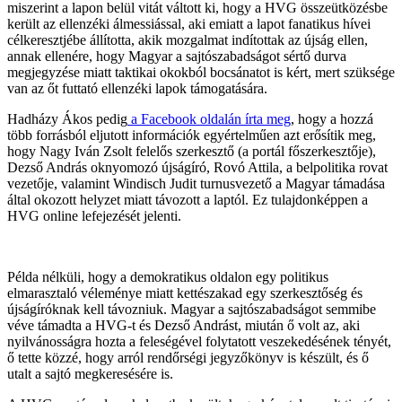
miszerint a lapon belül vitát váltott ki, hogy a HVG összeütközésbe
került az ellenzéki álmessiással, aki emiatt a lapot fanatikus hívei
célkeresztjébe állította, akik mozgalmat indítottak az újság ellen,
annak ellenére, hogy Magyar a sajtószabadságot sértő durva
megjegyzése miatt taktikai okokból bocsánatot is kért, mert szüksége
van az őt futtató ellenzéki lapok támogatására.
Hadházy Ákos pedig
a Facebook oldalán írta meg
, hogy a hozzá
több forrásból eljutott információk egyértelműen azt erősítik meg,
hogy Nagy Iván Zsolt felelős szerkesztő (a portál főszerkesztője),
Dezső András oknyomozó újságíró, Rovó Attila, a belpolitika rovat
vezetője, valamint Windisch Judit turnusvezető a Magyar támadása
által okozott helyzet miatt távozott a laptól. Ez tulajdonképpen a
HVG online lefejezését jelenti.
Példa nélküli, hogy a demokratikus oldalon egy politikus
elmarasztaló véleménye miatt kettészakad egy szerkesztőség és
újságíróknak kell távozniuk. Magyar a sajtószabadságot semmibe
véve támadta a HVG-t és Dezső Andrást, miután ő volt az, aki
nyilvánosságra hozta a feleségével folytatott veszekedésének tényét,
ő tette közzé, hogy arról rendőrségi jegyzőkönyv is készült, és ő
utalt a sajtó megkeresésére is.