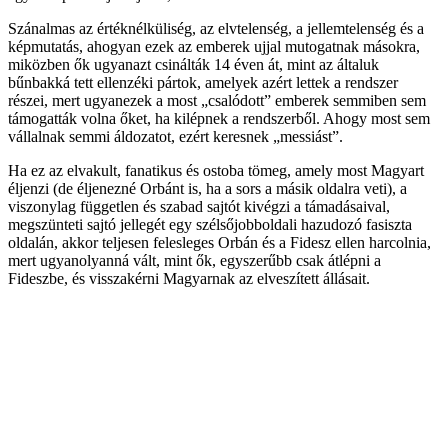
Szánalmas az értéknélküliség, az elvtelenség, a jellemtelenség és a
képmutatás, ahogyan ezek az emberek ujjal mutogatnak másokra,
miközben ők ugyanazt csinálták 14 éven át, mint az általuk
bűnbakká tett ellenzéki pártok, amelyek azért lettek a rendszer
részei, mert ugyanezek a most „csalódott” emberek semmiben sem
támogatták volna őket, ha kilépnek a rendszerből. Ahogy most sem
vállalnak semmi áldozatot, ezért keresnek „messiást”.
Ha ez az elvakult, fanatikus és ostoba tömeg, amely most Magyart
éljenzi (de éljenezné Orbánt is, ha a sors a másik oldalra veti), a
viszonylag független és szabad sajtót kivégzi a támadásaival,
megszünteti sajtó jellegét egy szélsőjobboldali hazudozó fasiszta
oldalán, akkor teljesen felesleges Orbán és a Fidesz ellen harcolnia,
mert ugyanolyanná vált, mint ők, egyszerűbb csak átlépni a
Fideszbe, és visszakérni Magyarnak az elveszített állásait.