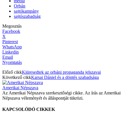
média
Orbán
sajtókampány
sajtószabadság
Megosztás
Facebook
X
Pinterest
WhatsApp
Linkedin
Email
Nyomtatás
Előző cikk
Kiüresedtek az orbáni propaganda jelszavai
Következő cikk
Karsai Dániel és a döntés szabadsága
Amerikai Népszava
Az Amerikai Népszava szerkesztőségi cikke. Az írás az Amerikai
Népszava véleményét és álláspontját tükrözi.
KAPCSOLÓDÓ CIKKEK