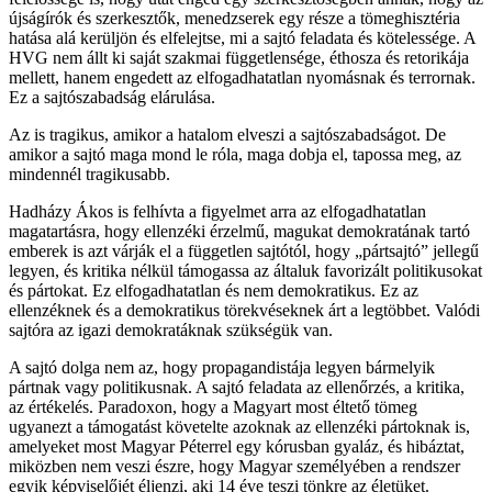
újságírók és szerkesztők, menedzserek egy része a tömeghisztéria
hatása alá kerüljön és elfelejtse, mi a sajtó feladata és kötelessége. A
HVG nem állt ki saját szakmai függetlensége, éthosza és retorikája
mellett, hanem engedett az elfogadhatatlan nyomásnak és terrornak.
Ez a sajtószabadság elárulása.
Az is tragikus, amikor a hatalom elveszi a sajtószabadságot. De
amikor a sajtó maga mond le róla, maga dobja el, tapossa meg, az
mindennél tragikusabb.
Hadházy Ákos is felhívta a figyelmet arra az elfogadhatatlan
magatartásra, hogy ellenzéki érzelmű, magukat demokratának tartó
emberek is azt várják el a független sajtótól, hogy „pártsajtó” jellegű
legyen, és kritika nélkül támogassa az általuk favorizált politikusokat
és pártokat. Ez elfogadhatatlan és nem demokratikus. Ez az
ellenzéknek és a demokratikus törekvéseknek árt a legtöbbet. Valódi
sajtóra az igazi demokratáknak szükségük van.
A sajtó dolga nem az, hogy propagandistája legyen bármelyik
pártnak vagy politikusnak. A sajtó feladata az ellenőrzés, a kritika,
az értékelés. Paradoxon, hogy a Magyart most éltető tömeg
ugyanezt a támogatást követelte azoknak az ellenzéki pártoknak is,
amelyeket most Magyar Péterrel egy kórusban gyaláz, és hibáztat,
miközben nem veszi észre, hogy Magyar személyében a rendszer
egyik képviselőjét éljenzi, aki 14 éve teszi tönkre az életüket.