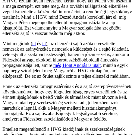
A HVG ezután olyan helyzetbe került, hogy kénytelen volt tisztázni
a maga szerepét, ezt tette meg, és a további találgatások elkerülése
végett ismertette a közérdekű információt, a rendőrségi jegyzőkönyv
tartalmát. Mind a HGV, mind Dezső András korrektül járt el, míg
Magyar Péter megengedhetetlenül propagandistázta le a lap
újságíróját. Ezt valamennyire a Magyar szolgálatába szegődött
ellenzéki sajtó is visszautasította még akkor.
Mint megírtuk (
itt
és
itt
), az ellenzéki sajtó azóta elveszítette
nemcsak az arányérzékét, nemcsak a küldetését és a sajtó feladatát,
vele együtt a szakmai tisztességét, hanem a józan eszét is, amikor a
Fideszből anyagi okokból kiugrott szélsőjobboldali álmessiás
propagandistája lett, amire
még Hont András is utalt
, miután egyik
nap négy sztori jelent meg Magyarról a HVG címlapján, ami
elképesztő. De ez az őrület zajlik szinte a teljes ellenzéki médiában.
Ennek az ellenzéki tömeghisztériának és a sajtó szereptévesztésének
következménye, hogy egy független újság egyes vezetőinek és az
érintett újságírónak a belső viták és támadások miatt távoznia kell.
Magyar miatt egy szerkesztőség szétszakadt, jellemzően azok
maradtak a lapnál, akik a Magyar melletti hisztáriakampányt
támogatják. Ez a sajtószabadság egyik legsúlyosabb sérelme,
amelyért a Fideszben szocializálódott Magyar a felelős.
Emellett megemlítendő a HVG kiadójának és szerkesztőségének
felelőssége is, hogy utat enged egy szerkesztőségben annak, hogy az