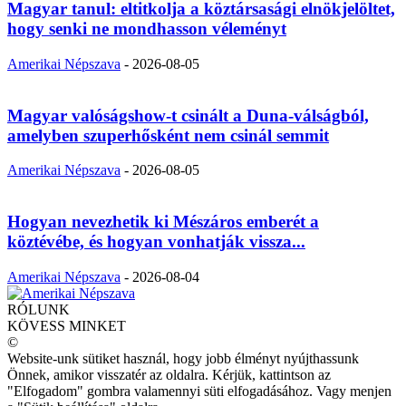
Magyar tanul: eltitkolja a köztársasági elnökjelöltet,
hogy senki ne mondhasson véleményt
Amerikai Népszava
-
2026-08-05
Magyar valóságshow-t csinált a Duna-válságból,
amelyben szuperhősként nem csinál semmit
Amerikai Népszava
-
2026-08-05
Hogyan nevezhetik ki Mészáros emberét a
köztévébe, és hogyan vonhatják vissza...
Amerikai Népszava
-
2026-08-04
RÓLUNK
KÖVESS MINKET
©
Website-unk sütiket használ, hogy jobb élményt nyújthassunk
Önnek, amikor visszatér az oldalra. Kérjük, kattintson az
"Elfogadom" gombra valamennyi süti elfogadásához. Vagy menjen