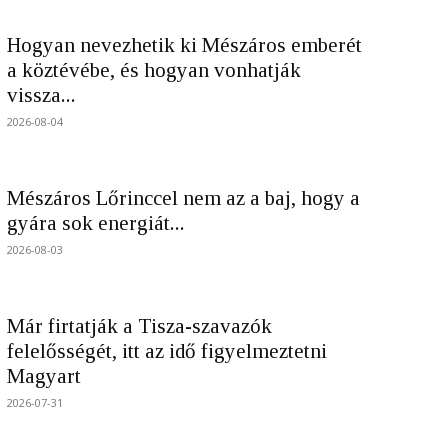
Hogyan nevezhetik ki Mészáros emberét
a köztévébe, és hogyan vonhatják
vissza...
2026-08-04
Mészáros Lőrinccel nem az a baj, hogy a
gyára sok energiát...
2026-08-03
Már firtatják a Tisza-szavazók
felelősségét, itt az idő figyelmeztetni
Magyart
2026-07-31