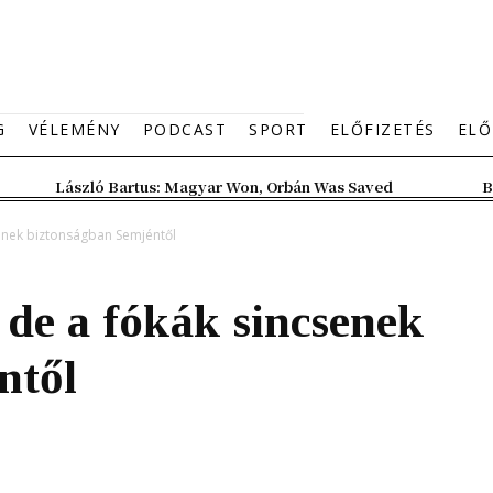
G
VÉLEMÉNY
PODCAST
SPORT
ELŐFIZETÉS
ELŐ
László Bartus: Magyar Won, Orbán Was Saved
B
enek biztonságban Semjéntől
de a fókák sincsenek
ntől