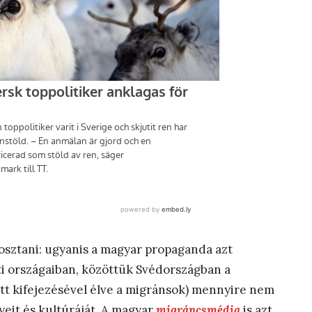
eosztani: ugyanis a magyar propaganda azt
i országaiban, közöttük Svédországban a
tt kifejezésével élve a migránsok) mennyire nem
yeit és kultúráját. A magyar
migráncsmédia
is azt