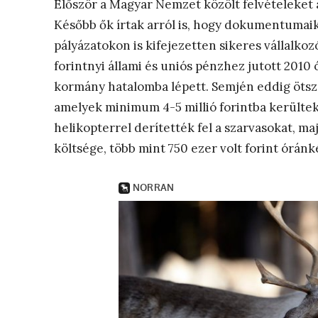
Először a Magyar Nemzet közölt felvételeket a 
Később ők írtak arról is, hogy dokumentumaik 
pályázatokon is kifejezetten sikeres vállalkozó
forintnyi állami és uniós pénzhez jutott 2010 
kormány hatalomba lépett. Semjén eddig ötsz
amelyek minimum 4-5 millió forintba kerülte
helikopterrel derítették fel a szarvasokat, maj
költsége, több mint 750 ezer volt forint óránk