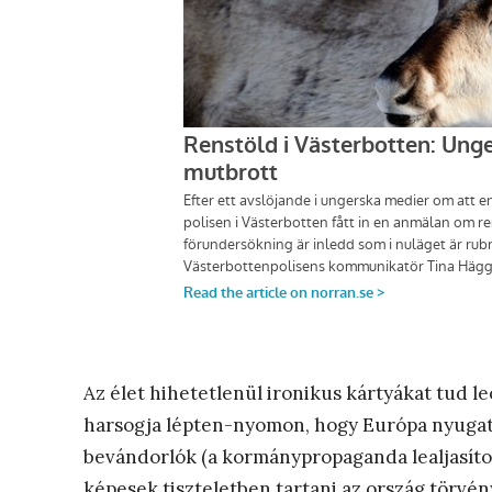
Az élet hihetetlenül ironikus kártyákat tud l
harsogja lépten-nyomon, hogy Európa nyugat
bevándorlók (a kormánypropaganda lealjasíto
képesek tiszteletben tartani az ország törvén