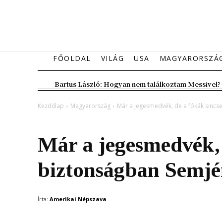
FŐOLDAL
VILÁG
USA
MAGYARORSZÁ
Bartus László: Hogyan nem találkoztam Messivel?
Kezdőlap
Magyarország
Már a jegesmedvék, de a fókák sincs
Magyarország
Már a jegesmedvék, 
biztonságban Semjé
Írta:
Amerikai Népszava