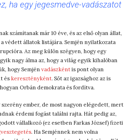
hez, ha egy jegesmedve-vadászatot
nak számítanak már 10 éve,
és az első olyan állat,
a védett állatok listájára.
Semjén nyilatkozata
rrupcióra. Az meg külön szégyen, hogy egy
yik nagy álma az, hogy a világ egyik kihalóban
ttük, hogy Semjén
vadászként
is pont olyan
nt és
keresztényként
. Sőt az igazsághoz az is
ahogyan Orbán demokrata és fordítva.
y szerény ember, de most nagyon elégedett, mert
dnak érdemi fogást találni rajta. Hát pedig az,
tt vállalkozó (ez esetben Farkas József) fizeti
vesztegetés
. Ha Semjénnek nem volna