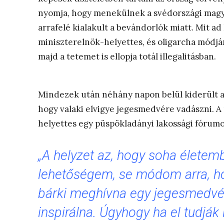
nyomja, hogy menekülnek a svédországi magya
arrafelé kialakult a bevándorlók miatt. Mit ad
miniszterelnök-helyettes, és oligarcha módjára
majd a tetemet is ellopja totál illegalitásban.
Mindezek után néhány napon belül kiderült az
hogy valaki elvigye jegesmedvére vadászni. A
helyettes egy püspökladányi lakossági fórumo
„A helyzet az, hogy soha életem
lehetőségem, se módom arra, ho
bárki meghívna egy jegesmedvére
inspirálna. Úgyhogy ha el tudják 