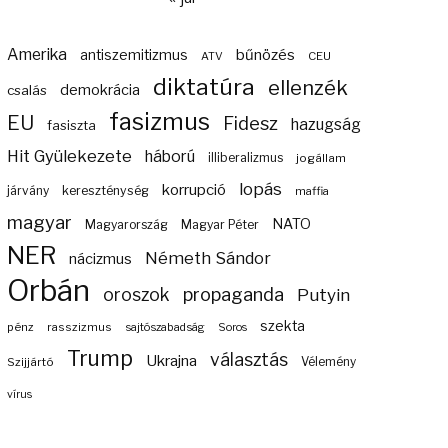
Amerika
bűnözés
antiszemitizmus
ATV
CEU
diktatúra
ellenzék
demokrácia
csalás
fasizmus
EU
Fidesz
hazugság
fasiszta
Hit Gyülekezete
háború
illiberalizmus
jogállam
lopás
korrupció
járvány
kereszténység
maffia
magyar
NATO
Magyarország
Magyar Péter
NER
Németh Sándor
nácizmus
Orbán
propaganda
oroszok
Putyin
szekta
pénz
rasszizmus
sajtószabadság
Soros
Trump
választás
Ukrajna
Szijjártó
Vélemény
vírus