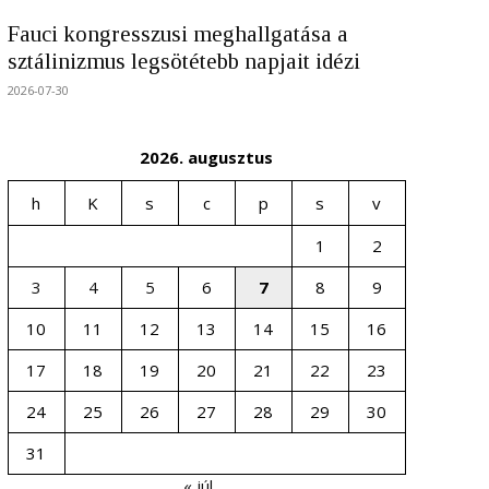
Fauci kongresszusi meghallgatása a
sztálinizmus legsötétebb napjait idézi
2026-07-30
2026. augusztus
h
K
s
c
p
s
v
1
2
3
4
5
6
7
8
9
10
11
12
13
14
15
16
17
18
19
20
21
22
23
24
25
26
27
28
29
30
31
« júl