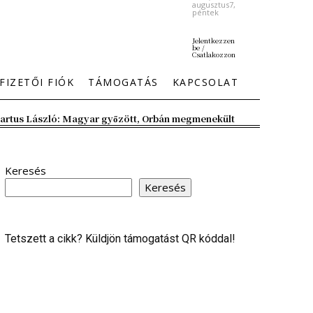
augusztus7,
péntek
Jelentkezzen
be /
Csatlakozzon
FIZETŐI FIÓK
TÁMOGATÁS
KAPCSOLAT
artus László: Magyar győzött, Orbán megmenekült
Keresés
Keresés
Tetszett a cikk? Küldjön támogatást QR kóddal!