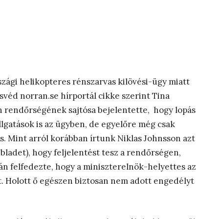
szági helikopteres rénszarvas kilövési-ügy miatt
svéd norran.se hírportál cikke szerint Tina
 rendőrségének sajtósa bejelentette, hogy lopás
lgatások is az ügyben, de egyelőre még csak
s. Mint arról korábban írtunk Niklas Johnsson azt
bladet), hogy feljelentést tesz a rendőrségen,
án felfedezte, hogy a miniszterelnök-helyettes az
t. Holott ő egészen biztosan nem adott engedélyt