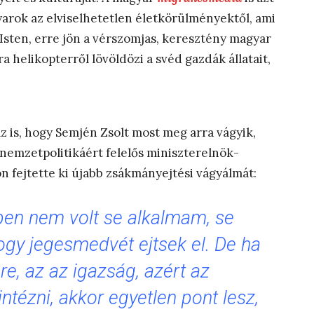
rok az elviselhetetlen életkörülményektől, ami
 Isten, erre jön a vérszomjas, keresztény magyar
 helikopterről lövöldözi a svéd gazdák állatait,
 is, hogy Semjén Zsolt most meg arra vágyik,
 nemzetpolitikáért felelős miniszterelnök-
n fejtette ki újabb zsákmányejtési vágyálmát:
ben nem volt se alkalmam, se
gy jegesmedvét ejtsek el. De ha
, az az igazság, azért az
intézni, akkor egyetlen pont lesz,