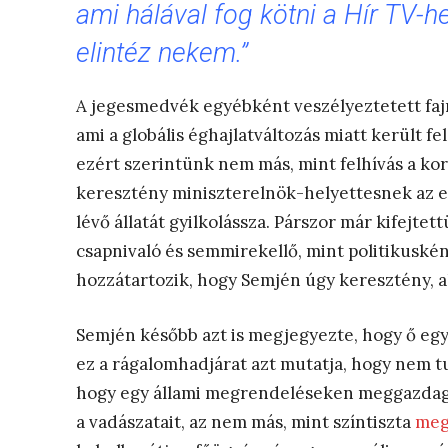
ami hálával fog kötni a Hír TV-
elintéz nekem.”
A jegesmedvék egyébként veszélyeztetett faj
ami a globális éghajlatváltozás miatt került fel 
ezért szerintünk nem más, mint felhívás a ko
keresztény miniszterelnök-helyettesnek az eg
lévő állatát gyilkolássza. Párszor már kifejte
csapnivaló és semmirekellő, mint politikuské
hozzátartozik, hogy Semjén úgy keresztény, 
Semjén később azt is megjegyezte, hogy ő eg
ez a rágalomhadjárat azt mutatja, hogy nem tu
hogy egy állami megrendeléseken meggazdagodo
a vadászatait, az nem más, mint színtiszta
meg