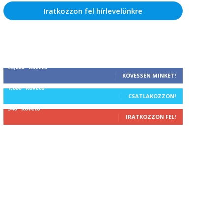
Iratkozzon fel hírlevelünkre
25,000
Követő
KÖVESSEN MINKET!
1,000
Követő
CSATLAKOZZON!
340
Követő
IRATKOZZON FEL!