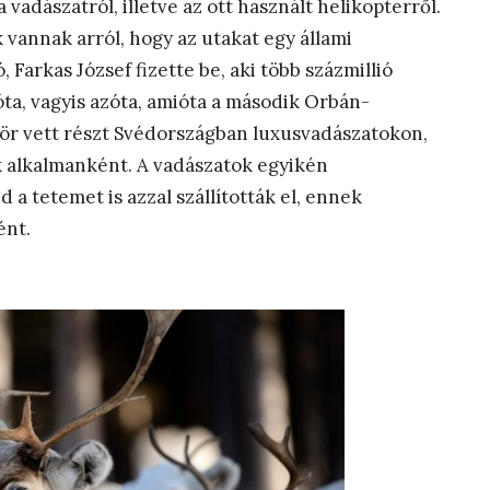
vadászatról, illetve az ott használt helikopterről.
vannak arról, hogy az utakat egy állami
, Farkas József fizette be, aki több százmillió
óta, vagyis azóta, amióta a második Orbán-
ör vett részt Svédországban luxusvadászatokon,
k alkalmanként. A vadászatok egyikén
d a tetemet is azzal szállították el, ennek
ént.