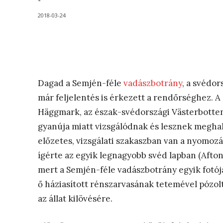
-
2018-03-24
Dagad a Semjén-féle
vadászbotrány
, a svédor
már feljelentés is érkezett a rendőrséghez. A 
Häggmark, az észak-svédországi Västerbotten
gyanúja miatt vizsgálódnak és lesznek meghal
előzetes, vizsgálati szakaszban van a nyomozá
ígérte az egyik legnagyobb svéd lapban (Afton
mert a Semjén-féle vadászbotrány egyik fotój
ő háziasított rénszarvasának tetemével pózol
az állat kilövésére.