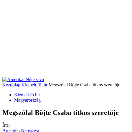
Kezdőlap
Kiemelt fő hír
Megszólal Böjte Csaba titkos szeretője
Kiemelt fő hír
Magyarország
Megszólal Böjte Csaba titkos szeretője
Írta:
Amerikai Népszava