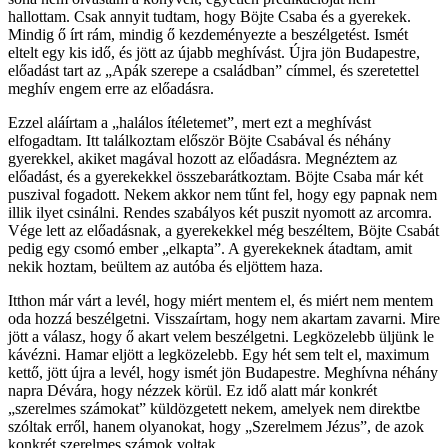
hallottam. Csak annyit tudtam, hogy Böjte Csaba és a gyerekek.
Mindig ő írt rám, mindig ő kezdeményezte a beszélgetést. Ismét
eltelt egy kis idő, és jött az újabb meghívást. Újra jön Budapestre,
előadást tart az „Apák szerepe a családban” címmel, és szeretettel
meghív engem erre az előadásra.
Ezzel aláírtam a „halálos ítéletemet”, mert ezt a meghívást
elfogadtam. Itt találkoztam először Böjte Csabával és néhány
gyerekkel, akiket magával hozott az előadásra. Megnéztem az
előadást, és a gyerekekkel összebarátkoztam. Böjte Csaba már két
puszival fogadott. Nekem akkor nem tűnt fel, hogy egy papnak nem
illik ilyet csinálni. Rendes szabályos két puszit nyomott az arcomra.
Vége lett az előadásnak, a gyerekekkel még beszéltem, Böjte Csabát
pedig egy csomó ember „elkapta”. A gyerekeknek átadtam, amit
nekik hoztam, beültem az autóba és eljöttem haza.
Itthon már várt a levél, hogy miért mentem el, és miért nem mentem
oda hozzá beszélgetni. Visszaírtam, hogy nem akartam zavarni. Mire
jött a válasz, hogy ő akart velem beszélgetni. Legközelebb üljünk le
kávézni. Hamar eljött a legközelebb. Egy hét sem telt el, maximum
kettő, jött újra a levél, hogy ismét jön Budapestre. Meghívna néhány
napra Dévára, hogy nézzek körül. Ez idő alatt már konkrét
„szerelmes számokat” küldözgetett nekem, amelyek nem direktbe
szóltak erről, hanem olyanokat, hogy „Szerelmem Jézus”, de azok
konkrét szerelmes számok voltak.