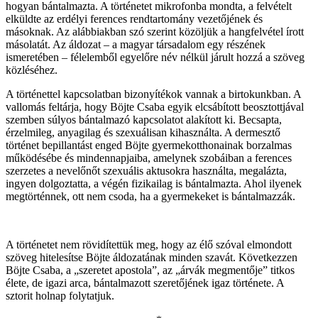
hogyan bántalmazta. A történetet mikrofonba mondta, a felvételt
elküldte az erdélyi ferences rendtartomány vezetőjének és
másoknak. Az alábbiakban szó szerint közöljük a hangfelvétel írott
másolatát. Az áldozat – a magyar társadalom egy részének
ismeretében – félelemből egyelőre név nélkül járult hozzá a szöveg
közléséhez.
A történettel kapcsolatban bizonyítékok vannak a birtokunkban. A
vallomás feltárja, hogy Böjte Csaba egyik elcsábított beosztottjával
szemben súlyos bántalmazó kapcsolatot alakított ki. Becsapta,
érzelmileg, anyagilag és szexuálisan kihasználta. A dermesztő
történet bepillantást enged Böjte gyermekotthonainak borzalmas
működésébe és mindennapjaiba, amelynek szobáiban a ferences
szerzetes a nevelőnőt szexuális aktusokra használta, megalázta,
ingyen dolgoztatta, a végén fizikailag is bántalmazta. Ahol ilyenek
megtörténnek, ott nem csoda, ha a gyermekeket is bántalmazzák.
A történetet nem rövidítettük meg, hogy az élő szóval elmondott
szöveg hitelesítse Böjte áldozatának minden szavát. Következzen
Böjte Csaba, a „szeretet apostola”, az „árvák megmentője” titkos
élete, de igazi arca, bántalmazott szeretőjének igaz története. A
sztorit holnap folytatjuk.