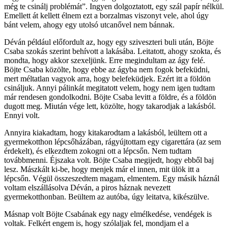
még te csinálj problémát”. Ingyen dolgoztatott, egy szál papír nélkül.
Emellett át kellett élnem ezt a borzalmas viszonyt vele, ahol úgy
bánt velem, ahogy egy utolsó utcanővel nem bánnak.
Déván például előfordult az, hogy egy sziveszteri buli után, Böjte
Csaba szokás szerint behívott a lakásába. Leitatott, ahogy szokta, és
mondta, hogy akkor szexeljünk. Erre megindultam az ágy felé.
Böjte Csaba közölte, hogy ebbe az ágyba nem fogok befeküdni,
mert méltatlan vagyok arra, hogy belefeküdjek. Ezért itt a földön
csináljuk. Annyi pálinkát megitatott velem, hogy nem igen tudtam
már rendesen gondolkodni. Böjte Csaba levitt a földre, és a földön
dugott meg. Miután vége lett, közölte, hogy takarodjak a lakásból.
Ennyi volt.
Annyira kiakadtam, hogy kitakarodtam a lakásból, leültem ott a
gyermekotthon lépcsőházában, rágyújtottam egy cigarettára (az sem
érdekelt), és elkezdtem zokogni ott a lépcsőn. Nem tudtam
továbbmenni. Éjszaka volt. Böjte Csaba megijedt, hogy ebből baj
lesz. Mászkált ki-be, hogy menjek már el innen, mit ülök itt a
lépcsőn. Végül összeszedtem magam, elmentem. Egy másik háznál
voltam elszállásolva Déván, a piros háznak nevezett
gyermekotthonban. Beültem az autóba, úgy leitatva, kikészülve.
Másnap volt Böjte Csabának egy nagy elmélkedése, vendégek is
voltak. Felkért engem is, hogy szólaljak fel, mondjam el a