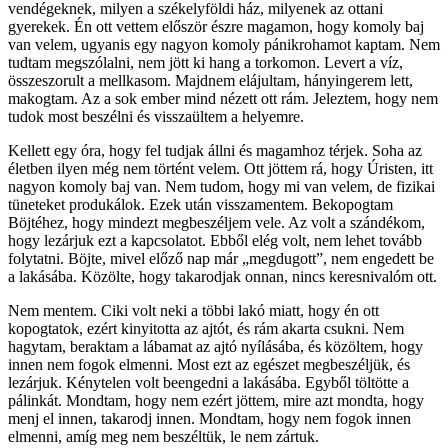
vendégeknek, milyen a székelyföldi ház, milyenek az ottani
gyerekek. Én ott vettem először észre magamon, hogy komoly baj
van velem, ugyanis egy nagyon komoly pánikrohamot kaptam. Nem
tudtam megszólalni, nem jött ki hang a torkomon. Levert a víz,
összeszorult a mellkasom. Majdnem elájultam, hányingerem lett,
makogtam. Az a sok ember mind nézett ott rám. Jeleztem, hogy nem
tudok most beszélni és visszaültem a helyemre.
Kellett egy óra, hogy fel tudjak állni és magamhoz térjek. Soha az
életben ilyen még nem történt velem. Ott jöttem rá, hogy Úristen, itt
nagyon komoly baj van. Nem tudom, hogy mi van velem, de fizikai
tüneteket produkálok. Ezek után visszamentem. Bekopogtam
Böjtéhez, hogy mindezt megbeszéljem vele. Az volt a szándékom,
hogy lezárjuk ezt a kapcsolatot. Ebből elég volt, nem lehet tovább
folytatni. Böjte, mivel előző nap már „megdugott”, nem engedett be
a lakásába. Közölte, hogy takarodjak onnan, nincs keresnivalóm ott.
Nem mentem. Ciki volt neki a többi lakó miatt, hogy én ott
kopogtatok, ezért kinyitotta az ajtót, és rám akarta csukni. Nem
hagytam, beraktam a lábamat az ajtó nyílásába, és közöltem, hogy
innen nem fogok elmenni. Most ezt az egészet megbeszéljük, és
lezárjuk. Kénytelen volt beengedni a lakásába. Egyből töltötte a
pálinkát. Mondtam, hogy nem ezért jöttem, mire azt mondta, hogy
menj el innen, takarodj innen. Mondtam, hogy nem fogok innen
elmenni, amíg meg nem beszéltük, le nem zártuk.