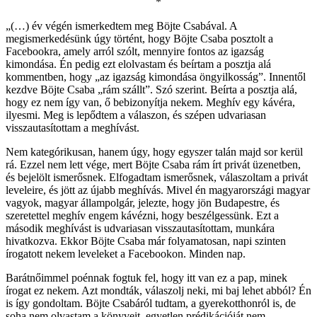
*
„(…) év végén ismerkedtem meg Böjte Csabával. A
megismerkedésünk úgy történt, hogy Böjte Csaba posztolt a
Facebookra, amely arról szólt, mennyire fontos az igazság
kimondása. Én pedig ezt elolvastam és beírtam a posztja alá
kommentben, hogy „az igazság kimondása öngyilkosság”. Innentől
kezdve Böjte Csaba „rám szállt”. Szó szerint. Beírta a posztja alá,
hogy ez nem így van, ő bebizonyítja nekem. Meghív egy kávéra,
ilyesmi. Meg is lepődtem a válaszon, és szépen udvariasan
visszautasítottam a meghívást.
Nem kategórikusan, hanem úgy, hogy egyszer talán majd sor kerül
rá. Ezzel nem lett vége, mert Böjte Csaba rám írt privát üzenetben,
és bejelölt ismerősnek. Elfogadtam ismerősnek, válaszoltam a privát
leveleire, és jött az újabb meghívás. Mivel én magyarországi magyar
vagyok, magyar állampolgár, jelezte, hogy jön Budapestre, és
szeretettel meghív engem kávézni, hogy beszélgessünk. Ezt a
második meghívást is udvariasan visszautasítottam, munkára
hivatkozva. Ekkor Böjte Csaba már folyamatosan, napi szinten
írogatott nekem leveleket a Facebookon. Minden nap.
Barátnőimmel poénnak fogtuk fel, hogy itt van ez a pap, minek
írogat ez nekem. Azt mondták, válaszolj neki, mi baj lehet abból? Én
is így gondoltam. Böjte Csabáról tudtam, a gyerekotthonról is, de
soha nem olvastam a könyveit, egyetlen prédikációját nem