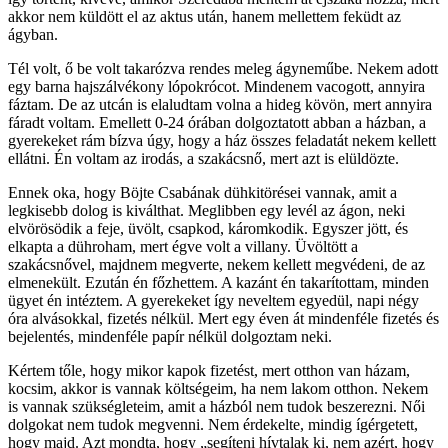
akkor nem küldött el az aktus után, hanem mellettem feküdt az
ágyban.
Tél volt, ő be volt takarózva rendes meleg ágyneműbe. Nekem adott
egy barna hajszálvékony lópokrócot. Mindenem vacogott, annyira
fáztam. De az utcán is elaludtam volna a hideg kövön, mert annyira
fáradt voltam. Emellett 0-24 órában dolgoztatott abban a házban, a
gyerekeket rám bízva úgy, hogy a ház összes feladatát nekem kellett
ellátni. Én voltam az irodás, a szakácsnő, mert azt is elüldözte.
Ennek oka, hogy Böjte Csabának dühkitörései vannak, amit a
legkisebb dolog is kiválthat. Meglibben egy levél az ágon, neki
elvörösödik a feje, üvölt, csapkod, káromkodik. Egyszer jött, és
elkapta a dühroham, mert égve volt a villany. Üvöltött a
szakácsnővel, majdnem megverte, nekem kellett megvédeni, de az
elmenekült. Ezután én főzhettem. A kazánt én takarítottam, minden
ügyet én intéztem. A gyerekeket így neveltem egyedül, napi négy
óra alvásokkal, fizetés nélkül. Mert egy éven át mindenféle fizetés és
bejelentés, mindenféle papír nélkül dolgoztam neki.
Kértem tőle, hogy mikor kapok fizetést, mert otthon van házam,
kocsim, akkor is vannak költségeim, ha nem lakom otthon. Nekem
is vannak szükségleteim, amit a házból nem tudok beszerezni. Női
dolgokat nem tudok megvenni. Nem érdekelte, mindig ígérgetett,
hogy majd. Azt mondta, hogy „segíteni hívtalak ki, nem azért, hogy