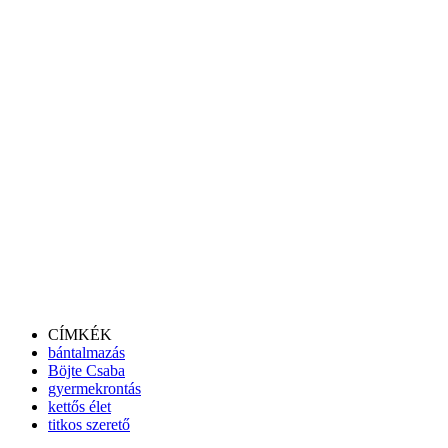
CÍMKÉK
bántalmazás
Böjte Csaba
gyermekrontás
kettős élet
titkos szerető