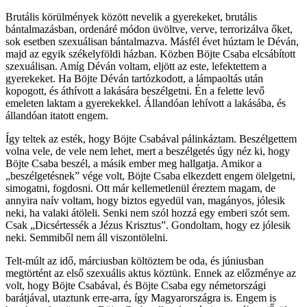
Brutális körülmények között nevelik a gyerekeket, brutális
bántalmazásban, ordenáré módon üvöltve, verve, terrorizálva őket,
sok esetben szexuálisan bántalmazva. Másfél évet húztam le Déván,
majd az egyik székelyföldi házban. Közben Böjte Csaba elcsábított
szexuálisan. Amíg Déván voltam, eljött az este, lefektettem a
gyerekeket. Ha Böjte Déván tartózkodott, a lámpaoltás után
kopogott, és áthívott a lakására beszélgetni. Én a felette levő
emeleten laktam a gyerekekkel. Állandóan lehívott a lakásába, és
állandóan itatott engem.
Így teltek az esték, hogy Böjte Csabával pálinkáztam. Beszélgettem
volna vele, de vele nem lehet, mert a beszélgetés úgy néz ki, hogy
Böjte Csaba beszél, a másik ember meg hallgatja. Amikor a
„beszélgetésnek” vége volt, Böjte Csaba elkezdett engem ölelgetni,
simogatni, fogdosni. Ott már kellemetlenül éreztem magam, de
annyira naív voltam, hogy biztos egyedül van, magányos, jólesik
neki, ha valaki átöleli. Senki nem szól hozzá egy emberi szót sem.
Csak „Dicsértessék a Jézus Krisztus”. Gondoltam, hogy ez jólesik
neki. Semmiből nem áll viszontölelni.
Telt-múlt az idő, márciusban költöztem be oda, és júniusban
megtörtént az első szexuális aktus köztünk. Ennek az előzménye az
volt, hogy Böjte Csabával, és Böjte Csaba egy németországi
barátjával, utaztunk erre-arra, így Magyarországra is. Engem is