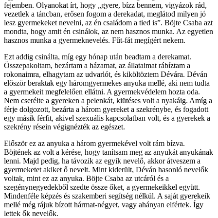
fejemben. Olyanokat írt, hogy „gyere, bízz bennem, vigyázok rád,
vezetlek a táncban, erősen fogom a derekadat, meglátod milyen jó
lesz gyermekeket nevelni, az én családom a tied is”. Böjte Csaba azt
mondta, hogy amit én csinálok, az nem hasznos munka. Az egyetlen
hasznos munka a gyermeknevelés. Fűt-fát megígért nekem.
Ezt addig csinálta, míg egy hónap után beadtam a derekamat.
Összepakoltam, bezártam a házamat, az állataimat rábíztam a
rokonaimra, elhagytam az udvarlót, és kiköltöztem Dévára. Déván
először beraktak egy háromgyermekes anyuka mellé, aki nem tudta
a gyermekeit megfelelően ellátni. A gyermekvédelem hozta oda.
Nem cserélte a gyereken a pelenkát, kiütéses volt a nyakáig. Amíg a
férje dolgozott, bezárta a három gyereket a szekrénybe, és fogadott
egy másik férfit, akivel szexuális kapcsolatban volt, és a gyerekek a
szekrény résein végignézték az egészet.
Először ez az anyuka a három gyermekével volt rám bízva.
Böjtének az volt a kérése, hogy tanítsam meg az anyukát anyukának
lenni. Majd pedig, ha távozik az egyik nevelő, akkor átveszem a
gyermeketet akiket ő nevelt. Mint kiderült, Déván hasonló nevelők
voltak, mint ez az anyuka. Böjte Csaba az utcáról és a
szegénynegyedekből szedte össze őket, a gyermekeikkel együtt.
Mindenféle képzés és szakemberi segítség nélkül. A saját gyerekeik
mellé még rájuk bízott hármat-négyet, vagy ahányan elfértek. Így
lettek ők nevelők.