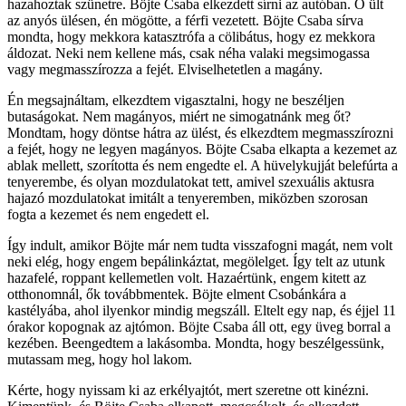
hazahoztak szünetre. Böjte Csaba elkezdett sírni az autóban. Ő ült
az anyós ülésen, én mögötte, a férfi vezetett. Böjte Csaba sírva
mondta, hogy mekkora katasztrófa a cölibátus, hogy ez mekkora
áldozat. Neki nem kellene más, csak néha valaki megsimogassa
vagy megmasszírozza a fejét. Elviselhetetlen a magány.
Én megsajnáltam, elkezdtem vigasztalni, hogy ne beszéljen
butaságokat. Nem magányos, miért ne simogatnánk meg őt?
Mondtam, hogy döntse hátra az ülést, és elkezdtem megmasszírozni
a fejét, hogy ne legyen magányos. Böjte Csaba elkapta a kezemet az
ablak mellett, szorította és nem engedte el. A hüvelykujját belefúrta a
tenyerembe, és olyan mozdulatokat tett, amivel szexuális aktusra
hajazó mozdulatokat imitált a tenyeremben, miközben szorosan
fogta a kezemet és nem engedett el.
Így indult, amikor Böjte már nem tudta visszafogni magát, nem volt
neki elég, hogy engem bepálinkáztat, megölelget. Így telt az utunk
hazafelé, roppant kellemetlen volt. Hazaértünk, engem kitett az
otthonomnál, ők továbbmentek. Böjte elment Csobánkára a
kastélyába, ahol ilyenkor mindig megszáll. Eltelt egy nap, és éjjel 11
órakor kopognak az ajtómon. Böjte Csaba áll ott, egy üveg borral a
kezében. Beengedtem a lakásomba. Mondta, hogy beszélgessünk,
mutassam meg, hogy hol lakom.
Kérte, hogy nyissam ki az erkélyajtót, mert szeretne ott kinézni.