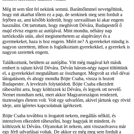
Még itt sem tűnt fel nekünk semmi. Barátnőimmel nevetgéltünk,
hogy mit akarhat tőlem ez a pap, de senkinek meg sem fordult a
fejében az, ami később kiderült, hogy szexuálisan ki akar engem
használni. Ott tartottam, hogy meghívott Dévára, Budapestről ő
majd elvisz engem az autójával. Mint mondta, néhány nap
tartózkodás után, ahol megismerhetem az alapítványt és a
gyermekeket, haza is hoz engem. Miért ne? A gyerekeket mindig is
nagyon szerettem, itthon is foglalkoztam gyerekekkel, a gyerekek is
nagyon szerettek engem.
Találkoztunk, beültem az autójába. Vitt még magával két másik
embert is rajtam kívül Dévára. Déván három-négy napot töltöttünk
el, a gyerekekkel megtaláltam az összhangot. Megvolt az első dévai
látogatásom, és ahogy mondta Böjte Csaba, vissza is hozott
Budapestre. A levelezés folytatódott. Böjte Csaba elkezdett
rábeszélni arra, hogy költözzek ki Dévára, és legyek ott nevelő.
Nemet mondtam neki, mert akkor Magyarországon rendezett,
tisztességes életem volt. Volt egy udvarlóm, akivel jártunk egy rövid
ideje, ami ígéretes kapcsolatnak ígérkezett.
Böjte Csaba továbbra is írogatott nekem, megállás nélkül, és
intenzíven elkezdett rábeszélni, hogy hagyjak itt mindent, és
költözzek ki Dévára. Olyanokat írt nekem, ami visszaolvasva már
egy férfi udvarlásai voltak. De akkor ez még meg sem fordult a