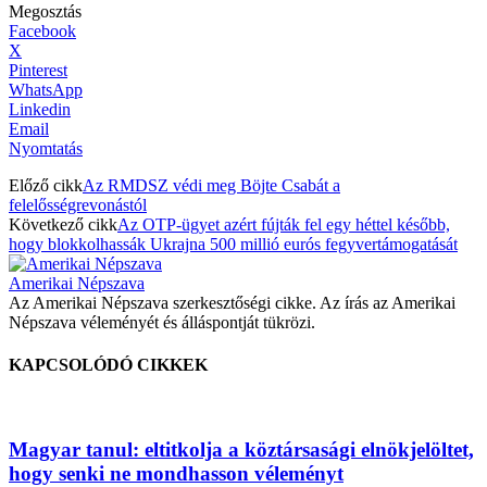
Megosztás
Facebook
X
Pinterest
WhatsApp
Linkedin
Email
Nyomtatás
Előző cikk
Az RMDSZ védi meg Böjte Csabát a
felelősségrevonástól
Következő cikk
Az OTP-ügyet azért fújták fel egy héttel később,
hogy blokkolhassák Ukrajna 500 millió eurós fegyvertámogatását
Amerikai Népszava
Az Amerikai Népszava szerkesztőségi cikke. Az írás az Amerikai
Népszava véleményét és álláspontját tükrözi.
KAPCSOLÓDÓ CIKKEK
Magyar tanul: eltitkolja a köztársasági elnökjelöltet,
hogy senki ne mondhasson véleményt