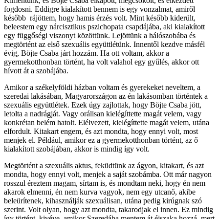
Kimentünk, és Böjte Csaba elkapott, megcsókolt, és elkezdett
fogdosni. Eddigre kialakított bennem is egy vonzalmat, amiről
később rájöttem, hogy hamis érzés volt. Mint később kiderült,
beleestem egy nárcisztikus pszichopata csapdájába, aki kialakított
egy függőségi viszonyt közöttünk. Lejöttünk a hálószobába és
megtörtént az első szexuális együttlétünk. Innentől kezdve másfél
évig, Böjte Csaba járt hozzám. Ha ott voltam, akkor a
gyermekotthonban történt, ha volt valahol egy gyűlés, akkor ott
hívott át a szobájába.
Amikor a székelyföldi házban voltam és gyerekeket neveltem, a
szeredai lakásában, Magyarországon az én lakásomban történtek a
szexuális együttlétek. Ezek úgy zajlottak, hogy Böjte Csaba jött,
letolta a nadrágját. Vagy orálisan kielégíttette magát velem, vagy
konkrétan belém hatolt. Elélvezett, kielégíttette magát velem, utána
elfordult. Kitakart engem, és azt mondta, hogy ennyi volt, most
menjek el. Például, amikor ez a gyermekotthonban történt, az ő
kialakított szobájában, akkor is mindig így volt.
Megtörtént a szexuális aktus, feküdtünk az ágyon, kitakart, és azt
mondta, hogy ennyi volt, menjek a saját szobámba. Ott már nagyon
rosszul éreztem magam, sírtam is, és mondtam neki, hogy én nem
akarok elmenni, én nem kurva vagyok, nem egy utcanő, akibe
beleürítenek, kihasználják szexuálisan, utána pedig kirúgnak szó
szerint. Volt olyan, hogy azt mondta, takarodjak el innen. Ez mindig
így történt, kivéve, amikor Szeredába mentem át éjszaka hozzá, mert