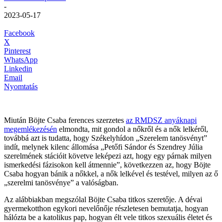
-
2023-05-17
Facebook
X
Pinterest
WhatsApp
Linkedin
Email
Nyomtatás
Miután Böjte Csaba ferences szerzetes
az RMDSZ anyáknapi
megemlékezésén
elmondta, mit gondol a nőkről és a nők lelkéről,
továbbá azt is tudatta, hogy Székelyhídon „Szerelem tanösvényt”
indít, melynek kilenc állomása „Petőfi Sándor és Szendrey Júlia
szerelmének stációit követve leképezi azt, hogy egy párnak milyen
ismerkedési fázisokon kell átmennie”, következzen az, hogy Böjte
Csaba hogyan bánik a nőkkel, a nők lelkével és testével, milyen az ő
„szerelmi tanösvénye” a valóságban.
Az alábbiakban megszólal Böjte Csaba titkos szeretője. A dévai
gyermekotthon egykori nevelőnője részletesen bemutatja, hogyan
hálózta be a katolikus pap, hogyan élt vele titkos szexuális életet és