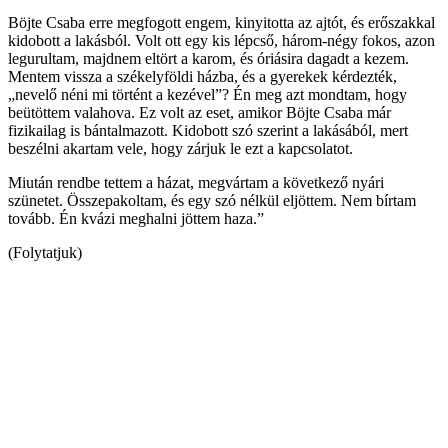
Böjte Csaba erre megfogott engem, kinyitotta az ajtót, és erőszakkal
kidobott a lakásból. Volt ott egy kis lépcső, három-négy fokos, azon
legurultam, majdnem eltört a karom, és óriásira dagadt a kezem.
Mentem vissza a székelyföldi házba, és a gyerekek kérdezték,
„nevelő néni mi történt a kezével”? Én meg azt mondtam, hogy
beütöttem valahova. Ez volt az eset, amikor Böjte Csaba már
fizikailag is bántalmazott. Kidobott szó szerint a lakásából, mert
beszélni akartam vele, hogy zárjuk le ezt a kapcsolatot.
Miután rendbe tettem a házat, megvártam a következő nyári
szünetet. Összepakoltam, és egy szó nélkül eljöttem. Nem bírtam
tovább. Én kvázi meghalni jöttem haza.”
(Folytatjuk)