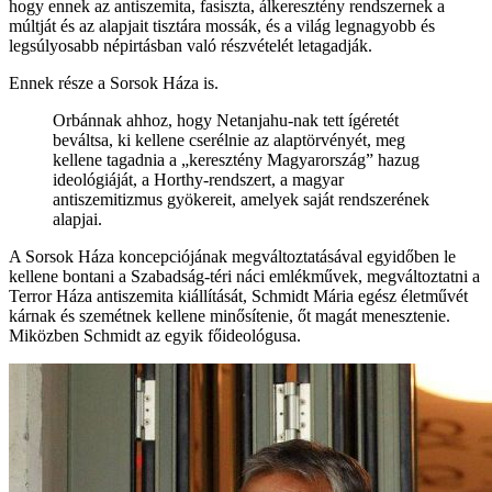
hogy ennek az antiszemita, fasiszta, álkeresztény rendszernek a
múltját és az alapjait tisztára mossák, és a világ legnagyobb és
legsúlyosabb népirtásban való részvételét letagadják.
Ennek része a Sorsok Háza is.
Orbánnak ahhoz, hogy Netanjahu-nak tett ígéretét
beváltsa, ki kellene cserélnie az alaptörvényét, meg
kellene tagadnia a „keresztény Magyarország” hazug
ideológiáját, a Horthy-rendszert, a magyar
antiszemitizmus gyökereit, amelyek saját rendszerének
alapjai.
A Sorsok Háza koncepciójának megváltoztatásával egyidőben le
kellene bontani a Szabadság-téri náci emlékművek, megváltoztatni a
Terror Háza antiszemita kiállítását, Schmidt Mária egész életművét
kárnak és szemétnek kellene minősítenie, őt magát menesztenie.
Miközben Schmidt az egyik főideológusa.