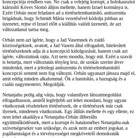
koncepciója rendben van. Ne csak a velejéig korrupt, a holokausztot
kiárusító Köves Slomó álljon mellette, hanem Izrael kormánya is.
Ezért Orbán most feladatot ad a történelemhamisító, antiszemita
brigádnak, hogy Schmidt Mária vezetésével kódolja jobban az
üzenetet, rejtse el Izrael előtt a kiállítás valódi üzenetét, de azt
változatlanul tartsa meg.
Orbán nem azt ígérte, hogy a Jad Vasemnek és zsidó
közösségeknek, avatott, a Jad Vasem által elfogadott, hitelesített
történészeknek adja át a koncepció kidolgozását, hanem csak azt
ígérte, változtatnak rajta. Azt nem mondta, hogy mit. Ezért a szavát
is betartja, mert változtatás tényleg lesz, de szokás szerint átver
mindenkit, mert a jelenlegi antiszemita és történelemhamisító
koncepció semmit nem fog változni. Orbán ugyanazt játssza majd el,
amit eddig minden alkalommal. Ők a hamisítás, a hazugság és a
csalás nagymesterei. Megoldják.
Netanjahu pedig alig várja, hogy valamilyen látszatmegoldást
elfogadhasson, amiről legfeljebb azt lehet mondani, hogy ugyan
vitatkoznak részleteken történészek, de a történészek már csak
ilyenek, mindenen vitatkoznak. Egy állítás mellette és egy ellene, ez
nem lehet akadálya a Netanjahu-Orbán illiberális
együttműködésnek, mert a korrupt és hataloméhes Netanjahu-nak
szövetségesekre van szüksége, és azok nem az emberi jogokat, a
jogállamiságot és a törvényességet megkövetelő demokraták