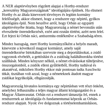
A NER alaptörvényben rögzített alapjai a Horthy-rendszer
„keresztény Magyarországának” ideológiájára épülnek. Ha elismeri
Horthy és az általa kinevezett törvényes és legitim kormány
felelősségét, akkor elismeri, hogy a rendszere egy népirtó, gyilkos
ideológiára épül. Nem beszélve arról, hogy Orbán az egypárti
alaptörvényébe iktatta, hogy Magyarország a német bevonulás után
elveszítette önrendelkezését, ezért ami ezután történt, azért nem felel.
Ezt fejezi ki Orbán náci, antiszemita emlékműve a Szabadság-téren.
Mindez hazugság, mert Horthy kormányzőként a helyén maradt,
kinevezte a következő magyar kormányt, amely saját
önrendelkezése birtokában szervezte meg a deportálásokat, a zsidó
vagyonok elvételét, a gettósítást és a zsidóság haláltáborokba történt
szállítását. Minden kényszer nélkül, a német elvárásokat túlteljesítve,
önszorgalomból, a zsidók elleni gyűlöletből, Horthy tudtával és
akaratéval, miközben Horthy ekkor már pontosan tudta Auschwitz
titkát, tisztában volt azzal, hogy a németeknek átadott magyar
zsidókat legyilkolják, elhgázosítják.
Magyarország hivatalos kormánya egy népirtásban vett részt önként,
amelyhez felhasználta a teljes magyar állami közigazgatást és a
Magyar Államvasutat. Orbán ezt a rendszert támasztja fel, ennek a
rendszernek az ideológiája és fundamentumai képezik az Orbán-
rendszer alapjait. Nyolc éve dolgoznak a történelemhamisításon,