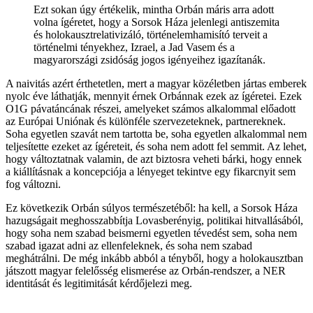
Ezt sokan úgy értékelik, mintha Orbán máris arra adott
volna ígéretet, hogy a Sorsok Háza jelenlegi antiszemita
és holokausztrelativizáló, történelemhamisító terveit a
történelmi tényekhez, Izrael, a Jad Vasem és a
magyarországi zsidóság jogos igényeihez igazítanák.
A naivitás azért érthetetlen, mert a magyar közéletben jártas emberek
nyolc éve láthatják, mennyit érnek Orbánnak ezek az ígéretei. Ezek
O1G pávatáncának részei, amelyeket számos alkalommal előadott
az Európai Uniónak és különféle szervezeteknek, partnereknek.
Soha egyetlen szavát nem tartotta be, soha egyetlen alkalommal nem
teljesítette ezeket az ígéreteit, és soha nem adott fel semmit. Az lehet,
hogy változtatnak valamin, de azt biztosra veheti bárki, hogy ennek
a kiállításnak a koncepciója a lényeget tekintve egy fikarcnyit sem
fog változni.
Ez következik Orbán súlyos természetéből: ha kell, a Sorsok Háza
hazugságait meghosszabbítja Lovasberényig, politikai hitvallásából,
hogy soha nem szabad beismerni egyetlen tévedést sem, soha nem
szabad igazat adni az ellenfeleknek, és soha nem szabad
meghátrálni. De még inkább abból a tényből, hogy a holokausztban
játszott magyar felelősség elismerése az Orbán-rendszer, a NER
identitását és legitimitását kérdőjelezi meg.