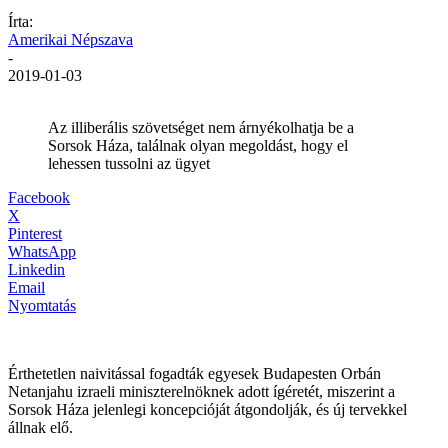
Írta:
Amerikai Népszava
-
2019-01-03
Az illiberális szövetséget nem árnyékolhatja be a
Sorsok Háza, találnak olyan megoldást, hogy el
lehessen tussolni az ügyet
Facebook
X
Pinterest
WhatsApp
Linkedin
Email
Nyomtatás
Érthetetlen naivitással fogadták egyesek Budapesten Orbán
Netanjahu izraeli miniszterelnöknek adott ígéretét, miszerint a
Sorsok Háza jelenlegi koncepcióját átgondolják, és új tervekkel
állnak elő.