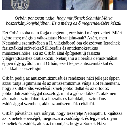
Orbán pontosan tudja, hogy mit főznek Schmidt Mária
boszorkánykonyhájában. Ez a méreg az ő megrendelésére készül
Ezt Orbán soha nem fogja megtenni, erre bárki mérget vehet. Miért
ígérte meg mégis a változtatást Netanjahu-nak? Azért, mert
Netanjahu személyében a II. világháború óta előszörvan Izraelnek
fasisztákkal szövetkező illiberális és antidemokratikus
miniszterelnöke, aki az Orbán által építgetett új fasiszta
világrendszerhez csatlakozik. Netanjahu a liberális demokratákat
éppen úgy gyűlöli, mint Orbán, ezért képes antiszemitákkal és
nácikkal is összefogni.
Orbán pedig az antiszemitizmusát és rendszere náci jellegét éppen
azzal tudja legitimálni és az antiszemitizmus vádja alól felmenteni,
hogy az illiberális vezetésű izraeli jobboldallal és az ortodox
jobboldali zsidósággal összefog, mint a „jó zsidókkal”, akik nem
akarnak asszimilálódni, a liberális és baloldali, asszimiláns
zsidósággal szemben, akik az antiszemiták céltáblái.
Orbán pávatánca arra irányul, hogy leszerelje Netanjahu-t, kijátssza
az izraeliek éberségét, megossza a zsidóságot, és legyenek olyan
izraeliek és zsidók, akik azt mondják, hogy a Sorsok Háza