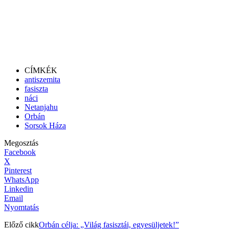
CÍMKÉK
antiszemita
fasiszta
náci
Netanjahu
Orbán
Sorsok Háza
Megosztás
Facebook
X
Pinterest
WhatsApp
Linkedin
Email
Nyomtatás
Előző cikk
Orbán célja: „Világ fasisztái, egyesüljetek!”