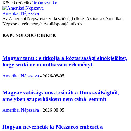
Következő cikk
Orbán szánkói
Amerikai Népszava
Az Amerikai Népszava szerkesztőségi cikke. Az írás az Amerikai
Népszava véleményét és álláspontját tükrözi.
KAPCSOLÓDÓ CIKKEK
Magyar tanul: eltitkolja a köztársasági elnökjelöltet,
hogy senki ne mondhasson véleményt
Amerikai Népszava
-
2026-08-05
Magyar valóságshow-t csinált a Duna-válságból,
amelyben szuperhősként nem csinál semmit
Amerikai Népszava
-
2026-08-05
Hogyan nevezhetik ki Mészáros emberét a