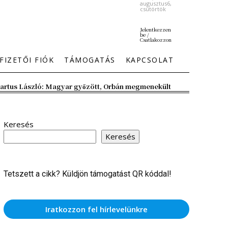
augusztus6,
csütörtök
Jelentkezzen
be /
Csatlakozzon
FIZETŐI FIÓK
TÁMOGATÁS
KAPCSOLAT
artus László: Magyar győzött, Orbán megmenekült
Keresés
Keresés
Tetszett a cikk? Küldjön támogatást QR kóddal!
Iratkozzon fel hírlevelünkre