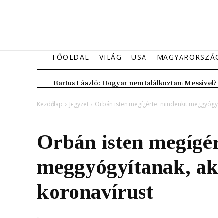
FŐOLDAL
VILÁG
USA
MAGYARORSZÁ
Bartus László: Hogyan nem találkoztam Messivel?
Kezdőlap
Jegyzet
Orbán isten megígérte: mindenkit meggyógyít
Jegyzet
Magyarország
Orbán isten megígé
meggyógyítanak, aki
koronavírust