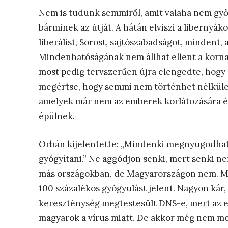
Nem is tudunk semmiről, amit valaha nem győzö
bárminek az útját. A hátán elviszi a libernyákok
liberálist, Sorost, sajtószabadságot, mindent, 
Mindenhatóságának nem állhat ellent a kornav
most pedig tervszerűen újra elengedte, hogy
megértse, hogy semmi nem történhet nélküle.
amelyek már nem az emberek korlátozására 
épülnek.
Orbán kijelentette: „Mindenki megnyugodhat:
gyógyítani.” Ne aggódjon senki, mert senki ne
más országokban, de Magyarországon nem. Me
100 százalékos gyógyulást jelent. Nagyon kár,
kereszténység megtestesült DNS-e, mert az 
magyarok a vírus miatt. De akkor még nem men