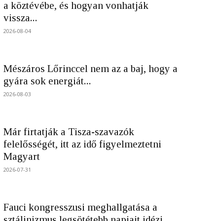
a köztévébe, és hogyan vonhatják
vissza...
2026-08-04
Mészáros Lőrinccel nem az a baj, hogy a
gyára sok energiát...
2026-08-03
Már firtatják a Tisza-szavazók
felelősségét, itt az idő figyelmeztetni
Magyart
2026-07-31
Fauci kongresszusi meghallgatása a
sztálinizmus legsötétebb napjait idézi