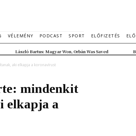
G
VÉLEMÉNY
PODCAST
SPORT
ELŐFIZETÉS
ELŐ
László Bartus: Magyar Won, Orbán Was Saved
B
anak, aki elkapja a koronavírust
rte: mindenkit
 elkapja a