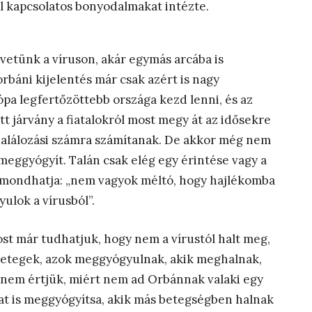
val kapcsolatos bonyodalmakat intézte.
etünk a víruson, akár egymás arcába is
báni kijelentés már csak azért is nagy
pa legfertőzöttebb országa kezd lenni, és az
tt járvány a fiatalokról most megy át az idősekre
halálozási számra számítanak. De akkor még nem
eggyógyít. Talán csak elég egy érintése vagy a
az mondhatja: „nem vagyok méltó, hogy hajlékomba
ulok a vírusból”.
ost már tudhatjuk, hogy nem a vírustól halt meg,
 betegek, azok meggyógyulnak, akik meghalnak,
 nem értjük, miért nem ad Orbánnak valaki egy
kat is meggyógyítsa, akik más betegségben halnak