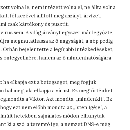
tt volna le, nem intézett volna el, ne állta volna
at, fél kezével állított meg aszályt, árvizet,
ami csak kártékony és pusztít.
írus sem. A világjárványt egyszer már legyőzte,
 újra megmutathassa az ő nagyságát, a nép pedig
 Orbán bejelentette a legújabb intézkedéseket,
és önfegyelmére, hanem az ő mindenhatóságára
 ha elkapja ezt a betegséget, meg fogjuk
m hal meg, aki elkapja a vírust. Ez megtörténhet
gmondta a Viktor. Azt mondta: „mindenkit”. Ez
 hogy ezt nem előbb mondta az „Isten Igéje”, a
elmúlt hetekben sajnálatos módon elhunytak
t ki a szó, a teremtő ige, a nemzet DNS-e még