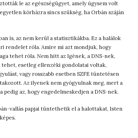
ztották le az egészségügyet, amely úgysem volt
egyetlen kórházra sincs szükség, ha Orbán száján
n is, az nem kerül a statisztikákba. Ez a halálok
i rendelet róla. Amire mi azt mondjuk, hogy
maga tehet róla. Nem hitt az Igének, a DNS-nek,
tehet, esetleg ellenzéki gondolatai voltak,
gyulást, vagy rosszabb esetben SZFE tüntetésen
tiltakozott. Az ilyenek nem gyógyulnak meg, mert a
lga pedig az, hogy engedelmeskedjen a DNS-nek.
án-vallás papjai tüntethetik el a halottakat, Isten
 képes.