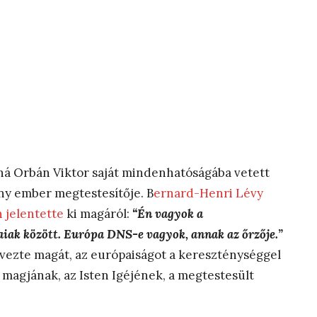
ná Orbán Viktor saját mindenhatóságába vetett
ény ember megtestesítője. B
ernard-Henri Lévy
n jelentette
ki magáról:
“Én vagyok a
aiak között. Európa DNS-e vagyok, annak az őrzője.”
ezte magát, az európaiságot a kereszténységgel
 magjának, az Isten Igéjének, a megtestesült