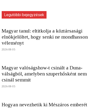
Legutóbbi bejegyzések
Magyar tanul: eltitkolja a köztársasági
elnökjelöltet, hogy senki ne mondhasson
véleményt
2026-08-05
Magyar valóságshow-t csinált a Duna-
válságból, amelyben szuperhősként nem
csinál semmit
2026-08-05
Hogyan nevezhetik ki Mészáros emberét