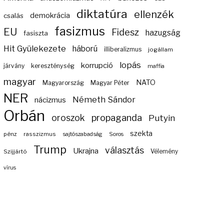
diktatúra
ellenzék
demokrácia
csalás
fasizmus
EU
Fidesz
hazugság
fasiszta
Hit Gyülekezete
háború
illiberalizmus
jogállam
lopás
korrupció
járvány
kereszténység
maffia
magyar
NATO
Magyarország
Magyar Péter
NER
Németh Sándor
nácizmus
Orbán
propaganda
oroszok
Putyin
szekta
pénz
rasszizmus
sajtószabadság
Soros
Trump
választás
Ukrajna
Szijjártó
Vélemény
vírus