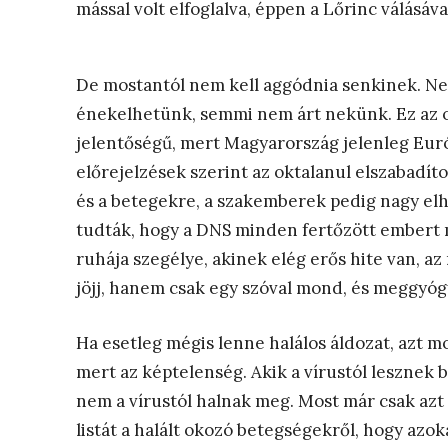
mással volt elfoglalva, éppen a Lőrinc válásá
De mostantól nem kell aggódnia senkinek. Nev
énekelhetünk, semmi nem árt nekünk. Ez az or
jelentőségű, mert Magyarország jelenleg Euró
előrejelzések szerint az oktalanul elszabadíto
és a betegekre, a szakemberek pedig nagy el
tudták, hogy a DNS minden fertőzött embert m
ruhája szegélye, akinek elég erős hite van, 
jöjj, hanem csak egy szóval mond, és meggyógy
Ha esetleg mégis lenne halálos áldozat, azt m
mert az képtelenség. Akik a vírustól lesznek
nem a vírustól halnak meg. Most már csak azt
listát a halált okozó betegségekről, hogy azo