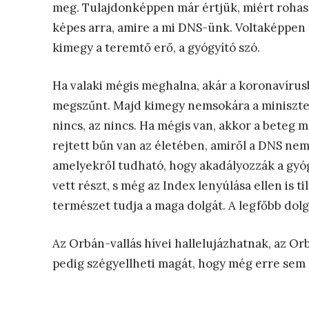
meg. Tulajdonképpen már értjük, miért rohas
képes arra, amire a mi DNS-ünk. Voltaképpen 
kimegy a teremtő erő, a gyógyító szó.
Ha valaki mégis meghalna, akár a koronavírusba
megszűnt. Majd kimegy nemsokára a miniszter
nincs, az nincs. Ha mégis van, akkor a beteg 
rejtett bűn van az életében, amiről a DNS nem 
amelyekről tudható, hogy akadályozzák a gyó
vett részt, s még az Index lenyúlása ellen is 
természet tudja a maga dolgát. A legfőbb do
Az Orbán-vallás hívei hallelujázhatnak, az Orb
pedig szégyellheti magát, hogy még erre sem