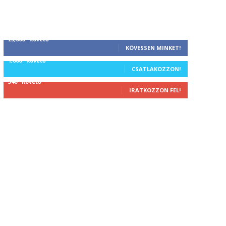
25,000
Követő
KÖVESSEN MINKET!
1,000
Követő
CSATLAKOZZON!
340
Követő
IRATKOZZON FEL!