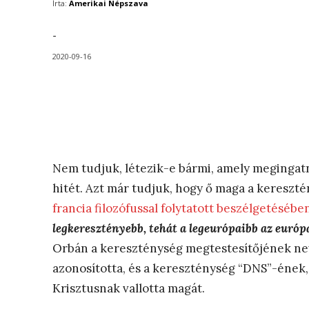
Írta:
Amerikai Népszava
-
2020-09-16
Nem tudjuk, létezik-e bármi, amely megingat
hitét. Azt már tudjuk, hogy ő maga a kereszt
francia filozófussal folytatott beszélgetésébe
legkeresztényebb, tehát a legeurópaibb az európ
Orbán a kereszténység megtestesítőjének nev
azonosította, és a kereszténység “DNS”-ének,
Krisztusnak vallotta magát.