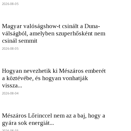
2026-08-05
Magyar valóságshow-t csinált a Duna-
válságból, amelyben szuperhősként nem
csinál semmit
2026-08-05
Hogyan nevezhetik ki Mészáros emberét
a köztévébe, és hogyan vonhatják
vissza...
2026-08-04
Mészáros Lőrinccel nem az a baj, hogy a
gyára sok energiát...
2026-08-03