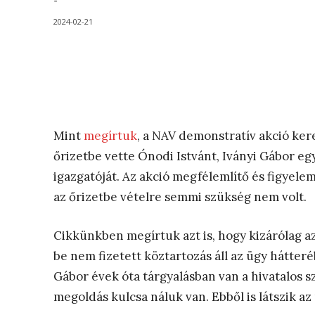
-
2024-02-21
Mint
megírtuk
, a NAV demonstratív akció kere
őrizetbe vette Ónodi Istvánt, Iványi Gábor e
igazgatóját. Az akció megfélemlítő és figyelem
az őrizetbe vételre semmi szükség nem volt.
Cikkünkben megírtuk azt is, hogy kizárólag az
be nem fizetett köztartozás áll az ügy hátteré
Gábor évek óta tárgyalásban van a hivatalos sz
megoldás kulcsa náluk van. Ebből is látszik az ü