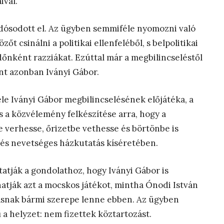
ival.
adósodott el. Az ügyben semmiféle nyomozni való
t csinálni a politikai ellenfeléből, s belpolitikai
őnként razziákat. Ezúttal már a megbilincseléstől
ont azonban Iványi Gábor.
le Iványi Gábor megbilincselésének előjátéka, a
 a közvélemény felkészítése arra, hogy a
e verhesse, őrizetbe vethesse és börtönbe is
a és nevetséges házkutatás kíséretében.
tatják a gondolathoz, hogy Iványi Gábor is
hatják azt a mocskos játékot, mintha Ónodi István
tásnak bármi szerepe lenne ebben. Az ügyben
 a helyzet: nem fizettek köztartozást.