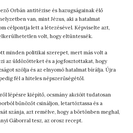
ező Orbán antitézise és hazugságainak élő
helyzetben van, mint Jézus, aki a hatalmat
om célpontja lett a létezésével. Képviselte azt,
elkerülhetetlen volt, hogy eltüntessék.
tt minden politikai szerepet, mert más volt a
i az üldözötteket és a jogfosztottakat, hogy
azságot szólja és az elnyomó hatalmat bírálja. Újra
pedig fél a hiteles népszerűségétől.
sről lépésre kiépítő, ocsmány akcióit tudatosan
orból bűnözőt csináljon, letartóztassa és a
sát szánja, azt remélve, hogy a börtönben meghal,
nyi Gáborral tesz, az orosz recept.