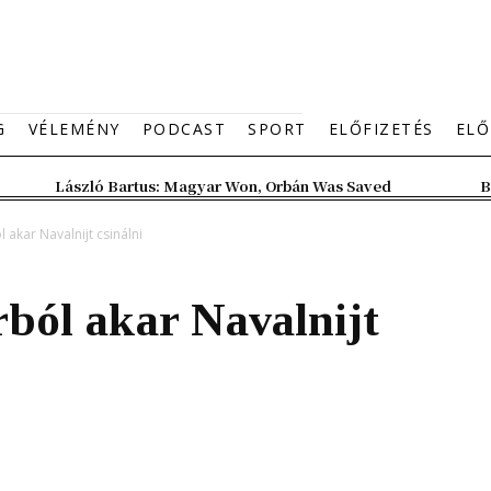
G
VÉLEMÉNY
PODCAST
SPORT
ELŐFIZETÉS
ELŐ
László Bartus: Magyar Won, Orbán Was Saved
B
akar Navalnijt csinálni
ból akar Navalnijt