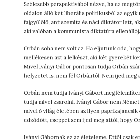
Szélesebb perspektívából nézve, ha ez megtört
oldalon álló két liberális politikusból az egyi
fajgyűlölő, antiszemita és náci diktátor lett, a
aki valóban a kommunista diktatúra ellenállója
Orbán soha nem volt az. Ha eljutunk oda, hog
mellékesen azt a lelkészt, aki két gyerekét ke
Mivel Iványi Gábor pontosan tudja Orbán szán
helyzetet is, nem fél Orbántól. Nem ijed meg a
Orbán nem tudja Iványi Gábort megfélemlíten
tudja mivel zsarolni. Iványi Gábor nem Németh
mivel ő világ életében az ilyen paprikajancsik
edződött, cseppet sem ijed meg attól, hogy O
Iványi Gábornak ez az életeleme. Ettől csak 