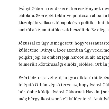
Iványi Gábor a rendszerét kereszténynek nev
cáfolata. Szerepét tekintve pontosan abban a 
kiszolgáló vallásos főpapok és a politikai hatal
amiről a képmutatók csak beszéltek. Ez elég, 
Jézussal ez úgy is megesett, hogy visszautasto
küldetése. Iványi Gábor azonban úgy védelmez
polgári jogi és emberi jogi harcos is, aki az ig
felmerült köztársasági elnöki jelölése, Orbán 
Ezért biztosra vehető, hogy a diktatúrát lépé
felépítő Orbán végső terve az, hogy Iványi Gáb
börtönbe küldje. Iványi Gábornak Navalnij sor
még bérgyilkost sem kell küldenie rá. Amit Ivá