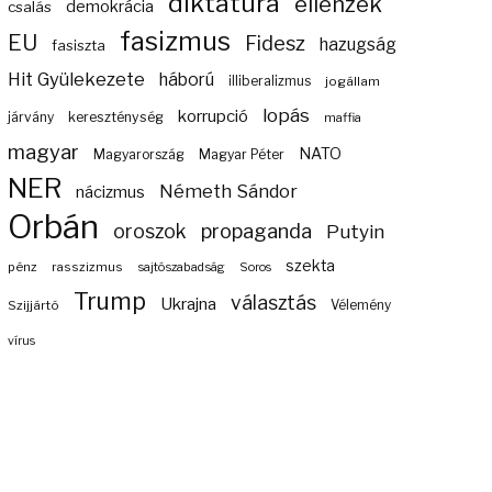
diktatúra
ellenzék
demokrácia
csalás
fasizmus
EU
Fidesz
hazugság
fasiszta
Hit Gyülekezete
háború
illiberalizmus
jogállam
lopás
korrupció
járvány
kereszténység
maffia
magyar
NATO
Magyarország
Magyar Péter
NER
Németh Sándor
nácizmus
Orbán
propaganda
oroszok
Putyin
szekta
pénz
rasszizmus
sajtószabadság
Soros
Trump
választás
Ukrajna
Szijjártó
Vélemény
vírus