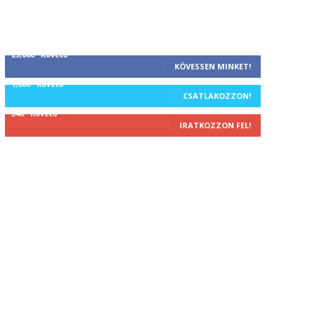
25,000
Követő
KÖVESSEN MINKET!
1,000
Követő
CSATLAKOZZON!
340
Követő
IRATKOZZON FEL!