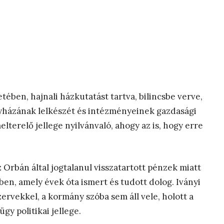
tében, hajnali házkutatást tartva, bilincsbe verve,
gyházának lelkészét és intézményeinek gazdasági
elterelő jellege nyilvánvaló, ahogy az is, hogy erre
 Orbán által jogtalanul visszatartott pénzek miatt
ben, amely évek óta ismert és tudott dolog. Iványi
ervekkel, a kormány szóba sem áll vele, holott a
gy politikai jellege.