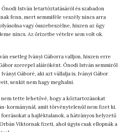
e Ónodi István letartóztatásáról és szabadon
llnak fenn, mert semmiféle veszély nincs arra
olyásolna vagy összebeszélne, hiszen az ügy
leme nincs. Az őrizetbe vételre sem volt ok.
án esetleg Iványi Gáborra valljon, hiszen erre
Gábor szerepel aláíróként. Ónodi István semmiről
ványi Gáboré, aki azt vállalja is. Iványi Gábor
yeit, senkit nem hagy meghalni.
k nem tette lehetővé, hogy a köztartozásokat
án-kormánynál, amit törvénytelenül nem fizet ki.
 forrásokat a hajléktalanok, a hátrányos helyzetű
Orbán Viktornak fizeti, ahol úgyis csak ellopnák a