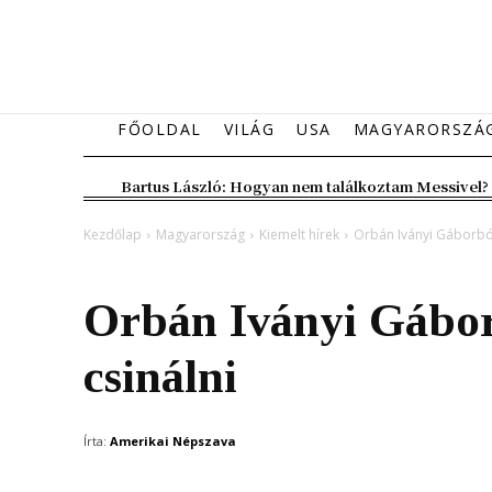
FŐOLDAL
VILÁG
USA
MAGYARORSZÁ
Bartus László: Hogyan nem találkoztam Messivel?
Kezdőlap
Magyarország
Kiemelt hírek
Orbán Iványi Gáborból 
Magyarország
Kiemelt hírek
Orbán Iványi Gábor
csinálni
Írta:
Amerikai Népszava