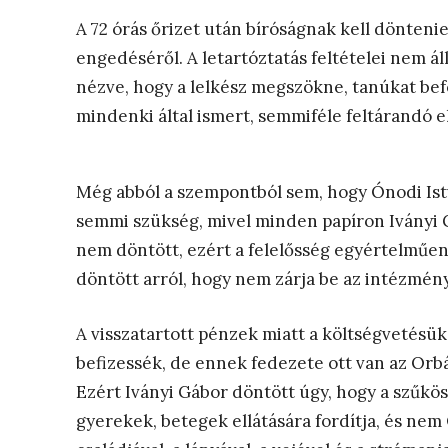
A 72 órás őrizet után bíróságnak kell dönteni
engedéséről. A letartóztatás feltételei nem á
nézve, hogy a lelkész megszökne, tanúkat bef
mindenki által ismert, semmiféle feltárandó e
Még abból a szempontból sem, hogy Ónodi Istv
semmi szükség, mivel minden papíron Iványi 
nem döntött, ezért a felelősség egyértelműen I
döntött arról, hogy nem zárja be az intézmén
A visszatartott pénzek miatt a költségvetésü
befizessék, de ennek fedezete ott van az Orb
Ezért Iványi Gábor döntött úgy, hogy a szűkös
gyerekek, betegek ellátására fordítja, és nem 