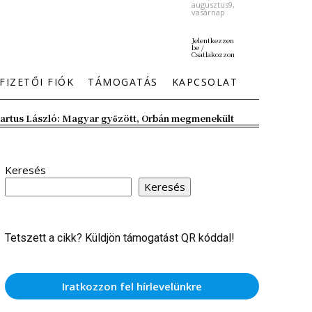
augusztus9,
vasárnap
Jelentkezzen
be /
Csatlakozzon
FIZETŐI FIÓK
TÁMOGATÁS
KAPCSOLAT
artus László: Magyar győzött, Orbán megmenekült
Keresés
Keresés
Tetszett a cikk? Küldjön támogatást QR kóddal!
Iratkozzon fel hírlevelünkre