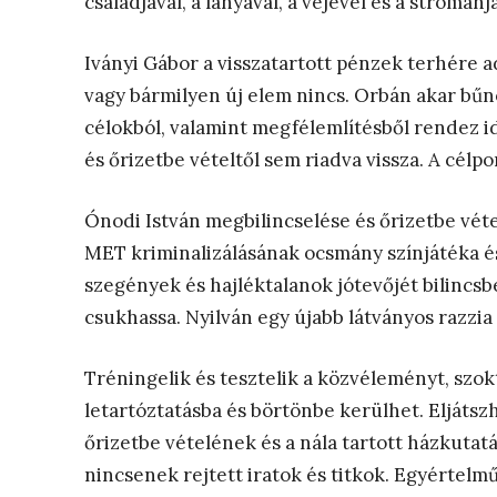
családjával, a lányával, a vejével és a strómanja
Iványi Gábor a visszatartott pénzek terhére 
vagy bármilyen új elem nincs. Orbán akar bűnöző
célokból, valamint megfélemlítésből rendez id
és őrizetbe vételtől sem riadva vissza. A célp
Ónodi István megbilincselése és őrizetbe véte
MET kriminalizálásának ocsmány színjátéka és
szegények és hajléktalanok jótevőjét bilincsb
csukhassa. Nyilván egy újabb látványos razzi
Tréningelik és tesztelik a közvéleményt, szok
letartóztatásba és börtönbe kerülhet. Eljátsz
őrizetbe vételének és a nála tartott házkuta
nincsenek rejtett iratok és titkok. Egyértelmű