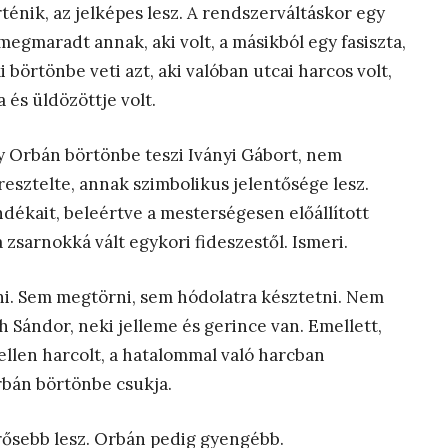
énik, az jelképes lesz. A rendszerváltáskor egy
k megmaradt annak, aki volt, a másikból egy fasiszta,
ki börtönbe veti azt, aki valóban utcai harcos volt,
 és üldözöttje volt.
y Orbán börtönbe teszi Iványi Gábort, nem
resztelte, annak szimbolikus jelentősége lesz.
dékait, beleértve a mesterségesen előállított
 zsarnokká vált egykori fideszestől. Ismeri.
i. Sem megtörni, sem hódolatra késztetni. Nem
 Sándor, neki jelleme és gerince van. Emellett,
 ellen harcolt, a hatalommal való harcban
rbán börtönbe csukja.
erősebb lesz. Orbán pedig gyengébb.