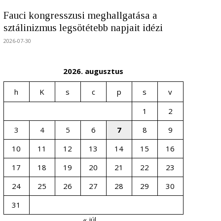
Fauci kongresszusi meghallgatása a
sztálinizmus legsötétebb napjait idézi
2026-07-30
2026. augusztus
h
K
s
c
p
s
v
1
2
3
4
5
6
7
8
9
10
11
12
13
14
15
16
17
18
19
20
21
22
23
24
25
26
27
28
29
30
31
« júl