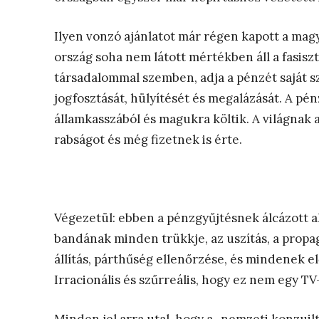
Ilyen vonzó ajánlatot már régen kapott a magy
ország soha nem látott mértékben áll a fasisz
társadalommal szemben, adja a pénzét saját s
jogfosztását, hülyítését és megalázását. A pé
államkasszából és magukra költik. A világnak a
rabságot és még fizetnek is érte.
Végezetül: ebben a pénzgyűjtésnek álcázott 
bandának minden trükkje, az uszítás, a propag
állítás, párthűség ellenőrzése, és mindenek el
Irracionális és szűrreális, hogy ez nem egy T