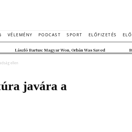
G
VÉLEMÉNY
PODCAST
SPORT
ELŐFIZETÉS
ELŐ
László Bartus: Magyar Won, Orbán Was Saved
B
adság ellen
túra javára a