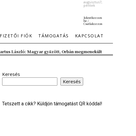
augusztus7,
péntek
Jelentkezzen
be /
Csatlakozzon
FIZETŐI FIÓK
TÁMOGATÁS
KAPCSOLAT
artus László: Magyar győzött, Orbán megmenekült
Keresés
Keresés
Tetszett a cikk? Küldjön támogatást QR kóddal!