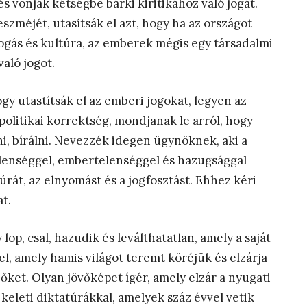
s vonják kétségbe bárki kiritikához való jogát.
szméjét, utasítsák el azt, hogy ha az országot
lfogás és kultúra, az emberek mégis egy társadalmi
aló jogot.
gy utastítsák el az emberi jogokat, legyen az
politikai korrektség, mondjanak le arról, hogy
i, bírálni. Nevezzék idegen ügynöknek, aki a
vtelenséggel, embertelenséggel és hazugsággal
rát, az elnyomást és a jogfosztást. Ehhez kéri
t.
op, csal, hazudik és leválthatatlan, amely a saját
l, amely hamis világot teremt köréjük és elzárja
őket. Olyan jövőképet ígér, amely elzár a nyugati
keleti diktatúrákkal, amelyek száz évvel vetik