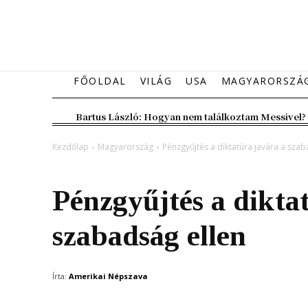
FŐOLDAL
VILÁG
USA
MAGYARORSZÁ
Bartus László: Hogyan nem találkoztam Messivel?
Kezdőlap
Magyarország
Pénzgyűjtés a diktatúra javára a szab
Magyarország
Pénzgyűjtés a dikta
szabadság ellen
Írta:
Amerikai Népszava