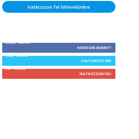
Iratkozzon fel hírlevelünkre
25,000
Követő
KÖVESSEN MINKET!
1,000
Követő
CSATLAKOZZON!
340
Követő
IRATKOZZON FEL!