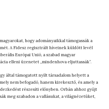
a magyarokat, hogy adományaikkal támogassák a
ét. A Fidesz regisztrált híveinek küldött levél
liberális Európai Unió, a szabad magyar
ácia elleni üzenetet „mindenhova eljuttassák”.
gy által támogatott nyílt társadalom helyett a
amely nem befogadó, hanem kirekesztő, és amely a
ndezkedést részesíti előnyben. Orbán ahhoz gyűjt
ák meg szabadon a vallásukat, a világnézetüket,