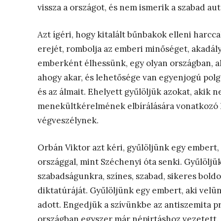
vissza a országot, és nem ismerik a szabad a
Azt ígéri, hogy kitalált bűnbakok elleni harcc
erejét, rombolja az emberi minőséget, akadál
emberként élhessünk, egy olyan országban, a
ahogy akar, és lehetősége van egyenjogú polg
és az álmait. Ehelyett gyűlöljük azokat, akik 
menekültkérelmének elbírálására vonatkozó k
végveszélynek.
Orbán Viktor azt kéri, gyűlöljünk egy embert, a
országgal, mint Széchenyi óta senki. Gyűlöljü
szabadságunkra, színes, szabad, sikeres bold
diktatúráját. Gyűlöljünk egy embert, aki velün
adott. Engedjük a szívünkbe az antiszemita p
országban egyszer már népirtáshoz vezetett. A