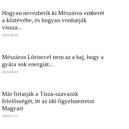
Hogyan nevezhetik ki Mészáros emberét
a köztévébe, és hogyan vonhatják
vissza...
2026-08-04
Mészáros Lőrinccel nem az a baj, hogy a
gyára sok energiát...
2026-08-03
Már firtatják a Tisza-szavazók
felelősségét, itt az idő figyelmeztetni
Magyart
2026-07-31