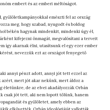
utonóm embert és az emberi méltóságot.
al, gyűlöletkampányokkal emészti fel az ország
yozza meg, hogy szabad, nyugodt és boldog
hol békén hagynak mindenkit, mindenki úgy él,
árként kifejezni önmagát, megvalósítani a terveit
nem így akarnak élni, utasítsunk el egy ezer ember
érést, nevezzük ezt az országot fenyegető
ki annyi pénzt adott, annyi jót tett ezzel az
k azért, mert jót akar nekünk, mert áldoz a
og életünkre, de az elvei akadályozzák Orbán
k csak jót tett, aki nem lopott tőlünk, hanem
ropagandát és gyűlöletet, amely ebben az
kik elkövették, Orbán ideológiáját vallották.