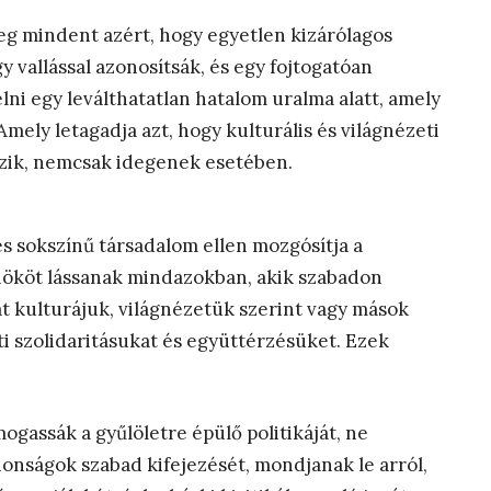
eg mindent azért, hogy egyetlen kizárólagos
y vallással azonosítsák, és egy fojtogatóan
lni egy leválthatatlan hatalom uralma alatt, amely
Amely letagadja azt, hogy kulturális és világnézeti
tezik, nemcsak idegenek esetében.
és sokszínű társadalom ellen mozgósítja a
ynököt lássanak mindazokban, akik szabadon
t kulturájuk, világnézetük szerint vagy mások
i szolidaritásukat és együttérzésüket. Ezek
ogassák a gyűlöletre épülő politikáját, ne
donságok szabad kifejezését, mondjanak le arról,