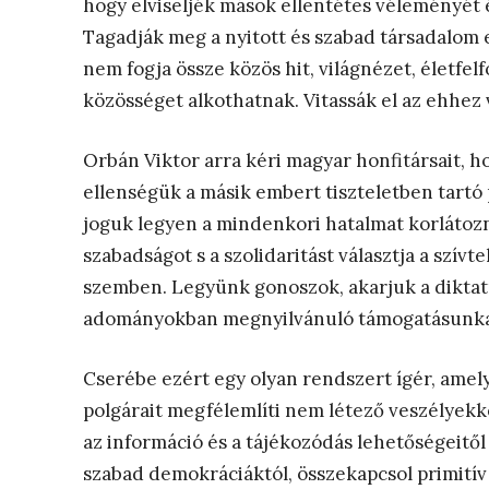
hogy elviseljék mások ellentétes véleményét é
Tagadják meg a nyitott és szabad társadalom e
nem fogja össze közös hit, világnézet, életfe
közösséget alkothatnak. Vitassák el az ehhez v
Orbán Viktor arra kéri magyar honfitársait, ho
ellenségük a másik embert tiszteletben tartó 
joguk legyen a mindenkori hatalmat korlátozn
szabadságot s a szolidaritást választja a szí
szemben. Legyünk gonoszok, akarjuk a diktatú
adományokban megnyilvánuló támogatásunka
Cserébe ezért egy olyan rendszert ígér, amely l
polgárait megfélemlíti nem létező veszélyekke
az információ és a tájékozódás lehetőségeitől 
szabad demokráciáktól, összekapcsol primitív 