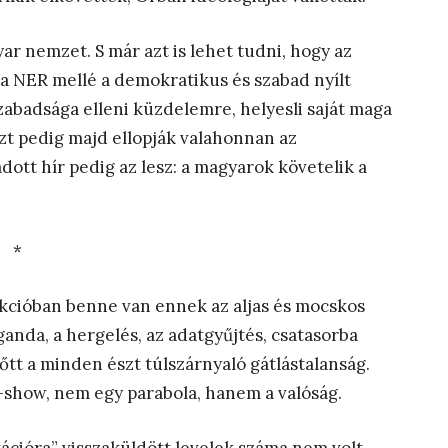
ar nemzet. S már azt is lehet tudni, hogy az
ta NER mellé a demokratikus és szabad nyílt
zabadsága elleni küzdelemre, helyesli saját maga
nzt pedig majd ellopják valahonnan az
dott hír pedig az lesz: a magyarok követelik a
*
akcióban benne van ennek az aljas és mocskos
anda, a hergelés, az adatgyűjtés, csatasorba
őtt a minden észt túlszárnyaló gátlástalanság.
V-show, nem egy parabola, hanem a valóság.