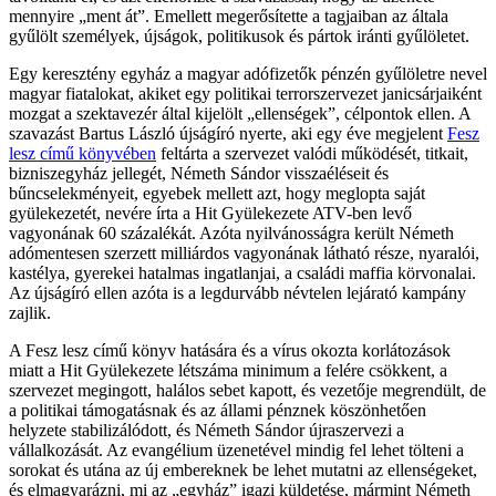
mennyire „ment át”. Emellett megerősítette a tagjaiban az általa
gyűlölt személyek, újságok, politikusok és pártok iránti gyűlöletet.
Egy keresztény egyház a magyar adófizetők pénzén gyűlöletre nevel
magyar fiatalokat, akiket egy politikai terrorszervezet janicsárjaiként
mozgat a szektavezér által kijelölt „ellenségek”, célpontok ellen. A
szavazást Bartus László újságíró nyerte, aki egy éve megjelent
Fesz
lesz című könyvében
feltárta a szervezet valódi működését, titkait,
bizniszegyház jellegét, Németh Sándor visszaéléseit és
bűncselekményeit, egyebek mellett azt, hogy meglopta saját
gyülekezetét, nevére írta a Hit Gyülekezete ATV-ben levő
vagyonának 60 százalékát. Azóta nyilvánosságra került Németh
adómentesen szerzett milliárdos vagyonának látható része, nyaralói,
kastélya, gyerekei hatalmas ingatlanjai, a családi maffia körvonalai.
Az újságíró ellen azóta is a legdurvább névtelen lejárató kampány
zajlik.
A Fesz lesz című könyv hatására és a vírus okozta korlátozások
miatt a Hit Gyülekezete létszáma minimum a felére csökkent, a
szervezet megingott, halálos sebet kapott, és vezetője megrendült, de
a politikai támogatásnak és az állami pénznek köszönhetően
helyzete stabilizálódott, és Németh Sándor újraszervezi a
vállalkozását. Az evangélium üzenetével mindig fel lehet tölteni a
sorokat és utána az új embereknek be lehet mutatni az ellenségeket,
és elmagyarázni, mi az „egyház” igazi küldetése, mármint Németh