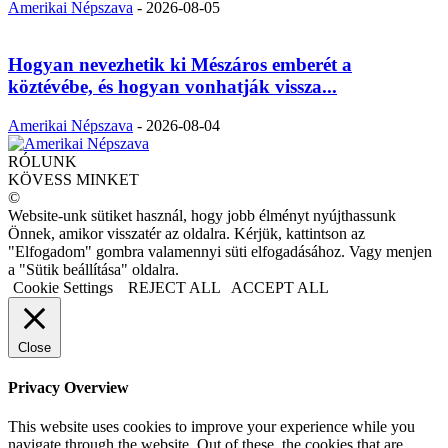
Amerikai Népszava
-
2026-08-05
Hogyan nevezhetik ki Mészáros emberét a
köztévébe, és hogyan vonhatják vissza...
Amerikai Népszava
-
2026-08-04
RÓLUNK
KÖVESS MINKET
©
Website-unk sütiket használ, hogy jobb élményt nyújthassunk
Önnek, amikor visszatér az oldalra. Kérjük, kattintson az
"Elfogadom" gombra valamennyi süti elfogadásához. Vagy menjen
a "Sütik beállítása" oldalra.
Cookie Settings
REJECT ALL
ACCEPT ALL
Close
Privacy Overview
This website uses cookies to improve your experience while you
navigate through the website. Out of these, the cookies that are