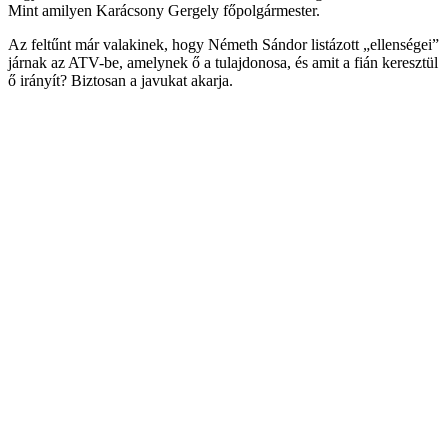
Mint amilyen Karácsony Gergely főpolgármester.
Az feltűnt már valakinek, hogy Németh Sándor listázott „ellenségei”
járnak az ATV-be, amelynek ő a tulajdonosa, és amit a fián keresztül
ő irányít? Biztosan a javukat akarja.