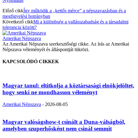
Nyomtatás
Előző cikk
Így működik a „kettős mérce” a népszavazásban és a
megfigyelési botrányban
Következő cikk
Mi a különbség a vallásszabadság és a társadalmi
tolerancia között?
Amerikai Népszava
Az Amerikai Népszava szerkesztőségi cikke. Az írás az Amerikai
Népszava véleményét és álláspontját tükrözi.
KAPCSOLÓDÓ CIKKEK
Magyar tanul: eltitkolja a köztársasági elnökjelöltet,
hogy senki ne mondhasson véleményt
Amerikai Népszava
-
2026-08-05
Magyar valóságshow-t csinált a Duna-válságból,
amelyben szuperhősként nem csinál semmit