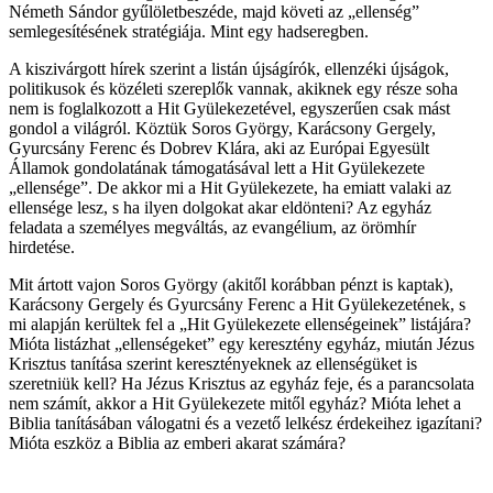
Németh Sándor gyűlöletbeszéde, majd követi az „ellenség”
semlegesítésének stratégiája. Mint egy hadseregben.
A kiszivárgott hírek szerint a listán újságírók, ellenzéki újságok,
politikusok és közéleti szereplők vannak, akiknek egy része soha
nem is foglalkozott a Hit Gyülekezetével, egyszerűen csak mást
gondol a világról. Köztük Soros György, Karácsony Gergely,
Gyurcsány Ferenc és Dobrev Klára, aki az Európai Egyesült
Államok gondolatának támogatásával lett a Hit Gyülekezete
„ellensége”. De akkor mi a Hit Gyülekezete, ha emiatt valaki az
ellensége lesz, s ha ilyen dolgokat akar eldönteni? Az egyház
feladata a személyes megváltás, az evangélium, az örömhír
hirdetése.
Mit ártott vajon Soros György (akitől korábban pénzt is kaptak),
Karácsony Gergely és Gyurcsány Ferenc a Hit Gyülekezetének, s
mi alapján kerültek fel a „Hit Gyülekezete ellenségeinek” listájára?
Mióta listázhat „ellenségeket” egy keresztény egyház, miután Jézus
Krisztus tanítása szerint keresztényeknek az ellenségüket is
szeretniük kell? Ha Jézus Krisztus az egyház feje, és a parancsolata
nem számít, akkor a Hit Gyülekezete mitől egyház? Mióta lehet a
Biblia tanításában válogatni és a vezető lelkész érdekeihez igazítani?
Mióta eszköz a Biblia az emberi akarat számára?