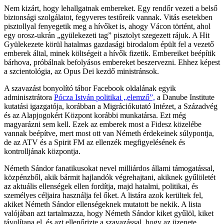
Nem kizárt, hogy lehallgatnak embereket. Egy rendőr vezeti a belső
biztonsági szolgálatot, fegyveres testőreik vannak. Vitás esetekben
pisztollyal fenyegetik meg a hívőket is, ahogy Vácon történt, ahol
egy orosz-ukrán „gyülekezeti tag” pisztolyt szegezett rájuk. A Hit
Gyülekezete körül hatalmas gazdasági birodalom épült fel a vezető
emberek által, minek költségeit a hívők fizetik. Embereiket beépítik
bárhova, próbálnak befolyásos embereket beszervezni. Ehhez képest
a szcientológia, az Opus Dei kezdő ministránsok.
A szavazást bonyolító tábor Facebook oldalának egyik
adminisztrátora
Pócza István politikai „elemző”,
a Danube Institute
kutatási igazgatója, korábban a Migrációkutató Intézet, a Századvég
és az Alapjogokért Központ korábbi munkatársa. Ezt még
magyarázni sem kell. Ezek az emberek most a Fidesz közelébe
vannak beépítve, mert most ott van Németh érdekeinek súlypontja,
de az ATV és a Spirit FM az ellenzék megfigyelésének és
kontrolljának központja.
Németh Sándor fanatikusokat nevel milliárdos állami támogatással,
közpénzből, akik bármit hajlandók végrehajtani, akiknek gyűlöletét
az aktuális ellenségek ellen fordítja, majd hatalmi, politikai, és
személyes céljaira használja fel őket. A listára azok kerültek fel,
akiket Németh Sándor ellenségeknek mutatott be nekik. A lista
valójában azt tartalmazza, hogy Németh Sándor kiket gyűlöl, kiket
távolítana el, és azt ellenőrizte a szavazással, hogy az üzenete