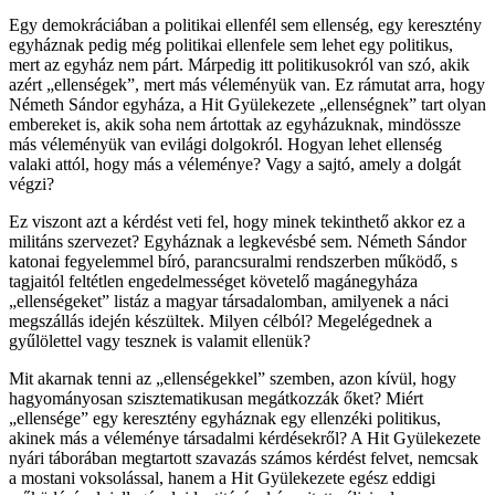
Egy demokráciában a politikai ellenfél sem ellenség, egy keresztény
egyháznak pedig még politikai ellenfele sem lehet egy politikus,
mert az egyház nem párt. Márpedig itt politikusokról van szó, akik
azért „ellenségek”, mert más véleményük van. Ez rámutat arra, hogy
Németh Sándor egyháza, a Hit Gyülekezete „ellenségnek” tart olyan
embereket is, akik soha nem ártottak az egyházuknak, mindössze
más véleményük van evilági dolgokról. Hogyan lehet ellenség
valaki attól, hogy más a véleménye? Vagy a sajtó, amely a dolgát
végzi?
Ez viszont azt a kérdést veti fel, hogy minek tekinthető akkor ez a
militáns szervezet? Egyháznak a legkevésbé sem. Németh Sándor
katonai fegyelemmel bíró, parancsuralmi rendszerben működő, s
tagjaitól feltétlen engedelmességet követelő magánegyháza
„ellenségeket” listáz a magyar társadalomban, amilyenek a náci
megszállás idején készültek. Milyen célból? Megelégednek a
gyűlölettel vagy tesznek is valamit ellenük?
Mit akarnak tenni az „ellenségekkel” szemben, azon kívül, hogy
hagyományosan szisztematikusan megátkozzák őket? Miért
„ellensége” egy keresztény egyháznak egy ellenzéki politikus,
akinek más a véleménye társadalmi kérdésekről? A Hit Gyülekezete
nyári táborában megtartott szavazás számos kérdést felvet, nemcsak
a mostani voksolással, hanem a Hit Gyülekezete egész eddigi