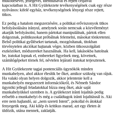
működésével, jellegével, identitásával és rejtett céljaival
kapcsolatban is. A Hit Gyülekezete tevékenységének csak egy része
nyilvános: kifelé egyház, tevékenységének lényegi része rejtett,
titkos.
Ez pedig a hatalom megszerzésére, a politikai erőviszonyok titkos
befolyásolására irányul, amelynek során nemcsak a közvéleményt
akarják befolyásolni, hanem pártokat manipulálnak, pártok ellen
dolgoznak, politikusokat próbálnak felemelni, másokat tönkretenni.
Belső politikai gyűléseket tartanak, mozgósítanak, titokban
törvénytelen akciókat hajtanak végre, közben titkosszolgálati
eszközöket, módszereket használnak. Ha kell, lakásokba hatolnak
be, iratokat lopnak el, embereket figyelnek meg, követnek,
számítógépeket törnek fel, névtelen lejárató iratokat terjesztenek.
A Hit Gyülekezete tagjai pontenciális ügynökök minden
munkahelyen, ahol akkor élesítik be őket, amikor szükség van rájuk.
Ha valaki olyan helyen dolgozik, akkor jelentenie kell a
munkahelyén megszerzett információkról, és Németh Sándor
ügynöki jellegű feladatokkal bízza meg őket, akár saját
munkahelyükkel szemben is. A gyülekezet iránti lojalitás pedig
erősebb a munkahelyi és még a családtagok iránti lojalitásnál is. Aki
erre nem hajlandó, az „nem szereti Istent”, pokollal és átokkal
fenyegetik meg. Aki kilép és kritikus marad, azt egy életen át
üldözik, utána mennek, zaklatják.