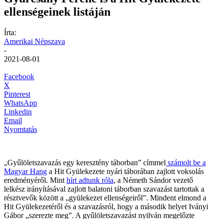
ellenségeinek listáján
Írta:
Amerikai Népszava
-
2021-08-01
Facebook
X
Pinterest
WhatsApp
Linkedin
Email
Nyomtatás
„Gyűlöletszavazás egy keresztény táborban” címmel
számolt be a
Magyar Hang
a Hit Gyülekezete nyári táborában zajlott voksolás
eredményéről. Mint
hírt adtunk róla
, a Németh Sándor vezető
lelkész irányításával zajlott balatoni táborban szavazást tartottak a
résztvevők között a „gyülekezet ellenségeiről”. Mindent elmond a
Hit Gyülekezetéről és a szavazásról, hogy a második helyet Iványi
Gábor „szerezte meg”. A gyűlöletszavazást nyilván megelőzte