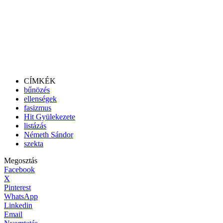
CÍMKÉK
bűnözés
ellenségek
fasizmus
Hit Gyülekezete
listázás
Németh Sándor
szekta
Megosztás
Facebook
X
Pinterest
WhatsApp
Linkedin
Email