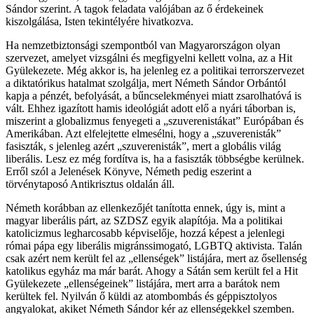
Sándor szerint. A tagok feladata valójában az ő érdekeinek
kiszolgálása, Isten tekintélyére hivatkozva.
Ha nemzetbiztonsági szempontból van Magyarországon olyan
szervezet, amelyet vizsgálni és megfigyelni kellett volna, az a Hit
Gyülekezete. Még akkor is, ha jelenleg ez a politikai terrorszervezet
a diktatórikus hatalmat szolgálja, mert Németh Sándor Orbántól
kapja a pénzét, befolyását, a bűncselekményei miatt zsarolhatóvá is
vált. Ehhez igazított hamis ideológiát adott elő a nyári táborban is,
miszerint a globalizmus fenyegeti a „szuverenistákat” Európában és
Amerikában. Azt elfelejtette elmesélni, hogy a „szuverenisták”
fasiszták, s jelenleg azért „szuverenisták”, mert a globális világ
liberális. Lesz ez még fordítva is, ha a fasiszták többségbe kerülnek.
Erről szól a Jelenések Könyve, Németh pedig eszerint a
törvénytaposó Antikrisztus oldalán áll.
Németh korábban az ellenkezőjét tanította ennek, úgy is, mint a
magyar liberális párt, az SZDSZ egyik alapítója. Ma a politikai
katolicizmus legharcosabb képviselője, hozzá képest a jelenlegi
római pápa egy liberális migránssimogató, LGBTQ aktivista. Talán
csak azért nem került fel az „ellenségek” listájára, mert az ősellenség
katolikus egyház ma már barát. Ahogy a Sátán sem került fel a Hit
Gyülekezete „ellenségeinek” listájára, mert arra a barátok nem
kerültek fel. Nyilván ő küldi az atombombás és géppisztolyos
angyalokat, akiket Németh Sándor kér az ellenségekkel szemben.