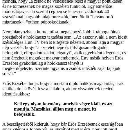
mondja, hogy „a zsidók ne vehessenek részt a magyar politikában,
és ne tölthessenek be magas közéleti funkciót. Egy ismerőse
módosítójavaslata szerint cégben se lehessen zsidóknak 40
százaléknál nagyobb tulajdonrészük, mert ők itt “bevándorló
migránsok”, “otthon púposkodjanak”.
Nem hiányozhat a kuruc.info-t megalapozó Jobbik támogatóinak
posztjaiból a holokauszt tagadása sem: „Az asszony, aki a nem kicsit
szélsőséges Hun TV-ben is kifejtette nézeteit, abban látja a magyar
nép vesztét, hogy “a szeretet népe és túlságosan elfogadó,
befogadott, elfogadott zsidót, cigányt“, akik egyébként idegenek, és
nem érezhetik magukat magyar embernek. Egy másik helyen Erős
Erzsébet gyakorlatilag a holokauszt tényét is
megkérdőjelezte. Szerinte ugyanis a zsidók intézték saját fajtájuk
sorsát.”
Erős Erzsébet tudja, hogy a mostani diplomatikus magatartás, csak
taktika, de ha övék lesz a hatalom, akkor visszatérnek eredeti
identitásukhoz:
Kell egy olyan kormány, amelyik végre kiáll, és azt
mondja, Mazsihisz, álljon meg a menet, itt
befejeztük.
A beszélgetésből kiderült, hogy bár Erős Erzsébetnek esze ágában
sincs kilépni a Jobbikból, és igazából meg is érti, hogy ott most