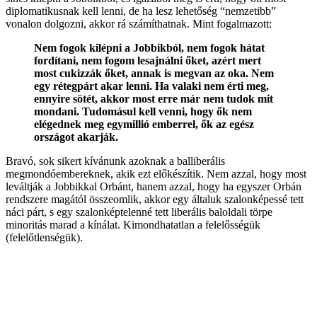
diplomatikusnak kell lenni, de ha lesz lehetőség “nemzetibb”
vonalon dolgozni, akkor rá számíthatnak. Mint fogalmazott:
Nem fogok kilépni a Jobbikból, nem fogok hátat
fordítani, nem fogom lesajnálni őket, azért mert
most cukizzák őket, annak is megvan az oka. Nem
egy rétegpárt akar lenni. Ha valaki nem érti meg,
ennyire sötét, akkor most erre már nem tudok mit
mondani. Tudomásul kell venni, hogy ők nem
elégednek meg egymillió emberrel, ők az egész
országot akarják.
Bravó, sok sikert kívánunk azoknak a balliberális
megmondóembereknek, akik ezt előkészítik. Nem azzal, hogy most
leváltják a Jobbikkal Orbánt, hanem azzal, hogy ha egyszer Orbán
rendszere magától összeomlik, akkor egy általuk szalonképessé tett
náci párt, s egy szalonképtelenné tett liberális baloldali törpe
minoritás marad a kínálat. Kimondhatatlan a felelősségük
(felelőtlenségük).