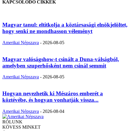
KAPCSOLÓDÓ CIKKEK
Magyar tanul: eltitkolja a köztársasági elnökjelöltet,
hogy senki ne mondhasson véleményt
Amerikai Népszava
-
2026-08-05
Magyar valóságshow-t csinált a Duna-válságból,
amelyben szuperhősként nem csinál semmit
Amerikai Népszava
-
2026-08-05
Hogyan nevezhetik ki Mészáros emberét a
köztévébe, és hogyan vonhatják vissza...
Amerikai Népszava
-
2026-08-04
RÓLUNK
KÖVESS MINKET