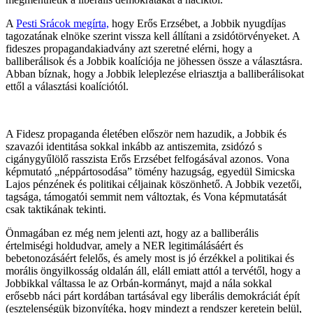
A
Pesti Srácok megírta,
hogy Erős Erzsébet, a Jobbik nyugdíjas
tagozatának elnöke szerint vissza kell állítani a zsidótörvényeket. A
fideszes propagandakiadvány azt szeretné elérni, hogy a
balliberálisok és a Jobbik koalíciója ne jöhessen össze a választásra.
Abban bíznak, hogy a Jobbik leleplezése elriasztja a balliberálisokat
ettől a választási koalíciótól.
A Fidesz propaganda életében először nem hazudik, a Jobbik és
szavazói identitása sokkal inkább az antiszemita, zsidózó s
cigánygyűlölő rasszista Erős Erzsébet felfogásával azonos. Vona
képmutató „néppártosodása” tömény hazugság, egyedül Simicska
Lajos pénzének és politikai céljainak köszönhető. A Jobbik vezetői,
tagsága, támogatói semmit nem változtak, és Vona képmutatását
csak taktikának tekinti.
Önmagában ez még nem jelenti azt, hogy az a balliberális
értelmiségi holdudvar, amely a NER legitimálásáért és
bebetonozásáért felelős, és amely most is jó érzékkel a politikai és
morális öngyilkosság oldalán áll, eláll emiatt attól a tervétől, hogy a
Jobbikkal váltassa le az Orbán-kormányt, majd a nála sokkal
erősebb náci párt kordában tartásával egy liberális demokráciát épít
(esztelenségük bizonyítéka, hogy mindezt a rendszer keretein belül,