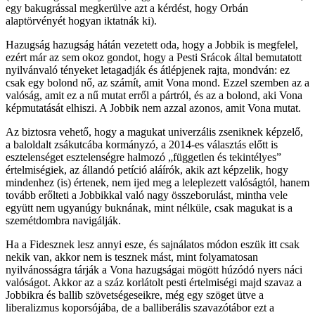
egy bakugrással megkerülve azt a kérdést, hogy Orbán
alaptörvényét hogyan iktatnák ki).
Hazugság hazugság hátán vezetett oda, hogy a Jobbik is megfelel,
ezért már az sem okoz gondot, hogy a Pesti Srácok által bemutatott
nyilvánvaló tényeket letagadják és átlépjenek rajta, mondván: ez
csak egy bolond nő, az számít, amit Vona mond. Ezzel szemben az a
valóság, amit ez a nű mutat erről a pártról, és az a bolond, aki Vona
képmutatását elhiszi. A Jobbik nem azzal azonos, amit Vona mutat.
Az biztosra vehető, hogy a magukat univerzális zseniknek képzelő,
a baloldalt zsákutcába kormányzó, a 2014-es választás előtt is
esztelenséget esztelenségre halmozó „független és tekintélyes”
értelmiségiek, az állandó petíció aláírók, akik azt képzelik, hogy
mindenhez (is) értenek, nem ijed meg a leleplezett valóságtól, hanem
tovább erőlteti a Jobbikkal való nagy összeborulást, mintha vele
együtt nem ugyanúgy buknának, mint nélküle, csak magukat is a
szemétdombra navigálják.
Ha a Fidesznek lesz annyi esze, és sajnálatos módon eszük itt csak
nekik van, akkor nem is tesznek mást, mint folyamatosan
nyilvánosságra tárják a Vona hazugságai mögött húzódó nyers náci
valóságot. Akkor az a száz korlátolt pesti értelmiségi majd szavaz a
Jobbikra és ballib szövetségeseikre, még egy szöget ütve a
liberalizmus koporsójába, de a balliberális szavazótábor ezt a