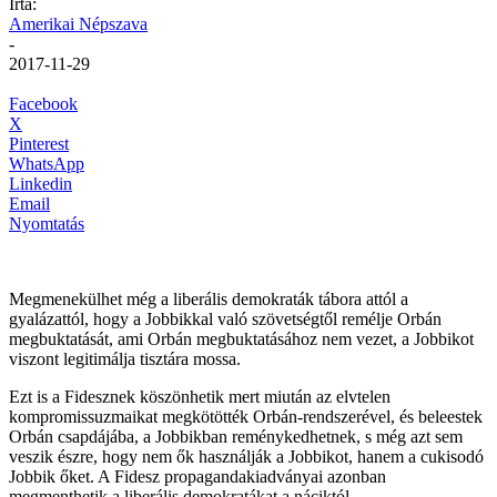
Írta:
Amerikai Népszava
-
2017-11-29
Facebook
X
Pinterest
WhatsApp
Linkedin
Email
Nyomtatás
Megmenekülhet még a liberális demokraták tábora attól a
gyalázattól, hogy a Jobbikkal való szövetségtől remélje Orbán
megbuktatását, ami Orbán megbuktatásához nem vezet, a Jobbikot
viszont legitimálja tisztára mossa.
Ezt is a Fidesznek köszönhetik mert miután az elvtelen
kompromissuzmaikat megkötötték Orbán-rendszerével, és beleestek
Orbán csapdájába, a Jobbikban reménykedhetnek, s még azt sem
veszik észre, hogy nem ők használják a Jobbikot, hanem a cukisodó
Jobbik őket. A Fidesz propagandakiadványai azonban
megmenthetik a liberális demokratákat a náciktól.