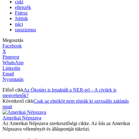
cuki
ellenzék
Fidesz
Jobbik
náci
rasszizmus
Megosztás
Facebook
X
Pinterest
WhatsApp
Linkedin
Email
Nyomtatás
Előző cikk
Az Ökotárs is lepaktált a NER-rel – A civilek is
megvehetők?
Következő cikk
Csak az elnököt nem rúgják ki szexuális zaklatás
miatt
Amerikai Népszava
Az Amerikai Népszava szerkesztőségi cikke. Az írás az Amerikai
Népszava véleményét és álláspontját tükrözi.