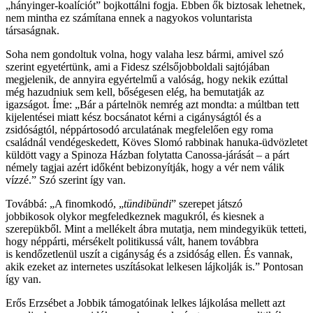
„hányinger-koalíciót” bojkottálni fogja. Ebben ők biztosak lehetnek,
nem mintha ez számítana ennek a nagyokos voluntarista
társaságnak.
Soha nem gondoltuk volna, hogy valaha lesz bármi, amivel szó
szerint egyetértünk, ami a Fidesz szélsőjobboldali sajtójában
megjelenik, de annyira egyértelmű a valóság, hogy nekik ezúttal
még hazudniuk sem kell, bőségesen elég, ha bemutatják az
igazságot. Íme: „Bár a pártelnök nemrég azt mondta: a múltban tett
kijelentései miatt kész bocsánatot kérni a cigányságtól és a
zsidóságtól, néppártosodó arculatának megfelelően egy roma
családnál vendégeskedett, Köves Slomó rabbinak hanuka-üdvözletet
küldött vagy a Spinoza Házban folytatta Canossa-járását – a párt
némely tagjai azért időként bebizonyítják, hogy a vér nem válik
vízzé.” Szó szerint így van.
Továbbá: „A finomkodó, „
tündibündi
” szerepet játszó
jobbikosok olykor megfeledkeznek magukról, és kiesnek a
szerepükből. Mint a mellékelt ábra mutatja, nem mindegyikük tetteti,
hogy néppárti, mérsékelt politikussá vált, hanem továbbra
is kendőzetlenül uszít a cigányság és a zsidóság ellen. És vannak,
akik ezeket az internetes uszításokat lelkesen lájkolják is.” Pontosan
így van.
Erős Erzsébet a Jobbik támogatóinak lelkes lájkolása mellett azt