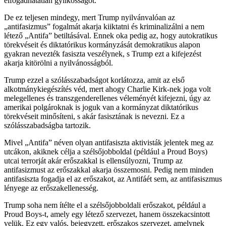
elfogadhatatlan gyilkosságot.
De ez teljesen mindegy, mert Trump nyilvánvalóan az
„antifasizmus” fogalmát akarja kiiktatni és kriminalizálni a nem
létező „Antifa” betiltásával. Ennek oka pedig az, hogy autokratikus
törekvéseit és diktatórikus kormányzását demokratikus alapon
gyakran nevezték fasiszta veszélynek, s Trump ezt a kifejezést
akarja kitörölni a nyilvánosságból.
Trump ezzel a szólásszabadságot korlátozza, amit az első
alkotmánykiegészítés véd, mert ahogy Charlie Kirk-nek joga volt
melegellenes és transzgenderellenes véleményét kifejezni, úgy az
amerikai polgároknak is joguk van a kormányzat diktatórikus
törekvéseit minősíteni, s akár fasisztának is nevezni. Ez a
szólásszabadságba tartozik.
Mivel „Antifa” néven olyan antifasiszta aktivisták jelentek meg az
utcákon, akiknek célja a szélsőjobboldal (például a Proud Boys)
utcai terrorját akár erőszakkal is ellensúlyozni, Trump az
antifasizmust az erőszakkal akarja összemosni. Pedig nem minden
antifasiszta fogadja el az erőszakot, az Antifáét sem, az antifasiszmus
lényege az erőszakellenesség.
Trump soha nem ítélte el a szélsőjobboldali erőszakot, például a
Proud Boys-t, amely egy létező szervezet, hanem összekacsintott
velük. Ez egy valós, bejegyzett, erőszakos szervezet, amelynek