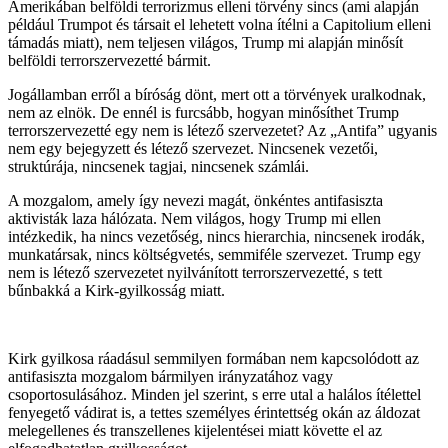
Amerikában belföldi terrorizmus elleni törvény sincs (ami alapján
például Trumpot és társait el lehetett volna ítélni a Capitolium elleni
támadás miatt), nem teljesen világos, Trump mi alapján minősít
belföldi terrorszervezetté bármit.
Jogállamban erről a bíróság dönt, mert ott a törvények uralkodnak,
nem az elnök. De ennél is furcsább, hogyan minősíthet Trump
terrorszervezetté egy nem is létező szervezetet? Az „Antifa” ugyanis
nem egy bejegyzett és létező szervezet. Nincsenek vezetői,
struktúrája, nincsenek tagjai, nincsenek számlái.
A mozgalom, amely így nevezi magát, önkéntes antifasiszta
aktivisták laza hálózata. Nem világos, hogy Trump mi ellen
intézkedik, ha nincs vezetőség, nincs hierarchia, nincsenek irodák,
munkatársak, nincs költségvetés, semmiféle szervezet. Trump egy
nem is létező szervezetet nyilvánított terrorszervezetté, s tett
bűnbakká a Kirk-gyilkosság miatt.
Kirk gyilkosa ráadásul semmilyen formában nem kapcsolódott az
antifasiszta mozgalom bármilyen irányzatához vagy
csoportosulásához. Minden jel szerint, s erre utal a halálos ítélettel
fenyegető vádirat is, a tettes személyes érintettség okán az áldozat
melegellenes és transzellenes kijelentései miatt követte el az