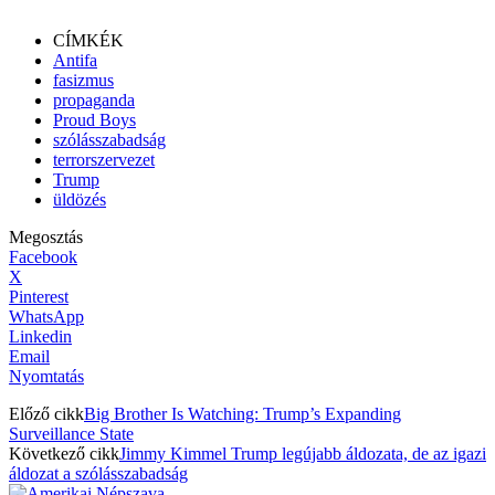
CÍMKÉK
Antifa
fasizmus
propaganda
Proud Boys
szólásszabadság
terrorszervezet
Trump
üldözés
Megosztás
Facebook
X
Pinterest
WhatsApp
Linkedin
Email
Nyomtatás
Előző cikk
Big Brother Is Watching: Trump’s Expanding
Surveillance State
Következő cikk
Jimmy Kimmel Trump legújabb áldozata, de az igazi
áldozat a szólásszabadság