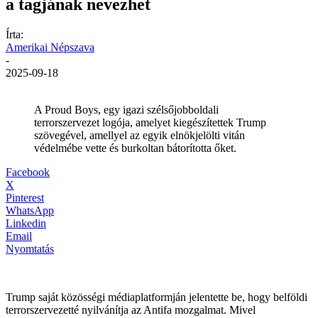
a tagjának nevezhet
Írta:
Amerikai Népszava
-
2025-09-18
A Proud Boys, egy igazi szélsőjobboldali
terrorszervezet logója, amelyet kiegészítettek Trump
szövegével, amellyel az egyik elnökjelölti vitán
védelmébe vette és burkoltan bátorította őket.
Facebook
X
Pinterest
WhatsApp
Linkedin
Email
Nyomtatás
Trump saját közösségi médiaplatformján jelentette be, hogy belföldi
terrorszervezetté nyilvánítja az Antifa mozgalmat. Mivel