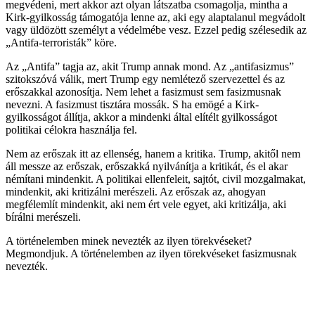
megvédeni, mert akkor azt olyan látszatba csomagolja, mintha a
Kirk-gyilkosság támogatója lenne az, aki egy alaptalanul megvádolt
vagy üldözött személyt a védelmébe vesz. Ezzel pedig szélesedik az
„Antifa-terroristák” köre.
Az „Antifa” tagja az, akit Trump annak mond. Az „antifasizmus”
szitokszóvá válik, mert Trump egy nemlétező szervezettel és az
erőszakkal azonosítja. Nem lehet a fasizmust sem fasizmusnak
nevezni. A fasizmust tisztára mossák. S ha emögé a Kirk-
gyilkosságot állítja, akkor a mindenki által elítélt gyilkosságot
politikai célokra használja fel.
Nem az erőszak itt az ellenség, hanem a kritika. Trump, akitől nem
áll messze az erőszak, erőszakká nyilvánítja a kritikát, és el akar
némítani mindenkit. A politikai ellenfeleit, sajtót, civil mozgalmakat,
mindenkit, aki kritizálni merészeli. Az erőszak az, ahogyan
megfélemlít mindenkit, aki nem ért vele egyet, aki kritizálja, aki
bírálni merészeli.
A történelemben minek nevezték az ilyen törekvéseket?
Megmondjuk. A történelemben az ilyen törekvéseket fasizmusnak
nevezték.