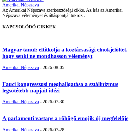
Amerikai Népszava
Az Amerikai Népszava szerkesztőségi cikke. Az írás az Amerikai
Népszava véleményét és álláspontját tükrözi.
KAPCSOLÓDÓ CIKKEK
Magyar tanul: eltitkolja a köztársasági elnökjelöltet,
hogy senki ne mondhasson véleményt
Amerikai Népszava
-
2026-08-05
Fauci kongresszusi meghallgatása a sztálinizmus
legsötétebb napjait idézi
Amerikai Népszava
-
2026-07-30
A parlamenti vastaps a röhögő emojik új megfelelője
Amerikai Népszava
-
2026-07-28