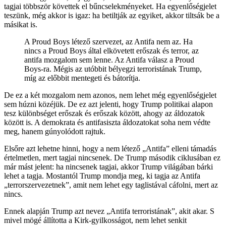
tagjai többször követtek el bűncselekményeket. Ha egyenlőségjelet
teszünk, még akkor is igaz: ha betiltják az egyiket, akkor tiltsák be a
másikat is.
A Proud Boys létező szervezet, az Antifa nem az. Ha
nincs a Proud Boys által elkövetett erőszak és terror, az
antifa mozgalom sem lenne. Az Antifa válasz a Proud
Boys-ra. Mégis az utóbbit bélyegzi terroristának Trump,
míg az előbbit mentegeti és bátorítja.
De ez a két mozgalom nem azonos, nem lehet még egyenlőségjelet
sem húzni közéjük. De ez azt jelenti, hogy Trump politikai alapon
tesz különbséget erőszak és erőszak között, ahogy az áldozatok
között is. A demokrata és antifasiszta áldozatokat soha nem védte
meg, hanem gúnyolódott rajtuk.
Elsőre azt lehetne hinni, hogy a nem létező „Antifa” elleni támadás
értelmetlen, mert tagjai nincsenek. De Trump második ciklusában ez
már mást jelent: ha nincsenek tagjai, akkor Trump világában bárki
lehet a tagja. Mostantól Trump mondja meg, ki tagja az Antifa
„terrorszervezetnek”, amit nem lehet egy taglistával cáfolni, mert az
nincs.
Ennek alapján Trump azt nevez „Antifa terroristának”, akit akar. S
mivel mögé állította a Kirk-gyilkosságot, nem lehet senkit