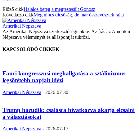
Előző cikk
Halálos beteg a megtestesült Gonosz
Következő cikk
Még nincs dicsőség, de már összevesztek rajta
Amerikai Népszava
Az Amerikai Népszava szerkesztőségi cikke. Az írás az Amerikai
Népszava véleményét és álláspontját tükrözi.
KAPCSOLÓDÓ CIKKEK
Fauci kongresszusi meghallgatása a sztálinizmus
legsötétebb napjait idézi
Amerikai Népszava
-
2026-07-30
Trump hazudik: csalásra hivatkozva akarja elcsalni
a választásokat
Amerikai Népszava
-
2026-07-17