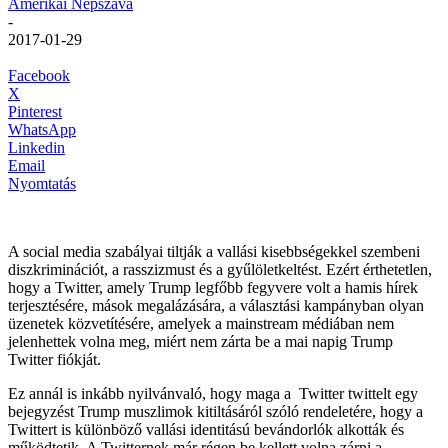
Amerikai Népszava
-
2017-01-29
Facebook
X
Pinterest
WhatsApp
Linkedin
Email
Nyomtatás
A social media szabályai tiltják a vallási kisebbségekkel szembeni
diszkriminációt, a rasszizmust és a gyűlöletkeltést. Ezért érthetetlen,
hogy a Twitter, amely Trump legfőbb fegyvere volt a hamis hírek
terjesztésére, mások megalázására, a választási kampányban olyan
üzenetek közvetítésére, amelyek a mainstream médiában nem
jelenhettek volna meg, miért nem zárta be a mai napig Trump
Twitter fiókját.
Ez annál is inkább nyilvánvaló, hogy maga a Twitter twittelt egy
bejegyzést Trump muszlimok kitiltásáról szóló rendeletére, hogy a
Twittert is különböző vallási identitású bevándorlók alkották és
működtetik. A Twitternek már régen be kellett volna zárni a