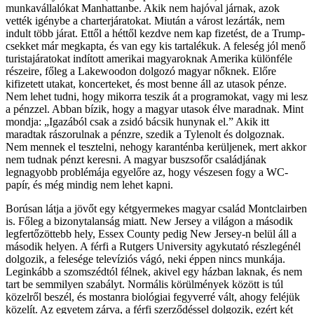
munkavállalókat Manhattanbe. Akik nem hajóval járnak, azok
vették igénybe a charterjáratokat. Miután a várost lezárták, nem
indult több járat. Ettől a héttől kezdve nem kap fizetést, de a Trump-
csekket már megkapta, és van egy kis tartalékuk. A feleség jól menő
turistajáratokat indított amerikai magyaroknak Amerika különféle
részeire, főleg a Lakewoodon dolgozó magyar nőknek. Előre
kifizetett utakat, koncerteket, és most benne áll az utasok pénze.
Nem lehet tudni, hogy mikorra teszik át a programokat, vagy mi lesz
a pénzzel. Abban bízik, hogy a magyar utasok élve maradnak. Mint
mondja: „Igazából csak a zsidó bácsik hunynak el.” Akik itt
maradtak rászorulnak a pénzre, szedik a Tylenolt és dolgoznak.
Nem mennek el tesztelni, nehogy karanténba kerüljenek, mert akkor
nem tudnak pénzt keresni. A magyar buszsofőr családjának
legnagyobb problémája egyelőre az, hogy vészesen fogy a WC-
papír, és még mindig nem lehet kapni.
Borúsan látja a jövőt egy kétgyermekes magyar család Montclairben
is. Főleg a bizonytalanság miatt. New Jersey a világon a második
legfertőzöttebb hely, Essex County pedig New Jersey-n belül áll a
második helyen. A férfi a Rutgers University agykutató részlegénél
dolgozik, a felesége televíziós vágó, neki éppen nincs munkája.
Leginkább a szomszédtól félnek, akivel egy házban laknak, és nem
tart be semmilyen szabályt. Normális körülmények között is túl
közelről beszél, és mostanra biológiai fegyverré vált, ahogy feléjük
közelít. Az egyetem zárva, a férfi szerződéssel dolgozik, ezért két