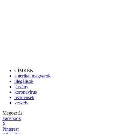
CÍMKÉK
amerikai magyarok
illegálisok
járvány
koronavírus
rezidensek
veszély
Megosztás
Facebook
X
Pinterest