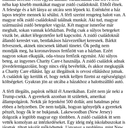
néha kap kisebb munkákat magyar zsidó családoknál. Ebből élnek.
A felesége és a két lánya az utcára sem lépnek ki. Esténként a ház
lapos tetejére mennek ki sétálni. A férfi szerint rengeteg halott van. A
magyar nők zsidó családoknál találnak munkát. Aki tud, magyar
származású zsidó betegekre vigyáz. Két magyar ismerőse már
meghalt, sokan vannak kórházban. Pedig csak a súlyos betegeket
viszik be, akiket lélegeztetőre kell kapcsolni. A zsidó családoknál
állandó kereslet van, bentlakásos házvezetőket keresnek. Bárkit
felvesznek, akinek nincsenek látható tünetei. Ők pedig nem
mondják meg, ha koronavírusos fertőzött van a házban. Ezért
nagyon sokan elkapják, oda-vissza fertőzik egymást. Aki súlyos
beteg, az ingyenes Charity Care-t használja. A zsidó családok adnak
jövedelemigazolást, hogy nincs elég bevételük, és akkor megkapják
a Charity Care ellátást. Így az illegálisok is orvosi ellátáshoz jutnak.
A családok így kerülik el, hogy nekik kelljen fizetni az egészségügyi
költségeket. Gyakran jön az utcába a házakhoz a halottszállító autó.
A férfi illegális, papírok nélkül él Amerikában. Ezért nem jár neki a
Trump-csekk. A gyerekeik azonban itt születtek, amerikai
állampolgárok. Nekik jár fejenként 500 dollár, ami hatalmas pénz
ebben a helyzetben. De nem tudják, hogyan igényeljék a gyerekek
pénzét, hogy ők le ne bukjanak. Lakewoodban (New Jersey)
dolgozik a legtöbb magyar egy tömbben. A zsidó családok itt sem
vették komolyan az intézkedéseket. Egy ideig még iskolabuszokat is
járattak, tiltott iskolát működtettek. Ugyanaz a probléma, mint New