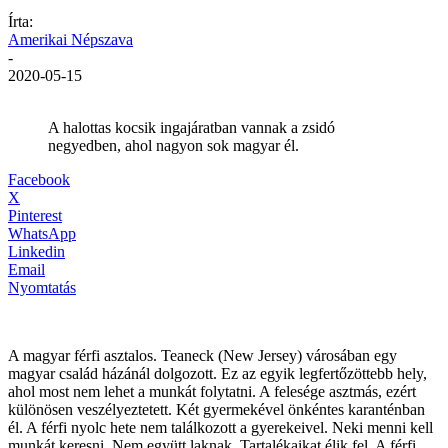
Írta:
Amerikai Népszava
-
2020-05-15
A halottas kocsik ingajáratban vannak a zsidó
negyedben, ahol nagyon sok magyar él.
Facebook
X
Pinterest
WhatsApp
Linkedin
Email
Nyomtatás
A magyar férfi asztalos. Teaneck (New Jersey) városában egy
magyar család házánál dolgozott. Ez az egyik legfertőzöttebb hely,
ahol most nem lehet a munkát folytatni. A felesége asztmás, ezért
különösen veszélyeztetett. Két gyermekével önkéntes karanténban
él. A férfi nyolc hete nem találkozott a gyerekeivel. Neki menni kell
munkát keresni. Nem együtt laknak. Tartalékaikat élik fel. A férfi