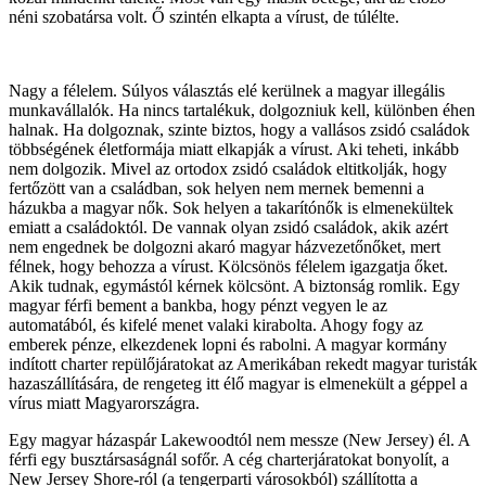
néni szobatársa volt. Ő szintén elkapta a vírust, de túlélte.
Nagy a félelem. Súlyos választás elé kerülnek a magyar illegális
munkavállalók. Ha nincs tartalékuk, dolgozniuk kell, különben éhen
halnak. Ha dolgoznak, szinte biztos, hogy a vallásos zsidó családok
többségének életformája miatt elkapják a vírust. Aki teheti, inkább
nem dolgozik. Mivel az ortodox zsidó családok eltitkolják, hogy
fertőzött van a családban, sok helyen nem mernek bemenni a
házukba a magyar nők. Sok helyen a takarítónők is elmenekültek
emiatt a családoktól. De vannak olyan zsidó családok, akik azért
nem engednek be dolgozni akaró magyar házvezetőnőket, mert
félnek, hogy behozza a vírust. Kölcsönös félelem igazgatja őket.
Akik tudnak, egymástól kérnek kölcsönt. A biztonság romlik. Egy
magyar férfi bement a bankba, hogy pénzt vegyen le az
automatából, és kifelé menet valaki kirabolta. Ahogy fogy az
emberek pénze, elkezdenek lopni és rabolni. A magyar kormány
indított charter repülőjáratokat az Amerikában rekedt magyar turisták
hazaszállítására, de rengeteg itt élő magyar is elmenekült a géppel a
vírus miatt Magyarországra.
Egy magyar házaspár Lakewoodtól nem messze (New Jersey) él. A
férfi egy busztársaságnál sofőr. A cég charterjáratokat bonyolít, a
New Jersey Shore-ról (a tengerparti városokból) szállította a