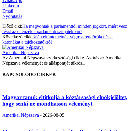
WhatsApp
Linkedin
Email
Nyomtatás
Előző cikk
Ha megvontak a parlamenttől minden jogkört, miért vesz
részt az ellenzék a parlamenti színjátékban?
Következő cikk
Talán eltüntethetnék végre a rendőröket és a
katonákat a tájékoztatókról
Amerikai Népszava
Az Amerikai Népszava szerkesztőségi cikke. Az írás az Amerikai
Népszava véleményét és álláspontját tükrözi.
KAPCSOLÓDÓ CIKKEK
Magyar tanul: eltitkolja a köztársasági elnökjelöltet,
hogy senki ne mondhasson véleményt
Amerikai Népszava
-
2026-08-05