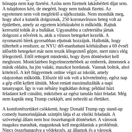
hónapja nem kap fizetést. Azóta nem fizetnek lakásbérleti díjat sem.
A tulajdonos kéri, de megérti, hogy nem tudnak fizetni. Az
egyetemen nem volt megfelelő a tájékoztatás. Nem mondták meg,
hogy ahol a kutatók dolgoznak, 250 koronavírusos beteg volt az
épületben, amely az egyetem kórházaként is működik. Rajtuk
keresztül tolták át a hullákat. Ugyanabba a cafeteriába jártak
dolgozni a nővérek is, akik a vírusos betegeket kezelik. A
nyomasztó hírek gyorsabban eljutnak hozzájuk. Hallották, hogy
túlterhelt a rendszer, az NYU dél-manhattani kórházában a 69 évnél
idősebb betegeket már nem teszik lélegeztető gépre, mert nincs elég
lélegeztető. Ettől rettegett mindenki, hogy ilyen döntéseket kell
meghozni. Montclairben fegyelmezettebbek az emberek, átmennek a
másik oldalra, ha jön valaki, maszkot hordanak. Vannak boltok, ahol
kötelező. A két fiúgyermek online végzi az iskolát, amely
olajozottan működik. Először túl sok volt a követelmény, egész nap
a gép előtt kellett ülniük. Most emiatt maximalizálták a napi
tananyagot. Így is van néhány logikátlan dolog: például házi
feladatot kell csinálni, miközben az egész tanulás házi feladat. Még
nem kapták meg Trump csekkjét, ami nehezíti az életüket.
A komfortérzetüket csökkenti, hogy Donald Trump egy stand-up
comedy humoristájának szintjén látja el az elnöki feladatát. A
szövetségi állam nem hoz összehangolt döntéseket. A városok
magukra maradtak, magunknak kell megoldaniuk a problémát.
Nincs összehangolva a védekezés, az államok és a városok