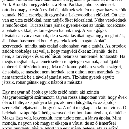
York Brooklyn negyedében, a Boro Parkban, ahol szintén sok
ortodox magyar zsidó család él, akiknek szintén magyar házvezetőik
vannak. Néha cserélgetik egymást a Lakewoodban élőkkel. Ott tele
van az utca zsidókkal, nem tudják őket feloszlatni. Néha verekednek
a rendőrökkel. Tucatszámra járnak gyerekekkel az utcán, rodeóznak
a babakocsikkal, és tömegesen halnak meg. A zsinagógák
hivatalosan zárva vannak, de a szertartásaikat ugyanúgy megtartják,
általában basementekben. A gyerekeknek „magániskolát”
szerveznek, mindig más család otthonában van a tanítás. Az ortodox
zsidók többsége azt vallja, hogy megvédi őket az Istenük, de ha
nem, a törvények és az előírások betartása mindennél fontosabb. Ha
mégis meghalnak, a temetéseiken rengetegen vannak, ahol újabb
emberek fertőződnek meg. Ma már komolyabban veszik a szigort,
de sokáig se maszkot nem hordtak, sem otthon nem maradtak, és
nem tartották be a távolságtartást sem. Tíz-húsz gyerek együtt
játszik, rohangálnak egyik házból a másikba.
Egy magyar nő ápolt egy idős zsidó nénit, aki szintén
Magyarországról származott. Olyan rossz állapotban volt, hogy évek
óta azt hitte, az ápolója a lánya, aki nem látogatta, és az ápolója
szeretetből eljátszotta, hogy ő az. A néni megkapta a koronavírust. Ő
belehalt, az ápolója 2 hétig szenvedett otthon karanténban, de túlélte.
Magas láza volt, legyengült, nem tudott enni, a lánya ápolta. Mint
mondja, nagyon sok magyar elkapta a vírust, de az ő ismerősei
közül mindenki túlélte. Most van egy másik betege, aki az előző