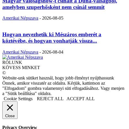
Magyar valóságshow-t csinált a Duna-válságból,
amelyben szuperhősként nem csinál semmit
Amerikai Népszava
-
2026-08-05
Hogyan nevezhetik ki Mészáros emberét a
köztévébe, és hogyan vonhatják vissza...
Amerikai Népszava
-
2026-08-04
RÓLUNK
KÖVESS MINKET
©
Website-unk sütiket használ, hogy jobb élményt nyújthassunk
Önnek, amikor visszatér az oldalra. Kérjük, kattintson az
"Elfogadom" gombra valamennyi süti elfogadásához. Vagy menjen
a "Sütik beállítása" oldalra.
Cookie Settings
REJECT ALL
ACCEPT ALL
Close
Privacy Overview