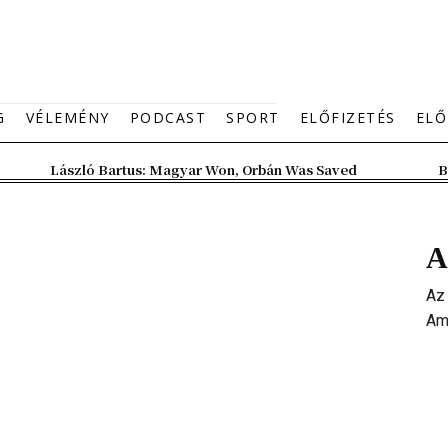
G
VÉLEMÉNY
PODCAST
SPORT
ELŐFIZETÉS
ELŐ
László Bartus: Magyar Won, Orbán Was Saved
B
A
Az
Ame