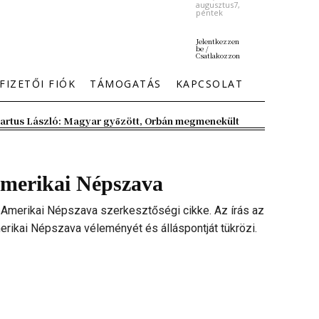
augusztus7,
péntek
Jelentkezzen
be /
Csatlakozzon
FIZETŐI FIÓK
TÁMOGATÁS
KAPCSOLAT
artus László: Magyar győzött, Orbán megmenekült
merikai Népszava
 Amerikai Népszava szerkesztőségi cikke. Az írás az
rikai Népszava véleményét és álláspontját tükrözi.