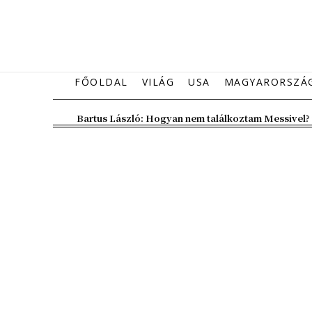
FŐOLDAL
VILÁG
USA
MAGYARORSZÁ
Bartus László: Hogyan nem találkoztam Messivel?