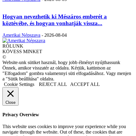
Hogyan nevezhetik ki Mészáros emberét a
köztévébe, és hogyan vonhatják vissza...
Amerikai Népszava
-
2026-08-04
RÓLUNK
KÖVESS MINKET
©
Website-unk sütiket használ, hogy jobb élményt nyújthassunk
Önnek, amikor visszatér az oldalra. Kérjük, kattintson az
"Elfogadom" gombra valamennyi süti elfogadásához. Vagy menjen
a "Sütik beállítása" oldalra.
Cookie Settings
REJECT ALL
ACCEPT ALL
Close
Privacy Overview
This website uses cookies to improve your experience while you
navigate through the website. Out of these, the cookies that are