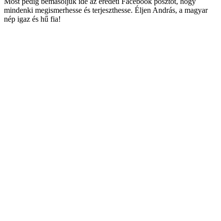
Most pedig bemásoljuk ide az eredeti Facebook posztot, hogy
mindenki megismerhesse és terjeszthesse. Éljen András, a magyar
nép igaz és hű fia!