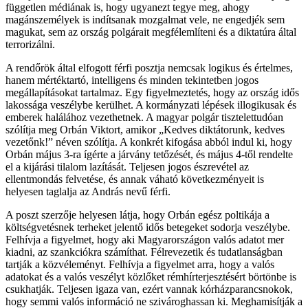
független médiának is, hogy ugyanezt tegye meg, ahogy
magánszemélyek is indítsanak mozgalmat vele, ne engedjék sem
magukat, sem az ország polgárait megfélemlíteni és a diktatúra által
terrorizálni.
A rendőrök által elfogott férfi posztja nemcsak logikus és értelmes,
hanem mértéktartó, intelligens és minden tekintetben jogos
megállapításokat tartalmaz. Egy figyelmeztetés, hogy az ország idős
lakossága veszélybe kerülhet. A kormányzati lépések illogikusak és
emberek halálához vezethetnek. A magyar polgár tisztelettudóan
szólítja meg Orbán Viktort, amikor „Kedves diktátorunk, kedves
vezetőnk!” néven szólítja. A konkrét kifogása abból indul ki, hogy
Orbán május 3-ra ígérte a járvány tetőzését, és május 4-től rendelte
el a kijárási tilalom lazítását. Teljesen jogos észrevétel az
ellentmondás felvetése, és annak váható következményeit is
helyesen taglalja az András nevű férfi.
A poszt szerzője helyesen látja, hogy Orbán egész poltikája a
költségvetésnek terheket jelentő idős betegeket sodorja veszélybe.
Felhívja a figyelmet, hogy aki Magyarországon valós adatot mer
kiadni, az szankciókra számíthat. Félrevezetik és tudatlanságban
tartják a közvéleményt. Felhívja a figyelmet arra, hogy a valós
adatokat és a valós veszélyt közlőket rémhírterjesztésért börtönbe is
csukhatják. Teljesen igaza van, ezért vannak kórházparancsnokok,
hogy semmi valós információ ne szivároghassan ki. Meghamisítják a