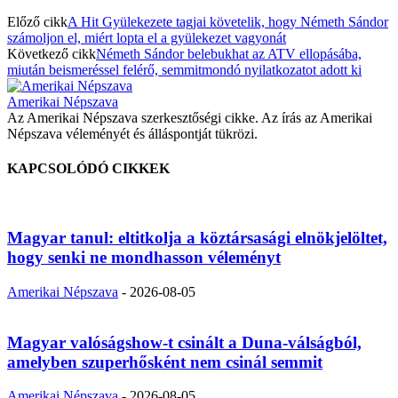
Előző cikk
A Hit Gyülekezete tagjai követelik, hogy Németh Sándor
számoljon el, miért lopta el a gyülekezet vagyonát
Következő cikk
Németh Sándor belebukhat az ATV ellopásába,
miután beismeréssel felérő, semmitmondó nyilatkozatot adott ki
Amerikai Népszava
Az Amerikai Népszava szerkesztőségi cikke. Az írás az Amerikai
Népszava véleményét és álláspontját tükrözi.
KAPCSOLÓDÓ CIKKEK
Magyar tanul: eltitkolja a köztársasági elnökjelöltet,
hogy senki ne mondhasson véleményt
Amerikai Népszava
-
2026-08-05
Magyar valóságshow-t csinált a Duna-válságból,
amelyben szuperhősként nem csinál semmit
Amerikai Népszava
-
2026-08-05