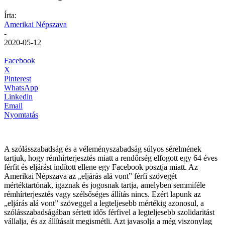
Írta:
Amerikai Népszava
-
2020-05-12
Facebook
X
Pinterest
WhatsApp
Linkedin
Email
Nyomtatás
A szólásszabadság és a véleményszabadság súlyos sérelmének
tartjuk, hogy rémhírterjesztés miatt a rendőrség elfogott egy 64 éves
férfit és eljárást indított ellene egy Facebook posztja miatt. Az
Amerikai Népszava az „eljárás alá vont” férfi szövegét
mértéktartónak, igaznak és jogosnak tartja, amelyben semmiféle
rémhírterjesztés vagy szélsőséges állítás nincs. Ezért lapunk az
„eljárás alá vont” szöveggel a legteljesebb mértékig azonosul, a
szólásszabadságában sértett idős férfivel a legteljesebb szolidaritást
vállalja, és az állításait megismétli. Azt javasolja a még viszonylag