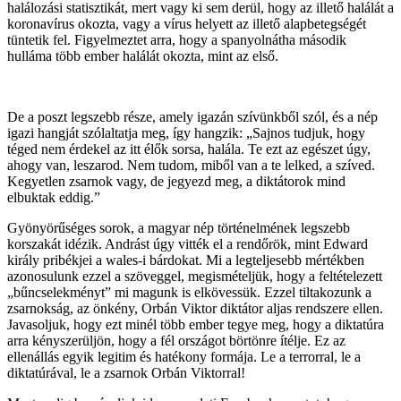
halálozási statisztikát, mert vagy ki sem derül, hogy az illető halálát a
koronavírus okozta, vagy a vírus helyett az illető alapbetegségét
tüntetik fel. Figyelmeztet arra, hogy a spanyolnátha második
hulláma több ember halálát okozta, mint az első.
De a poszt legszebb része, amely igazán szívünkből szól, és a nép
igazi hangját szólaltatja meg, így hangzik: „Sajnos tudjuk, hogy
téged nem érdekel az itt élők sorsa, halála. Te ezt az egészet úgy,
ahogy van, leszarod. Nem tudom, miből van a te lelked, a szíved.
Kegyetlen zsarnok vagy, de jegyezd meg, a diktátorok mind
elbuktak eddig.”
Gyönyörűséges sorok, a magyar nép történelmének legszebb
korszakát idézik. Andrást úgy vitték el a rendőrök, mint Edward
király pribékjei a wales-i bárdokat. Mi a legteljesebb mértékben
azonosulunk ezzel a szöveggel, megismételjük, hogy a feltételezett
„bűncselekményt” mi magunk is elkövessük. Ezzel tiltakozunk a
zsarnokság, az önkény, Orbán Viktor diktátor aljas rendszere ellen.
Javasoljuk, hogy ezt minél több ember tegye meg, hogy a diktatúra
arra kényszerüljön, hogy a fél országot börtönre ítélje. Ez az
ellenállás egyik legitim és hatékony formája. Le a terrorral, le a
diktatúrával, le a zsarnok Orbán Viktorral!