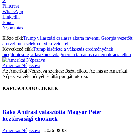
X
Pinterest
WhatsApp
Linkedin
Email
Nyomtatás
Előző cikk
Trump választási csalásra akarta rávenni Georgia vezetőit,
amivel bűncselekményt követett el
Következő cikk
Trump kísérlete a választás eredményének
megdöntésére, a fasizmus világméretű támadása a demokrácia ellen
Amerikai Népszava
Az Amerikai Népszava szerkesztőségi cikke. Az írás az Amerikai
Népszava véleményét és álláspontját tükrözi.
KAPCSOLÓDÓ CIKKEK
Baka Andrást választotta Magyar Péter
köztársasági elnöknek
Amerikai Népszava
-
2026-08-08