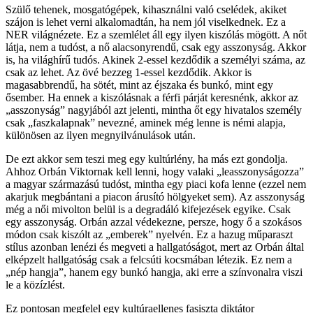
Szülő tehenek, mosgatógépek, kihasználni való cselédek, akiket
szájon is lehet verni alkalomadtán, ha nem jól viselkednek. Ez a
NER világnézete. Ez a szemlélet áll egy ilyen kiszólás mögött. A nőt
látja, nem a tudóst, a nő alacsonyrendű, csak egy asszonyság. Akkor
is, ha világhírű tudós. Akinek 2-essel kezdődik a személyi száma, az
csak az lehet. Az övé bezzeg 1-essel kezdődik. Akkor is
magasabbrendű, ha sötét, mint az éjszaka és bunkó, mint egy
ősember. Ha ennek a kiszólásnak a férfi párját keresnénk, akkor az
„asszonyság” nagyjából azt jelenti, mintha őt egy hivatalos személy
csak „faszkalapnak” nevezné, aminek még lenne is némi alapja,
különösen az ilyen megnyilvánulások után.
De ezt akkor sem teszi meg egy kultúrlény, ha más ezt gondolja.
Ahhoz Orbán Viktornak kell lenni, hogy valaki „leasszonyságozza”
a magyar származású tudóst, mintha egy piaci kofa lenne (ezzel nem
akarjuk megbántani a piacon árusító hölgyeket sem). Az asszonyság
még a női mivolton belül is a degradáló kifejezések egyike. Csak
egy asszonyság. Orbán azzal védekezne, persze, hogy ő a szokásos
módon csak kiszólt az „emberek” nyelvén. Ez a hazug műparaszt
stílus azonban lenézi és megveti a hallgatóságot, mert az Orbán által
elképzelt hallgatóság csak a felcsúti kocsmában létezik. Ez nem a
„nép hangja”, hanem egy bunkó hangja, aki erre a színvonalra viszi
le a közízlést.
Ez pontosan megfelel egy kultúraellenes fasiszta diktátor