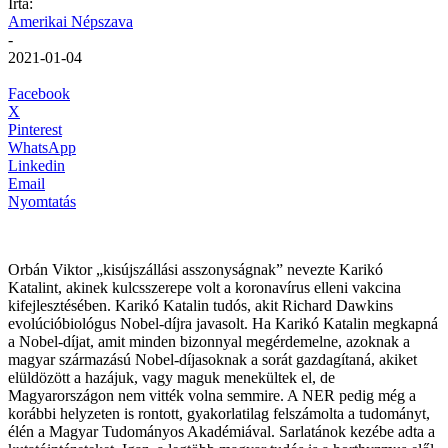
Írta:
Amerikai Népszava
-
2021-01-04
Facebook
X
Pinterest
WhatsApp
Linkedin
Email
Nyomtatás
Orbán Viktor „kisújszállási asszonyságnak” nevezte Karikó
Katalint, akinek kulcsszerepe volt a koronavírus elleni vakcina
kifejlesztésében. Karikó Katalin tudós, akit Richard Dawkins
evolúcióbiológus Nobel-díjra javasolt. Ha Karikó Katalin megkapná
a Nobel-díjat, amit minden bizonnyal megérdemelne, azoknak a
magyar származású Nobel-díjasoknak a sorát gazdagítaná, akiket
elüldözött a hazájuk, vagy maguk menekültek el, de
Magyarországon nem vitték volna semmire. A NER pedig még a
korábbi helyzeten is rontott, gyakorlatilag felszámolta a tudományt,
élén a Magyar Tudományos Akadémiával. Sarlatánok kezébe adta a