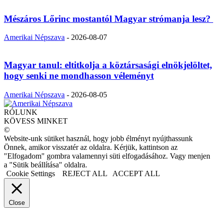
Mészáros Lőrinc mostantól Magyar strómanja lesz?
Amerikai Népszava
-
2026-08-07
Magyar tanul: eltitkolja a köztársasági elnökjelöltet,
hogy senki ne mondhasson véleményt
Amerikai Népszava
-
2026-08-05
RÓLUNK
KÖVESS MINKET
©
Website-unk sütiket használ, hogy jobb élményt nyújthassunk
Önnek, amikor visszatér az oldalra. Kérjük, kattintson az
"Elfogadom" gombra valamennyi süti elfogadásához. Vagy menjen
a "Sütik beállítása" oldalra.
Cookie Settings
REJECT ALL
ACCEPT ALL
Close