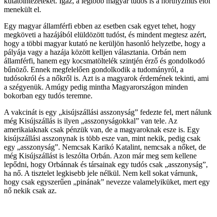
kutatóintézeteket. Igaz, a legtöbb magyar tudós is a horthyzmus elől
menekült el.
Egy magyar államférfi ebben az esetben csak egyet tehet, hogy
megköveti a hazájából elüldözött tudóst, és mindent megtesz azért,
hogy a többi magyar kutató ne kerüljön hasonló helyzetbe, hogy a
pályája vagy a hazája között kelljen választania. Orbán nem
államférfi, hanem egy kocsmatöltelék szintjén érző és gondolkodó
bűnöző. Ennek megfelelően gondolkodik a tudományról, a
tudósokról és a nőkről is. Azt is a magyarok érdemének tekinti, ami
a szégyenük. Amúgy pedig mintha Magyarországon minden
bokorban egy tudós teremne.
A vakcinát is egy „kisújszállási asszonyság” fedezte fel, mert nálunk
még Kisújszállás is ilyen „asszonyságokkal” van tele. Az
amerikaiaknak csak pénzük van, de a magyaroknak esze is. Egy
kisújszállási asszonynak is több esze van, mint nekik, pedig csak
egy „asszonyság”. Nemcsak Karikó Katalint, nemcsak a nőket, de
még Kisújszállást is leszólta Orbán. Azon már meg sem kellene
lepődni, hogy Orbánnak és társainak egy tudós csak „asszonyság”,
ha nő. A tisztelet legkisebb jele nélkül. Nem kell sokat várnunk,
hogy csak egyszerűen „pinának” nevezze valamelyiküket, mert egy
nő nekik csak az.