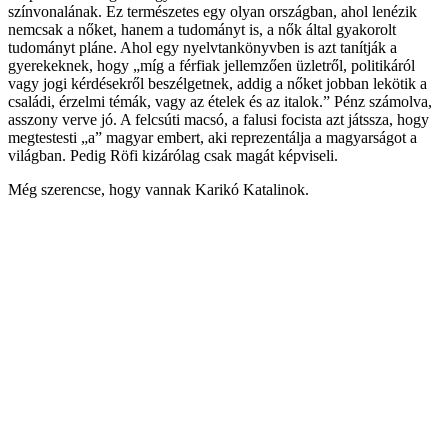
színvonalának. Ez természetes egy olyan országban, ahol lenézik
nemcsak a nőket, hanem a tudományt is, a nők által gyakorolt
tudományt pláne. Ahol egy nyelvtankönyvben is azt tanítják a
gyerekeknek, hogy „míg a férfiak jellemzően üzletről, politikáról
vagy jogi kérdésekről beszélgetnek, addig a nőket jobban lekötik a
családi, érzelmi témák, vagy az ételek és az italok.” Pénz számolva,
asszony verve jó. A felcsúti macsó, a falusi focista azt játssza, hogy
megtestesti „a” magyar embert, aki reprezentálja a magyarságot a
világban. Pedig Röfi kizárólag csak magát képviseli.
Még szerencse, hogy vannak Karikó Katalinok.