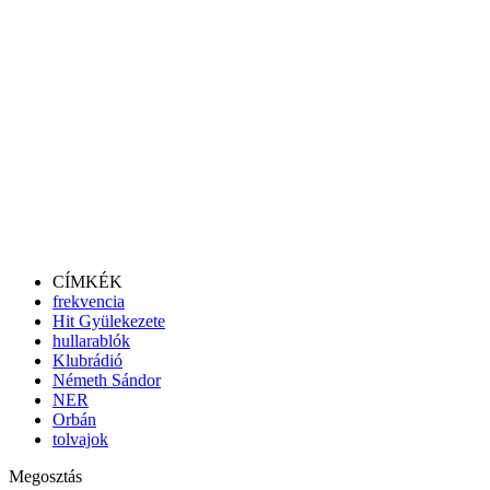
CÍMKÉK
frekvencia
Hit Gyülekezete
hullarablók
Klubrádió
Németh Sándor
NER
Orbán
tolvajok
Megosztás