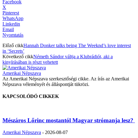
Facebook
X
Pinterest
WhatsApp
Linkedin
Email
Nyomtatás
Előző cikk
Hannah Donker talks being The Weeknd’s love interest
in ‘Secrets’
Következő cikk
Németh Sándor váltja a Klubrádiót, aki a
kinyírásában is részt vehetett
Amerikai Népszava
Az Amerikai Népszava szerkesztőségi cikke. Az írás az Amerikai
Népszava véleményét és álláspontját tükrözi.
KAPCSOLÓDÓ CIKKEK
Mészáros Lőrinc mostantól Magyar strómanja lesz?
Amerikai Népszava
-
2026-08-07