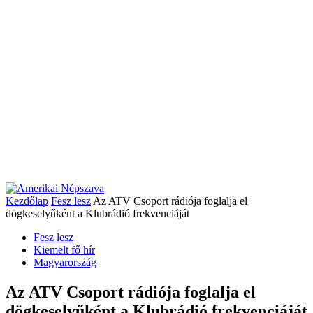
Kezdőlap
Fesz lesz
Az ATV Csoport rádiója foglalja el
dögkeselyűként a Klubrádió frekvenciáját
Fesz lesz
Kiemelt fő hír
Magyarország
Az ATV Csoport rádiója foglalja el
dögkeselyűként a Klubrádió frekvenciáját