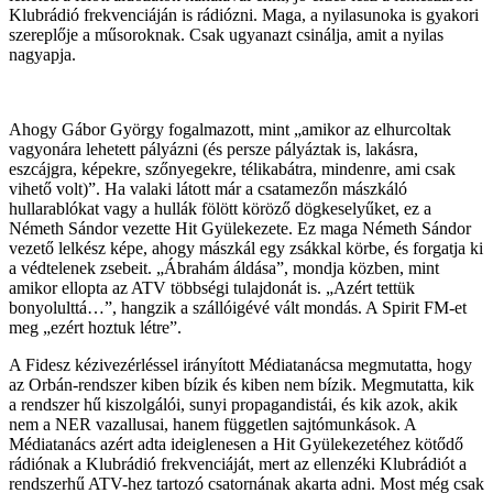
Klubrádió frekvenciáján is rádiózni. Maga, a nyilasunoka is gyakori
szereplője a műsoroknak. Csak ugyanazt csinálja, amit a nyilas
nagyapja.
Ahogy Gábor György fogalmazott, mint „amikor az elhurcoltak
vagyonára lehetett pályázni (és persze pályáztak is, lakásra,
eszcájgra, képekre, szőnyegekre, télikabátra, mindenre, ami csak
vihető volt)”. Ha valaki látott már a csatamezőn mászkáló
hullarablókat vagy a hullák fölött köröző dögkeselyűket, ez a
Németh Sándor vezette Hit Gyülekezete. Ez maga Németh Sándor
vezető lelkész képe, ahogy mászkál egy zsákkal körbe, és forgatja ki
a védtelenek zsebeit. „Ábrahám áldása”, mondja közben, mint
amikor ellopta az ATV többségi tulajdonát is. „Azért tettük
bonyolulttá…”, hangzik a szállóigévé vált mondás. A Spirit FM-et
meg „ezért hoztuk létre”.
A Fidesz kézivezérléssel irányított Médiatanácsa megmutatta, hogy
az Orbán-rendszer kiben bízik és kiben nem bízik. Megmutatta, kik
a rendszer hű kiszolgálói, sunyi propagandistái, és kik azok, akik
nem a NER vazallusai, hanem független sajtómunkások. A
Médiatanács azért adta ideiglenesen a Hit Gyülekezetéhez kötődő
rádiónak a Klubrádió frekvenciáját, mert az ellenzéki Klubrádiót a
rendszerhű ATV-hez tartozó csatornának akarta adni. Most még csak