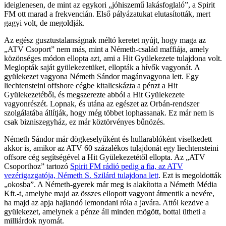
ideiglenesen, de mint az egykori „jóhiszemű lakásfoglaló”, a Spirit
FM ott marad a frekvencián. Első pályázatukat elutasították, mert
gagyi volt, de megoldják.
Az egész gusztustalanságnak méltó keretet nyújt, hogy maga az
„ATV Csoport” nem más, mint a Németh-család maffiája, amely
közönséges módon ellopta azt, ami a Hit Gyülekezete tulajdona volt.
Meglopták saját gyülekezetüket, ellopták a hívők vagyonát. A
gyülekezet vagyona Németh Sándor magánvagyona lett. Egy
liechtensteini offshore cégbe kitalicskázta a pénzt a Hit
Gyülekezetéből, és megszerezte abból a Hit Gyülekezete
vagyonrészét. Lopnak, és utána az egészet az Orbán-rendszer
szolgálatába állítják, hogy még többet lophassanak. Ez már nem is
csak bizniszegyház, ez már köztörvényes bűnözés.
Németh Sándor már dögkeselyűként és hullarablóként viselkedett
akkor is, amikor az ATV 60 százalékos tulajdonát egy liechtensteini
offsore cég segítségével a Hit Gyülekezetétől ellopta. Az „ATV
Csoporthoz” tartozó
Spirit FM rádió pedig a fia, az ATV
vezérigazgatója, Németh S. Szilárd tulajdona lett
. Ezt is megoldották
„okosba”. A Németh-gyerek már meg is alakította a Németh Média
Kft.-t, amelybe majd az összes ellopott vagyont átmentik a nevére,
ha majd az apja hajlandó lemondani róla a javára. Attól kezdve a
gyülekezet, amelynek a pénze áll minden mögött, bottal ütheti a
milliárdok nyomát.