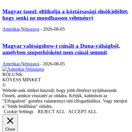
Magyar tanul: eltitkolja a köztársasági elnökjelöltet,
hogy senki ne mondhasson véleményt
Amerikai Népszava
-
2026-08-05
Magyar valóságshow-t csinált a Duna-válságból,
amelyben szuperhősként nem csinál semmit
Amerikai Népszava
-
2026-08-05
RÓLUNK
KÖVESS MINKET
©
Website-unk sütiket használ, hogy jobb élményt nyújthassunk
Önnek, amikor visszatér az oldalra. Kérjük, kattintson az
"Elfogadom" gombra valamennyi süti elfogadásához. Vagy menjen
a "Sütik beállítása" oldalra.
Cookie Settings
REJECT ALL
ACCEPT ALL
Close