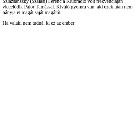
Szlazsánszky (Szálasi) Ferenc a Klubrádió volt frekvenciáján
viccelődik Pajor Tamással. Kiváló gyomra van, aki ezek után nem
hányja el magát saját magától.
Ha valaki nem tudná, ki ez az ember: