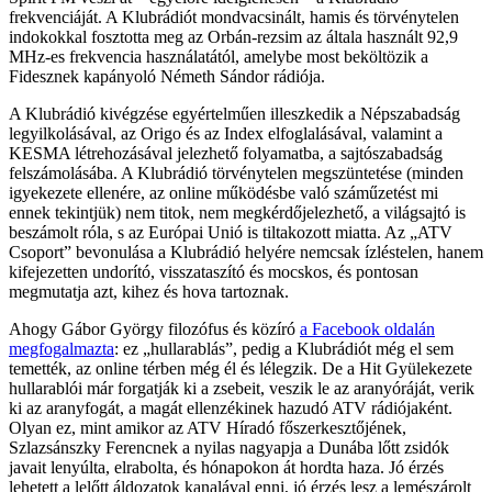
frekvenciáját. A Klubrádiót mondvacsinált, hamis és törvénytelen
indokokkal fosztotta meg az Orbán-rezsim az általa használt 92,9
MHz-es frekvencia használatától, amelybe most beköltözik a
Fidesznek kapányoló Németh Sándor rádiója.
A Klubrádió kivégzése egyértelműen illeszkedik a Népszabadság
legyilkolásával, az Origo és az Index elfoglalásával, valamint a
KESMA létrehozásával jelezhető folyamatba, a sajtószabadság
felszámolásába. A Klubrádió törvénytelen megszüntetése (minden
igyekezete ellenére, az online működésbe való száműzetést mi
ennek tekintjük) nem titok, nem megkérdőjelezhető, a világsajtó is
beszámolt róla, s az Európai Unió is tiltakozott miatta. Az „ATV
Csoport” bevonulása a Klubrádió helyére nemcsak ízléstelen, hanem
kifejezetten undorító, visszataszító és mocskos, és pontosan
megmutatja azt, kihez és hova tartoznak.
Ahogy Gábor György filozófus és közíró
a Facebook oldalán
megfogalmazta
: ez „hullarablás”, pedig a Klubrádiót még el sem
temették, az online térben még él és lélegzik. De a Hit Gyülekezete
hullarablói már forgatják ki a zsebeit, veszik le az aranyóráját, verik
ki az aranyfogát, a magát ellenzékinek hazudó ATV rádiójaként.
Olyan ez, mint amikor az ATV Híradó főszerkesztőjének,
Szlazsánszky Ferencnek a nyilas nagyapja a Dunába lőtt zsidók
javait lenyúlta, elrabolta, és hónapokon át hordta haza. Jó érzés
lehetett a lelőtt áldozatok kanalával enni, jó érzés lesz a lemészárolt