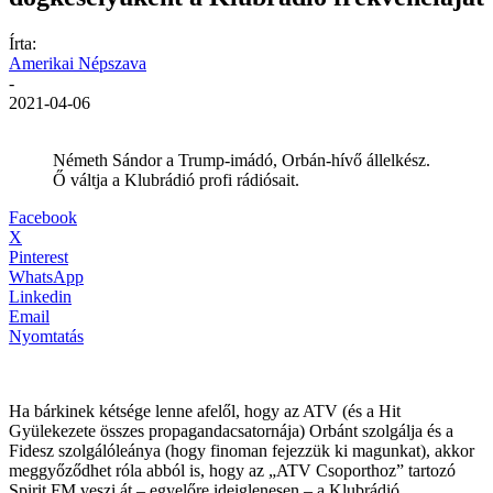
Írta:
Amerikai Népszava
-
2021-04-06
Németh Sándor a Trump-imádó, Orbán-hívő állelkész.
Ő váltja a Klubrádió profi rádiósait.
Facebook
X
Pinterest
WhatsApp
Linkedin
Email
Nyomtatás
Ha bárkinek kétsége lenne afelől, hogy az ATV (és a Hit
Gyülekezete összes propagandacsatornája) Orbánt szolgálja és a
Fidesz szolgálóleánya (hogy finoman fejezzük ki magunkat), akkor
meggyőződhet róla abból is, hogy az „ATV Csoporthoz” tartozó
Spirit FM veszi át – egyelőre ideiglenesen – a Klubrádió