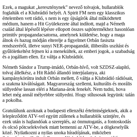
Ezek, a magukat „kereszténynek” nevező tolvajok, hullarablók
foglalták el a Klubrádió helyét. A Spirit FM nem egy klasszikus
értelemben vett rádió, s nem is egy újságírók által működtetett
médium, hanem a Hit Gyülekezete által indított, majd a Németh
család által lépésről lépésre ellopott összes sajtótermékhez hasonlóan
primitív propagandacsatorna, amelynek küldetése, hogy a maga
álnok és hazug módján elterelje a figyelmet Orbán fasiszta
rendszeréről, illetve sunyi NER-propagandát, illiberális uszítást és
gyűlöletkeltést fejtsen ki a menekültek, az emberi jogok, a szabadság
és a jogállam ellen. Ez váltja a Klubrádiót.
Németh Sándor a Trump-imádó, Orbán-hívő, volt SZDSZ-alapító,
tolvaj állelkész, a Hit Rádió állandó interjúalanya, aki
kampánykörútra indult Orbán mellett, ő váltja a Klubrádió rádiósait,
a szakma kiválóságait. Magyarország szellemi, kulturális és morális
süllyedése lassan eléri a Mariana-árok fenekét. Nem tudni, hova
lehet még annál mélyebbre süllyedni. Hogy stílusosak legyünk: talán
a pokolba.
Gratulálunk azoknak a budapesti ellenzéki értelmiségieknek, akik a
lelepleződött ATV-vel együtt züllenek a hullarablók szintjére, és
ezek után is hajlandóak a szereplés, az önmutogatás, a fontoskodás
és olcsó pótcselekvések miatt bemenni az ATV-be, a dögkeselyűk
közé. Nyilatkozni a nyilas unoka híradójának, miközben