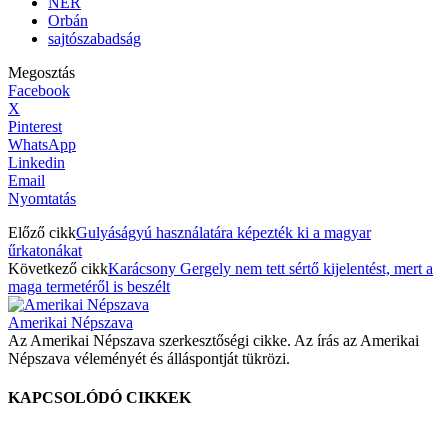
NER
Orbán
sajtószabadság
Megosztás
Facebook
X
Pinterest
WhatsApp
Linkedin
Email
Nyomtatás
Előző cikk
Gulyáságyú használatára képezték ki a magyar
űrkatonákat
Következő cikk
Karácsony Gergely nem tett sértő kijelentést, mert a
maga termetéről is beszélt
Amerikai Népszava
Az Amerikai Népszava szerkesztőségi cikke. Az írás az Amerikai
Népszava véleményét és álláspontját tükrözi.
KAPCSOLÓDÓ CIKKEK