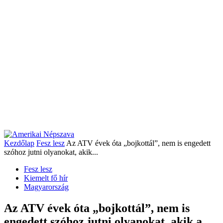
Kezdőlap
Fesz lesz
Az ATV évek óta „bojkottál”, nem is engedett
szóhoz jutni olyanokat, akik...
Fesz lesz
Kiemelt fő hír
Magyarország
Az ATV évek óta „bojkottál”, nem is
engedett szóhoz jutni olyanokat, akik a