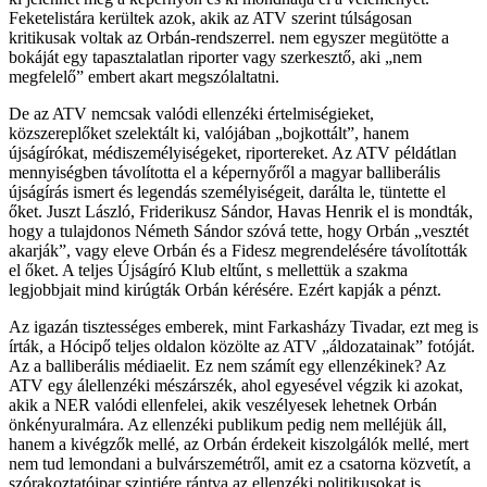
Feketelistára kerültek azok, akik az ATV szerint túlságosan
kritikusak voltak az Orbán-rendszerrel. nem egyszer megütötte a
bokáját egy tapasztalatlan riporter vagy szerkesztő, aki „nem
megfelelő” embert akart megszólaltatni.
De az ATV nemcsak valódi ellenzéki értelmiségieket,
közszereplőket szelektált ki, valójában „bojkottált”, hanem
újságírókat, médiszemélyiségeket, riportereket. Az ATV példátlan
mennyiségben távolította el a képernyőről a magyar balliberális
újságírás ismert és legendás személyiségeit, darálta le, tüntette el
őket. Juszt László, Friderikusz Sándor, Havas Henrik el is mondták,
hogy a tulajdonos Németh Sándor szóvá tette, hogy Orbán „vesztét
akarják”, vagy eleve Orbán és a Fidesz megrendelésére távolították
el őket. A teljes Újságíró Klub eltűnt, s mellettük a szakma
legjobbjait mind kirúgták Orbán kérésére. Ezért kapják a pénzt.
Az igazán tisztességes emberek, mint Farkasházy Tivadar, ezt meg is
írták, a Hócipő teljes oldalon közölte az ATV „áldozatainak” fotóját.
Az a balliberális médiaelit. Ez nem számít egy ellenzékinek? Az
ATV egy álellenzéki mészárszék, ahol egyesével végzik ki azokat,
akik a NER valódi ellenfelei, akik veszélyesek lehetnek Orbán
önkényuralmára. Az ellenzéki publikum pedig nem melléjük áll,
hanem a kivégzők mellé, az Orbán érdekeit kiszolgálók mellé, mert
nem tud lemondani a bulvárszemétről, amit ez a csatorna közvetít, a
szórakoztatóipar szintjére rántva az ellenzéki politikusokat is.