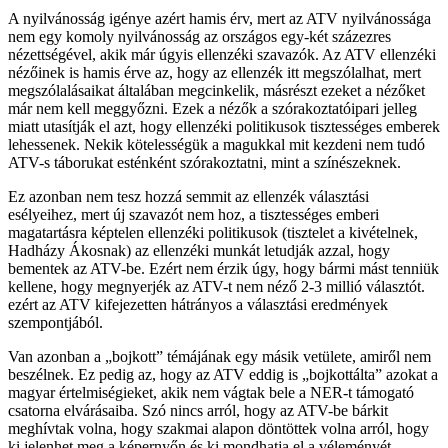
A nyilvánosság igénye azért hamis érv, mert az ATV nyilvánossága
nem egy komoly nyilvánosság az országos egy-két százezres
nézettségével, akik már úgyis ellenzéki szavazók. Az ATV ellenzéki
nézőinek is hamis érve az, hogy az ellenzék itt megszólalhat, mert
megszólalásaikat általában megcinkelik, másrészt ezeket a nézőket
már nem kell meggyőzni. Ezek a nézők a szórakoztatóipari jelleg
miatt utasítják el azt, hogy ellenzéki politikusok tisztességes emberek
lehessenek. Nekik kötelességük a magukkal mit kezdeni nem tudó
ATV-s táborukat esténként szórakoztatni, mint a színészeknek.
Ez azonban nem tesz hozzá semmit az ellenzék választási
esélyeihez, mert új szavazót nem hoz, a tisztességes emberi
magatartásra képtelen ellenzéki politikusok (tisztelet a kivételnek,
Hadházy Ákosnak) az ellenzéki munkát letudják azzal, hogy
bementek az ATV-be. Ezért nem érzik úgy, hogy bármi mást tenniük
kellene, hogy megnyerjék az ATV-t nem néző 2-3 millió választót.
ezért az ATV kifejezetten hátrányos a választási eredmények
szempontjából.
Van azonban a „bojkott” témájának egy másik vetülete, amiről nem
beszélnek. Ez pedig az, hogy az ATV eddig is „bojkottálta” azokat a
magyar értelmiségieket, akik nem vágtak bele a NER-t támogató
csatorna elvárásaiba. Szó nincs arról, hogy az ATV-be bárkit
meghívtak volna, hogy szakmai alapon döntöttek volna arról, hogy
ki jelenhet meg a képernyőn és ki mondhatja el a véleményét.