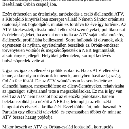
Besétálnak Orbán csapdájába.
Ezért érthetetlen az értelmiségi tartózkodás a csaló álellenzéki ATV,
a Klubrádió kinyírásában szerepet vállaló Németh Sándor orbánista
csatornájának bojkottjától, miután ez fordítva tíz éve így történik. Az
ATV kirekesztett, diszkriminált ellenzéki személyeket, politikusokat
és értelmiségieket, ha azokat nem tudta az ATV saját kollaborációs,
álellenzéki profilájába beilleszteni. Sorra hullottak ki olyanok, akik
egyenesen és nyíltan, egyértelműen beszéltek az Orbán-rendszer
törvénytelen voltáról és megkérdőjelezték a NER legitimitását,
alkotmányos jellegét. Helyüket jellemtelen, korrupt kertévés
bulvársöpredék vette át.
Ugyanez igaz az ellenzéki politikusokra is. Ha az ATV ellenzéki
lenne, akkor olyan műsorok lennének, amelyben hasít az igazság,
Orbán feje füstöl. De az ATV szándékosan lecsendesítette az
ellenzéki hangot, megszelidítette az ellenvéleményeket, relativizálta
az igazságot, súlytalanná tette a megszólalásokat. Ez ma is így van,
ezért az ATV nem hasznot hoz az ellenzéki pártoknak, hanem
belekonszolidálja a nézőit a NER-be, letompítja az ellenzéki
hangokat és elveszi a kritika élét. Ezzel többet árt, mint használ. A
Partizán egy ellenzéki televízió, és egymagában többet ér, mint az
ATV összes hazug pojácája.
Mikor beszélt az ATV az Orbán-család lopásairól, korrupciós