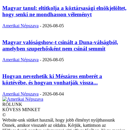
Magyar tanul: eltitkolja a köztársasági elnökjelöltet,
hogy senki ne mondhasson véleményt
Amerikai Népszava
-
2026-08-05
Magyar valóságshow-t csinált a Duna-válságból,
amelyben szuperhősként nem csinál semmit
Amerikai Népszava
-
2026-08-05
Hogyan nevezhetik ki Mészáros emberét a
köztévébe, és hogyan vonhatják vissza...
Amerikai Népszava
-
2026-08-04
RÓLUNK
KÖVESS MINKET
©
Website-unk sütiket használ, hogy jobb élményt nyújthassunk
Önnek, amikor visszatér az oldalra. Kérjük, kattintson az