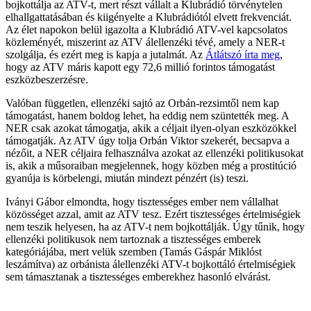
bojkottálja az ATV-t, mert részt vállalt a Klubrádió törvénytelen
elhallgattatásában és kiigényelte a Klubrádiótól elvett frekvenciát.
Az élet napokon belül igazolta a Klubrádió ATV-vel kapcsolatos
közleményét, miszerint az ATV álellenzéki tévé, amely a NER-t
szolgálja, és ezért meg is kapja a jutalmát. Az
Átlátszó írta meg
,
hogy az ATV máris kapott egy 72,6 millió forintos támogatást
eszközbeszerzésre.
Valóban független, ellenzéki sajtó az Orbán-rezsimtől nem kap
támogatást, hanem boldog lehet, ha eddig nem szüntették meg. A
NER csak azokat támogatja, akik a céljait ilyen-olyan eszközökkel
támogatják. Az ATV úgy tolja Orbán Viktor szekerét, becsapva a
nézőit, a NER céljaira felhasználva azokat az ellenzéki politikusokat
is, akik a műsoraiban megjelennek, hogy közben még a prostitúció
gyanúja is körbelengi, miután mindezt pénzért (is) teszi.
Iványi Gábor elmondta, hogy tisztességes ember nem vállalhat
közösséget azzal, amit az ATV tesz. Ezért tisztességes értelmiségiek
nem teszik helyesen, ha az ATV-t nem bojkottálják. Úgy tűnik, hogy
ellenzéki politikusok nem tartoznak a tisztességes emberek
kategóriájába, mert velük szemben (Tamás Gáspár Miklóst
leszámítva) az orbánista álellenzéki ATV-t bojkottáló értelmiségiek
sem támasztanak a tisztességes emberekhez hasonló elvárást.