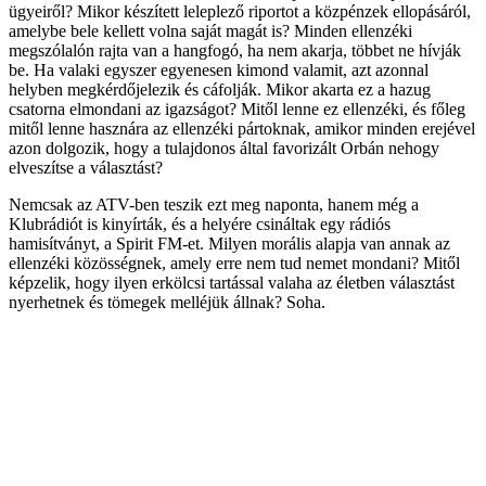
ügyeiről? Mikor készített leleplező riportot a közpénzek ellopásáról,
amelybe bele kellett volna saját magát is? Minden ellenzéki
megszólalón rajta van a hangfogó, ha nem akarja, többet ne hívják
be. Ha valaki egyszer egyenesen kimond valamit, azt azonnal
helyben megkérdőjelezik és cáfolják. Mikor akarta ez a hazug
csatorna elmondani az igazságot? Mitől lenne ez ellenzéki, és főleg
mitől lenne hasznára az ellenzéki pártoknak, amikor minden erejével
azon dolgozik, hogy a tulajdonos által favorizált Orbán nehogy
elveszítse a választást?
Nemcsak az ATV-ben teszik ezt meg naponta, hanem még a
Klubrádiót is kinyírták, és a helyére csináltak egy rádiós
hamisítványt, a Spirit FM-et. Milyen morális alapja van annak az
ellenzéki közösségnek, amely erre nem tud nemet mondani? Mitől
képzelik, hogy ilyen erkölcsi tartással valaha az életben választást
nyerhetnek és tömegek melléjük állnak? Soha.