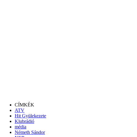
CÍMKÉK
ATV
Hit Gyülekezete
Klubrádió
média
Németh Sándor