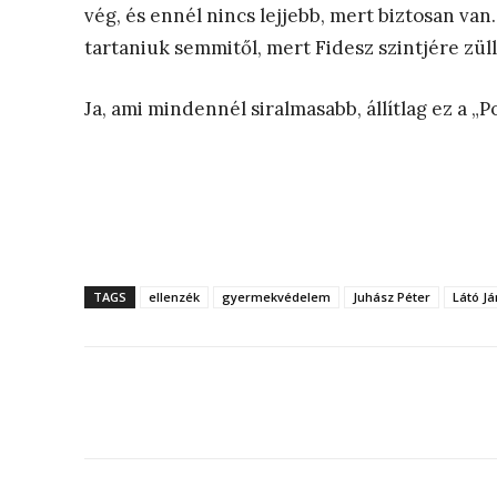
vég, és ennél nincs lejjebb, mert biztosan va
tartaniuk semmitől, mert Fidesz szintjére züll
Ja, ami mindennél siralmasabb, állítlag ez a „P
TAGS
ellenzék
gyermekvédelem
Juhász Péter
Látó J
Megosztás