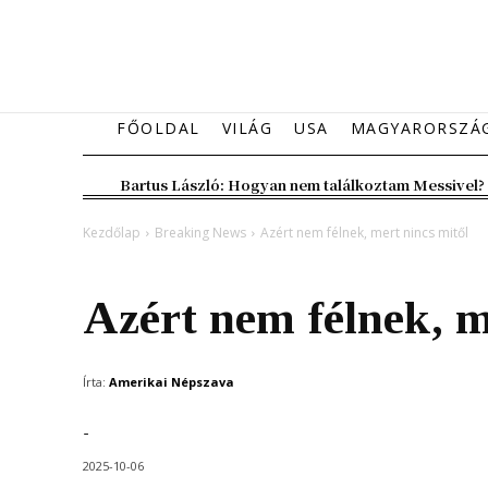
FŐOLDAL
VILÁG
USA
MAGYARORSZÁ
Bartus László: Hogyan nem találkoztam Messivel?
Kezdőlap
Breaking News
Azért nem félnek, mert nincs mitől
Breaking News
Magyarország
Azért nem félnek, m
Írta:
Amerikai Népszava
-
2025-10-06