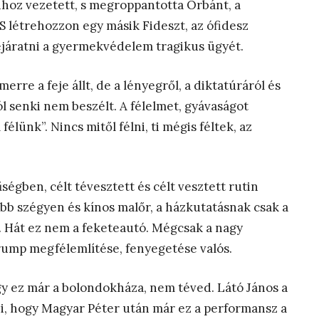
dhoz vezetett, s megroppantotta Orbánt, a
S létrehozzon egy másik Fideszt, az ófidesz
lejáratni a gyermekvédelem tragikus ügyét.
erre a feje állt, de a lényegről, a diktatúráról és
senki nem beszélt. A félelmet, gyávaságot
lünk”. Nincs mitől félni, ti mégis féltek, az
égben, célt tévesztett és célt vesztett rutin
kább szégyen és kínos malőr, a házkutatásnak csak a
. Hát ez nem a feketeautó. Mégcsak a nagy
ump megfélemlítése, fenyegetése valós.
ogy ez már a bolondokháza, nem téved. Látó János a
, hogy Magyar Péter után már ez a performansz a