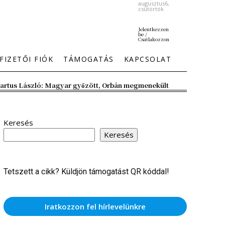
augusztus6,
csütörtök
Jelentkezzen
be /
Csatlakozzon
FIZETŐI FIÓK
TÁMOGATÁS
KAPCSOLAT
artus László: Magyar győzött, Orbán megmenekült
Keresés
Keresés
Tetszett a cikk? Küldjön támogatást QR kóddal!
Iratkozzon fel hírlevelünkre