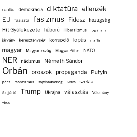
diktatúra
ellenzék
demokrácia
csalás
fasizmus
EU
Fidesz
hazugság
fasiszta
Hit Gyülekezete
háború
illiberalizmus
jogállam
lopás
korrupció
járvány
kereszténység
maffia
magyar
NATO
Magyarország
Magyar Péter
NER
Németh Sándor
nácizmus
Orbán
propaganda
oroszok
Putyin
szekta
pénz
rasszizmus
sajtószabadság
Soros
Trump
választás
Ukrajna
Szijjártó
Vélemény
vírus