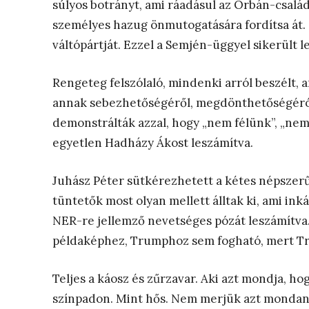
súlyos botrányt, ami ráadásul az Orbán-csalá
személyes hazug önmutogatására fordítsa át. 
váltópártját. Ezzel a Semjén-üggyel sikerült 
Rengeteg felszólaló, mindenki arról beszélt, am
annak sebezhetőségéről, megdönthetőségéról 
demonstrálták azzal, hogy „nem félünk”, „nem fé
egyetlen Hadházy Ákost leszámítva.
Juhász Péter sütkérezhetett a kétes népszerűs
tüntetők most olyan mellett álltak ki, ami in
NER-re jellemző nevetséges pózát leszámítva
példaképhez, Trumphoz sem fogható, mert Tr
Teljes a káosz és zűrzavar. Aki azt mondja, h
színpadon. Mint hős. Nem merjük azt mondani