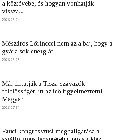
a köztévébe, és hogyan vonhatják
vissza...
2026-08-04
Mészáros Lőrinccel nem az a baj, hogy a
gyára sok energiát...
2026-08-03
Már firtatják a Tisza-szavazók
felelősségét, itt az idő figyelmeztetni
Magyart
2026-07-31
Fauci kongresszusi meghallgatása a
sztálinizmus legsötétebb napjait idézi