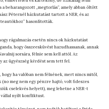
, embertelen és kártékony, de fizikailag félni
 a beharangozott „megtorlás”, amely abban öltött
hász Péternél házkutatást tartott a NER, és az
eteautókhoz” hasonlították.
hogy rágalmazás esetén nincs ok házkutatást
aganda, hogy összeesküvést hazudhassanak, annak
valnij sorsára, félnie sem kell attól. Az
y az ügyészség kérdést sem tett fel.
t, hogy ha valóban nem félnének, mert nincs mitől,
 (no meg nem egy pénzre hajtó, volt fideszes
iük cselekvés helyett), meg lehetne a NER-t
állal nyílt konfliktust.