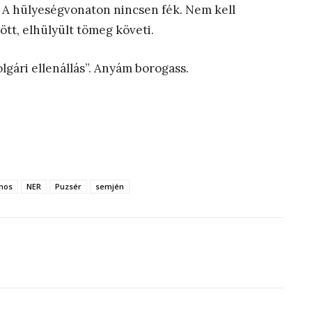
n. A hülyeségvonaton nincsen fék. Nem kell
ött, elhülyült tömeg követi.
olgári ellenállás”. Anyám borogass.
ános
NER
Puzsér
semjén