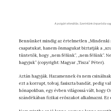
A polgári ellenállás. Szerintünk önparódia va
Bennünket mindig az értelmetlen „Mindenki 
csapatukat, hanem önmagukat biztatják a „szur
tüntetők, hogy „nem félünk”, „nem félünk”. 
hagyjuk” (copyright: Magyar „Tisza” Péter).
Aztán hagyják. Hazamennek és nem csinálnak 
ezt a korrupt, tolvaj, fasiszta bandát, pedig va
hónapokban, egy évben világossá vált, hogy O
szándékában fizikai erőszakot alkalmazni. Ez 