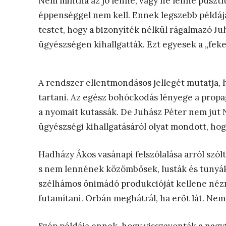
Nem mintha az jó lenne, vagy ne lenne pusztító
éppenséggel nem kell. Ennek legszebb példája
testet, hogy a bizonyíték nélkül rágalmazó Ju
ügyészségen kihallgatták. Ezt egyesek a „fek
A rendszer ellentmondásos jellegét mutatja, 
tartani. Az egész bohóckodás lényege a prop
a nyomait kutassák. De Juhász Péter nem jut Na
ügyészségi kihallgatásáról olyat mondott, hog
Hadházy Ákos vasánapi felszólalása arról szól
s nem lennének közömbösek, lusták és tunyák
szélhámos önimádó produkcióját kellene nézn
futamítani. Orbán meghátrál, ha erőt lát. Nem v