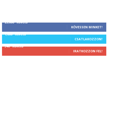
25,000
Követő
KÖVESSEN MINKET!
1,000
Követő
CSATLAKOZZON!
340
Követő
IRATKOZZON FEL!