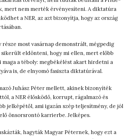
akarítás törvényt, nem tudták betiltani a Pride-
ák, mert nem merték érvényesíteni. A diktatúra
ödhet a NER, az azt bizonyítja, hogy az ország
rtásában.
gy része most vasárnap demonstrált, mégpedig
ikerült eldönteni, hogy mi ellen, mert előbb
mi maga a téboly: megbékélést akart hirdetni a
yáva is, de elnyomó fasiszta diktatúrával.
lmazó Juhász Péter mellett, akinek bizonyíték
ttól, a NER élősködő, korrupt, rágalmazó és
bb jelképétől, ami igazán szép teljesítmény, de jól
velő önsorsrontó karrierbe. Jelképes.
puskázták, hagyták Magyar Péternek, hogy ezt a