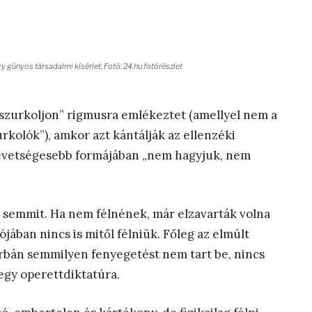
gy gúnyos társadalmi kísérlet. Fotó: 24.hu fotórészlet
szurkoljon” rigmusra emlékeztet (amellyel nem a
kolók”), amkor azt kántálják az ellenzéki
Nevetségesebb formájában „nem hagyjuk, nem
semmit. Ha nem félnének, már elzavarták volna
lójában nincs is mitől félniük. Főleg az elmúlt
rbán semmilyen fenyegetést nem tart be, nincs
egy operettdiktatúra.