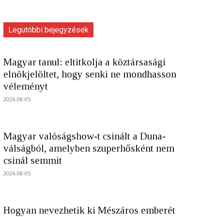
Legutóbbi bejegyzések
Magyar tanul: eltitkolja a köztársasági
elnökjelöltet, hogy senki ne mondhasson
véleményt
2026-08-05
Magyar valóságshow-t csinált a Duna-
válságból, amelyben szuperhősként nem
csinál semmit
2026-08-05
Hogyan nevezhetik ki Mészáros emberét