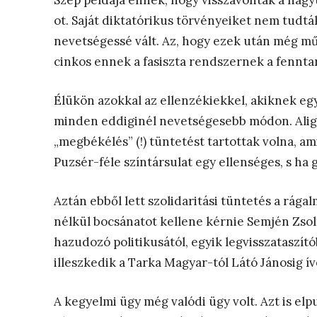
Szép példája ennek, hogy visszavonták a nagyt
ot. Saját diktatórikus törvényeiket nem tudt
nevetségessé vált. Az, hogy ezek után még műk
cinkos ennek a fasiszta rendszernek a fennta
Élükön azokkal az ellenzékiekkel, akiknek e
minden eddiginél nevetségesebb módon. Alig s
„megbékélés” (!) tüntetést tartottak volna, a
Puzsér-féle színtársulat egy ellenséges, s ha g
Aztán ebből lett szolidaritási tüntetés a rága
nélkül bocsánatot kellene kérnie Semjén Zsol
hazudozó politikusától, egyik legvisszataszító
illeszkedik a Tarka Magyar-tól Látó Jánosig í
A kegyelmi ügy még valódi ügy volt. Azt is el