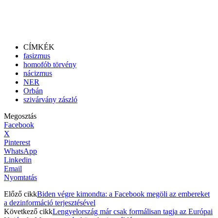
CÍMKÉK
fasizmus
homofób törvény
nácizmus
NER
Orbán
szivárvány zászló
Megosztás
Facebook
X
Pinterest
WhatsApp
Linkedin
Email
Nyomtatás
Előző cikk
Biden végre kimondta: a Facebook megöli az embereket
a dezinformáció terjesztésével
Következő cikk
Lengyelország már csak formálisan tagja az Európai