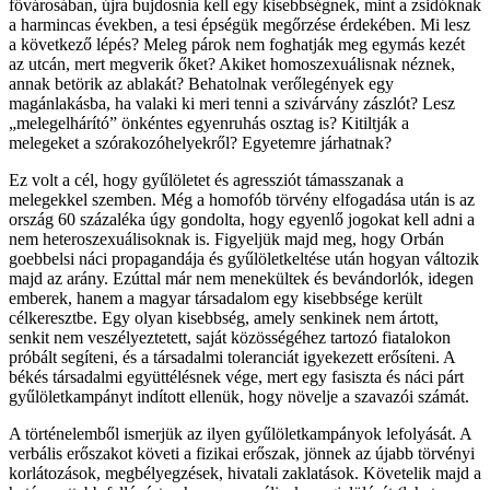
fővárosában, újra bujdosnia kell egy kisebbségnek, mint a zsidóknak
a harmincas években, a tesi épségük megőrzése érdekében. Mi lesz
a következő lépés? Meleg párok nem foghatják meg egymás kezét
az utcán, mert megverik őket? Akiket homoszexuálisnak néznek,
annak betörik az ablakát? Behatolnak verőlegények egy
magánlakásba, ha valaki ki meri tenni a szivárvány zászlót? Lesz
„melegelhárító” önkéntes egyenruhás osztag is? Kitiltják a
melegeket a szórakozóhelyekről? Egyetemre járhatnak?
Ez volt a cél, hogy gyűlöletet és agressziót támasszanak a
melegekkel szemben. Még a homofób törvény elfogadása után is az
ország 60 százaléka úgy gondolta, hogy egyenlő jogokat kell adni a
nem heteroszexuálisoknak is. Figyeljük majd meg, hogy Orbán
goebbelsi náci propagandája és gyűlöletkeltése után hogyan változik
majd az arány. Ezúttal már nem menekültek és bevándorlók, idegen
emberek, hanem a magyar társadalom egy kisebbsége került
célkeresztbe. Egy olyan kisebbség, amely senkinek nem ártott,
senkit nem veszélyeztetett, saját közösségéhez tartozó fiatalokon
próbált segíteni, és a társadalmi toleranciát igyekezett erősíteni. A
békés társadalmi együttélésnek vége, mert egy fasiszta és náci párt
gyűlöletkampányt indított ellenük, hogy növelje a szavazói számát.
A történelemből ismerjük az ilyen gyűlöletkampányok lefolyását. A
verbális erőszakot követi a fizikai erőszak, jönnek az újabb törvényi
korlátozások, megbélyegzések, hivatali zaklatások. Követelik majd a