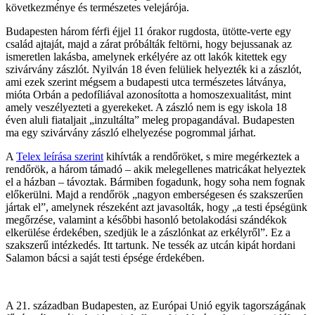
következménye és természetes velejárója.
Budapesten három férfi éjjel 11 órakor rugdosta, ütötte-verte egy
család ajtaját, majd a zárat próbálták feltörni, hogy bejussanak az
ismeretlen lakásba, amelynek erkélyére az ott lakók kitettek egy
szivárvány zászlót. Nyilván 18 éven felüliek helyezték ki a zászlót,
ami ezek szerint mégsem a budapesti utca természetes látványa,
mióta Orbán a pedofíliával azonosította a homoszexualitást, mint
amely veszélyezteti a gyerekeket. A zászló nem is egy iskola 18
éven aluli fiataljait „inzultálta” meleg propagandával. Budapesten
ma egy szivárvány zászló elhelyezése pogrommal járhat.
A
Telex leírása szerint
kihívták a rendőröket, s mire megérkeztek a
rendőrök, a három támadó – akik melegellenes matricákat helyeztek
el a házban – távoztak. Bármiben fogadunk, hogy soha nem fognak
előkerülni. Majd a rendőrök „nagyon emberségesen és szakszerűen
jártak el”, amelynek részeként azt javasolták, hogy „a testi épségünk
megőrzése, valamint a későbbi hasonló betolakodási szándékok
elkerülése érdekében, szedjük le a zászlónkat az erkélyről”. Ez a
szakszerű intézkedés. Itt tartunk. Ne tessék az utcán kipát hordani
Salamon bácsi a saját testi épsége érdekében.
A 21. században Budapesten, az Európai Unió egyik tagországának