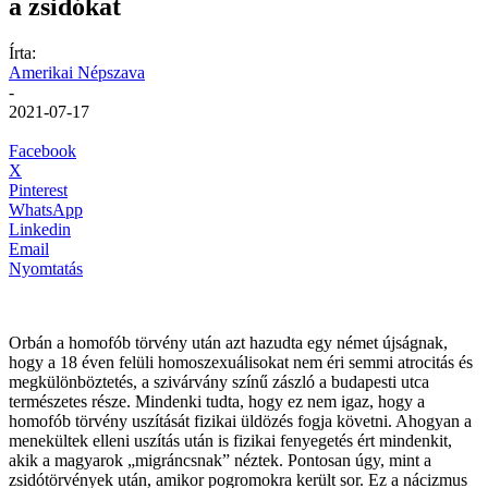
a zsidókat
Írta:
Amerikai Népszava
-
2021-07-17
Facebook
X
Pinterest
WhatsApp
Linkedin
Email
Nyomtatás
Orbán a homofób törvény után azt hazudta egy német újságnak,
hogy a 18 éven felüli homoszexuálisokat nem éri semmi atrocitás és
megkülönböztetés, a szivárvány színű zászló a budapesti utca
természetes része. Mindenki tudta, hogy ez nem igaz, hogy a
homofób törvény uszítását fizikai üldözés fogja követni. Ahogyan a
menekültek elleni uszítás után is fizikai fenyegetés ért mindenkit,
akik a magyarok „migráncsnak” néztek. Pontosan úgy, mint a
zsidótörvények után, amikor pogromokra került sor. Ez a nácizmus