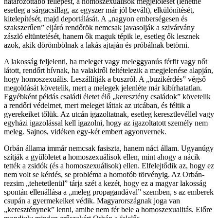
határozottabb fellépést, a homoszexuálisok megjelölését (lehetne
esetleg a sárgacsillag, az egyszer már jól bevált), elkülönítését,
kitelepítését, majd deportálását. A „nagyon emberségesen és
szakszerűen” eljáró rendőrök nemcsak javasolják a szivárvány
zászló eltüntetését, hanem ők maguk tépik le, esetleg ők lesznek
azok, akik dörömbölnak a lakás ajtaján és próbálnak betörni.
A lakosság feljelenti, ha meleget vagy meleggyanús férfit vagy nőt
látott, rendőrt hívnak, ha valakiről feltételezik a megjelenése alapján,
hogy homoszexuális. Leszállítják a buszról. A „buzikérdés” végső
megoldását követelik, mert a melegek jelenléte már kibírhatatlan.
Egyébként példás családi életet élő „keresztény családok” követelik
a rendőri védelmet, mert meleget láttak az utcában, és féltik a
gyerekeiket tőlük. Az utcán igazoltatnak, esetleg keresztlevéllel vagy
egyházi igazolással kell igazolni, hogy az igazoltatott személy nem
meleg. Sajnos, vidéken egy-két embert agyonvernek.
Orbán állama immár nemcsak fasiszta, hanem náci állam. Ugyanúgy
szítják a gyűlöletet a homoszexuálisok ellen, mint ahogy a nácik
tették a zsidók (és a homoszexuálisok) ellen. Elfelejtődik az, hogy ez
nem volt se kérdés, se probléma a homofób törvényig. Az Orbán-
rezsim „tehetetlenül” tárja szét a kezét, hogy ez a magyar lakosság
spontán ellenállása a „meleg propagandával” szemben, s az emberek
csupán a gyermekeiket védik. Magyarországnak joga van
„kereszténynek” lenni, amibe nem fér bele a homoszexualitás. Előre