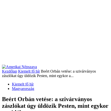
Kezdőlap
Kiemelt fő hír
Beért Orbán vetése: a szivárványos
zászlókat úgy üldözik Pesten, mint egykor a...
Kiemelt fő hír
Magyarország
Beért Orbán vetése: a szivárványos
zászlókat úgy üldözik Pesten, mint egykor