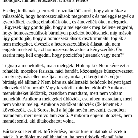
mondjuk: minden erőszakért Orbán a felelős.
Esetleg indítanak „nemzeti konzultációt” arról, hogy akarják-e a
válaszolók, hogy homoszexuálisok megrontsák és meleggé tegyék a
gyereküket, esetleg elrabolják őket, és átneveljék őket melegnek.
„Egyesek úgy gondolják, hogy a melegeknek meg kellene engedni,
hogy homoszexuálisok bármilyen pozíciót betöltsenek, míg mások
úgy gondolják, hogy a homoszexuálisok diszkriminálni fogják a
nem melegeket, elveszik a heteroszexuálisok állását, aki nem
engedelmeskedik, azt homoszexuális aktusra kényszerítik. Ön
szerint meg kell engedni, hogy pozícióba jussanak vagy nem?”
Tegnap a menekültek, ma a melegek. Holnap ki? Nem kéne ezt a
rohadék, mocskos fasiszta, náci bandát, közönséges bűnszervezetet,
amely egymás ellen uszítja a magyarokat, elkergetni és végre
bíróság elé állítani? Nem kéne az álellenzéki bohócok helyett igazi
ellenzéket létrehozni? Vagy kezdődik minden elölről? Amikor a
menekülteket üldözték, csendben maradtam, mert nem voltam
menekült. Amikor a melegeket üldözték, csendben maradtam, mert
nem voltam meleg. Amikor a zsidókat üldözték (ők lehetnek a
következők, csak Sorost kell a fajtája nevén nevezni), csendben
maradtam, mert nem voltam zsidó. Amikorra engem üldöztek, nem
maradt senki, aki tiltakozhatott volna.
Bárkire sor kerülhet. Idő kérdése, mikor kire mutatnak rá ezek a
nácik. A gyűlölet megállíthatatlan, ha nem ütközik ellenállásba.