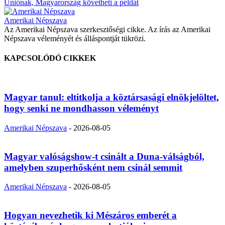
Uniónak, Magyarország követheti a példát
Amerikai Népszava
Az Amerikai Népszava szerkesztőségi cikke. Az írás az Amerikai
Népszava véleményét és álláspontját tükrözi.
KAPCSOLÓDÓ CIKKEK
Magyar tanul: eltitkolja a köztársasági elnökjelöltet,
hogy senki ne mondhasson véleményt
Amerikai Népszava
-
2026-08-05
Magyar valóságshow-t csinált a Duna-válságból,
amelyben szuperhősként nem csinál semmit
Amerikai Népszava
-
2026-08-05
Hogyan nevezhetik ki Mészáros emberét a