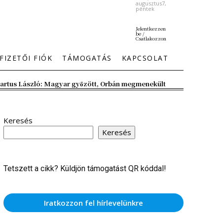
augusztus7,
péntek
Jelentkezzen
be /
Csatlakozzon
FIZETŐI FIÓK
TÁMOGATÁS
KAPCSOLAT
artus László: Magyar győzött, Orbán megmenekült
Keresés
Keresés
Tetszett a cikk? Küldjön támogatást QR kóddal!
Iratkozzon fel hírlevelünkre