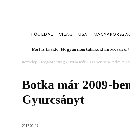
FŐOLDAL
VILÁG
USA
MAGYARORSZÁ
Bartus László: Hogyan nem találkoztam Messivel?
Kezdőlap
Magyarország
Botka már 2009-ben sem kedvelte Gy
Magyarország
Botka már 2009-ben
Gyurcsányt
-
2017-02-19