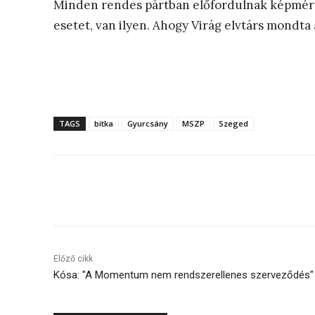
Minden rendes pártban előfordulnak képmér
esetet, van ilyen. Ahogy Virág elvtárs mondta
TAGS
bitka
Gyurcsány
MSZP
Szeged
Megosztás
Előző cikk
Kósa: "A Momentum nem rendszerellenes szerveződés"