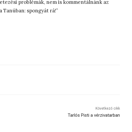
etezési problémák, nem is kommentálnánk az
 a Tanúban: spongyát rá!”
Következő cikk
Tarlós Pisti a vérzivatarban