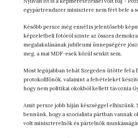
Nyilván itt is a képméretezéssel volt baj – P
egypártrendszer minisztere nem fért bele a s
Később persze még ennél is jelentősebb képm
képzeletbeli fotóról szinte az összes demokr
megalakulásának jubileumi ünnepségére jószer
meg, a mai MDF-esek közül senkit sem.
Most legújabban tehát Szegeden ütötte fel a 
protokollfőnök, valamint a felvételeket készí
hogy nem politikai okokból kellett távoznia 
Amit persze jobb híján készséggel elhiszünk. S
bennünk, hogy a szocialista pártban vannak o
volt miniszterelnök és pártelnök munkásságát 