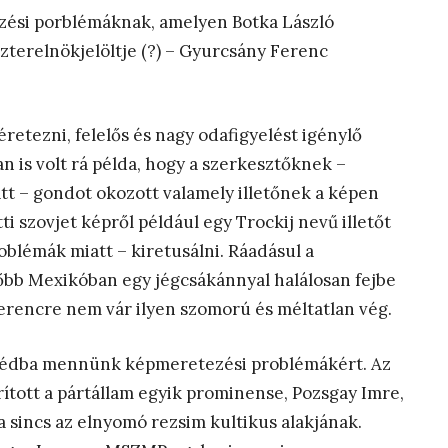
tezési porblémáknak, amelyen Botka László
zterelnökjelöltje (?) – Gyurcsány Ferenc
ezni, felelős és nagy odafigyelést igénylő
n is volt rá példa, hogy a szerkesztőknek –
 – gondot okozott valamely illetőnek a képen
ti szovjet képről például egy Trockij nevű illetőt
blémák miatt – kiretusálni. Ráadásul a
őbb Mexikóban egy jégcsákánnyal halálosan fejbe
erencre nem vár ilyen szomorú és méltatlan vég.
szédba mennünk képmeretezési problémákért. Az
ított a pártállam egyik prominense, Pozsgay Imre,
sincs az elnyomó rezsim kultikus alakjának.