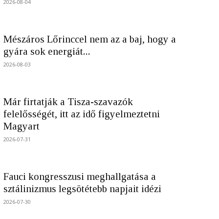
2026-08-04
Mészáros Lőrinccel nem az a baj, hogy a
gyára sok energiát...
2026-08-03
Már firtatják a Tisza-szavazók
felelősségét, itt az idő figyelmeztetni
Magyart
2026-07-31
Fauci kongresszusi meghallgatása a
sztálinizmus legsötétebb napjait idézi
2026-07-30