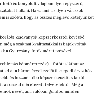
nthető és bonyolult világban ilyen egyszerű,
tokat hallani. Ha valami, az ilyen válaszok
m is szólva, hogy az összes meglévő kételyünket
a korábbi kiadványok képszerkesztői kevésbé
 még a szakmai kvalitásaikkal is bajok voltak.
nak a Gyurcsány-fotók méretezésével.
roblémás képméretezésű – fotót is láthat az
 ad át a három évvel ezelőtti szegedi árvíz hős
esebb és hozzáértőbb képszerkesztőt sikerült
it a rosszul méretezett felvételektől. Még a
erelnök nevét, ami valóban gondos, minden