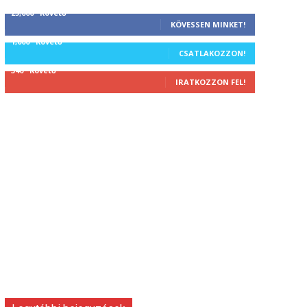
25,000
Követő
KÖVESSEN MINKET!
1,000
Követő
CSATLAKOZZON!
340
Követő
IRATKOZZON FEL!