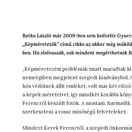
Botka László már 2009-ben sem kedvelte Gyurcsán
„Képméretezők” című cikke az akkor még működő
ben. Ha elolvassák, sok mindent megérthetnek B
„Képméretezési problémák miatt maradtak ki 
nemrégiben megjelent szegedi kiadványból. A
hős védőinek állít emléket, volt már két elő
a képek méreteivel, így mindkét korábbi kön
Ferencről készült fotók. A mostani, harmadik 
szerkeszteni a rossz minőségű felvételeket.
Mindezt Kerek Ferenctől, a szegedi önkormán