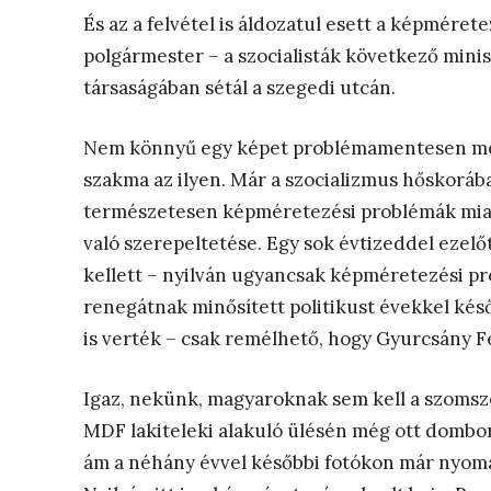
És az a felvétel is áldozatul esett a képmére
polgármester – a szocialisták következő minis
társaságában sétál a szegedi utcán.
Nem könnyű egy képet problémamentesen méret
szakma az ilyen. Már a szocializmus hőskorába
természetesen képméretezési problémák miatt
való szerepeltetése. Egy sok évtizeddel ezelőt
kellett – nyilván ugyancsak képméretezési pro
renegátnak minősített politikust évekkel kés
is verték – csak remélhető, hogy Gyurcsány F
Igaz, nekünk, magyaroknak sem kell a szom
MDF lakiteleki alakuló ülésén még ott dombor
ám a néhány évvel későbbi fotókon már nyoma 