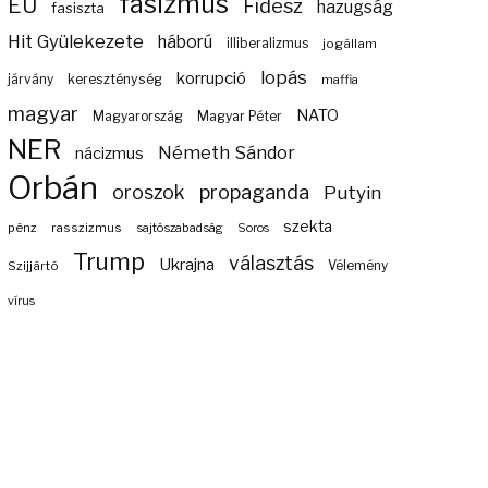
fasizmus
EU
Fidesz
hazugság
fasiszta
Hit Gyülekezete
háború
illiberalizmus
jogállam
lopás
korrupció
járvány
kereszténység
maffia
magyar
NATO
Magyarország
Magyar Péter
NER
Németh Sándor
nácizmus
Orbán
propaganda
oroszok
Putyin
szekta
pénz
rasszizmus
sajtószabadság
Soros
Trump
választás
Ukrajna
Szijjártó
Vélemény
vírus