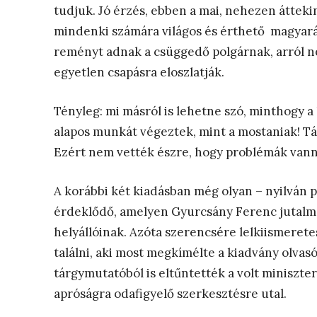
tudjuk. Jó érzés, ebben a mai, nehezen átteki
mindenki számára világos és érthető magyaráza
reményt adnak a csüggedő polgárnak, arról ne
egyetlen csapásra eloszlatják.
Tényleg: mi másról is lehetne szó, minthogy 
alapos munkát végeztek, mint a mostaniak! Tán
Ezért nem vették észre, hogy problémák van
A korábbi két kiadásban még olyan – nyilván p
érdeklődő, amelyen Gyurcsány Ferenc jutalmat
helyállóinak. Azóta szerencsére lelkiismeret
találni, aki most megkímélte a kiadvány olvasó
tárgymutatóból is eltűntették a volt miniszt
apróságra odafigyelő szerkesztésre utal.