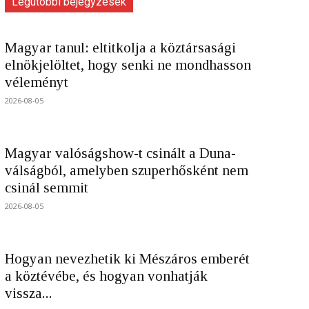
Legutóbbi bejegyzések
Magyar tanul: eltitkolja a köztársasági
elnökjelöltet, hogy senki ne mondhasson
véleményt
2026-08-05
Magyar valóságshow-t csinált a Duna-
válságból, amelyben szuperhősként nem
csinál semmit
2026-08-05
Hogyan nevezhetik ki Mészáros emberét
a köztévébe, és hogyan vonhatják
vissza...