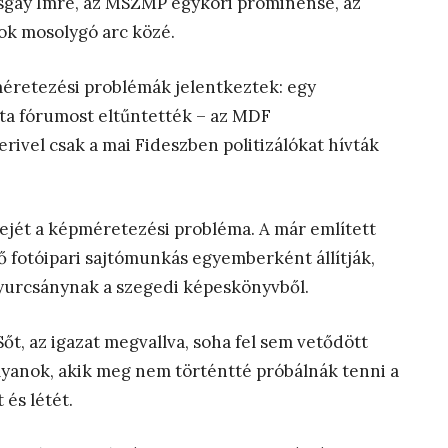
ozsgay Imre, az MSZMP egykori prominense, az
ok mosolygó arc közé.
éretezési problémák jelentkeztek: egy
ata fórumost eltűntették – az MDF
ivel csak a mai Fideszben politizálókat hívták
fejét a képméretezési probléma. A már említett
tő fotóipari sajtómunkás egyemberként állítják,
Gyurcsánynak a szegedi képeskönyvből.
őt, az igazat megvallva, soha fel sem vetődött
lyanok, akik meg nem történtté próbálnák tenni a
és létét.