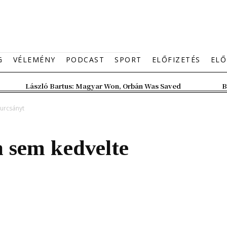
G
VÉLEMÉNY
PODCAST
SPORT
ELŐFIZETÉS
ELŐ
László Bartus: Magyar Won, Orbán Was Saved
B
urcsányt
 sem kedvelte