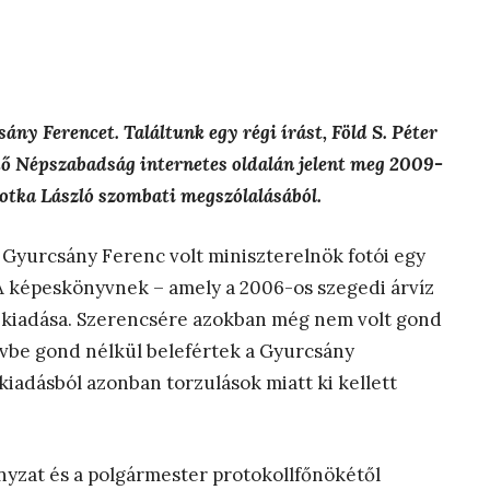
y Ferencet. Találtunk egy régi írást, Föld S. Péter
 Népszabadság internetes oldalán jelent meg 2009-
otka László szombati megszólalásából.
Gyurcsány Ferenc volt miniszterelnök fotói egy
 képeskönyvnek – amely a 2006-os szegedi árvíz
ző kiadása. Szerencsére azokban még nem volt gond
yvbe gond nélkül belefértek a Gyurcsány
kiadásból azonban torzulások miatt ki kellett
yzat és a polgármester protokollfőnökétől