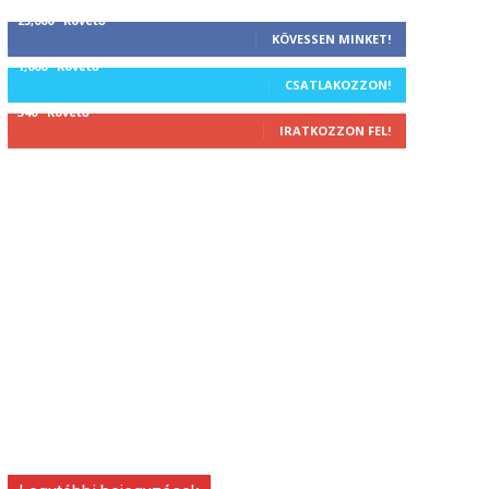
25,000
Követő
KÖVESSEN MINKET!
1,000
Követő
CSATLAKOZZON!
340
Követő
IRATKOZZON FEL!