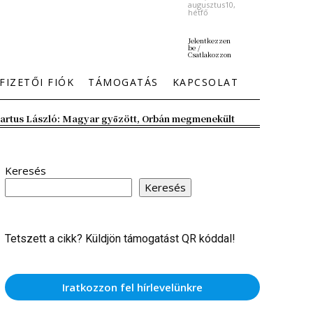
augusztus10,
hétfő
Jelentkezzen
be /
Csatlakozzon
FIZETŐI FIÓK
TÁMOGATÁS
KAPCSOLAT
artus László: Magyar győzött, Orbán megmenekült
Keresés
Keresés
Tetszett a cikk? Küldjön támogatást QR kóddal!
Iratkozzon fel hírlevelünkre