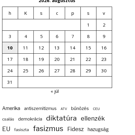
2026. augusztus
h
K
s
c
p
s
v
1
2
3
4
5
6
7
8
9
10
11
12
13
14
15
16
17
18
19
20
21
22
23
24
25
26
27
28
29
30
31
« júl
Amerika
bűnözés
antiszemitizmus
ATV
CEU
diktatúra
ellenzék
demokrácia
csalás
fasizmus
EU
Fidesz
hazugság
fasiszta