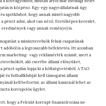
ja a közvagyonból, miután arról már bírósági ítélet
gatás is közpénz. Egy-egy nagyvállalatnak úgy
 és spotklubot, hogy annak minél nagyobb
 pénzt adni, ahol van néző, fizetőképes kereslet,
 eredmények vagy annak reménye) is.
ogatást a miniszterelnök felusi csapatának
rt adóból is a legrosszabb befektetés. Itt azonban
Nem marketing- vagy reklámérték számít, mert a
terelnököt, aki cserébe állami előnyüket,
pénzt uplán lopja ki a költségvetésből. A TAO
t és futballklubját kell támogatni állami
ánál kell befizetni, az állami kassznál lehet az
tiszta korrupciós ügylet.
ert, hogy a Felcsút korrupt finanszírozása ne