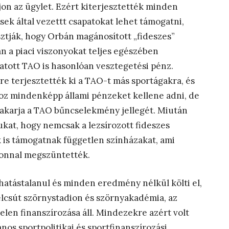
jon az ügylet. Ezért kiterjesztették minden
sek által vezettt csapatokat lehet támogatni,
sztják, hogy Orbán magánosított „fideszes”
n a piaci viszonyokat teljes egészében
tatott TAO is hasonlóan vesztegetési pénz.
e terjesztették ki a TAO-t más sportágakra, és
hoz mindenképp állami pénzeket kellene adni, de
takarja a TAO bűncselekmény jellegét. Miután
pukat, hogy nemcsak a lezsírozott fideszes
is támogatnak független színházakat, ami
azonnal megszüntették.
 hatástalanul és minden eredmény nélkül költi el,
lcsút szörnystadion és szörnyakadémia, az
len finanszírozása áll. Mindezekre azért volt
ános sportpolitikai és sportfinanszírozási