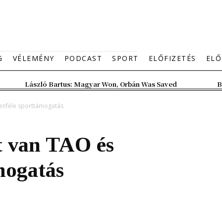
G
VÉLEMÉNY
PODCAST
SPORT
ELŐFIZETÉS
ELŐ
László Bartus: Magyar Won, Orbán Was Saved
B
denféle sporttámogatás
t van TAO és
mogatás