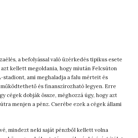
zaélés, a befolyással való üzérkedés tipikus esete
 azt kellett megoldania, hogy miután Felcsúton
-stadiont, ami meghaladja a falu mérteit és
 működtethető és finanszírozható legyen. Erre
agy cégek dobják össze, méghozzá úgy, hogy azt
sútra menjen a pénz. Cserébe ezek a cégek állami
övé, mindezt neki saját pénzből kellett volna