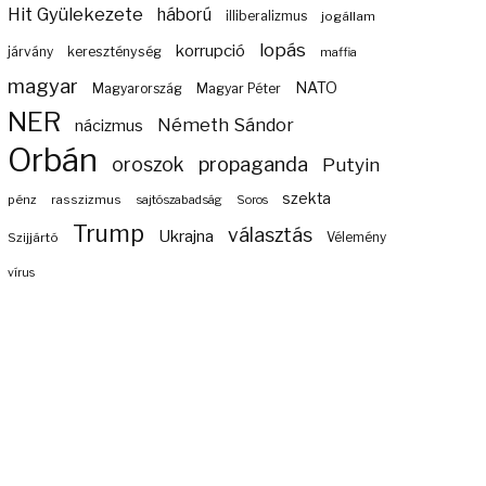
Hit Gyülekezete
háború
illiberalizmus
jogállam
lopás
korrupció
járvány
kereszténység
maffia
magyar
NATO
Magyarország
Magyar Péter
NER
Németh Sándor
nácizmus
Orbán
propaganda
oroszok
Putyin
szekta
pénz
rasszizmus
sajtószabadság
Soros
Trump
választás
Ukrajna
Szijjártó
Vélemény
vírus