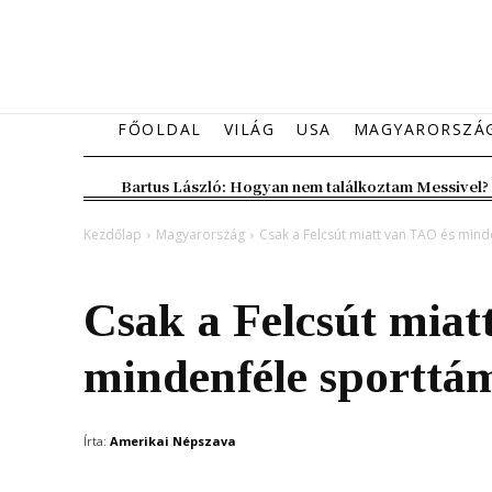
FŐOLDAL
VILÁG
USA
MAGYARORSZÁ
Bartus László: Hogyan nem találkoztam Messivel?
Kezdőlap
Magyarország
Csak a Felcsút miatt van TAO és min
Magyarország
Csak a Felcsút miat
mindenféle sporttá
Írta:
Amerikai Népszava