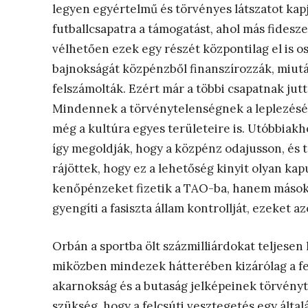
legyen egyértelmű és törvényes látszatot kap
futballcsapatra a támogatást, ahol más fidesze
vélhetően ezek egy részét központilag el is o
bajnokságát közpénzből finanszírozzák, miutá
felszámolták. Ezért már a többi csapatnak jut
Mindennek a törvénytelenségnek a leplezésér
még a kultúra egyes területeire is. Utóbbiak
így megoldják, hogy a közpénz odajusson, és 
rájöttek, hogy ez a lehetőség kinyit olyan ka
kenőpénzeket fizetik a TAO-ba, hanem mások 
gyengíti a fasiszta állam kontrollját, ezeket 
Orbán a sportba ölt százmilliárdokat teljesen
miközben mindezek hátterében kizárólag a fe
akarnokság és a butaság jelképeinek törvényte
szükség, hogy a felcsúti vesztegetés egy által