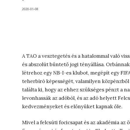
-
2020-01-08
A TAO a vesztegetés és a hatalommal való viss
és abszolút büntető jogi tényállása. Orbánnak
létrehoz egy NB-I-es klubot, megépít egy FIFA
teherbíró képességét, valamilyen közpénzből
találta ki, hogy az ehhez szükséges pénzt a n
levonhassák az adóból, és az adó helyett Felc
kedvezményeket és előnyüket kapnak őle.
Mivel a felcsúti focicsapat és az akadémia az 