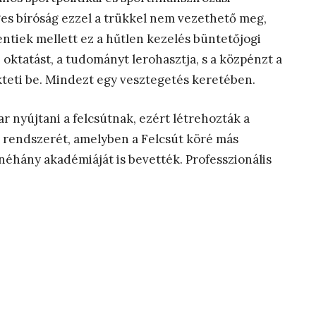
ges bíróság ezzel a trükkel nem vezethető meg,
fentiek mellett ez a hűtlen kezelés büntetőjogi
z oktatást, a tudományt lerohasztja, s a közpénzt a
kteti be. Mindezt egy vesztegetés keretében.
r nyújtani a felcsútnak, ezért létrehozták a
 rendszerét, amelyben a Felcsút köré más
néhány akadémiáját is bevették. Professzionális