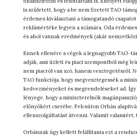
finanszírozni és fenntartani is. Ehelyett ellop
is született, hogy a be nem fizetett TAO támo
érdemes kiválasztani a támogatandó csapatot
reklámértéke legyen a számára. Oda érdemes a
és ahol vannak eredmények (akár nemzetközi
Ennek ellenére a cégek a legnagyobb TAO-tám
adják, ami üzleti és piaci szempontból még leí
nem piacról van szó, hanem vesztegetésről. 
TAO funkciója, hogy megvesztegessék a minisz
kedvezményeket és megrendeléseket ad. Így a 
lényege, hogy a miniszterelnök magánpassziójá
előnyökért cserébe. Felcsúton Orbán alapítvány
ellenszolgáltatást átvenni. Valamit valamiért, 
Orbánnak úgy kellett felállítania ezt a rendsz