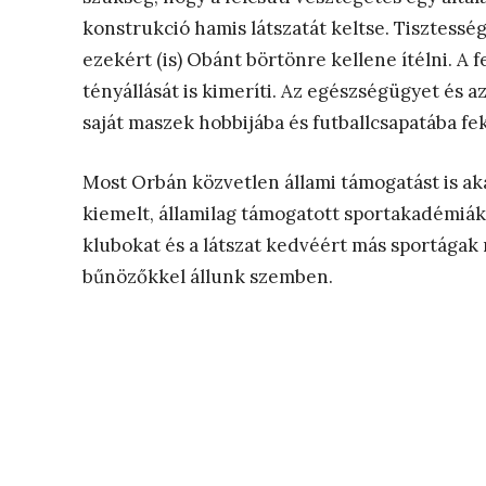
konstrukció hamis látszatát keltse. Tisztessé
ezekért (is) Obánt börtönre kellene ítélni. A 
tényállását is kimeríti. Az egészségügyet és a
saját maszek hobbijába és futballcsapatába fe
Most Orbán közvetlen állami támogatást is aka
kiemelt, államilag támogatott sportakadémiák
klubokat és a látszat kedvéért más sportágak 
bűnözőkkel állunk szemben.