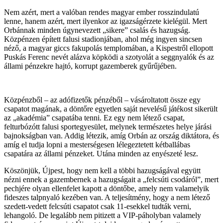
Nem azért, mert a valóban rendes magyar ember rosszindulatú
lenne, hanem azért, mert ilyenkor az igazságérzete kielégül. Mert
Orbánnak minden úgynevezett „sikere” csalás és hazugság.
Közpénzen épített falusi stadionjában, ahol még ingyen sincsen
néző, a magyar giccs fakupolás templomában, a Kispestről ellopott
Puskás Ferenc nevét alázva köpködi a szotyolát a seggnyalók és az
állami pénzekre hajtó, korrupt gazemberek gyűrűjében.
Közpénzből – az adófizetők pénzéből – vásároltatott össze egy
csapatot magának, a döntőre egyetlen saját nevelésű játékost sikerült
az „akadémia” csapatába tenni. Ez egy nem létező csapat,
felturbózótt falusi sportegyesület, melynek természetes helye járási
bajnokságban van. Addig létezik, amíg Orbán az ország diktátora, és
amíg el tudja lopni a mesterségesen lélegeztetett kétballábas
csapatára az állami pénzeket. Utána minden az enyészeté lesz.
Köszönjük, Újpest, hogy nem kell a többi hazugságával együtt
nézni ennek a gazembernek a hazugságait a „felcsúti csodáról”, mert
pechjére olyan ellenfelet kapott a döntőbe, amely nem valamelyik
fideszes talpnyaló kezében van. A teljesítmény, hogy a nem létező
szedett-vedett felcsúti csapatot csak 11-esekkel tudták verni,
lehangoló. De legalább nem pitizett a VIP-páholyban valamely