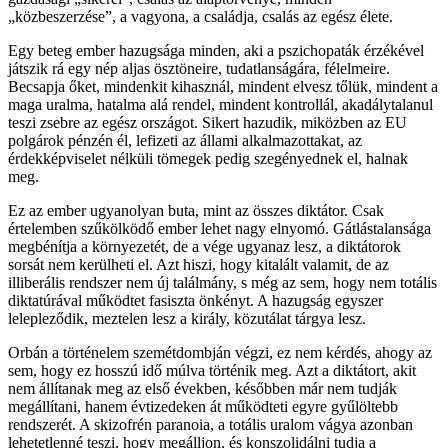
„közbeszerzése”, a vagyona, a családja, csalás az egész élete.
Egy beteg ember hazugsága minden, aki a pszichopaták érzékével
játszik rá egy nép aljas ösztöneire, tudatlanságára, félelmeire.
Becsapja őket, mindenkit kihasznál, mindent elvesz tőlük, mindent a
maga uralma, hatalma alá rendel, mindent kontrollál, akadálytalanul
teszi zsebre az egész országot. Sikert hazudik, miközben az EU
polgárok pénzén él, lefizeti az állami alkalmazottakat, az
érdekképviselet nélküli tömegek pedig szegényednek el, halnak
meg.
Ez az ember ugyanolyan buta, mint az összes diktátor. Csak
értelemben szűkölködő ember lehet nagy elnyomó. Gátlástalansága
megbénítja a környezetét, de a vége ugyanaz lesz, a diktátorok
sorsát nem kerülheti el. Azt hiszi, hogy kitalált valamit, de az
illiberális rendszer nem új találmány, s még az sem, hogy nem totális
diktatúrával működtet fasiszta önkényt. A hazugság egyszer
lelepleződik, meztelen lesz a király, közutálat tárgya lesz.
Orbán a történelem szemétdombján végzi, ez nem kérdés, ahogy az
sem, hogy ez hosszú idő múlva történik meg. Azt a diktátort, akit
nem állítanak meg az első években, későbben már nem tudják
megállítani, hanem évtizedeken át működteti egyre gyűlöltebb
rendszerét. A skizofrén paranoia, a totális uralom vágya azonban
lehetetlenné teszi, hogy megálljon, és konszolidálni tudja a