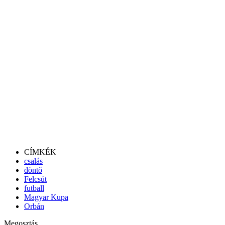
CÍMKÉK
csalás
döntő
Felcsút
futball
Magyar Kupa
Orbán
Megosztás