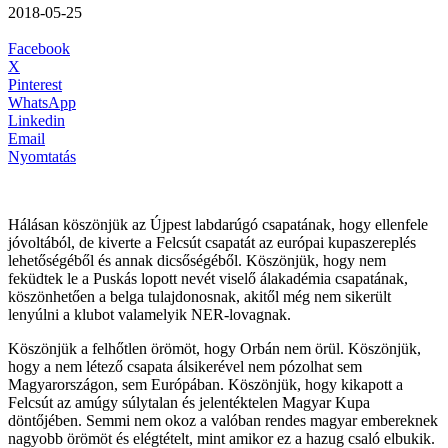
2018-05-25
Facebook
X
Pinterest
WhatsApp
Linkedin
Email
Nyomtatás
Hálásan köszönjük az Újpest labdarúgó csapatának, hogy ellenfele
jóvoltából, de kiverte a Felcsút csapatát az európai kupaszereplés
lehetőségéből és annak dicsőségéből. Köszönjük, hogy nem
feküdtek le a Puskás lopott nevét viselő álakadémia csapatának,
köszönhetően a belga tulajdonosnak, akitől még nem sikerült
lenyúlni a klubot valamelyik NER-lovagnak.
Köszönjük a felhőtlen örömöt, hogy Orbán nem örül. Köszönjük,
hogy a nem létező csapata álsikerével nem pózolhat sem
Magyarországon, sem Európában. Köszönjük, hogy kikapott a
Felcsút az amúgy súlytalan és jelentéktelen Magyar Kupa
döntőjében. Semmi nem okoz a valóban rendes magyar embereknek
nagyobb örömöt és elégtételt, mint amikor ez a hazug csaló elbukik.