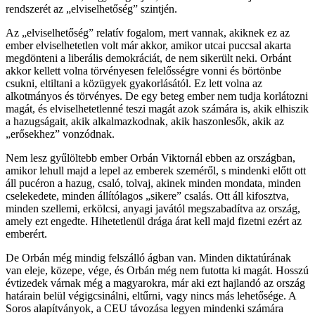
rendszerét az „elviselhetőség” szintjén.
Az „elviselhetőség” relatív fogalom, mert vannak, akiknek ez az
ember elviselhetetlen volt már akkor, amikor utcai puccsal akarta
megdönteni a liberális demokráciát, de nem sikerült neki. Orbánt
akkor kellett volna törvényesen felelősségre vonni és börtönbe
csukni, eltiltani a közügyek gyakorlásától. Ez lett volna az
alkotmányos és törvényes. De egy beteg ember nem tudja korlátozni
magát, és elviselhetetlenné teszi magát azok számára is, akik elhiszik
a hazugságait, akik alkalmazkodnak, akik haszonlesők, akik az
„erősekhez” vonzódnak.
Nem lesz gyűlöltebb ember Orbán Viktornál ebben az országban,
amikor lehull majd a lepel az emberek szeméről, s mindenki előtt ott
áll pucéron a hazug, csaló, tolvaj, akinek minden mondata, minden
cselekedete, minden állítólagos „sikere” csalás. Ott áll kifosztva,
minden szellemi, erkölcsi, anyagi javától megszabadítva az ország,
amely ezt engedte. Hihetetlenül drága árat kell majd fizetni ezért az
emberért.
De Orbán még mindig felszálló ágban van. Minden diktatúrának
van eleje, közepe, vége, és Orbán még nem futotta ki magát. Hosszú
évtizedek várnak még a magyarokra, már aki ezt hajlandó az ország
határain belül végigcsinálni, eltűrni, vagy nincs más lehetősége. A
Soros alapítványok, a CEU távozása legyen mindenki számára