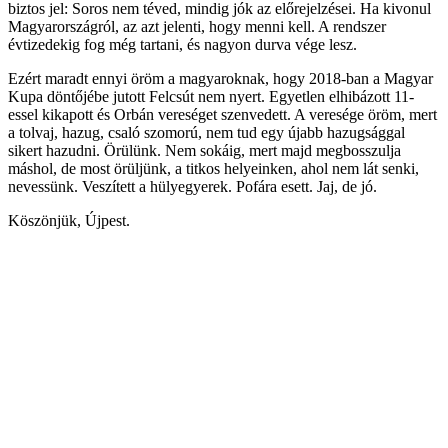
biztos jel: Soros nem téved, mindig jók az előrejelzései. Ha kivonul
Magyarországról, az azt jelenti, hogy menni kell. A rendszer
évtizedekig fog még tartani, és nagyon durva vége lesz.
Ezért maradt ennyi öröm a magyaroknak, hogy 2018-ban a Magyar
Kupa döntőjébe jutott Felcsút nem nyert. Egyetlen elhibázott 11-
essel kikapott és Orbán vereséget szenvedett. A veresége öröm, mert
a tolvaj, hazug, csaló szomorú, nem tud egy újabb hazugsággal
sikert hazudni. Örülünk. Nem sokáig, mert majd megbosszulja
máshol, de most örüljünk, a titkos helyeinken, ahol nem lát senki,
nevessünk. Veszített a hülyegyerek. Pofára esett. Jaj, de jó.
Köszönjük, Újpest.