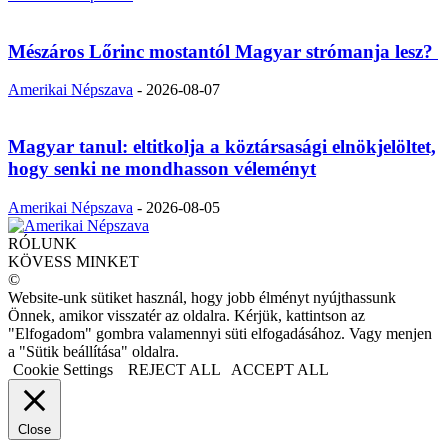
Mészáros Lőrinc mostantól Magyar strómanja lesz?
Amerikai Népszava
-
2026-08-07
Magyar tanul: eltitkolja a köztársasági elnökjelöltet,
hogy senki ne mondhasson véleményt
Amerikai Népszava
-
2026-08-05
RÓLUNK
KÖVESS MINKET
©
Website-unk sütiket használ, hogy jobb élményt nyújthassunk
Önnek, amikor visszatér az oldalra. Kérjük, kattintson az
"Elfogadom" gombra valamennyi süti elfogadásához. Vagy menjen
a "Sütik beállítása" oldalra.
Cookie Settings
REJECT ALL
ACCEPT ALL
Close