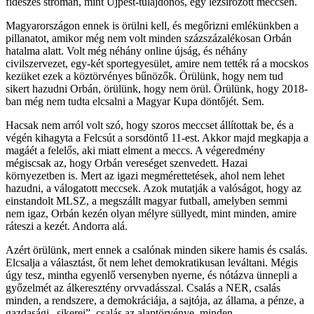
fideszes stróman, mint Újpest-tulajdonos, egy lezsírozott meccsen.
Magyarországon ennek is örülni kell, és megőrizni emlékünkben a
pillanatot, amikor még nem volt minden százszázalékosan Orbán
hatalma alatt. Volt még néhány online újság, és néhány
civilszervezet, egy-két sportegyesület, amire nem tették rá a mocskos
kezüket ezek a köztörvényes bűnözők. Örülünk, hogy nem tud
sikert hazudni Orbán, örülünk, hogy nem örül. Örülünk, hogy 2018-
ban még nem tudta elcsalni a Magyar Kupa döntőjét. Sem.
Hacsak nem arról volt szó, hogy szoros meccset állítottak be, és a
végén kihagyta a Felcsút a sorsdöntő 11-est. Akkor majd megkapja a
magáét a felelős, aki miatt elment a meccs. A végeredmény
mégiscsak az, hogy Orbán vereséget szenvedett. Hazai
környezetben is. Mert az igazi megmérettetések, ahol nem lehet
hazudni, a válogatott meccsek. Azok mutatják a valóságot, hogy az
einstandolt MLSZ, a megszállt magyar futball, amelyben semmi
nem igaz, Orbán kezén olyan mélyre süllyedt, mint minden, amire
ráteszi a kezét. Andorra alá.
Azért örülünk, mert ennek a csalónak minden sikere hamis és csalás.
Elcsalja a választást, őt nem lehet demokratikusan leváltani. Mégis
úgy tesz, mintha egyenlő versenyben nyerne, és nótázva ünnepli a
győzelmét az álkeresztény orvvadásszal. Csalás a NER, csalás
minden, a rendszere, a demokráciája, a sajtója, az állama, a pénze, a
gazdasági „sikerei”, csalás az alaptörvénye, minden