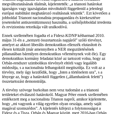
megváltoztatásának tilalmát, kijelentették: „a trianoni határokat
igazságos vagy igazságtalan mivoltuktól függetlenül a jelenlegi
európai stabilitást meghatározó realitásnak tekintik”. Ezt követően a
jobboldal Trianont nacionalista propagandára és kirekesztésre
(esetenként antiszemitizmusra) használta, a szélsőjobboldal irredenta
és revizionista retorikája vált uralkodóvá.
Ennek szellemében fogadta el a Fidesz-KDNP kétharmad 2010.
május 31-én a „nemzeti összetartozás napjáról” szóló törvényt,
amelyet az akkori liberális demokratikus ellenzék elutasított és
élesen kritizált (már amennyiben a NER megszületésének
pillanatában bármilyen demokratikus véleménynek volt éle). Egy
demokratikus kormány feladatai közé az tartozott volna, hogy az
Orbán-rendszer szimbolikus törvényét eltörli vagy legalább
módosítja, s a nacionalista felhangoktól megtisztítja. Ez volt az a
törvény, mely úgy kezdődik, hogy „Isten a történelem ura”, s a
lényege az, hogy a határoktól független („államhatárok feletti”)
összetartozást demonstrálja.
A törvény szövege burkoltan nem vesz tudomást a a trianoni
területeket elválasztó határokról. Magyar Péter ennek szellemében
emlékezett meg a nacionalista Trianon napról, amikor kijelentette,
hogy „mi vagyunk a világ egyetlen olyan országa, amely saját
magával szomszédos”. A kijelentés kifejezi a folytonosságot a
Fidesz és a Tisza, Orbán és Magyar között, mert 2016-ban Orbán