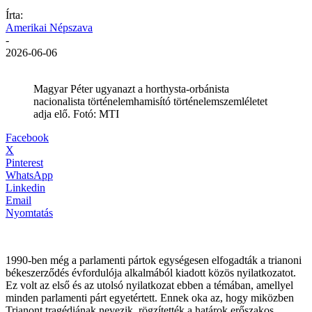
Írta:
Amerikai Népszava
-
2026-06-06
Magyar Péter ugyanazt a horthysta-orbánista
nacionalista történelemhamisító történelemszemléletet
adja elő. Fotó: MTI
Facebook
X
Pinterest
WhatsApp
Linkedin
Email
Nyomtatás
1990-ben még a parlamenti pártok egységesen elfogadták a trianoni
békeszerződés évfordulója alkalmából kiadott közös nyilatkozatot.
Ez volt az első és az utolsó nyilatkozat ebben a témában, amellyel
minden parlamenti párt egyetértett. Ennek oka az, hogy miközben
Trianont tragédiának nevezik, rögzítették a határok erőszakos