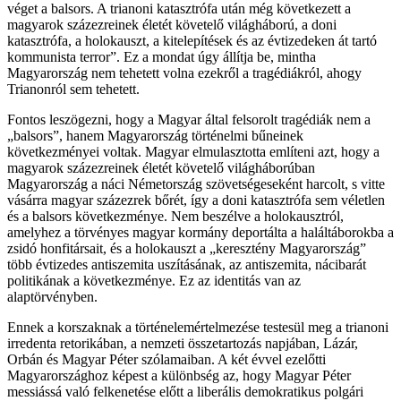
véget a balsors. A trianoni katasztrófa után még következett a
magyarok százezreinek életét követelő világháború, a doni
katasztrófa, a holokauszt, a kitelepítések és az évtizedeken át tartó
kommunista terror”. Ez a mondat úgy állítja be, mintha
Magyarország nem tehetett volna ezekről a tragédiákról, ahogy
Trianonról sem tehetett.
Fontos leszögezni, hogy a Magyar által felsorolt tragédiák nem a
„balsors”, hanem Magyarország történelmi bűneinek
következményei voltak. Magyar elmulasztotta említeni azt, hogy a
magyarok százezreinek életét követelő világháborúban
Magyarország a náci Németország szövetségeseként harcolt, s vitte
vásárra magyar százezrek bőrét, így a doni katasztrófa sem véletlen
és a balsors következménye. Nem beszélve a holokausztról,
amelyhez a törvényes magyar kormány deportálta a haláltáborokba a
zsidó honfitársait, és a holokauszt a „keresztény Magyarország”
több évtizedes antiszemita uszításának, az antiszemita, nácibarát
politikának a következménye. Ez az identitás van az
alaptörvényben.
Ennek a korszaknak a történelemértelmezése testesül meg a trianoni
irredenta retorikában, a nemzeti összetartozás napjában, Lázár,
Orbán és Magyar Péter szólamaiban. A két évvel ezelőtti
Magyarországhoz képest a különbség az, hogy Magyar Péter
messiássá való felkenetése előtt a liberális demokratikus polgári