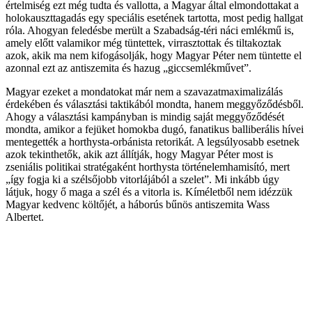
értelmiség ezt még tudta és vallotta, a Magyar által elmondottakat a
holokauszttagadás egy speciális esetének tartotta, most pedig hallgat
róla. Ahogyan feledésbe merült a Szabadság-téri náci emlékmű is,
amely előtt valamikor még tüntettek, virrasztottak és tiltakoztak
azok, akik ma nem kifogásolják, hogy Magyar Péter nem tüntette el
azonnal ezt az antiszemita és hazug „giccsemlékművet”.
Magyar ezeket a mondatokat már nem a szavazatmaximalizálás
érdekében és választási taktikából mondta, hanem meggyőződésből.
Ahogy a választási kampányban is mindig saját meggyőződését
mondta, amikor a fejüket homokba dugó, fanatikus balliberális hívei
mentegették a horthysta-orbánista retorikát. A legsúlyosabb esetnek
azok tekinthetők, akik azt állítják, hogy Magyar Péter most is
zseniális politikai stratégaként horthysta történelemhamisító, mert
„így fogja ki a szélsőjobb vitorlájából a szelet”. Mi inkább úgy
látjuk, hogy ő maga a szél és a vitorla is. Kíméletből nem idézzük
Magyar kedvenc költőjét, a háborús bűnös antiszemita Wass
Albertet.