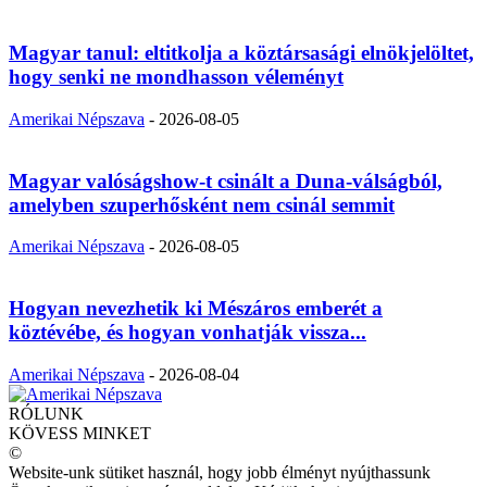
Magyar tanul: eltitkolja a köztársasági elnökjelöltet,
hogy senki ne mondhasson véleményt
Amerikai Népszava
-
2026-08-05
Magyar valóságshow-t csinált a Duna-válságból,
amelyben szuperhősként nem csinál semmit
Amerikai Népszava
-
2026-08-05
Hogyan nevezhetik ki Mészáros emberét a
köztévébe, és hogyan vonhatják vissza...
Amerikai Népszava
-
2026-08-04
RÓLUNK
KÖVESS MINKET
©
Website-unk sütiket használ, hogy jobb élményt nyújthassunk