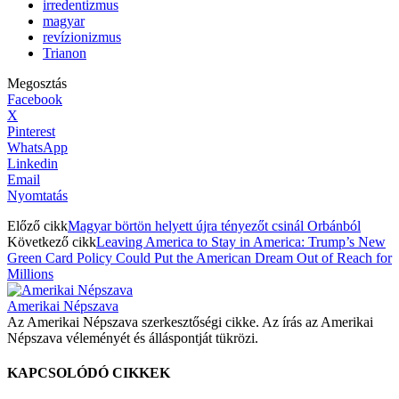
irredentizmus
magyar
revízionizmus
Trianon
Megosztás
Facebook
X
Pinterest
WhatsApp
Linkedin
Email
Nyomtatás
Előző cikk
Magyar börtön helyett újra tényezőt csinál Orbánból
Következő cikk
Leaving America to Stay in America: Trump’s New
Green Card Policy Could Put the American Dream Out of Reach for
Millions
Amerikai Népszava
Az Amerikai Népszava szerkesztőségi cikke. Az írás az Amerikai
Népszava véleményét és álláspontját tükrözi.
KAPCSOLÓDÓ CIKKEK