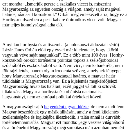
ezt mondta: „Ismerjük persze a szakállas viccet is, miszerint
Magyarország az egyetlen ország a világon, amely saját magával
határos, ráadásul köröskörül.” Orbán még emlékezett arra, hogy ez a
Horthy-rendszerben a pesti kabaré önironikus vicce volt. Magyar
már teljes komolysággal adta elő.
A nyíltan horthysta és antiszemita (a holokauszt áldozatait sértő)
Lázár János Orbán előtt egy évvel már kijelentette, hogy „körül
vagyunk véve saját magunkkal”. Ez a több mint 100 éves, Horthy-
korszakból örökölt történelmi-politikai toposz a szélsőjobboldal
szótárából és eszköztárából való. Nem vicc, nem kabarétréfa, nem
földrajzi leírás, hanem olyan irredenta szöveg, amelynek lényege,
hogy Magyarország Magyarországgal határos, a magyar határ
túloldalán is Magyarország van. Ez a kijelentés megkérdőjelezi
Magyarország hivatalos határait, ezért joggal váltott ki szlovák
tiltakozást. Magyar a horthysta és orbánista nacionalista
hagyományt, nem az európai politikai értékeket követi.
A magyarországi sajtó
helyenként ugyan idézte
, de nem akadt fenn
Magyar beszédének egy másik állításán, amely a fenti kijelentés
szellemiségébe és logikájába illeszkedik, s talán annál is durvább
történelemhamisítás. Magyar ezt mondta: „egy vesztes világháború
és a történelmi Magyarország megcsonkítása után azonban nem ért