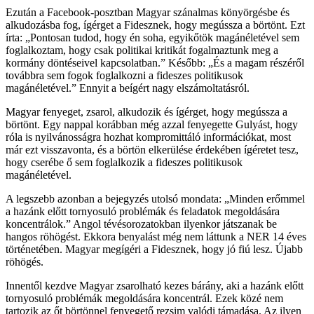
Ezután a Facebook-posztban Magyar szánalmas könyörgésbe és
alkudozásba fog, ígérget a Fidesznek, hogy megússza a börtönt. Ezt
írta: „Pontosan tudod, hogy én soha, egyikőtök magánéletével sem
foglalkoztam, hogy csak politikai kritikát fogalmaztunk meg a
kormány döntéseivel kapcsolatban.” Később: „És a magam részéről
továbbra sem fogok foglalkozni a fideszes politikusok
magánéletével.” Ennyit a beígért nagy elszámoltatásról.
Magyar fenyeget, zsarol, alkudozik és ígérget, hogy megússza a
börtönt. Egy nappal korábban még azzal fenyegette Gulyást, hogy
róla is nyilvánosságra hozhat kompromittáló információkat, most
már ezt visszavonta, és a börtön elkerülése érdekében ígéretet tesz,
hogy cserébe ő sem foglalkozik a fideszes politikusok
magánéletével.
A legszebb azonban a bejegyzés utolsó mondata: „Minden erőmmel
a hazánk előtt tornyosuló problémák és feladatok megoldására
koncentrálok.” Angol tévésorozatokban ilyenkor játszanak be
hangos röhögést. Ekkora benyalást még nem láttunk a NER 14 éves
történetében. Magyar megígéri a Fidesznek, hogy jó fiú lesz. Újabb
röhögés.
Innentől kezdve Magyar zsarolható kezes bárány, aki a hazánk előtt
tornyosuló problémák megoldására koncentrál. Ezek közé nem
tartozik az őt börtönnel fenyegető rezsim valódi támadása. Az ilyen