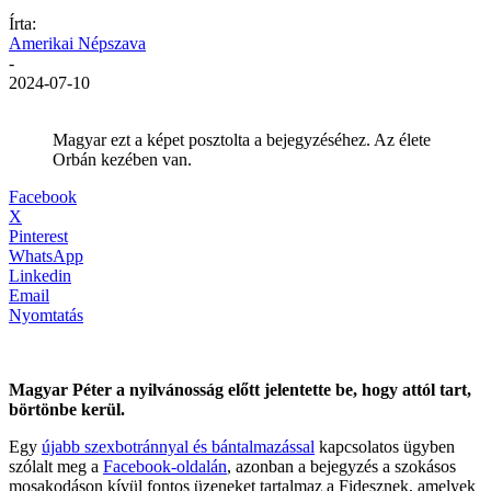
Írta:
Amerikai Népszava
-
2024-07-10
Magyar ezt a képet posztolta a bejegyzéséhez. Az élete
Orbán kezében van.
Facebook
X
Pinterest
WhatsApp
Linkedin
Email
Nyomtatás
Magyar Péter a nyilvánosság előtt jelentette be, hogy attól tart,
börtönbe kerül.
Egy
újabb szexbotránnyal és bántalmazással
kapcsolatos ügyben
szólalt meg a
Facebook-oldalán
, azonban a bejegyzés a szokásos
mosakodáson kívül fontos üzeneket tartalmaz a Fidesznek, amelyek