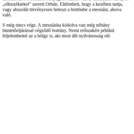
„ellenzékieket” szereti Orbán. Eldöntheti, hogy a kezében tartja,
vagy abszolút törvényesen beteszi a börtönbe a messiást, ahova
való.
S még nincs vége. A messiásba kódolva van még néhány
büntetőeljárással végződő botrány. Nemi erőszakért például
feljelenthetné az a hölgy is, aki most állt nyilvánosság elé.