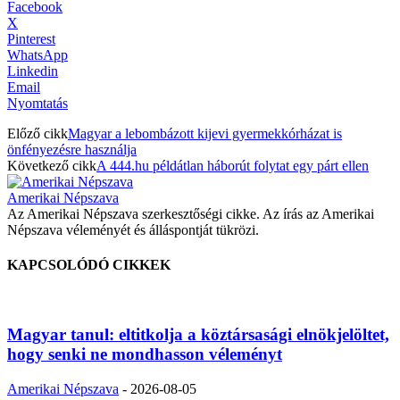
Facebook
X
Pinterest
WhatsApp
Linkedin
Email
Nyomtatás
Előző cikk
Magyar a lebombázott kijevi gyermekkórházat is
önfényezésre használja
Következő cikk
A 444.hu példátlan háborút folytat egy párt ellen
Amerikai Népszava
Az Amerikai Népszava szerkesztőségi cikke. Az írás az Amerikai
Népszava véleményét és álláspontját tükrözi.
KAPCSOLÓDÓ CIKKEK
Magyar tanul: eltitkolja a köztársasági elnökjelöltet,
hogy senki ne mondhasson véleményt
Amerikai Népszava
-
2026-08-05