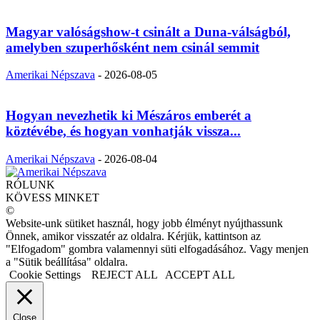
Magyar valóságshow-t csinált a Duna-válságból,
amelyben szuperhősként nem csinál semmit
Amerikai Népszava
-
2026-08-05
Hogyan nevezhetik ki Mészáros emberét a
köztévébe, és hogyan vonhatják vissza...
Amerikai Népszava
-
2026-08-04
RÓLUNK
KÖVESS MINKET
©
Website-unk sütiket használ, hogy jobb élményt nyújthassunk
Önnek, amikor visszatér az oldalra. Kérjük, kattintson az
"Elfogadom" gombra valamennyi süti elfogadásához. Vagy menjen
a "Sütik beállítása" oldalra.
Cookie Settings
REJECT ALL
ACCEPT ALL
Close