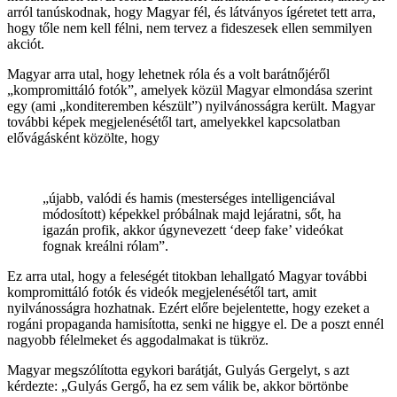
arról tanúskodnak, hogy Magyar fél, és látványos ígéretet tett arra,
hogy tőle nem kell félni, nem tervez a fideszesek ellen semmilyen
akciót.
Magyar arra utal, hogy lehetnek róla és a volt barátnőjéről
„kompromittáló fotók”, amelyek közül Magyar elmondása szerint
egy (ami „konditeremben készült”) nyilvánosságra került. Magyar
további képek megjelenésétől tart, amelyekkel kapcsolatban
elővágásként közölte, hogy
„újabb, valódi és hamis (mesterséges intelligenciával
módosított) képekkel próbálnak majd lejáratni, sőt, ha
igazán profik, akkor úgynevezett ‘deep fake’ videókat
fognak kreálni rólam”.
Ez arra utal, hogy a feleségét titokban lehallgató Magyar további
kompromittáló fotók és videók megjelenésétől tart, amit
nyilvánosságra hozhatnak. Ezért előre bejelentette, hogy ezeket a
rogáni propaganda hamisította, senki ne higgye el. De a poszt ennél
nagyobb félelmeket és aggodalmakat is tükröz.
Magyar megszólította egykori barátját, Gulyás Gergelyt, s azt
kérdezte: „Gulyás Gergő, ha ez sem válik be, akkor börtönbe