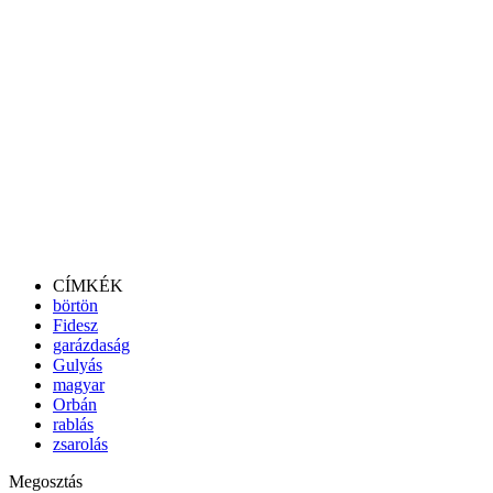
CÍMKÉK
börtön
Fidesz
garázdaság
Gulyás
magyar
Orbán
rablás
zsarolás
Megosztás