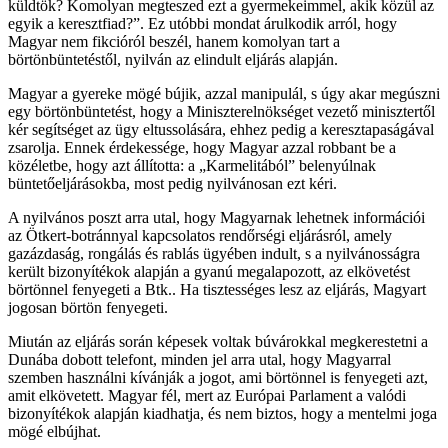
küldtök? Komolyan megteszed ezt a gyermekeimmel, akik közül az
egyik a keresztfiad?”. Ez utóbbi mondat árulkodik arról, hogy
Magyar nem fikcióról beszél, hanem komolyan tart a
börtönbüntetéstől, nyilván az elindult eljárás alapján.
Magyar a gyereke mögé bújik, azzal manipulál, s úgy akar megúszni
egy börtönbüntetést, hogy a Miniszterelnökséget vezető minisztertől
kér segítséget az ügy eltussolására, ehhez pedig a keresztapaságával
zsarolja. Ennek érdekessége, hogy Magyar azzal robbant be a
közéletbe, hogy azt állította: a „Karmelitából” belenyúlnak
büntetőeljárásokba, most pedig nyilvánosan ezt kéri.
A nyilvános poszt arra utal, hogy Magyarnak lehetnek információi
az Ötkert-botránnyal kapcsolatos rendőrségi eljárásról, amely
gazázdaság, rongálás és rablás ügyében indult, s a nyilvánosságra
került bizonyítékok alapján a gyanú megalapozott, az elkövetést
börtönnel fenyegeti a Btk.. Ha tisztességes lesz az eljárás, Magyart
jogosan börtön fenyegeti.
Miután az eljárás során képesek voltak búvárokkal megkerestetni a
Dunába dobott telefont, minden jel arra utal, hogy Magyarral
szemben használni kívánják a jogot, ami börtönnel is fenyegeti azt,
amit elkövetett. Magyar fél, mert az Európai Parlament a valódi
bizonyítékok alapján kiadhatja, és nem biztos, hogy a mentelmi joga
mögé elbújhat.