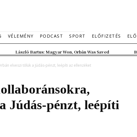
G
VÉLEMÉNY
PODCAST
SPORT
ELŐFIZETÉS
ELŐ
László Bartus: Magyar Won, Orbán Was Saved
B
bán elveszi tőlük a Júdás-pénzt, leépíti az ellenzéket
kollaboránsokra,
a Júdás-pénzt, leépíti