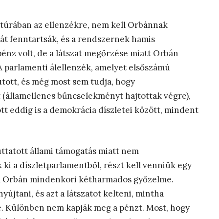
ktatúrában az ellenzékre, nem kell Orbánnak
tát fenntartsák, és a rendszernek hamis
 pénz volt, de a látszat megőrzése miatt Orbán
 A parlamenti álellenzék, amelyet elsőszámú
jutott, és még most sem tudja, hogy
 (államellenes bűncselekményt hajtottak végre),
t eddig is a demokrácia díszletei között, mindent
juttatott állami támogatás miatt nem
ki a díszletparlamentből, részt kell venniük egy
tva Orbán mindenkori kétharmados győzelme.
újtani, és azt a látszatot kelteni, mintha
. Különben nem kapják meg a pénzt. Most, hogy