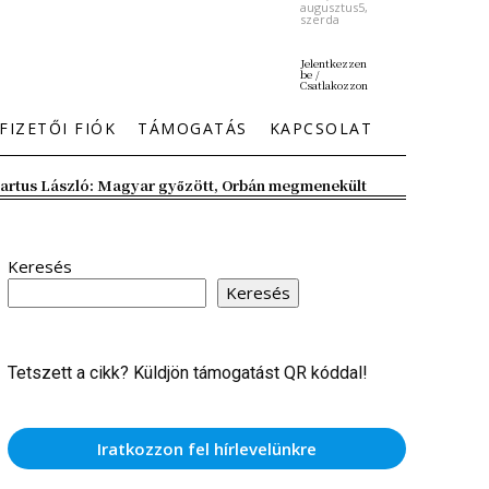
augusztus5,
szerda
Jelentkezzen
be /
Csatlakozzon
FIZETŐI FIÓK
TÁMOGATÁS
KAPCSOLAT
artus László: Magyar győzött, Orbán megmenekült
Keresés
Keresés
Tetszett a cikk? Küldjön támogatást QR kóddal!
Iratkozzon fel hírlevelünkre