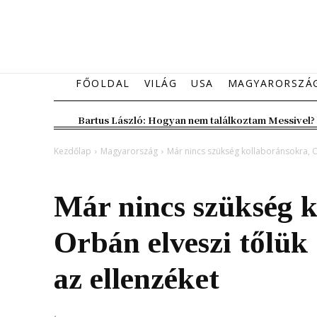
FŐOLDAL
VILÁG
USA
MAGYARORSZÁ
Bartus László: Hogyan nem találkoztam Messivel?
Kezdőlap
Magyarország
Már nincs szükség kollaboránsokra, Or
Magyarország
Már nincs szükség 
Orbán elveszi tőlük 
az ellenzéket