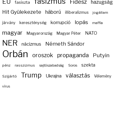
fasizmus
EU
Fidesz
hazugság
fasiszta
Hit Gyülekezete
háború
illiberalizmus
jogállam
lopás
korrupció
járvány
kereszténység
maffia
magyar
NATO
Magyarország
Magyar Péter
NER
Németh Sándor
nácizmus
Orbán
propaganda
oroszok
Putyin
szekta
pénz
rasszizmus
sajtószabadság
Soros
Trump
választás
Ukrajna
Szijjártó
Vélemény
vírus