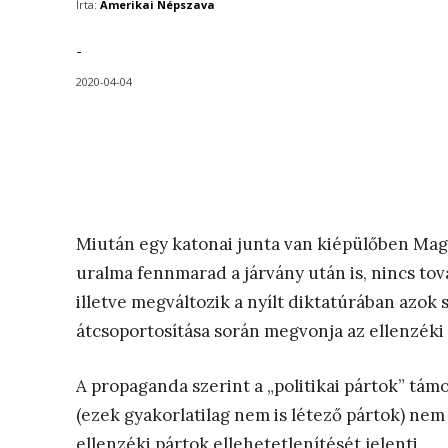
Írta:
Amerikai Népszava
-
2020-04-04
Miután egy katonai junta van kiépülőben Magy
uralma fennmarad a járvány után is, nincs tov
illetve megváltozik a nyílt diktatúrában azok 
átcsoportosítása során megvonja az ellenzéki
A propaganda szerint a „politikai pártok” támo
(ezek gyakorlatilag nem is létező pártok) nem
ellenzéki pártok ellehetetlenítését jelenti.