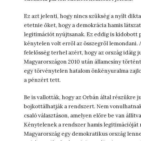
Ez azt jelenti, hogy nincs szükség a nyílt di
etetnie őket, hogy a demokrácia hamis látsza
legitimációt nyújtsanak. Ez eddig is kidobott
kénytelen volt erről az összegről lemondani.
felelősség terhel azért, hogy az ország idáig 
Magyarországon 2010 után államcsíny történt
egy törvénytelen hatalom önkényuralma zajlot
a pénzért tett.
Be is vallották, hogy az Orbán által részükre 
bojkottálhatják a rendszert. Nem vonulhatnak 
csaló választáson, amelyen előre be van állí
Kénytelenek a rendszer hamis legitimációját ny
Magyarország egy demokratikus ország lenne