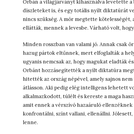
Orbán a világjárványt kihasználva levetette 
díszleteket is, és egy totális nyílt diktatúrát 
nincs szükség. A mór megtette kötelességét, 
ellátták, mennek a levesbe. Várható volt, hogy 
Minden rosszban van valami jó. Annak csak ör
hazug pártok eltűnnek, mert elfoglalták a hel
ugyanis nemcsak az, hogy magukat eladták és
Orbánt hozzásegítették a nyílt diktatúra meg
hitették az ország népével, amely sajnos nem 
átlásson. Aki pedig elég intelligens lehetett vo
alkalmazkodott, túlélt és kereste a maga haszn
amit ennek a vérszívó hazaáruló ellenzéknek a 
konfrontálni, színt vallani, ellenállni. Jólese
lenne.