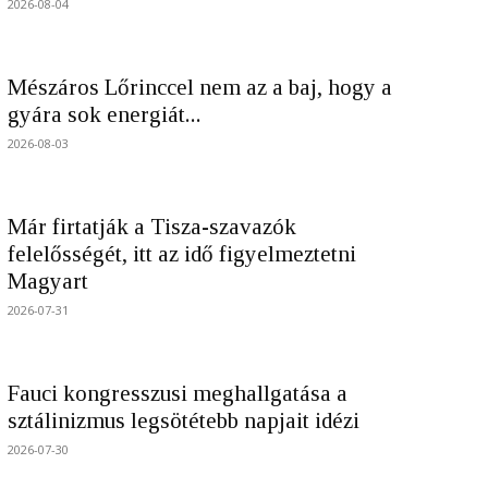
2026-08-04
Mészáros Lőrinccel nem az a baj, hogy a
gyára sok energiát...
2026-08-03
Már firtatják a Tisza-szavazók
felelősségét, itt az idő figyelmeztetni
Magyart
2026-07-31
Fauci kongresszusi meghallgatása a
sztálinizmus legsötétebb napjait idézi
2026-07-30