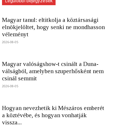
Legutóbbi bejegyzések
Magyar tanul: eltitkolja a köztársasági
elnökjelöltet, hogy senki ne mondhasson
véleményt
2026-08-05
Magyar valóságshow-t csinált a Duna-
válságból, amelyben szuperhősként nem
csinál semmit
2026-08-05
Hogyan nevezhetik ki Mészáros emberét
a köztévébe, és hogyan vonhatják
vissza...