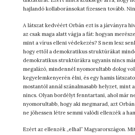
diktatúrát. Ezért nincs szüksége arra, hogy
hajlandó kollaboránsokat fizessen tovább. Ni
A látszat kedvéért Orbán ezt is a járványra hi
az csak maga alatt vágja a fát: hogyan merésze
mint a vírus elleni védekezés? S nem lesz senki
hogy ettől a demokratikus struktúrákat minde
demokratikus struktúrákra ugyanis nincs már 
megalázó, mindennél nyomorultabb dolog volt
kegyelemkenyerén élni, és egy hamis látszatot
mostantól annál szánalmasabb helyzet, mint a
nincs. Olyan bordélyt fenntartani, ahol már n
nyomorultabb, hogy aki megmarad, azt Orbán
ne jöhessen létre semmi valódi ellenzék a ha
Ezért az ellenzék „elhal” Magyarországon. Mit