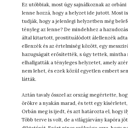
Ez utóbbiak, most úgy sajnálkoznak az orbán
lenne hozzá, hogy a helyzet ide jutott. Most 
tudják, hogy a jelenlegi helyzetben még bele
tényleg az lenne? De mindehhez a hazudozás
által kitartott, prostituálódott álellenzék adt
ellenzék és az értelmiség között, egy messzir
hazugságait erősítették, s úgy tettek, mintha
elhallgatták a tényleges helyzetet, amely azé
nem lehet, és ezek közül egyetlen embert sem
látták.
Aztán tavaly ősszel az ország megértette, hogy
örökre a nyakán marad, és tett egy kísérletet
Orbán meg is ijedt, és azt határozta el, hogy
Több terve is volt, de a világjárvány kapóra jö