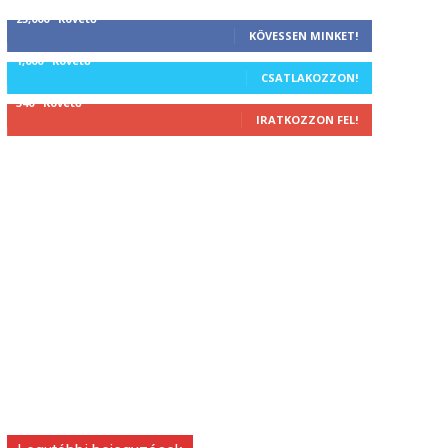
25,000
Követő
KÖVESSEN MINKET!
1,000
Követő
CSATLAKOZZON!
340
Követő
IRATKOZZON FEL!