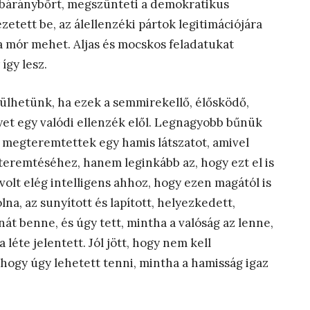
a báránybőrt, megszünteti a demokratikus
vezetett be, az álellenzéki pártok legitimációjára
a mór mehet. Aljas és mocskos feladatukat
így lesz.
ülhetünk, ha ezek a semmirekellő, élősködő,
yet egy valódi ellenzék elől. Legnagyobb bűnük
 megteremtettek egy hamis látszatot, amivel
teremtéséhez, hanem leginkább az, hogy ezt el is
volt elég intelligens ahhoz, hogy ezen magától is
lna, az sunyított és lapított, helyezkedett,
át benne, és úgy tett, mintha a valóság az lenne,
léte jelentett. Jól jött, hogy nem kell
tt, hogy úgy lehetett tenni, mintha a hamisság igaz