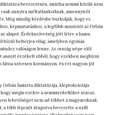
i diktatúra bevezetésén, mintha semmi közük nem
is csak annyira méltatlankodnak, amennyiről
fér. Még mindig kérdésbe burkolják, hogy ez
hoz, képmutatáshoz, a legfőbb muníciót az Orbán
a az alapot. Érdekszövetség jött létre a kamu
ől bűzlő belterjes világ, amelyben egymás
 mindez valóságos lenne. Az ország népe elől
rt annyit érzékelt ebből, hogy ezekben megbízni
 látna szívesen kormányon, és ezt nagyon jól
 Orbán fasiszta diktatúrája, kleptokráciája
, hogy mégis ezekre a semmirekellőkre szavaz.
 ilyen lehetőséget nem ad többet a magyaroknak.
tt, s több lépcsőt átugorva bevezette a nyílt