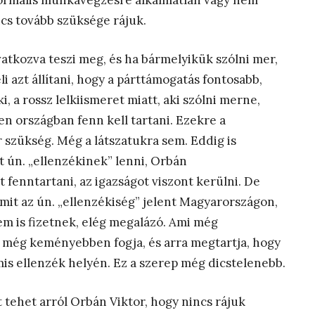
 normális munkavégzésre alkalmatlan vagy nem
ncs tovább szüksége rájuk.
vatkozva teszi meg, és ha bármelyikük szólni mer,
li azt állítani, hogy a párttámogatás fontosabb,
, a rossz lelkiismeret miatt, aki szólni merne,
n országban fenn kell tartani. Ezekre a
szükség. Még a látszatukra sem. Eddig is
 ún. „ellenzékinek” lenni, Orbán
 fenntartani, az igazságot viszont kerülni. De
mit az ún. „ellenzékiség” jelent Magyarországon,
em is fizetnek, elég megalázó. Ami még
 még keményebben fogja, és arra megtartja, hogy
mis ellenzék helyén. Ez a szerep még dicstelenebb.
 tehet arról Orbán Viktor, hogy nincs rájuk