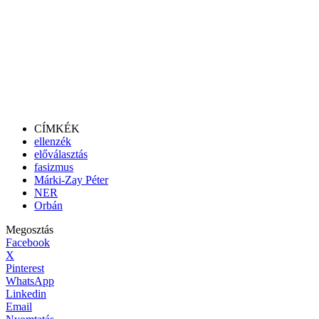
CÍMKÉK
ellenzék
előválasztás
fasizmus
Márki-Zay Péter
NER
Orbán
Megosztás
Facebook
X
Pinterest
WhatsApp
Linkedin
Email