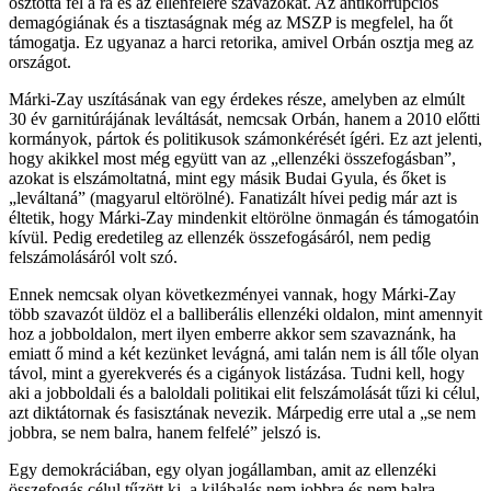
osztotta fel a rá és az ellenfelére szavazókat. Az antikorrupciós
demagógiának és a tisztaságnak még az MSZP is megfelel, ha őt
támogatja. Ez ugyanaz a harci retorika, amivel Orbán osztja meg az
országot.
Márki-Zay uszításának van egy érdekes része, amelyben az elmúlt
30 év garnitúrájának leváltását, nemcsak Orbán, hanem a 2010 előtti
kormányok, pártok és politikusok számonkérését ígéri. Ez azt jelenti,
hogy akikkel most még együtt van az „ellenzéki összefogásban”,
azokat is elszámoltatná, mint egy másik Budai Gyula, és őket is
„leváltaná” (magyarul eltörölné). Fanatizált hívei pedig már azt is
éltetik, hogy Márki-Zay mindenkit eltörölne önmagán és támogatóin
kívül. Pedig eredetileg az ellenzék összefogásáról, nem pedig
felszámolásáról volt szó.
Ennek nemcsak olyan következményei vannak, hogy Márki-Zay
több szavazót üldöz el a balliberális ellenzéki oldalon, mint amennyit
hoz a jobboldalon, mert ilyen emberre akkor sem szavaznánk, ha
emiatt ő mind a két kezünket levágná, ami talán nem is áll tőle olyan
távol, mint a gyerekverés és a cigányok listázása. Tudni kell, hogy
aki a jobboldali és a baloldali politikai elit felszámolását tűzi ki célul,
azt diktátornak és fasisztának nevezik. Márpedig erre utal a „se nem
jobbra, se nem balra, hanem felfelé” jelszó is.
Egy demokráciában, egy olyan jogállamban, amit az ellenzéki
összefogás célul tűzött ki, a kilábalás nem jobbra és nem balra