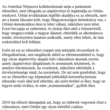
Az Amerikai Népszava kollaboránsnak tartja a parlamenti
ellenzéket, mert elfogadta az alaptörvényt és legitimálja az Orbán-
rendszert. Orbán leváltásának legfőbb akadálya ez az ellenzék, mert
azt a hamis látszatot kelti, hogy Magyarországon demokrácia van, s
Orbánt demokratikus úton le lehet váltani, miközben nem lehet.
Ezzel becsapja az embereket, és elzárja őket attól a felismeréstől,
hogy megpuccsolták a magyar államot, eltörölték az alkotmányos
rendet, törvénytelen hatalom uralkodik, amely ellen békés, de más
eszközökkel kell fellépni.
Ezért mi ezt az ellenzéket cseppet sem tekintjük elvszerűnek és
elfogadhatónak, ami meglátszik abból az ellentmondásból is, hogy
egy olyan alaptörvény alapján kiírt választáson akarnak nyerni,
amely alaptörvényt illegitimnek és semmisnek tekintenek, és
amelyre felesküsznek, ha veszítenek, miközben eltörölnék a
törvénytelensége miatt, ha nyernének. De azt nem gondoltuk, hogy
ezt az ellenzéket egy képmutató jobboldali keresztényfasiszta
ellenzéki vezér által kell eltörölni, aki azért törölné el őket, hogy ne
legyen senki riválisa, és mint „kommunistákat”, gyűlöli őket.
2010 óta először támogatjuk azt, hogy az emberek vegyenek részt a
választáson, mert Orbánt egy olyan mértékű csalásra