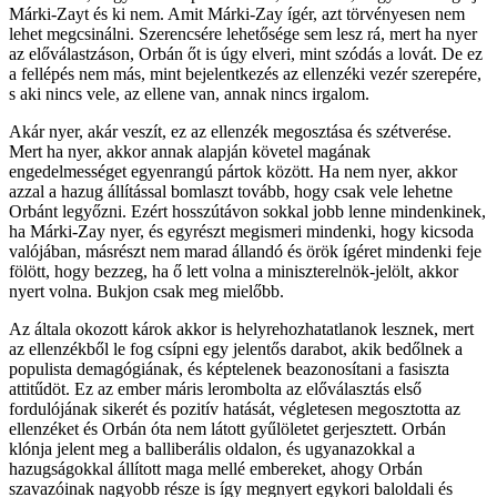
Márki-Zayt és ki nem. Amit Márki-Zay ígér, azt törvényesen nem
lehet megcsinálni. Szerencsére lehetősége sem lesz rá, mert ha nyer
az előválastzáson, Orbán őt is úgy elveri, mint szódás a lovát. De ez
a fellépés nem más, mint bejelentkezés az ellenzéki vezér szerepére,
s aki nincs vele, az ellene van, annak nincs irgalom.
Akár nyer, akár veszít, ez az ellenzék megosztása és szétverése.
Mert ha nyer, akkor annak alapján követel magának
engedelmességet egyenrangú pártok között. Ha nem nyer, akkor
azzal a hazug állítással bomlaszt tovább, hogy csak vele lehetne
Orbánt legyőzni. Ezért hosszútávon sokkal jobb lenne mindenkinek,
ha Márki-Zay nyer, és egyrészt megismeri mindenki, hogy kicsoda
valójában, másrészt nem marad állandó és örök ígéret mindenki feje
fölött, hogy bezzeg, ha ő lett volna a miniszterelnök-jelölt, akkor
nyert volna. Bukjon csak meg mielőbb.
Az általa okozott károk akkor is helyrehozhatatlanok lesznek, mert
az ellenzékből le fog csípni egy jelentős darabot, akik bedőlnek a
populista demagógiának, és képtelenek beazonosítani a fasiszta
attitűdöt. Ez az ember máris lerombolta az előválasztás első
fordulójának sikerét és pozitív hatását, végletesen megosztotta az
ellenzéket és Orbán óta nem látott gyűlöletet gerjesztett. Orbán
klónja jelent meg a balliberális oldalon, és ugyanazokkal a
hazugságokkal állított maga mellé embereket, ahogy Orbán
szavazóinak nagyobb része is így megnyert egykori baloldali és