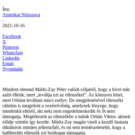
Írta:
Amerikai Népszava
-
2021-10-16
Facebook
X
Pinterest
WhatsApp
Linkedin
Email
Nyomtatás
Mindent elmond Márki-Zay Péter valódi céljairól, hogy a hívei már
azért éltetik, mert „leváltja ezt az ellenzéket”. Az könnyen lehet,
mert Orbánt leváltani nincs esélye. De megjelenésével ellenzéki
oldalon is megjelent a vezérelvűség, amelynek lényege, hogy
mindenkit eltöröl, aki neki nem engedelmeskedik és őt nem
támogatja. Megérkezett az ellenzékbe a másik Orbán Viktor, akinek
elődje szintén így kezdte. Márki-Zay magán viseli a kezdő fasiszta
diktátorok minden jellemzőjét, és mi sem természetesebb, hogy a
balliberális ellenzék ezt boldogan támogatja.