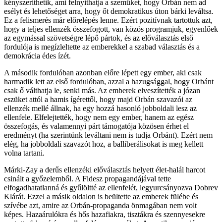
kényszeríthetik, ami felnyithatja a szemüket, hogy Orbán nem ad
esélyt és lehetőséget arra, hogy őt demokratikus úton bárki leváltsa.
Ez a felismerés már előrelépés lenne. Ezért pozitívnak tartottuk azt,
hogy a teljes ellenzék összefogott, van közös programjuk, egyenlőek
az egymással szövetségre lépő pártok, és az előválasztás első
fordulója is megízleltette az emberekkel a szabad választás és a
demokrácia édes ízét.
A második fordulóban azonban előre lépett egy ember, aki csak
harmadik lett az első fordulóban, azzal a hazugsággal, hogy Orbánt
csak ő válthatja le, senki más. Az emberek elveszítették a józan
eszüket attól a hamis ígérettől, hogy majd Orbán szavazói az
ellenzék mellé állnak, ha egy hozzá hasonló jobboldali lesz az
ellenfele. Elfelejtették, hogy nem egy ember, hanem az egész
összefogás, és valamennyi párt támogatója közösen érhet el
eredményt (ha szerintünk leváltani nem is tudja Orbánt). Ezért nem
elég, ha jobboldali szavazót hoz, a balliberálisokat is meg kellett
volna tartani.
Márki-Zay a derűs ellenzéki előválasztás helyett élet-halál harcot
csinált a győzelemből. A Fidesz propagandájával tette
elfogadhatatlanná és gyűlöltté az ellenfelét, legyurcsányozva Dobrev
Klárát. Ezzel a másik oldalon is beültette az emberek fülébe és
szívébe azt, amire az Orbán-propaganda önmagában nem volt
képes. Hazaárulókra és hős hazafiakra, tisztákra és szennyesekre