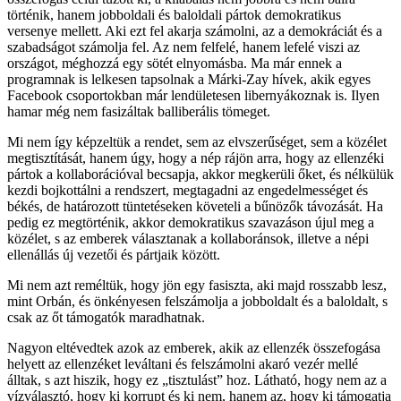
történik, hanem jobboldali és baloldali pártok demokratikus
versenye mellett. Aki ezt fel akarja számolni, az a demokráciát és a
szabadságot számolja fel. Az nem felfelé, hanem lefelé viszi az
országot, méghozzá egy sötét elnyomásba. Ma már ennek a
programnak is lelkesen tapsolnak a Márki-Zay hívek, akik egyes
Facebook csoportokban már lendületesen libernyákoznak is. Ilyen
hamar még nem fasizáltak balliberális tömeget.
Mi nem így képzeltük a rendet, sem az elvszerűséget, sem a közélet
megtisztítását, hanem úgy, hogy a nép rájön arra, hogy az ellenzéki
pártok a kollaborációval becsapja, akkor megkerüli őket, és nélkülük
kezdi bojkottálni a rendszert, megtagadni az engedelmességet és
békés, de határozott tüntetéseken követeli a bűnözők távozását. Ha
pedig ez megtörténik, akkor demokratikus szavazáson újul meg a
közélet, s az emberek választanak a kollaboránsok, illetve a népi
ellenállás új vezetői és pártjaik között.
Mi nem azt reméltük, hogy jön egy fasiszta, aki majd rosszabb lesz,
mint Orbán, és önkényesen felszámolja a jobboldalt és a baloldalt, s
csak az őt támogatók maradhatnak.
Nagyon eltévedtek azok az emberek, akik az ellenzék összefogása
helyett az ellenzéket leváltani és felszámolni akaró vezér mellé
álltak, s azt hiszik, hogy ez „tisztulást” hoz. Látható, hogy nem az a
vízválasztó, hogy ki korrupt és ki nem, hanem az, hogy ki támogatja