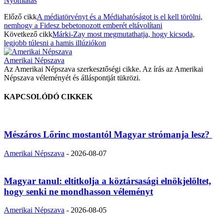
Nyomtatás
Előző cikk
A médiatörvényt és a Médiahatóságot is el kell törölni,
nemhogy a Fidesz bebetonozott emberét eltávolítani
Következő cikk
Márki-Zay most megmutathatja, hogy kicsoda,
legjobb túlesni a hamis illúziókon
Amerikai Népszava
Az Amerikai Népszava szerkesztőségi cikke. Az írás az Amerikai
Népszava véleményét és álláspontját tükrözi.
KAPCSOLÓDÓ CIKKEK
Mészáros Lőrinc mostantól Magyar strómanja lesz?
Amerikai Népszava
-
2026-08-07
Magyar tanul: eltitkolja a köztársasági elnökjelöltet,
hogy senki ne mondhasson véleményt
Amerikai Népszava
-
2026-08-05