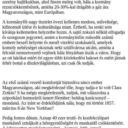
szerény hajlékukban, ahol finom meleg volt, hála a kormány
rezsicsökkentésének, amióta 20-30%-kal drágább a gáz ára
Magyarországon, mint Európában.
A kormányfőt nagy tisztelet övezi kellemes modora, műveltsége,
kifinomult ízlése és kulturáltsága miatt. Érthető, ha senki sem
kívánja kellemetlen helyzetbe hozni. A sajtó zokszó nélkül elfogadja
és szorgosan jegyzetel, amint a kormányinfón második számú
embere beszél helyette és mesél vizelési szokásairól, amelyek
komoly nehézséget okoznak neki szülővárosa utcáin, amióta a
felcsúti nemzetvezető vejének hála fényárban úszik a város. Hogy
az ott lakókat miért éri egyre több közlekedési baleset és miért járnak
fehér bottal a díszkivilágításban, azt csak ők tudják.
Az első számú vezető komfortját biztosítva nincs ember
Magyarországon, aki megkérdezné tőle, hogy tudja-e ki volt Clara
Zetkin? S ha mégis megkérdeznék, tudjuk, mit válaszolna a
sziporkázó humoráról ismert főember: boldog karácsonyt! –
mondaná. Az iránt se érdeklődjünk nála, hogy mi történt 1857.
március 8-án New Yorkban?
Pedig fontos dátum. Aznap 40 ezer textil- és konfekcióipari
munkásnő sztrájkolt a béregyenlőségért és munkaidő csökkentésért.