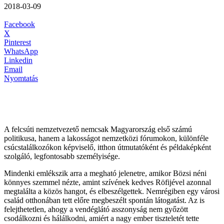
2018-03-09
Facebook
X
Pinterest
WhatsApp
Linkedin
Email
Nyomtatás
A felcsúti nemzetvezető nemcsak Magyarország első számú
politikusa, hanem a lakosságot nemzetközi fórumokon, különféle
csúcstalálkozókon képviselő, itthon útmutatóként és példaképként
szolgáló, legfontosabb személyisége.
Mindenki emlékszik arra a megható jelenetre, amikor Bözsi néni
könnyes szemmel nézte, amint szívének kedves Röfijével azonnal
megtalálta a közös hangot, és elbeszélgettek. Nemrégiben egy városi
család otthonában tett előre megbeszélt spontán látogatást. Az is
felejthetetlen, ahogy a vendéglátó asszonyság nem győzött
csodálkozni és hálálkodni, amiért a nagy ember tiszteletét tette