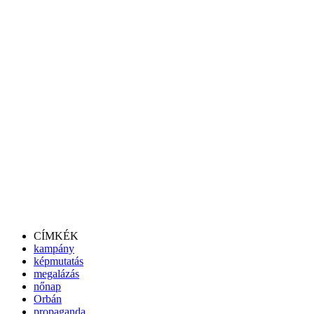
CÍMKÉK
kampány
képmutatás
megalázás
nőnap
Orbán
propaganda