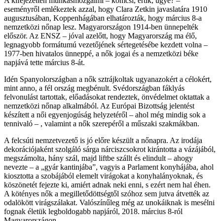
A kifejezetten munkásmozgalmi – komcsi, értik, ugye? –
eseményről emlékeztek azzal, hogy Clara Zetkin javaslatára 1910
augusztusában, Koppenhágában elhatározták, hogy március 8-a
nemzetközi nőnap lesz. Magyarországon 1914-ben ünnepelték
először. Az ENSZ – jóval azelőtt, hogy Magyarország ma élő,
legnagyobb formátumú vezetőjének sértegetésébe kezdett volna –
1977-ben hivatalos ünneppé, a nők jogai és a nemzetközi béke
napjává tette március 8-át.
Idén Spanyolországban a nők sztrájkoltak ugyanazokért a célokért,
mint anno, a fél ország megbénult. Svédországban fáklyás
felvonulást tartottak, előadásokat rendeztek, önvédelmet oktattak a
nemzetközi nőnap alkalmából. Az Európai Bizottság jelentést
készített a női egyenjogúság helyzetéről – ahol még mindig sok a
tennivaló – , valamint a nők szerepéről a műszaki szakmákban.
A felcsúti nemzetvezető is jó előre készült a nőnapra. Az irodája
dekorációjaként szolgáló sárga nárciszcsokrot kirántotta a vázájából,
megszámolta, hány szál, majd liftbe szállt és elindult – ahogy
nevezte – a „gyár kantinjába”, vagyis a Parlament konyhájába, ahol
kiosztotta a szobájából elemelt virágokat a konyhalányoknak, és
köszönetét fejezte ki, amiért adnak neki enni, s ezért nem hal éhen.
A kötényes nők a megilletődöttségtől szóhoz sem jutva átvették az
odalökött virágszálakat. Valószínűleg még az unokáiknak is mesélni
fognak életük legboldogabb napjáról, 2018. március 8-ról
Magyarországon.