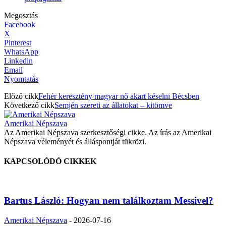
Megosztás
Facebook
X
Pinterest
WhatsApp
Linkedin
Email
Nyomtatás
Előző cikk
Fehér keresztény magyar nő akart késelni Bécsben
Következő cikk
Semjén szereti az állatokat – kitömve
Amerikai Népszava
Az Amerikai Népszava szerkesztőségi cikke. Az írás az Amerikai
Népszava véleményét és álláspontját tükrözi.
KAPCSOLÓDÓ CIKKEK
Bartus László: Hogyan nem találkoztam Messivel?
Amerikai Népszava
-
2026-07-16