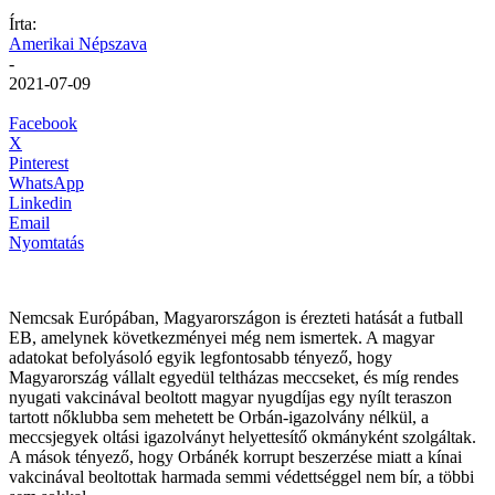
Írta:
Amerikai Népszava
-
2021-07-09
Facebook
X
Pinterest
WhatsApp
Linkedin
Email
Nyomtatás
Nemcsak Európában, Magyarországon is érezteti hatását a futball
EB, amelynek következményei még nem ismertek. A magyar
adatokat befolyásoló egyik legfontosabb tényező, hogy
Magyarország vállalt egyedül teltházas meccseket, és míg rendes
nyugati vakcinával beoltott magyar nyugdíjas egy nyílt teraszon
tartott nőklubba sem mehetett be Orbán-igazolvány nélkül, a
meccsjegyek oltási igazolványt helyettesítő okmányként szolgáltak.
A mások tényező, hogy Orbánék korrupt beszerzése miatt a kínai
vakcinával beoltottak harmada semmi védettséggel nem bír, a többi