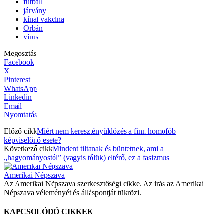
futball
járvány
kínai vakcina
Orbán
vírus
Megosztás
Facebook
X
Pinterest
WhatsApp
Linkedin
Email
Nyomtatás
Előző cikk
Miért nem keresztényüldözés a finn homofób
képviselőnő esete?
Következő cikk
Mindent tiltanak és büntetnek, ami a
„hagyományostól” (vagyis tőlük) eltérő, ez a fasizmus
Amerikai Népszava
Az Amerikai Népszava szerkesztőségi cikke. Az írás az Amerikai
Népszava véleményét és álláspontját tükrözi.
KAPCSOLÓDÓ CIKKEK