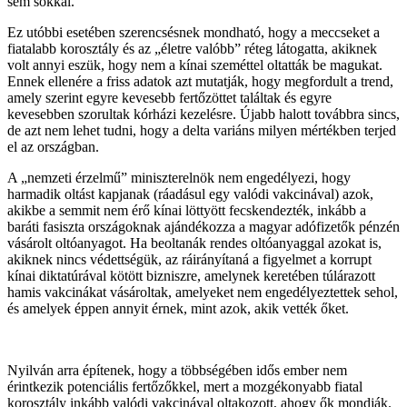
sem sokkal.
Ez utóbbi esetében szerencsésnek mondható, hogy a meccseket a
fiatalabb korosztály és az „életre valóbb” réteg látogatta, akiknek
volt annyi eszük, hogy nem a kínai szeméttel oltatták be magukat.
Ennek ellenére a friss adatok azt mutatják, hogy megfordult a trend,
amely szerint egyre kevesebb fertőzöttet találtak és egyre
kevesebben szorultak kórházi kezelésre. Újabb halott továbbra sincs,
de azt nem lehet tudni, hogy a delta variáns milyen mértékben terjed
el az országban.
A „nemzeti érzelmű” miniszterelnök nem engedélyezi, hogy
harmadik oltást kapjanak (ráadásul egy valódi vakcinával) azok,
akikbe a semmit nem érő kínai löttyött fecskendezték, inkább a
baráti fasiszta országoknak ajándékozza a magyar adófizetők pénzén
vásárolt oltóanyagot. Ha beoltanák rendes oltóanyaggal azokat is,
akiknek nincs védettségük, az ráirányítaná a figyelmet a korrupt
kínai diktatúrával kötött bizniszre, amelynek keretében túlárazott
hamis vakcinákat vásároltak, amelyeket nem engedélyeztettek sehol,
és amelyek éppen annyit érnek, mint azok, akik vették őket.
Nyilván arra építenek, hogy a többségében idős ember nem
érintkezik potenciális fertőzőkkel, mert a mozgékonyabb fiatal
korosztály inkább valódi vakcinával oltakozott, ahogy ők mondják.