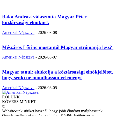
Baka Andrást választotta Magyar Péter
köztársasági elnöknek
Amerikai Népszava
-
2026-08-08
Mészáros Lőrinc mostantól Magyar strómanja lesz?
Amerikai Népszava
-
2026-08-07
Magyar tanul: eltitkolja a köztársasági elnökjelöltet,
hogy senki ne mondhasson véleményt
Amerikai Népszava
-
2026-08-05
RÓLUNK
KÖVESS MINKET
©
Website-unk sütiket használ, hogy jobb élményt nyújthassunk
Önnek, amikor visszatér az oldalra. Kérjük, kattintson az