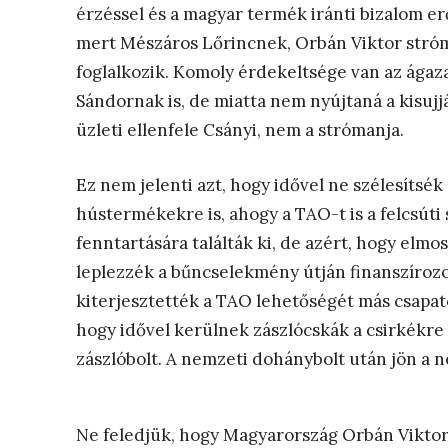
érzéssel és a magyar termék iránti bizalom er
mert Mészáros Lőrincnek, Orbán Viktor stróm
foglalkozik. Komoly érdekeltsége van az ága
Sándornak is, de miatta nem nyújtaná a kisujj
üzleti ellenfele Csányi, nem a strómanja.
Ez nem jelenti azt, hogy idővel ne szélesítsé
hústermékekre is, ahogy a TAO-t is a felcsút
fenntartására találták ki, de azért, hogy elmo
leplezzék a bűncselekmény útján finanszírozot
kiterjesztették a TAO lehetőségét más csapato
hogy idővel kerülnek zászlócskák a csirkékre é
zászlóbolt. A nemzeti dohánybolt után jön a n
Ne feledjük, hogy Magyarország Orbán Viktorra