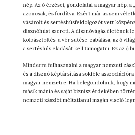
nép. Az ő érzései, gondolatai a magyar nép, a
azonosak, és fordítva. Ezért már az sem vélet
vásárolt és sertéshúsfeldolgozót vett közpén
disznóhúst szereti. A disznóvágás életének l
kolbásztöltés, a vér sütése, zabálása, az ő vi
a sertéshús eladását kell támogatni. Ez az ő bi
Minderre felhasználni a magyar nemzeti zászl
és a disznó képtársítása sokféle asszociációr
magyar nemzetre. Ha belegondolunk, hogy min
másik mánia és saját biznisz érdekében törté
nemzeti zászlót méltatlanul magán viselő leg