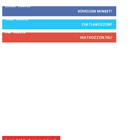
25,000
Követő
KÖVESSEN MINKET!
1,000
Követő
CSATLAKOZZON!
340
Követő
IRATKOZZON FEL!