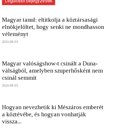
Legutóbbi bejegyzések
Magyar tanul: eltitkolja a köztársasági
elnökjelöltet, hogy senki ne mondhasson
véleményt
2026-08-05
Magyar valóságshow-t csinált a Duna-
válságból, amelyben szuperhősként nem
csinál semmit
2026-08-05
Hogyan nevezhetik ki Mészáros emberét
a köztévébe, és hogyan vonhatják
vissza...