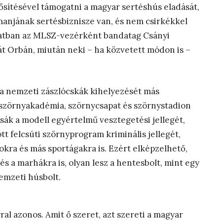
ősítésével támogatni a magyar sertéshús eladását,
anjának sertésbiznisze van, és nem csirkékkel
zatban az MLSZ-vezérként bandatag Csányi
át Orbán, miután neki – ha közvetett módon is –
k a nemzeti zászlócskák kihelyezését más
i szörnyakadémia, szörnycsapat és szörnystadion
ssák a modell egyértelmű vesztegetési jellegét,
t felcsúti szörnyprogram kriminális jellegét,
kra és más sportágakra is. Ezért elképzelhető,
s a marhákra is, olyan lesz a hentesbolt, mint egy
emzeti húsbolt.
l azonos. Amit ő szeret, azt szereti a magyar