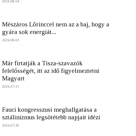
2026-08-04
Mészáros Lőrinccel nem az a baj, hogy a
gyára sok energiát...
2026-08-03
Már firtatják a Tisza-szavazók
felelősségét, itt az idő figyelmeztetni
Magyart
2026-07-31
Fauci kongresszusi meghallgatása a
sztálinizmus legsötétebb napjait idézi
2026-07-30