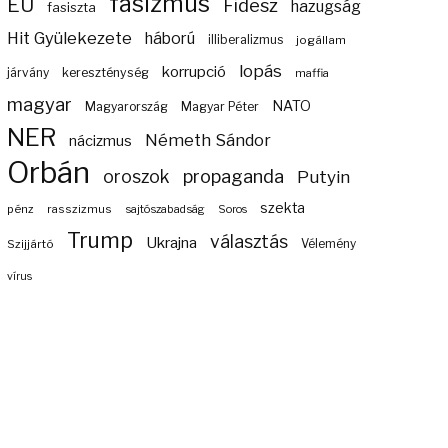
fasizmus
EU
Fidesz
hazugság
fasiszta
Hit Gyülekezete
háború
illiberalizmus
jogállam
lopás
korrupció
járvány
kereszténység
maffia
magyar
NATO
Magyarország
Magyar Péter
NER
Németh Sándor
nácizmus
Orbán
propaganda
oroszok
Putyin
szekta
pénz
rasszizmus
sajtószabadság
Soros
Trump
választás
Ukrajna
Szijjártó
Vélemény
vírus