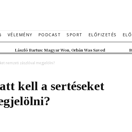
G
VÉLEMÉNY
PODCAST
SPORT
ELŐFIZETÉS
ELŐ
László Bartus: Magyar Won, Orbán Was Saved
B
ket nemzeti zászlóval megjelölni?
tt kell a sertéseket
egjelölni?