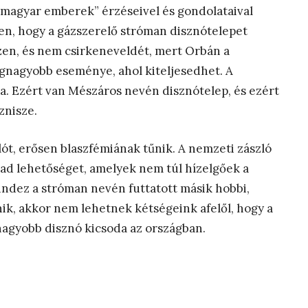
 „magyar emberek” érzéseivel és gondolataival
len, hogy a gázszerelő stróman disznótelepet
zen, és nem csirkeneveldét, mert Orbán a
egnagyobb eseménye, ahol kiteljesedhet. A
lága. Ezért van Mészáros nevén disznótelep, és ezért
znisze.
ót, erősen blaszfémiának tűnik. A nemzeti zászló
a ad lehetőséget, amelyek nem túl hízelgőek a
dez a stróman nevén futtatott másik hobbi,
nik, akkor nem lehetnek kétségeink afelől, hogy a
nagyobb disznó kicsoda az országban.