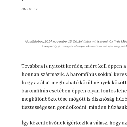
-
2020-01-17
Alcsútdoboz, 2014. november 18. Orbán Viktor miniszterelnök (j) és Més
bányavölgyi mangalicatelepének avatásán a Fejér megyei A
Továbbra is nyitott kérdés, miért kell éppen a
honnan származik. A baromfihús sokkal kereset
hogy az állat megbízható körülmények között
baromfihús esetében éppen olyan fontos lehe
megkülönböztetése mögött is disznóság húz
tisztességesen gondolkodni, minden húzásuk 
Így kézenfekvőnek ígérkezik a válasz, hogy az