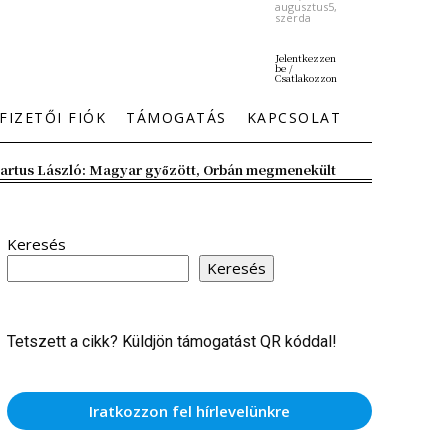
augusztus5,
szerda
Jelentkezzen
be /
Csatlakozzon
FIZETŐI FIÓK
TÁMOGATÁS
KAPCSOLAT
artus László: Magyar győzött, Orbán megmenekült
Keresés
Keresés
Tetszett a cikk? Küldjön támogatást QR kóddal!
Iratkozzon fel hírlevelünkre