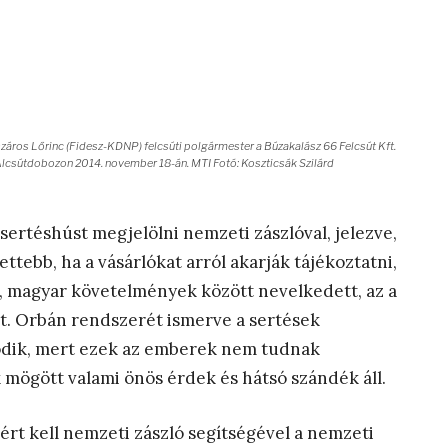
záros Lőrinc (Fidesz-KDNP) felcsúti polgármester a Búzakalász 66 Felcsút Kft.
lcsútdobozon 2014. november 18-án. MTI Fotó: Koszticsák Szilárd
 sertéshúst megjelölni nemzeti zászlóval, jelezve,
tebb, ha a vásárlókat arról akarják tájékoztatni,
, magyar követelmények között nevelkedett, az a
t. Orbán rendszerét ismerve a sertések
ódik, mert ezek az emberek nem tudnak
mögött valami önös érdek és hátsó szándék áll.
ért kell nemzeti zászló segítségével a nemzeti