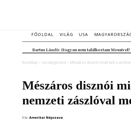
FŐOLDAL
VILÁG
USA
MAGYARORSZÁ
Bartus László: Hogyan nem találkoztam Messivel?
Kezdőlap
Uncategorized
Mészáros disznói miatt kell a sertése
Uncategorized
Mészáros disznói mia
nemzeti zászlóval m
Írta:
Amerikai Népszava