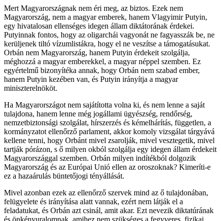
Mert Magyarországnak nem éri meg, az biztos. Ezek nem
Magyarország, nem a magyar emberek, hanem Vlagyimir Putyin,
egy hivatalosan ellenséges idegen állam diktátorának érdekei.
Putyinnak fontos, hogy az oligarchái vagyonát ne fagyasszák be, ne
kerüljenek tiltó vízumlistákra, hogy el ne veszítse a támogatásukat.
Orbán nem Magyarország, hanem Putyin érdekeit szolgálja,
méghozzá a magyar emberekkel, a magyar néppel szemben. Ez
egyértelmű bizonyítéka annak, hogy Orbán nem szabad ember,
hanem Putyin kezében van, és Putyin irányítja a magyar
miniszterelnököt.
Ha Magyarországot nem sajátította volna ki, és nem lenne a saját
tulajdona, hanem lenne még jogállami ügyészség, rendőrség,
nemzetbiztonsági szolgálat, hírszerzés és kémelhárítás, független, a
kormányzatot ellenőrző parlament, akkor komoly vizsgálat tárgyává
kellene tenni, hogy Orbánt mivel zsarolják, mivel vesztegetik, mivel
tartják pórázon, s ő milyen okból szolgálja egy idegen állam érdekeit
Magyarországgal szemben. Orbán milyen indítékból dolgozik
Magyarország és az Európai Unió ellen az oroszoknak? Kimeríti-e
ez a hazaárulás büntetőjogi tényállását.
Mivel azonban ezek az ellenőrző szervek mind az ő tulajdonában,
felügyelete és irányítása alatt vannak, ezért nem látják el a
feladatukat, és Orbán azt csinál, amit akar. Ezt nevezik diktatúrának
és önkényuralomnak, amihez nem szükséges a fegyveres, fizikai