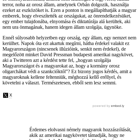
terror, noha az orosz állam, amelynek Orbán dolgozik, használja
ezeket az eszközöket is. Ezen a ponton is megállapíthatják a magyar
emberek, hogy elveszítették az országukat, az önrendelkezésüket,
egy ember tulajdonába, elnyomása és diktatúrája alá kerültek, aki
nem ura önmagának, hanem idegen állam szolgája, ügynöke.
Ennél súlyosabb helyzetben egy ország, egy állam, egy nemzet nem
kerülhet. Napok óta ezt akartuk megírni, hátha érdekel valakit ez
Magyarországon (nincsenek illúzióink, senkit nem érdekel), de
megelőzött minket David Pressman budapesti amerikai nagykövet,
aki a Twitteren azt a kérdést tette fel, „hogyan szolgálja
Magyarországot és a magyarokat az, hogy a kormány orosz
oligarchákat védi a szankcióktól”? Ez bizony jogos kérdés, amit a
magyaroknak kellene feltenniük, méghozzá kellő eréllyel, és
követelni a választ. Természetesen, ebből sem lesz semmi.
Érdemes elolvasni némely magyarok hozzászólását,
akik az amerikai nagykövetet támadják, hogy ne