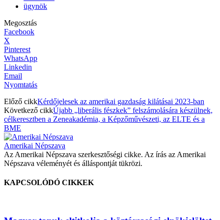
ügynök
Megosztás
Facebook
X
Pinterest
WhatsApp
Linkedin
Email
Nyomtatás
Előző cikk
Kérdőjelesek az amerikai gazdaság kilátásai 2023-ban
Következő cikk
Újabb „liberális fészkek” felszámolására készülnek,
célkeresztben a Zeneakadémia, a Képzőművészeti, az ELTE és a
BME
Amerikai Népszava
Az Amerikai Népszava szerkesztőségi cikke. Az írás az Amerikai
Népszava véleményét és álláspontját tükrözi.
KAPCSOLÓDÓ CIKKEK