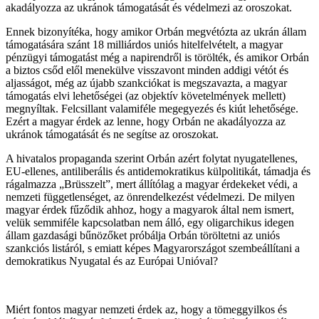
akadályozza az ukránok támogatását és védelmezi az oroszokat.
Ennek bizonyítéka, hogy amikor Orbán megvétózta az ukrán állam
támogatására szánt 18 milliárdos uniós hitelfelvételt, a magyar
pénzügyi támogatást még a napirendről is törölték, és amikor Orbán
a biztos csőd elől menekülve visszavont minden addigi vétót és
aljasságot, még az újabb szankciókat is megszavazta, a magyar
támogatás elvi lehetőségei (az objektív követelmények mellett)
megnyíltak. Felcsillant valamiféle megegyezés és kiút lehetősége.
Ezért a magyar érdek az lenne, hogy Orbán ne akadályozza az
ukránok támogatását és ne segítse az oroszokat.
A hivatalos propaganda szerint Orbán azért folytat nyugatellenes,
EU-ellenes, antiliberális és antidemokratikus külpolitikát, támadja és
rágalmazza „Brüsszelt”, mert állítólag a magyar érdekeket védi, a
nemzeti függetlenséget, az önrendelkezést védelmezi. De milyen
magyar érdek fűződik ahhoz, hogy a magyarok által nem ismert,
velük semmiféle kapcsolatban nem álló, egy oligarchikus idegen
állam gazdasági bűnözőket próbálja Orbán töröltetni az uniós
szankciós listáról, s emiatt képes Magyarországot szembeállítani a
demokratikus Nyugatal és az Európai Unióval?
Miért fontos magyar nemzeti érdek az, hogy a tömeggyilkos és