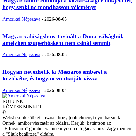
Magyar tanul: eltitkolja a köztársasági elnökjelöltet,
hogy senki ne mondhasson véleményt
Amerikai Népszava
-
2026-08-05
Magyar valóságshow-t csinált a Duna-válságból,
amelyben szuperhősként nem csinál semmit
Amerikai Népszava
-
2026-08-05
Hogyan nevezhetik ki Mészáros emberét a
köztévébe, és hogyan vonhatják vissza...
Amerikai Népszava
-
2026-08-04
RÓLUNK
KÖVESS MINKET
©
Website-unk sütiket használ, hogy jobb élményt nyújthassunk
Önnek, amikor visszatér az oldalra. Kérjük, kattintson az
"Elfogadom" gombra valamennyi süti elfogadásához. Vagy menjen
a "Sütik beállítása" oldalra.