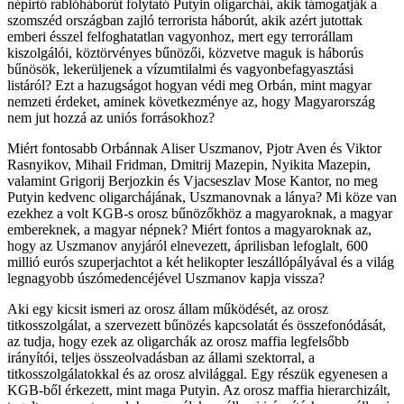
népirtó rablóháborút folytató Putyin oligarchái, akik támogatják a
szomszéd országban zajló terrorista háborút, akik azért jutottak
emberi ésszel felfoghatatlan vagyonhoz, mert egy terrorállam
kiszolgálói, köztörvényes bűnözői, közvetve maguk is háborús
bűnösök, lekerüljenek a vízumtilalmi és vagyonbefagyasztási
listáról? Ezt a hazugságot hogyan védi meg Orbán, mint magyar
nemzeti érdeket, aminek következménye az, hogy Magyarország
nem jut hozzá az uniós forrásokhoz?
Miért fontosabb Orbánnak Aliser Uszmanov, Pjotr Aven és Viktor
Rasnyikov, Mihail Fridman, Dmitrij Mazepin, Nyikita Mazepin,
valamint Grigorij Berjozkin és Vjacseszlav Mose Kantor, no meg
Putyin kedvenc oligarchájának, Uszmanovnak a lánya? Mi köze van
ezekhez a volt KGB-s orosz bűnözőkhöz a magyaroknak, a magyar
embereknek, a magyar népnek? Miért fontos a magyaroknak az,
hogy az Uszmanov anyjáról elnevezett, áprilisban lefoglalt, 600
millió eurós szuperjachtot a két helikopter leszállópályával és a világ
legnagyobb úszómedencéjével Uszmanov kapja vissza?
Aki egy kicsit ismeri az orosz állam működését, az orosz
titkosszolgálat, a szervezett bűnözés kapcsolatát és összefonódását,
az tudja, hogy ezek az oligarchák az orosz maffia legfelsőbb
irányítói, teljes összeolvadásban az állami szektorral, a
titkosszolgálatokkal és az orosz alvilággal. Egy részük egyenesen a
KGB-ből érkezett, mint maga Putyin. Az orosz maffia hierarchizált,