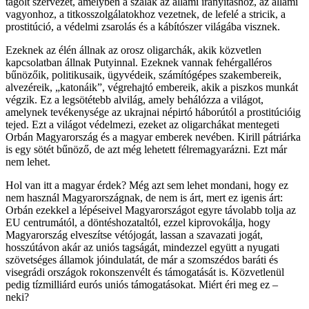
tagolt szervezet, amelyben a szálak az állami irányításhoz, az állami
vagyonhoz, a titkosszolgálatokhoz vezetnek, de lefelé a stricik, a
prostitúció, a védelmi zsarolás és a kábítószer világába visznek.
Ezeknek az élén állnak az orosz oligarchák, akik közvetlen
kapcsolatban állnak Putyinnal. Ezeknek vannak fehérgalléros
bűnözőik, politikusaik, ügyvédeik, számítógépes szakembereik,
alvezéreik, „katonáik”, végrehajtó embereik, akik a piszkos munkát
végzik. Ez a legsötétebb alvilág, amely behálózza a világot,
amelynek tevékenysége az ukrajnai népirtó háborútól a prostitúcióig
tejed. Ezt a világot védelmezi, ezeket az oligarchákat mentegeti
Orbán Magyarország és a magyar emberek nevében. Kirill pátriárka
is egy sötét bűnöző, de azt még lehetett félremagyarázni. Ezt már
nem lehet.
Hol van itt a magyar érdek? Még azt sem lehet mondani, hogy ez
nem használ Magyarországnak, de nem is árt, mert ez igenis árt:
Orbán ezekkel a lépéseivel Magyarországot egyre távolabb tolja az
EU centrumától, a döntéshozataltól, ezzel kiprovokálja, hogy
Magyarország elveszítse vétójogát, lassan a szavazati jogát,
hosszútávon akár az uniós tagságát, mindezzel együtt a nyugati
szövetséges államok jóindulatát, de már a szomszédos baráti és
visegrádi országok rokonszenvélt és támogatását is. Közvetlenül
pedig tízmilliárd eurós uniós támogatásokat. Miért éri meg ez –
neki?