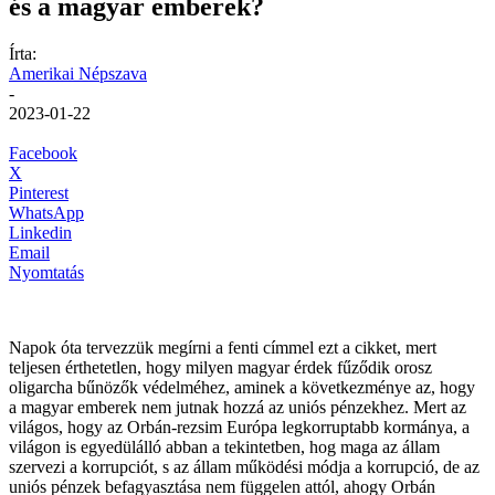
és a magyar emberek?
Írta:
Amerikai Népszava
-
2023-01-22
Facebook
X
Pinterest
WhatsApp
Linkedin
Email
Nyomtatás
Napok óta tervezzük megírni a fenti címmel ezt a cikket, mert
teljesen érthetetlen, hogy milyen magyar érdek fűződik orosz
oligarcha bűnözők védelméhez, aminek a következménye az, hogy
a magyar emberek nem jutnak hozzá az uniós pénzekhez. Mert az
világos, hogy az Orbán-rezsim Európa legkorruptabb kormánya, a
világon is egyedülálló abban a tekintetben, hog maga az állam
szervezi a korrupciót, s az állam működési módja a korrupció, de az
uniós pénzek befagyasztása nem függelen attól, ahogy Orbán