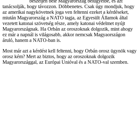
beszéljen bele Magyarország belügyeibe, és azt
tanácsolják, hogy távozzon. Döbbenetes. Csak úgy mondjuk, hogy
az amerikai nagykövetnek joga ven feltenni ezeket a kérdéseket,
miután Magyarország a NATO tagja, az Egyesült Államok által
vezetett katonai szövetség része, amely katonai védelmet nyújt
Magyarországnak. Ha Orbán az oroszoknak dolgozik, mint ahogy
ez már a napnál is világosabb, akkor nemcsak Magyaországon
áruló, hanem a NATO-ban is.
Most már azt a kérdést kell feltenni, hogy Orbán orosz ügynök vagy
orosz kém? Mert az biztos, hogy az oroszoknak dolgozik
Magyarországgal, az Európai Unióval és a NATO-val szemben.