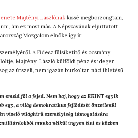
üzenete Majtényi Lászlónak
kissé megborzongtam,
nni, ám ez most más. A Népszavának eljuttatott
rország Mozgalom elnöke így ír:
személyéről. A Fidesz fülsiketítő és ocsmány
öltje, Majtényi László külföldi pénz és idegen
sog az útszéli, nem igazán burkoltan náci ihletésű
m emeld föl a fejed. Nem baj, hogy az EKINT egyik
 egy, a világ demokratikus fejlődését önzetlenül
én viselő világhírű személyiség támogatására
zmilliárdokból munka nélkül ingyen élni és közben