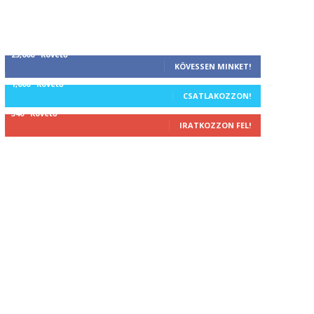
25,000
Követő
KÖVESSEN MINKET!
1,000
Követő
CSATLAKOZZON!
340
Követő
IRATKOZZON FEL!