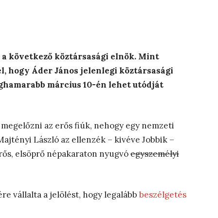
 a következő köztársasági elnök. Mint
 él, hogy Áder János jelenlegi köztársasági
eghamarabb március 10-én lehet utódját
megelőzni az erős fiúk, nehogy egy nemzeti
jtényi László az ellenzék – kivéve Jobbik –
rerős, elsöprő népakaraton nyugvó
egyszemélyi
e vállalta a jelölést, hogy legalább
beszélgetés