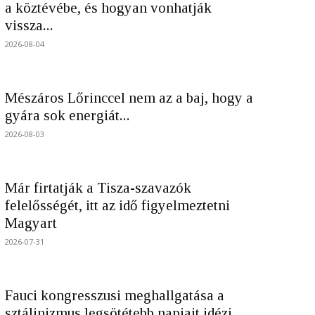
a köztévébe, és hogyan vonhatják
vissza...
2026-08-04
Mészáros Lőrinccel nem az a baj, hogy a
gyára sok energiát...
2026-08-03
Már firtatják a Tisza-szavazók
felelősségét, itt az idő figyelmeztetni
Magyart
2026-07-31
Fauci kongresszusi meghallgatása a
sztálinizmus legsötétebb napjait idézi