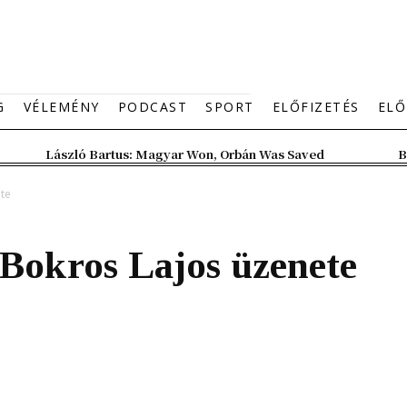
G
VÉLEMÉNY
PODCAST
SPORT
ELŐFIZETÉS
ELŐ
László Bartus: Magyar Won, Orbán Was Saved
B
ete
– Bokros Lajos üzenete