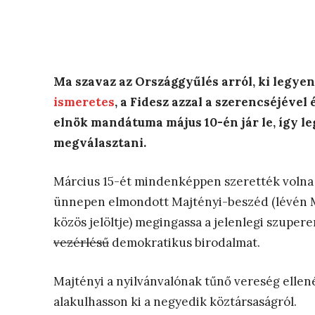
Ma szavaz az Országgyűlés arról, ki legyen
ismeretes
, a Fidesz azzal a szerencséjével
elnök mandátuma május 10-én jár le, így l
megválasztani.
Március 15-ét mindenképpen szerették volna 
ünnepen elmondott Majtényi-beszéd (lévén Ma
közös jelöltje) megingassa a jelenlegi szupe
vezérlésű
demokratikus birodalmat.
Majtényi a nyilvánvalónak tűnő vereség ellenér
alakulhasson ki a negyedik köztársaságról.