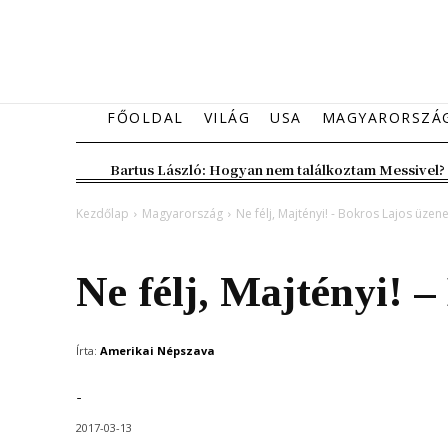
FŐOLDAL
VILÁG
USA
MAGYARORSZÁ
Bartus László: Hogyan nem találkoztam Messivel?
Kezdőlap
Magyarország
Ne félj, Majtényi! - Bokros Lajos üzen
Magyarország
Ne félj, Majtényi! 
Írta:
Amerikai Népszava
-
2017-03-13