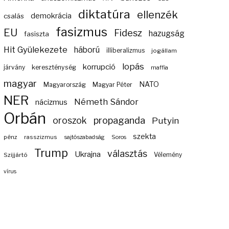
diktatúra
ellenzék
demokrácia
csalás
fasizmus
EU
Fidesz
hazugság
fasiszta
Hit Gyülekezete
háború
illiberalizmus
jogállam
lopás
korrupció
járvány
kereszténység
maffia
magyar
NATO
Magyarország
Magyar Péter
NER
Németh Sándor
nácizmus
Orbán
propaganda
oroszok
Putyin
szekta
pénz
rasszizmus
sajtószabadság
Soros
Trump
választás
Ukrajna
Szijjártó
Vélemény
vírus