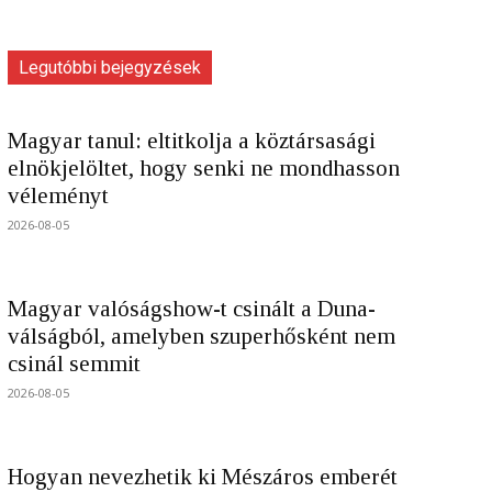
Legutóbbi bejegyzések
Magyar tanul: eltitkolja a köztársasági
elnökjelöltet, hogy senki ne mondhasson
véleményt
2026-08-05
Magyar valóságshow-t csinált a Duna-
válságból, amelyben szuperhősként nem
csinál semmit
2026-08-05
Hogyan nevezhetik ki Mészáros emberét