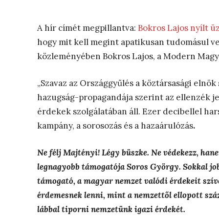
A hír címét megpillantva:
Bokros Lajos nyílt 
hogy mit kell megint apatikusan tudomásul ve
közleményében Bokros Lajos, a Modern Magya
„Szavaz az Országgyűlés a köztársasági elnök 
hazugság-propagandája szerint az ellenzék jel
érdekek szolgálatában áll. Ezer decibellel har
kampány, a sorosozás és a hazaárulózás
.
Ne félj Majtényi! Légy büszke.
Ne védekezz, hane
legnagyobb támogatója Soros György. Sokkal jobb
támogató, a magyar nemzet valódi érdekeit szív
érdemesnek lenni, mint a nemzettől ellopott szá
lábbal tiporni nemzetünk igazi érdekét.