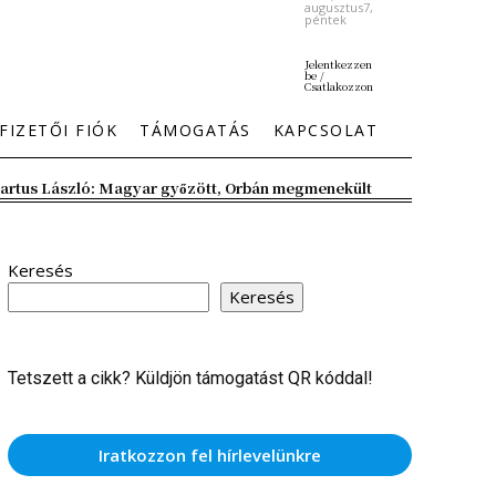
augusztus7,
péntek
Jelentkezzen
be /
Csatlakozzon
FIZETŐI FIÓK
TÁMOGATÁS
KAPCSOLAT
artus László: Magyar győzött, Orbán megmenekült
Keresés
Keresés
Tetszett a cikk? Küldjön támogatást QR kóddal!
Iratkozzon fel hírlevelünkre