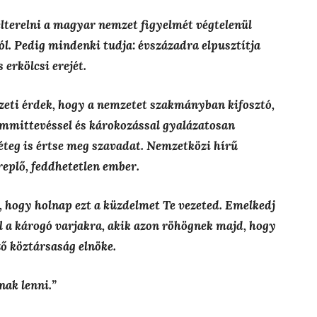
 elterelni a magyar nemzet figyelmét
végtelenül
l. Pedig mindenki tudja: évszázadra elpusztítja
 erkölcsi erejét.
zeti érdek
, hogy a nemzetet szakmányban kifosztó,
semmittevéssel és károkozással gyalázatosan
teg is értse meg szavadat. Nemzetközi hírű
replő, feddhetetlen ember.
 hogy holnap ezt a küzdelmet Te vezeted.
Emelkedj
ól a károgó varjakra, akik azon röhögnek majd, hogy
ző köztársaság elnöke.
nak lenni.”