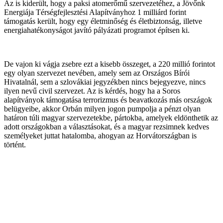
Az is kiderült, hogy a paksi atomerőmű szervezetéhez, a Jövőnk
Energiája Térségfejlesztési Alapítványhoz 1 milliárd forint
támogatás került, hogy egy életminőség és életbiztonság, illetve
energiahatékonyságot javító pályázati programot építsen ki.
De vajon ki vágja zsebre ezt a kisebb összeget, a 220 millió forintot
egy olyan szervezet nevében, amely sem az Országos Bírói
Hivatalnál, sem a szlovákiai jegyzékben nincs bejegyezve, nincs
ilyen nevű civil szervezet. Az is kérdés, hogy ha a Soros
alapítványok támogatása terrorizmus és beavatkozás más országok
belügyeibe, akkor Orbán milyen jogon pumpolja a pénzt olyan
határon túli magyar szervezetekbe, pártokba, amelyek eldönthetik az
adott országokban a választásokat, és a magyar rezsimnek kedves
személyeket juttat hatalomba, ahogyan az Horvátországban is
történt.