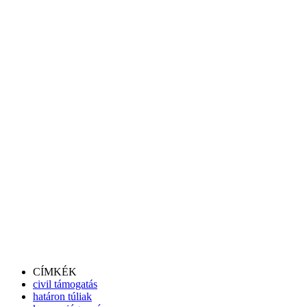
CÍMKÉK
civil támogatás
határon túliak