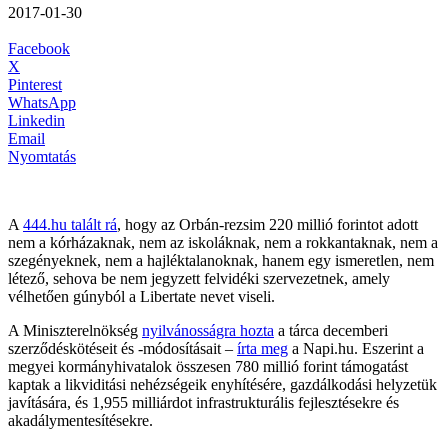
2017-01-30
Facebook
X
Pinterest
WhatsApp
Linkedin
Email
Nyomtatás
A
444.hu talált rá
, hogy az Orbán-rezsim 220 millió forintot adott
nem a kórházaknak, nem az iskoláknak, nem a rokkantaknak, nem a
szegényeknek, nem a hajléktalanoknak, hanem egy ismeretlen, nem
létező, sehova be nem jegyzett felvidéki szervezetnek, amely
vélhetően gúnyból a Libertate nevet viseli.
A Miniszterelnökség
nyilvánosságra hozta
a tárca decemberi
szerződéskötéseit és -módosításait –
írta meg
a Napi.hu. Eszerint a
megyei kormányhivatalok összesen 780 millió forint támogatást
kaptak a likviditási nehézségeik enyhítésére, gazdálkodási helyzetük
javítására, és 1,955 milliárdot infrastrukturális fejlesztésekre és
akadálymentesítésekre.