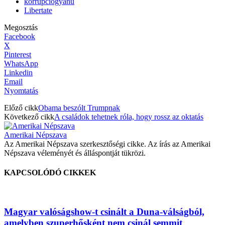
korrupciógyanú
Libertate
Megosztás
Facebook
X
Pinterest
WhatsApp
Linkedin
Email
Nyomtatás
Előző cikk
Obama beszólt Trumpnak
Következő cikk
A családok tehetnek róla, hogy rossz az oktatás
Amerikai Népszava
Az Amerikai Népszava szerkesztőségi cikke. Az írás az Amerikai
Népszava véleményét és álláspontját tükrözi.
KAPCSOLÓDÓ CIKKEK
Magyar valóságshow-t csinált a Duna-válságból,
amelyben szuperhősként nem csinál semmit