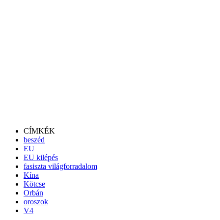
CÍMKÉK
beszéd
EU
EU kilépés
fasiszta világforradalom
Kína
Kötcse
Orbán
oroszok
V4