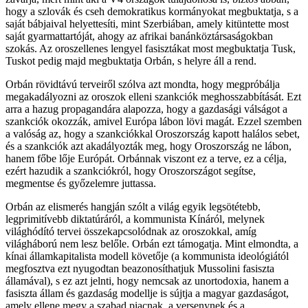
hogy a szlovák és cseh demokratikus kormányokat megbuktatja, s a
saját bábjaival helyettesíti, mint Szerbiában, amely kitüntette most
saját gyarmattartóját, ahogy az afrikai banánköztársaságokban
szokás. Az oroszellenes lengyel fasisztákat most megbuktatja Tusk,
Tuskot pedig majd megbuktatja Orbán, s helyre áll a rend.
Orbán rövidtávú terveiről szólva azt mondta, hogy megpróbálja
megakadályozni az oroszok elleni szankciók meghosszabbítását. Ezt
arra a hazug propagandára alapozza, hogy a gazdasági válságot a
szankciók okozzák, amivel Európa lábon lövi magát. Ezzel szemben
a valóság az, hogy a szankciókkal Oroszország kapott halálos sebet,
és a szankciók azt akadályozták meg, hogy Oroszország ne lábon,
hanem főbe lője Európát. Orbánnak viszont ez a terve, ez a célja,
ezért hazudik a szankciókról, hogy Oroszországot segítse,
megmentse és győzelemre juttassa.
Orbán az elismerés hangján szólt a világ egyik legsötétebb,
legprimitívebb diktatúráról, a kommunista Kínáról, melynek
világhódító tervei összekapcsolódnak az oroszokkal, amíg
világháború nem lesz belőle. Orbán ezt támogatja. Mint elmondta, a
kínai államkapitalista modell követője (a kommunista ideológiától
megfosztva ezt nyugodtan beazonosíthatjuk Mussolini fasiszta
államával), s ez azt jelnti, hogy nemcsak az unortodoxia, hanem a
fasiszta állam és gazdaság modellje is sújtja a magyar gazdaságot,
amely ellene megy a szabad piacnak, a versenynek és a