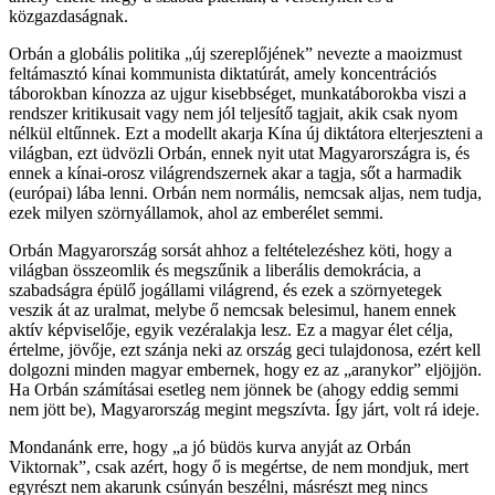
közgazdaságnak.
Orbán a globális politika „új szereplőjének” nevezte a maoizmust
feltámasztó kínai kommunista diktatúrát, amely koncentrációs
táborokban kínozza az ujgur kisebbséget, munkatáborokba viszi a
rendszer kritikusait vagy nem jól teljesítő tagjait, akik csak nyom
nélkül eltűnnek. Ezt a modellt akarja Kína új diktátora elterjeszteni a
világban, ezt üdvözli Orbán, ennek nyit utat Magyarországra is, és
ennek a kínai-orosz világrendszernek akar a tagja, sőt a harmadik
(európai) lába lenni. Orbán nem normális, nemcsak aljas, nem tudja,
ezek milyen szörnyállamok, ahol az emberélet semmi.
Orbán Magyarország sorsát ahhoz a feltételezéshez köti, hogy a
világban összeomlik és megszűnik a liberális demokrácia, a
szabadságra épülő jogállami világrend, és ezek a szörnyetegek
veszik át az uralmat, melybe ő nemcsak belesimul, hanem ennek
aktív képviselője, egyik vezéralakja lesz. Ez a magyar élet célja,
értelme, jövője, ezt szánja neki az ország geci tulajdonosa, ezért kell
dolgozni minden magyar embernek, hogy ez az „aranykor” eljöjjön.
Ha Orbán számításai esetleg nem jönnek be (ahogy eddig semmi
nem jött be), Magyarország megint megszívta. Így járt, volt rá ideje.
Mondanánk erre, hogy „a jó büdös kurva anyját az Orbán
Viktornak”, csak azért, hogy ő is megértse, de nem mondjuk, mert
egyrészt nem akarunk csúnyán beszélni, másrészt meg nincs