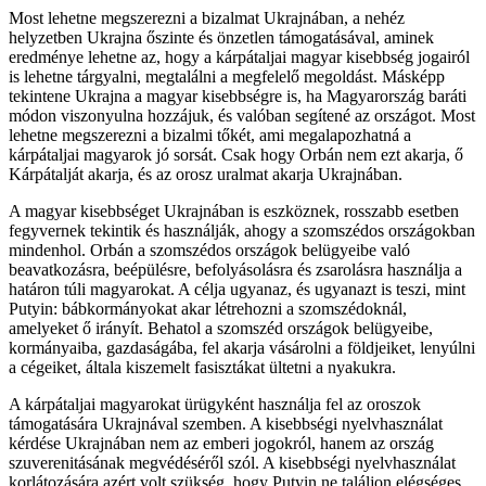
Most lehetne megszerezni a bizalmat Ukrajnában, a nehéz
helyzetben Ukrajna őszinte és önzetlen támogatásával, aminek
eredménye lehetne az, hogy a kárpátaljai magyar kisebbség jogairól
is lehetne tárgyalni, megtalálni a megfelelő megoldást. Másképp
tekintene Ukrajna a magyar kisebbségre is, ha Magyarország baráti
módon viszonyulna hozzájuk, és valóban segítené az országot. Most
lehetne megszerezni a bizalmi tőkét, ami megalapozhatná a
kárpátaljai magyarok jó sorsát. Csak hogy Orbán nem ezt akarja, ő
Kárpátalját akarja, és az orosz uralmat akarja Ukrajnában.
A magyar kisebbséget Ukrajnában is eszköznek, rosszabb esetben
fegyvernek tekintik és használják, ahogy a szomszédos országokban
mindenhol. Orbán a szomszédos országok belügyeibe való
beavatkozásra, beépülésre, befolyásolásra és zsarolásra használja a
határon túli magyarokat. A célja ugyanaz, és ugyanazt is teszi, mint
Putyin: bábkormányokat akar létrehozni a szomszédoknál,
amelyeket ő irányít. Behatol a szomszéd országok belügyeibe,
kormányaiba, gazdaságába, fel akarja vásárolni a földjeiket, lenyúlni
a cégeiket, általa kiszemelt fasisztákat ültetni a nyakukra.
A kárpátaljai magyarokat ürügyként használja fel az oroszok
támogatására Ukrajnával szemben. A kisebbségi nyelvhasználat
kérdése Ukrajnában nem az emberi jogokról, hanem az ország
szuverenitásának megvédéséről szól. A kisebbségi nyelvhasználat
korlátozására azért volt szükség, hogy Putyin ne találjon elégséges