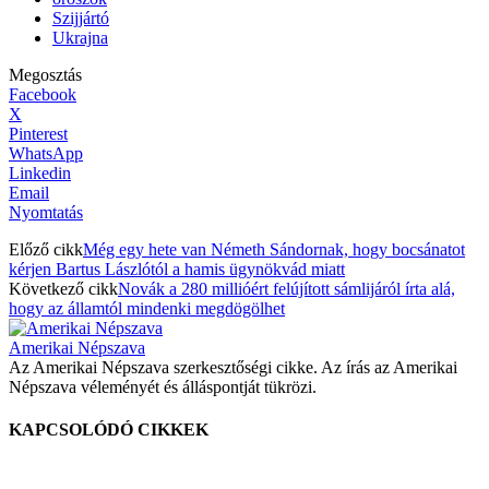
Szijjártó
Ukrajna
Megosztás
Facebook
X
Pinterest
WhatsApp
Linkedin
Email
Nyomtatás
Előző cikk
Még egy hete van Németh Sándornak, hogy bocsánatot
kérjen Bartus Lászlótól a hamis ügynökvád miatt
Következő cikk
Novák a 280 millióért felújított sámlijáról írta alá,
hogy az államtól mindenki megdögölhet
Amerikai Népszava
Az Amerikai Népszava szerkesztőségi cikke. Az írás az Amerikai
Népszava véleményét és álláspontját tükrözi.
KAPCSOLÓDÓ CIKKEK