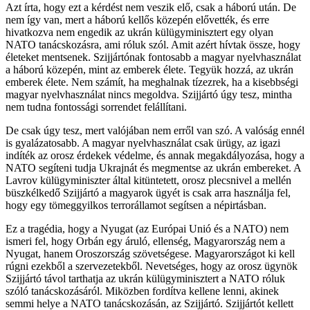
Azt írta, hogy ezt a kérdést nem veszik elő, csak a háború után. De
nem így van, mert a háború kellős közepén elővették, és erre
hivatkozva nem engedik az ukrán külügyminisztert egy olyan
NATO tanácskozásra, ami róluk szól. Amit azért hívtak össze, hogy
életeket mentsenek. Szijjártónak fontosabb a magyar nyelvhasználat
a háború közepén, mint az emberek élete. Tegyük hozzá, az ukrán
emberek élete. Nem számít, ha meghalnak tízezrek, ha a kisebbségi
magyar nyelvhasználat nincs megoldva. Szijjártó úgy tesz, mintha
nem tudna fontossági sorrendet felállítani.
De csak úgy tesz, mert valójában nem erről van szó. A valóság ennél
is gyalázatosabb. A magyar nyelvhasználat csak ürügy, az igazi
indíték az orosz érdekek védelme, és annak megakdályozása, hogy a
NATO segíteni tudja Ukrajnát és megmentse az ukrán embereket. A
Lavrov külügyminiszter által kitüntetett, orosz plecsnivel a mellén
büszkélkedő Szijjártó a magyarok ügyét is csak arra használja fel,
hogy egy tömeggyilkos terrorállamot segítsen a népirtásban.
Ez a tragédia, hogy a Nyugat (az Európai Unió és a NATO) nem
ismeri fel, hogy Orbán egy áruló, ellenség, Magyarország nem a
Nyugat, hanem Oroszország szövetségese. Magyarországot ki kell
rúgni ezekből a szervezetekből. Nevetséges, hogy az orosz ügynök
Szijjártó távol tarthatja az ukrán külügyminisztert a NATO róluk
szóló tanácskozásáról. Miközben fordítva kellene lenni, akinek
semmi helye a NATO tanácskozásán, az Szijjártó. Szijjártót kellett