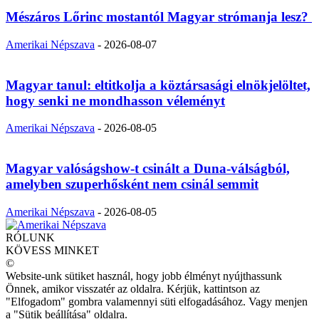
Mészáros Lőrinc mostantól Magyar strómanja lesz?
Amerikai Népszava
-
2026-08-07
Magyar tanul: eltitkolja a köztársasági elnökjelöltet,
hogy senki ne mondhasson véleményt
Amerikai Népszava
-
2026-08-05
Magyar valóságshow-t csinált a Duna-válságból,
amelyben szuperhősként nem csinál semmit
Amerikai Népszava
-
2026-08-05
RÓLUNK
KÖVESS MINKET
©
Website-unk sütiket használ, hogy jobb élményt nyújthassunk
Önnek, amikor visszatér az oldalra. Kérjük, kattintson az
"Elfogadom" gombra valamennyi süti elfogadásához. Vagy menjen
a "Sütik beállítása" oldalra.