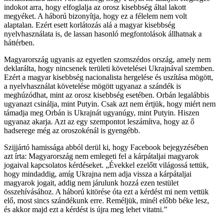
indokot arra, hogy elfoglalja az orosz kisebbség által lakott
megyéket. A háború bizonyítja, hogy ez a félelem nem volt
alaptalan. Ezért esett korlátozás alá a magyar kisebbség
nyelvhasználata is, de lassan hasonló megfontolások állhatnak a
háttérben.
Magyarország ugyanis az egyetlen szomszédos ország, amely nem
deklarálta, hogy nincsenek területi követelései Ukrajnával szemben.
Ezért a magyar kisebbség nacionalista hergelése és uszítása mögött,
a nyelvhasználat követelése mögött ugyanaz a szándék is
meghúzódhat, mint az orosz kisebbség esetében. Orbán legalábbis
ugyanazt csinálja, mint Putyin. Csak azt nem értjük, hogy miért nem
támadja meg Orbán is Ukrajnát ugyanúgy, mint Putyin. Hiszen
ugyanaz akarja. Azt az egy szempontot leszámítva, hogy az ő
hadserege még az oroszokénál is gyengébb.
Szijjártó hamissága abból derül ki, hogy Facebook bejegyzésében
azt írta: Magyarország nem emlegeti fel a kárpátaljai magyarok
jogaival kapcsolatos kérdéseket. „Évekkel ezelőtt világossá tettük,
hogy mindaddig, amíg Ukrajna nem adja vissza a kárpátaljai
magyarok jogait, addig nem járulunk hozzá ezen testület
összehívásához. A háború kitörése óta ezt a kérdést mi nem vettük
elő, most sincs szándékunk erre. Reméljük, minél előbb béke lesz,
és akkor majd ezt a kérdést is újra meg lehet vitatni.”