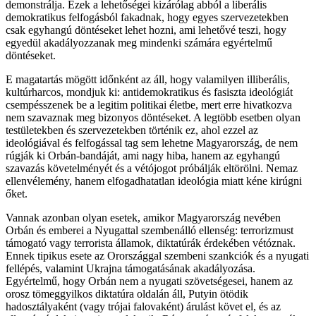
demonstrálja. Ezek a lehetőségei kizárólag abból a liberális
demokratikus felfogásból fakadnak, hogy egyes szervezetekben
csak egyhangú döntéseket lehet hozni, ami lehetővé teszi, hogy
egyedül akadályozzanak meg mindenki számára egyértelmű
döntéseket.
E magatartás mögött időnként az áll, hogy valamilyen illiberális,
kultúrharcos, mondjuk ki: antidemokratikus és fasiszta ideológiát
csempésszenek be a legitim politikai életbe, mert erre hivatkozva
nem szavaznak meg bizonyos döntéseket. A legtöbb esetben olyan
testületekben és szervezetekben történik ez, ahol ezzel az
ideológiával és felfogással tag sem lehetne Magyarország, de nem
rúgják ki Orbán-bandáját, ami nagy hiba, hanem az egyhangú
szavazás követelményét és a vétójogot próbálják eltörölni. Nemaz
ellenvélemény, hanem elfogadhatatlan ideológia miatt kéne kirúgni
őket.
Vannak azonban olyan esetek, amikor Magyarország nevében
Orbán és emberei a Nyugattal szembenálló ellenség: terrorizmust
támogató vagy terrorista államok, diktatúrák érdekében vétóznak.
Ennek tipikus esete az Orországgal szembeni szankciók és a nyugati
fellépés, valamint Ukrajna támogatásának akadályozása.
Egyértelmű, hogy Orbán nem a nyugati szövetségesei, hanem az
orosz tömeggyilkos diktatúra oldalán áll, Putyin ötödik
hadosztályaként (vagy trójai falovaként) árulást követ el, és az