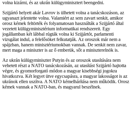
volna kizárni, és az ukrán külügyminisztert beengedni.
Szijjártó helyett akár Lavrov is ülhetett volna a tanácskozáson, az
ugyanazt jelentette volna. Valamiért az sem zavart senkit, amikor
orosz kémek feltörték és folyamatosan használták a Szijjártó által
vezetett külügyminisztérium informatikai rendszereit. Egy
jogállamban két lábbal rúgták volna ki Szijjártót, parlamenti
vizsgálat indul, a felelősöket felkutatják. Az oroszok már nem a
spájzban, hanem minisztériumokban vannak. De senkit nem zavar,
mert maga a miniszter is az ő emberük, sőt a miniszterelnök is.
Az ukrán külügyminiszter Putyin és az oroszok utasítására nem
vehetett részt a NATO tanácskozásán, az utasítást Szijjártó hajtotta
végre, és gyomorforgató módon a magyar kisebbségi jogokra
hivatkozva. Két legyet ütve egycsapásra, a magyar lakosságot is az
ukránok ellen uszítva. A NATO kémelhárítása nem működik. Orosz
kémek vannak a NATO-ban, és magyarul beszélnek.