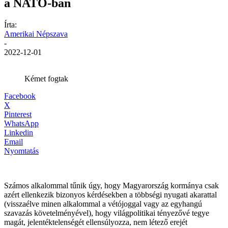
a NATO-ban
Írta:
Amerikai Népszava
-
2022-12-01
Kémet fogtak
Facebook
X
Pinterest
WhatsApp
Linkedin
Email
Nyomtatás
Számos alkalommal tűnik úgy, hogy Magyarország kormánya csak
azért ellenkezik bizonyos kérdésekben a többségi nyugati akarattal
(visszaélve minen alkalommal a vétójoggal vagy az egyhangú
szavazás követelményével), hogy világpolitikai tényezővé tegye
magát, jelentéktelenségét ellensúlyozza, nem létező erejét