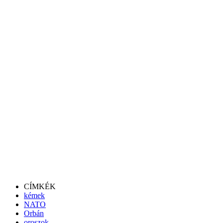
CÍMKÉK
kémek
NATO
Orbán
oroszok