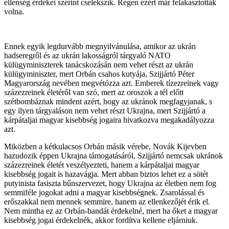
ellenség érdekei szerint cselekszik. Régen ezért már felakasztották
volna.
Ennek egyik legdurvább megnyilvánulása, amikor az ukrán
hadseregről és az ukrán lakosságról tárgyaló NATO
külügyminiszterek tanácskozásán nem vehet részt az ukrán
külügyminiszter, mert Orbán csahos kutyája, Szijjártó Péter
Magyarország nevében megvétózza azt. Emberek tízezreinek vagy
százezreinek életéről van szó, mert az oroszok a tél előtt
szétbombáznak mindent azért, hogy az ukránok megfagyjanak, s
egy ilyen tárgyaláson nem vehet részt Ukrajna, mert Szijjártó a
kárpátaljai magyar kisebbség jogaira hivatkozva megakadályozza
azt.
Miközben a kétkulacsos Orbán másik vérebe, Novák Kijevben
hazudozik éppen Ukrajna támogatásáról, Szijjártó nemcsak ukránok
százezreinek életét veszélyezteti, hanem a kárpátaljai magyar
kisebbség jogait is hazavágja. Mert abban biztos lehet ez a sötét
putyinista fasiszta bűnszervezet, hogy Ukrajna az életben nem fog
semmiféle jogokat adni a magyar kisebbségnek. Zsarolással és
erőszakkal nem mennek semmire, hanem az ellenkezőjét érik el.
Nem mintha ez az Orbán-bandát érdekelné, mert ha őket a magyar
kisebbség jogai érdekelnék, akkor fordítva kellene eljárniuk.