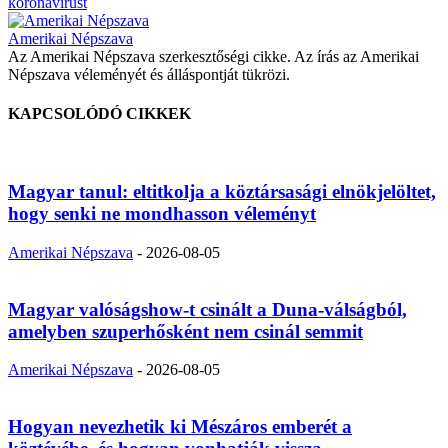
koronavírust
Amerikai Népszava
Az Amerikai Népszava szerkesztőségi cikke. Az írás az Amerikai
Népszava véleményét és álláspontját tükrözi.
KAPCSOLÓDÓ CIKKEK
Magyar tanul: eltitkolja a köztársasági elnökjelöltet,
hogy senki ne mondhasson véleményt
Amerikai Népszava
-
2026-08-05
Magyar valóságshow-t csinált a Duna-válságból,
amelyben szuperhősként nem csinál semmit
Amerikai Népszava
-
2026-08-05
Hogyan nevezhetik ki Mészáros emberét a