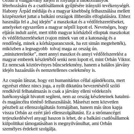
Orbán a világjárvány idején is folytatja a bábkormányok
létrehozására és a csatlósállamok gyűjtésére irányuló tevékenységét.
Habony Árpád médiája és a magyar kisebbség felhasználása mellett
közpénzeket juttat a balkáni országok illiberális elfoglalására. Ehhez
használja fel a „baj idején” a maszkokat és a védőfelszereléseket,
amelyeket egyszerűen a magyar néptől lopott el. Nevetséges, hogy
eljárás indult azért, mert több magyar kórházból elloptak maszkokat
és védőfelszereléseket (vajon minek van ott a katonaság és a
rendőrség, minek a kórházparancsnok, ha ezt simán megtehették),
miközben a legnagyobb tolvaj maga az ország ún.
„miniszterelnöke”, mert annyi maszkot és annyi védőfelszerelést a
magyar emberek készletéből senki nem lopott el, mint Orbán Viktor.
Ez nemcsak köztörvényes bűncselekmény, hanem a halálos járvány
idején hazaárulás és nemzetellenes cselekmény is.
Az csupán látszat, hogy ezt humanitárius céllal ajándékozta, mert
egyrészt ehhez nincs joga, a nyílt diktatúra bevezetéséről szóló
rendkívül felhatalmazás is csak a járvány elleni védekezés
hatékonyságát hivatott segíteni, nem az ország készleteinek hatalmi-
és magáncélra történő felhasználását. Másrészt nem közvetlen
pénzbeli az ellenszolgáltatás formájában, hanem más úton kapja
vissza Orbán az ezért járó ellenszolgáltatást. Ez a strómancégei
terjeszkedésével anyagi haszon is lehet, de a balkáni csatlósállamok
külpolitikai támogatásában is megnyilvánulhat, ami Orbán
személyes érdekeit szolgálja.