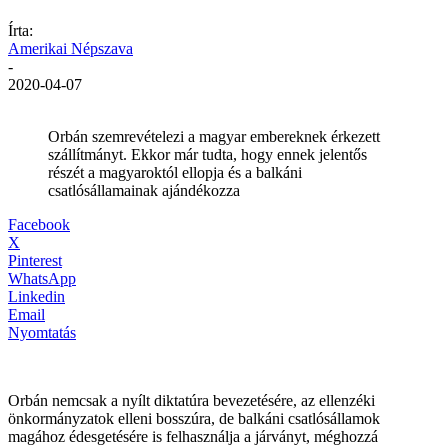
Írta:
Amerikai Népszava
-
2020-04-07
Orbán szemrevételezi a magyar embereknek érkezett
szállítmányt. Ekkor már tudta, hogy ennek jelentős
részét a magyaroktól ellopja és a balkáni
csatlósállamainak ajándékozza
Facebook
X
Pinterest
WhatsApp
Linkedin
Email
Nyomtatás
Orbán nemcsak a nyílt diktatúra bevezetésére, az ellenzéki
önkormányzatok elleni bosszúra, de balkáni csatlósállamok
magához édesgetésére is felhasználja a járványt, méghozzá