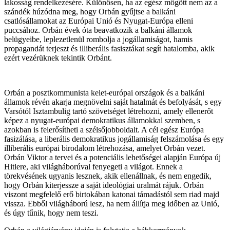
lakosság rendelkezésére. Különösen, ha az egész mögött nem az a
szándék húzódna meg, hogy Orbán gyűjtse a balkáni
csatlósállamokat az Európai Unió és Nyugat-Európa elleni
puccsához. Orbán évek óta beavatkozik a balkáni államok
belügyeibe, leplezetlenül rombolja a jogállamiságot, hamis
propagandát terjeszt és illiberális fasisztákat segít hatalomba, akik
ezért vezérüknek tekintik Orbánt.
Orbán a posztkommunista kelet-európai országok és a balkáni
államok révén akarja megnövelni saját hatalmát és befolyását, s egy
Varsótól Isztambulig tartó szövetséget létrehozni, amely ellenerőt
képez a nyugat-európai demokratikus államokkal szemben, s
azokban is felerősítheti a szélsőjobboldalt. A cél egész Európa
fasizálása, a liberális demokratikus jogállamiság felszámolása és egy
illiberális európai birodalom létrehozása, amelyet Orbán vezet.
Orbán Viktor a tervei és a potenciális lehetőségei alapján Európa új
Hitlere, aki világháborúval fenyegeti a világot. Ennek a
törekvésének ugyanis lesznek, akik ellenállnak, és nem engedik,
hogy Orbán kiterjessze a saját ideológiai uralmát rájuk. Orbán
viszont megfelelő erő birtokában katonai támadástól sem riad majd
vissza. Ebből világháború lesz, ha nem állítja meg időben az Unió,
és úgy tűnik, hogy nem teszi.