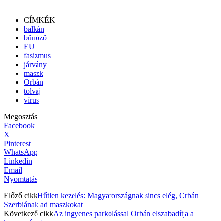
CÍMKÉK
balkán
bűnöző
EU
fasizmus
járvány
maszk
Orbán
tolvaj
vírus
Megosztás
Facebook
X
Pinterest
WhatsApp
Linkedin
Email
Nyomtatás
Előző cikk
Hűtlen kezelés: Magyarországnak sincs elég, Orbán
Szerbiának ad maszkokat
Következő cikk
Az ingyenes parkolással Orbán elszabadítja a