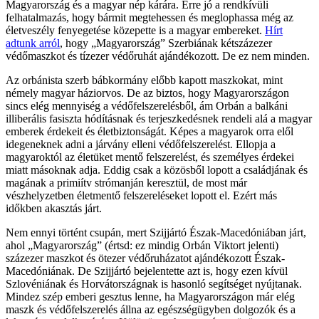
Magyarország és a magyar nép kárára. Erre jó a rendkívüli
felhatalmazás, hogy bármit megtehessen és meglophassa még az
életveszély fenyegetése közepette is a magyar embereket.
Hírt
adtunk arról
, hogy „Magyarország” Szerbiának kétszázezer
védőmaszkot és tízezer védőruhát ajándékozott. De ez nem minden.
Az orbánista szerb bábkormány előbb kapott maszkokat, mint
némely magyar háziorvos. De az biztos, hogy Magyarországon
sincs elég mennyiség a védőfelszerelésből, ám Orbán a balkáni
illiberális fasiszta hódításnak és terjeszkedésnek rendeli alá a magyar
emberek érdekeit és életbiztonságát. Képes a magyarok orra elől
idegeneknek adni a járvány elleni védőfelszerelést. Ellopja a
magyaroktól az életüket mentő felszerelést, és személyes érdekei
miatt másoknak adja. Eddig csak a közösből lopott a családjának és
magának a primiítv strómanján keresztül, de most már
vészhelyzetben életmentő felszereléseket lopott el. Ezért más
időkben akasztás járt.
Nem ennyi történt csupán, mert Szijjártó Észak-Macedóniában járt,
ahol „Magyarország” (értsd: ez mindig Orbán Viktort jelenti)
százezer maszkot és ötezer védőruházatot ajándékozott Észak-
Macedóniának. De Szijjártó bejelentette azt is, hogy ezen kívül
Szlovéniának és Horvátországnak is hasonló segítséget nyújtanak.
Mindez szép emberi gesztus lenne, ha Magyarországon már elég
maszk és védőfelszerelés állna az egészségügyben dolgozók és a