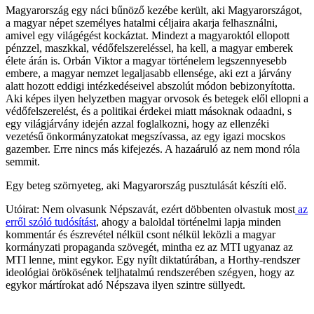
Magyarország egy náci bűnöző kezébe került, aki Magyarországot,
a magyar népet személyes hatalmi céljaira akarja felhasználni,
amivel egy világégést kockáztat. Mindezt a magyaroktól ellopott
pénzzel, maszkkal, védőfelszereléssel, ha kell, a magyar emberek
élete árán is. Orbán Viktor a magyar történelem legszennyesebb
embere, a magyar nemzet legaljasabb ellensége, aki ezt a járvány
alatt hozott eddigi intézkedéseivel abszolút módon bebizonyította.
Aki képes ilyen helyzetben magyar orvosok és betegek elől ellopni a
védőfelszerelést, és a politikai érdekei miatt másoknak odaadni, s
egy világjárvány idején azzal foglalkozni, hogy az ellenzéki
vezetésű önkormányzatokat megszívassa, az egy igazi mocskos
gazember. Erre nincs más kifejezés. A hazaáruló az nem mond róla
semmit.
Egy beteg szörnyeteg, aki Magyarország pusztulását készíti elő.
Utóirat: Nem olvasunk Népszavát, ezért döbbenten olvastuk most
az
erről szóló tudósítást
, ahogy a baloldal történelmi lapja minden
kommentár és észrevétel nélkül csont nélkül leközli a magyar
kormányzati propaganda szövegét, mintha ez az MTI ugyanaz az
MTI lenne, mint egykor. Egy nyílt diktatúrában, a Horthy-rendszer
ideológiai örökösének teljhatalmú rendszerében szégyen, hogy az
egykor mártírokat adó Népszava ilyen szintre süllyedt.