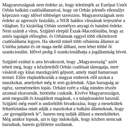
Magyarországnak nem érdeke az, hogy teletömjék az Európai Uniót
Orbán balkáni csatlósállamaival, hogy ott Orbán jelentős ellensúlyt
képezzen vagy idővel többséget szerezzen. Magyarországnak nem
érdeke az agresszív fasizálás, a NER halálos vírusának terjesztése a
világban. Ez kizárólag Orbán személyes anyagi és hatalmi érdeke.
Nem számít a vírus, Szijjártó elrepül Észak-Macedóniába, hogy az
uniós tagságát elősegítse, és Orbánnak eggyel több elkötelezett
csatlósállama legyen. Ha sikerül minél több orbánista államot az
Unióba juttatni és ott maga mellé állítani, nem lehet többé őt
szankcionálni. Idővel pedig ő szankcionálhatja a jogállamiság híveit.
Szijjártó ezúttal is arra hivatkozott, hogy „Magyarország” azért
teheti meg, hogy a készleteiből Orbán csatlósait támogatja, mert
vásárolt egy kínai maszkgyártó gépsort, amely majd hamarosan
termel. Előre elajándékozták a magyar emberek elől azokat a
maszkokat, amelyeket még le sem gyártottak. Aljas hazugság az
egész, szemérmetlen lopás. Orbánt ezért a világ minden részén
azonnal elzavarnák, börtönbe csuknák. Kivéve Magyarországot,
amit megszállt és kisajátított magának, s a tulajdonaként használ.
Szijjártó még ennél is undorítóbb hivatkozása, hogy a menekültek
feltartóztatása miatt adják a maszkokat a balkáni államoknak, hogy
„ne gyengüljenek le”, hanem meg tudják állítani a menekülteket.
Még amikor lopnak, azt is úgy indokolják, hogy közben nemcsak
hazudnak, hanem gyűlöletre uszítanak.