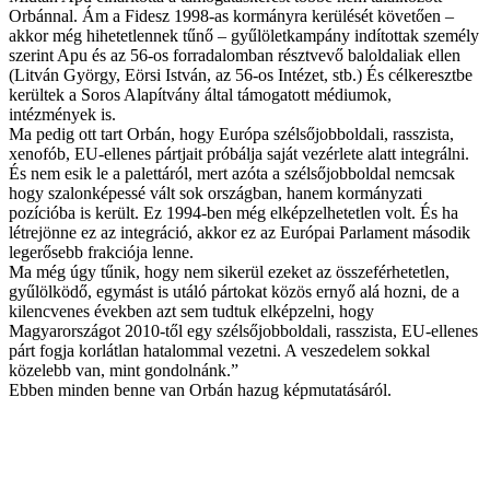
Orbánnal. Ám a Fidesz 1998-as kormányra kerülését követően –
akkor még hihetetlennek tűnő – gyűlöletkampány indítottak személy
szerint Apu és az 56-os forradalomban résztvevő baloldaliak ellen
(Litván György, Eörsi István, az 56-os Intézet, stb.) És célkeresztbe
kerültek a Soros Alapítvány által támogatott médiumok,
intézmények is.
Ma pedig ott tart Orbán, hogy Európa szélsőjobboldali, rasszista,
xenofób, EU-ellenes pártjait próbálja saját vezérlete alatt integrálni.
És nem esik le a palettáról, mert azóta a szélsőjobboldal nemcsak
hogy szalonképessé vált sok országban, hanem kormányzati
pozícióba is került. Ez 1994-ben még elképzelhetetlen volt. És ha
létrejönne ez az integráció, akkor ez az Európai Parlament második
legerősebb frakciója lenne.
Ma még úgy tűnik, hogy nem sikerül ezeket az összeférhetetlen,
gyűlölködő, egymást is utáló pártokat közös ernyő alá hozni, de a
kilencvenes években azt sem tudtuk elképzelni, hogy
Magyarországot 2010-től egy szélsőjobboldali, rasszista, EU-ellenes
párt fogja korlátlan hatalommal vezetni. A veszedelem sokkal
közelebb van, mint gondolnánk.”
Ebben minden benne van Orbán hazug képmutatásáról.