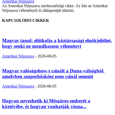
Amerikai Népszava
Az Amerikai Népszava szerkesztőségi cikke. Az írás az Amerikai
Népszava véleményét és álláspontját tükrözi.
KAPCSOLÓDÓ CIKKEK
Magyar tanul: eltitkolja a köztársasági elnökjelöltet,
hogy senki ne mondhasson véleményt
Amerikai Népszava
-
2026-08-05
Magyar valóságshow-t csinált a Duna-válságból,
amelyben szuperhősként nem csinál semmit
Amerikai Népszava
-
2026-08-05
Hogyan nevezhetik ki Mészáros emberét a
köztévébe, és hogyan vonhatják vissza...