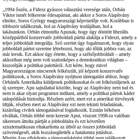
„1994 őszén, a Fidesz gyászos választási veresége után, Orbán
Viktor ismét felkereste édesapámat, aki akkor a Soros Alapítvány
elnöke, Soros György magyarországi képviselője volt. Korábban is
többször találkoztak, hol az Alapítvány irodájában, hol a
lakásunkon. Orbán elmondta Apunak, hogy úgy döntött liberális
középpártból konzervatív jobboldali párttá alakítja a Fideszt, amely a
teljes jobboldalt integrálja. Szó szerint úgy fogalmazott, hogy olyan
jobboldali pártot szeretne létrehozni, hogy aki tőlük jobbra van, az
már leesik. Ezt akkor úgy értette, hogy a szélsőjobboldalt – amely
akkoriban még nem volt szalonképes a demokratikus világban –
kiszorítják a politikai palettáról. Azt kérte, hogy mivel
Magyarországon nincsenek felkészült, jól képzett konzervatív
politikusok, a Soros Alapítvány nyújtson támogatást ahhoz, hogy
Orbánék Amerikába küldjenek politikusokat és ott felkészüljenek az
új szerepre. Apu sajnálattal közölte, hogy az Alapítvány nem tud és
nem is akar olyan programot indítani, amely a politikai pártok káder
utánpótlását biztosítja. Részben azért, mert ezt a amerikai törvények
tiltják, részben mert az Alapítvány ezt nem tekinti feladatának,
kizárólag civilek támogatásával foglalkozik. Ezután békésen
elváltak, Orbán többé nem kereste Aput, viszont 1998-ra valóban
sikeresen áttolta pártját a jobboldalra és ezt követően
szisztematikusan eltakarította az útból az összes jobboldali
szövetségesét, akik hozzásegítették a hatalomra jutáshoz.
Miután Apu elhárította a támogatáskérést többé nem találkozott