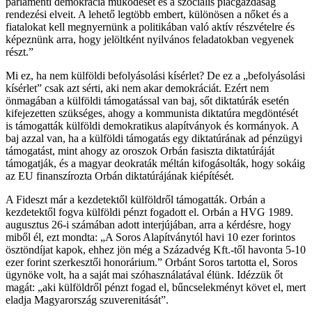
parlamenti demokrácia működését és a szociális piacgazdaság
rendezési elveit. A lehető legtöbb embert, különösen a nőket és a
fiatalokat kell megnyernünk a politikában való aktív részvételre és
képeznünk arra, hogy jelöltként nyilvános feladatokban vegyenek
részt.”
Mi ez, ha nem külföldi befolyásolási kísérlet? De ez a „befolyásolási
kísérlet” csak azt sérti, aki nem akar demokráciát. Ezért nem
önmagában a külföldi támogatással van baj, sőt diktatúrák esetén
kifejezetten szükséges, ahogy a kommunista diktatúra megdöntését
is támogatták külföldi demokratikus alapítványok és kormányok. A
baj azzal van, ha a külföldi támogatás egy diktatúrának ad pénzügyi
támogatást, mint ahogy az oroszok Orbán fasiszta diktatúráját
támogatják, és a magyar deokraták méltán kifogásolták, hogy sokáig
az EU finanszírozta Orbán diktatúrájának kiépítését.
A Fideszt már a kezdetektől külföldről támogatták. Orbán a
kezdetektől fogva külföldi pénzt fogadott el. Orbán a HVG 1989.
augusztus 26-i számában adott interjújában, arra a kérdésre, hogy
miből él, ezt mondta: „A Soros Alapítványtól havi 10 ezer forintos
ösztöndíjat kapok, ehhez jön még a Századvég Kft.-től havonta 5-10
ezer forint szerkesztői honorárium.” Orbánt Soros tartotta el, Soros
ügynöke volt, ha a saját mai szóhasználatával élünk. Idézzük őt
magát: „aki külföldről pénzt fogad el, bűncselekményt követ el, mert
eladja Magyarország szuverenitását”.