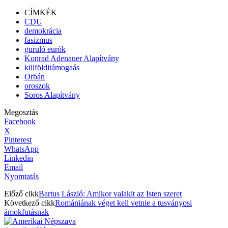
CÍMKÉK
CDU
demokrácia
fasizmus
guruló eurók
Konrad Adenauer Alapítvány
külfölditámogaás
Orbán
oroszok
Soros Alapítvány
Megosztás
Facebook
X
Pinterest
WhatsApp
Linkedin
Email
Nyomtatás
Előző cikk
Bartus László: Amikor valakit az Isten szeret
Következő cikk
Romániának véget kell vetnie a tusványosi
ámokfutásnak