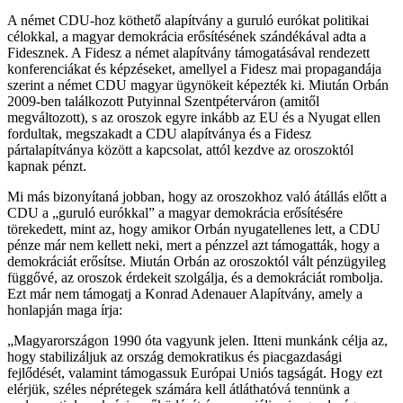
A német CDU-hoz köthető alapítvány a guruló eurókat politikai
célokkal, a magyar demokrácia erősítésének szándékával adta a
Fidesznek. A Fidesz a német alapítvány támogatásával rendezett
konferenciákat és képzéseket, amellyel a Fidesz mai propagandája
szerint a német CDU magyar ügynökeit képezték ki. Miután Orbán
2009-ben találkozott Putyinnal Szentpéterváron (amitől
megváltozott), s az oroszok egyre inkább az EU és a Nyugat ellen
fordultak, megszakadt a CDU alapítványa és a Fidesz
pártalapítványa között a kapcsolat, attól kezdve az oroszoktól
kapnak pénzt.
Mi más bizonyítaná jobban, hogy az oroszokhoz való átállás előtt a
CDU a „guruló eurókkal” a magyar demokrácia erősítésére
törekedett, mint az, hogy amikor Orbán nyugatellenes lett, a CDU
pénze már nem kellett neki, mert a pénzzel azt támogatták, hogy a
demokráciát erősítse. Miután Orbán az oroszoktól vált pénzügyileg
függővé, az oroszok érdekeit szolgálja, és a demokráciát rombolja.
Ezt már nem támogatj a Konrad Adenauer Alapítvány, amely a
honlapján maga írja:
„Magyarországon 1990 óta vagyunk jelen. Itteni munkánk célja az,
hogy stabilizáljuk az ország demokratikus és piacgazdasági
fejlődését, valamint támogassuk Európai Uniós tagságát. Hogy ezt
elérjük, széles néprétegek számára kell átláthatóvá tennünk a