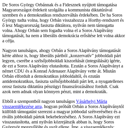
De Soros György Orbánnak és a Fidesznek nyújtott támogatása
Magyarországot érdekeit szolgálta a kommunista diktatúrával
szemben és a demokratikus rendszerváltás érdekében. De ha Soros
György tudta volna, hogy Orbán visszahozza a Horthy-rendszert és
ő lesz Magyarország fasiszta diktátora, nyilván nem támogatta
volna. Ahogy Orbán sem fogadta volna el a Soros Alapítvány
támogatását, ha nem a liberális demokrácia erősítése lett volna akkor
a célja.
Nagyon tanulságos, ahogy Orbán a Soros Alapítvány támogatását
kérte ahhoz is, hogy liberális pártból „konzervatív” jobboldali párt
legyen, cserébe a szélsőjobboldali kiszorítását (integrálását) ígérte,
de ezt a Soros Alapítvány elutasította. Ezután a Soros Alapítványt a
német CDU és a Konrad Adenauer Alapítvány vette át. Miután
Orbán elfordult a demokratikus jobboldaltól, és ezután
antidemokratikus, fasiszta szélsőjobboldali párt lett, a nyugatellenes
orosz fasiszta diktatúra pénzügyi finanszírozásához fordult. Csak
azok nem adnak olyan könnyen pénzt, mint a demokraták.
Ebből a szempontból nagyon tanulságos
Vásárhelyi Mária
visszaemlékezése arra,
hogyan próbált Orbán a Soros Alapítványtól
külföldi támogatást szerezni a magyar jobbodal szétveréséhez és a
rivális jobboldali pártok bekebelezéséhez. A Soros Alapítvány ezt
visszautasította, ami nyilván közrejátszik abban is, hogy Soros
Györgyöt meggyűlölte és uszít ellene. Íme, a visszaemlékezés: