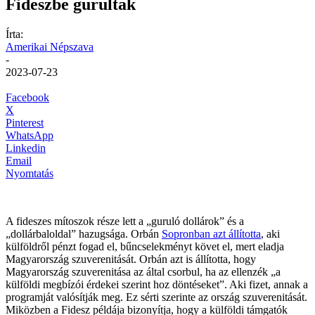
Fideszbe gurultak
Írta:
Amerikai Népszava
-
2023-07-23
Facebook
X
Pinterest
WhatsApp
Linkedin
Email
Nyomtatás
A fideszes mítoszok része lett a „guruló dollárok” és a
„dollárbaloldal” hazugsága. Orbán
Sopronban azt állította
, aki
külföldről pénzt fogad el, bűncselekményt követ el, mert eladja
Magyarország szuverenitását. Orbán azt is állította, hogy
Magyarország szuverenitása az által csorbul, ha az ellenzék „a
külföldi megbízói érdekei szerint hoz döntéseket”. Aki fizet, annak a
programját valósítják meg. Ez sérti szerinte az ország szuverenitását.
Miközben a Fidesz példája bizonyítja, hogy a külföldi támgatók