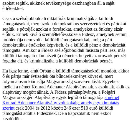
azokat segítik, akiknek tevékenysége összhangban áll a saját
értékeikkel.
Csak a szélsőjobboldali diktatúrák kriminalizálják a külföldi
támogatásokat, mert azok a demokratikus szervezeteket és pártokat
segítik, s pótolják azokat a forrásokat, amelyeket az önkény elzár
előlük. Ennek kiváló szemléltetőeszköze a Fidesz, amelynek semmi
problémája nem volt a külföldi támogatásokkal, amíg a párt
demokratikus értékeket képviselt, és a külföldi pénz a demokráciát
támogatta. Amikor a Fidesz szélsőjobboldali fasiszta párt lesz, más
külföldi támogató után nézett (a németek helyett az oroszok pénzét
fogadta el), és kriminalizálta a külföldi demokráciák pénzét.
Ha igaz lenne, amit Orbán a külföldi támogatásokról mondott, akkor
ő és pártja már évtizedek óta bűncselekményt követ el, mert
folyamatosan kiárusítja Magyarország szuverenitását. Egyebek
mellett a német Konrad Adenauer Alapítványnak, s azoknak, akik az
alapítvány mögött állnak. A Fidesz pártalapítványa, a Polgári
Magyarországért Alapítvány egyik legfőbb támogatója
a német
Konrad Adenauer Alapítvány volt sokáig, amely egy kimutatás
szerint
csak 2004 és 2012 között 246 ezer 510 euró külföldi
támogatást adott a Fidesznek. De a kapcsolatuk nem ekkor
kezdődött.