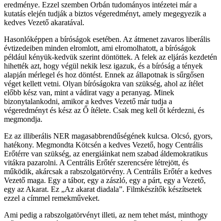
eredménye. Ezzel szemben Orbán tudományos intézetei már a
kutatás elején tudják a biztos végeredményt, amely megegyezik a
kedves Vezető akaratával.
Hasonlóképpen a bíróságok esetében. Az átmenet zavaros liberális
évtizedeiben minden elromlott, ami elromolhatott, a bíróságok
például kényük-kedvük szerint döntöttek. A felek az eljárás kezdetén
hihették azt, hogy végül nekik lesz igazuk, és a bíróság a tények
alapján mérlegel és hoz döntést. Ennek az állapotnak is sűrgősen
véget kellett vetni. Olyan bíróságokra van szükség, ahol az ítélet
előbb kész van, mint a vádirat vagy a peranyag. Minek
bizonytalankodni, amikor a kedves Vezető már tudja a
végeredményt és kész az Ő ítélete. Csak meg kell őt kérdezni, és
megmondja.
Ez az illiberális NER magasabbrendűségének kulcsa. Olcsó, gyors,
hatékony. Megmondta Kötcsén a kedves Vezető, hogy Centrális
Erőtérre van szükség, az energiáinkat nem szabad áldemokratikus
vitákra pazarolni. A Centrális Erőtér szerencsére létrejött, és
működik, akárcsak a rabszolgatörvény. A Centrális Erőtér a kedves
Vezető maga. Egy a tábor, egy a zászló, egy a párt, egy a Vezető,
egy az Akarat. Ez „Az akarat diadala”. Filmkészítők készítsetek
ezzel a címmel remekműveket.
Ami pedig a rabszolgatörvényt illeti, az nem tehet mást, minthogy