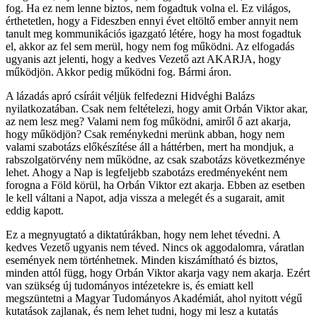
fog. Ha ez nem lenne biztos, nem fogadtuk volna el. Ez világos,
érthetetlen, hogy a Fideszben ennyi évet eltöltő ember annyit nem
tanult meg kommunikációs igazgató létére, hogy ha most fogadtuk
el, akkor az fel sem merül, hogy nem fog működni. Az elfogadás
ugyanis azt jelenti, hogy a kedves Vezető azt AKARJA, hogy
működjön. Akkor pedig működni fog. Bármi áron.
A lázadás apró csíráit véljük felfedezni Hidvéghi Balázs
nyilatkozatában. Csak nem feltételezi, hogy amit Orbán Viktor akar,
az nem lesz meg? Valami nem fog működni, amiről ő azt akarja,
hogy működjön? Csak reménykedni merünk abban, hogy nem
valami szabotázs előkészítése áll a háttérben, mert ha mondjuk, a
rabszolgatörvény nem működne, az csak szabotázs következménye
lehet. Ahogy a Nap is legfeljebb szabotázs eredményeként nem
forogna a Föld körül, ha Orbán Viktor ezt akarja. Ebben az esetben
le kell váltani a Napot, adja vissza a melegét és a sugarait, amit
eddig kapott.
Ez a megnyugtató a diktatúrákban, hogy nem lehet tévedni. A
kedves Vezető ugyanis nem téved. Nincs ok aggodalomra, váratlan
események nem történhetnek. Minden kiszámítható és biztos,
minden attól függ, hogy Orbán Viktor akarja vagy nem akarja. Ezért
van szükség új tudományos intézetekre is, és emiatt kell
megszüntetni a Magyar Tudományos Akadémiát, ahol nyitott végű
kutatások zajlanak, és nem lehet tudni, hogy mi lesz a kutatás