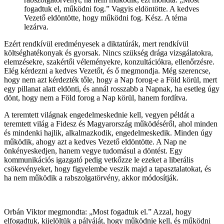
fogadtuk el, működni fog.” Vagyis eldöntötte. A kedves
Vezető eldöntötte, hogy működni fog. Kész. A téma
lezárva.
Ezért rendkívül eredményesek a diktatúrák, mert rendkívül
költséghatékonyak és gyorsak. Nincs szükség drága vizsgálatokra,
elemzésekre, szakértői véleményekre, konzultációkra, ellenőrzésre.
Elég kérdezni a kedves Vezetőt, és ő megmondja. Még szerencse,
hogy nem azt kérdezték tőle, hogy a Nap forog-e a Föld körül, mert
egy pillanat alatt eldönti, és annál rosszabb a Napnak, ha esetleg úgy
dönt, hogy nem a Föld forog a Nap körül, hanem fordítva.
A teremtett világnak engedelmeskednie kell, vegyen példát a
teremtett világ a Fidesz és Magyarország működéséről, ahol minden
és mindenki hajlik, alkalmazkodik, engedelmeskedik. Minden úgy
működik, ahogy azt a kedves Vezető eldöntötte. A Nap ne
önkényeskedjen, hanem vegye tudomásul a döntést. Egy
kommunikációs igazgató pedig vetkőzze le ezeket a liberális
csökevényeket, hogy figyelembe veszik majd a tapasztalatokat, és
ha nem működik a rabszolgatörvény, akkor módosítják.
Orbán Viktor megmondta: „Most fogadtuk el.” Azzal, hogy
elfogadtuk, kijelöltük a pályáját, hogy működnie kell, és működni