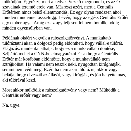
működjön. Egyrészt, mert a kedves Vezető megmondta, és az Ő
szavainak teremtő ereje van. Másrészt azért, mert a Centrális
Erőtérben nincs belső ellentmondás. Ez egy olyan rendszer, ahol
minden mindennel összefügg. Lévén, hogy az egész Centrális Erőtér
egy ember agya. Amíg ez az agy teljesen fel nem bomlik, addig
minden egyensúlyban van.
Példának okáért vegyük a rabszolgatörvényt. A munkáltató
túlóráztatni akar, a dolgozó pedig eldöntheti, hogy vállal-e túlórát.
Elágazás: mindenki láthatja, hogy ez a munkavállaló döntése,
Szijjártó mehet a CNN-be elmagyarázni. Csakhogy a Centrális
Erőtér már korábban eldöntötte, hogy a munkavállaló nem
sztrájkolhat. Ha valami nem tetszik neki, nyugodtan kirúghatják,
semmi nem védi meg. Ezért ha nem akar túlórázni, akkor vagy
belátja, hogy elveszíti az állását, vagy kirúgják, és jön helyette más,
aki túlórával kezd.
Most akkor működik a rabszolgatörvény vagy nem? Működik a
Centrális erőtér vagy nem?
Na, ugye.