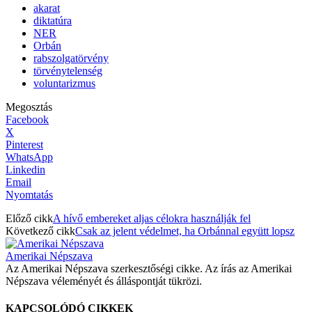
akarat
diktatúra
NER
Orbán
rabszolgatörvény
törvénytelenség
voluntarizmus
Megosztás
Facebook
X
Pinterest
WhatsApp
Linkedin
Email
Nyomtatás
Előző cikk
A hívő embereket aljas célokra használják fel
Következő cikk
Csak az jelent védelmet, ha Orbánnal együtt lopsz
Amerikai Népszava
Az Amerikai Népszava szerkesztőségi cikke. Az írás az Amerikai
Népszava véleményét és álláspontját tükrözi.
KAPCSOLÓDÓ CIKKEK