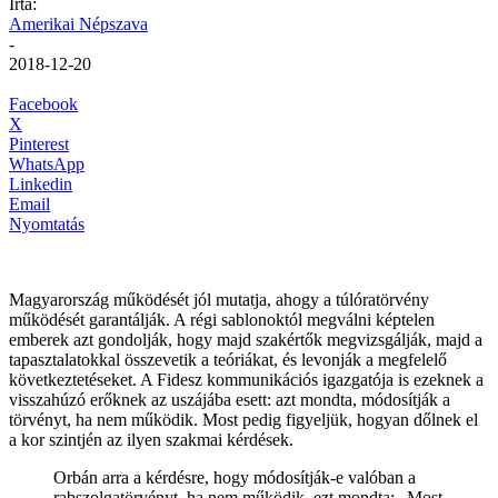
Írta:
Amerikai Népszava
-
2018-12-20
Facebook
X
Pinterest
WhatsApp
Linkedin
Email
Nyomtatás
Magyarország működését jól mutatja, ahogy a túlóratörvény
működését garantálják. A régi sablonoktól megválni képtelen
emberek azt gondolják, hogy majd szakértők megvizsgálják, majd a
tapasztalatokkal összevetik a teóriákat, és levonják a megfelelő
következtetéseket. A Fidesz kommunikációs igazgatója is ezeknek a
visszahúzó erőknek az uszájába esett: azt mondta, módosítják a
törvényt, ha nem működik. Most pedig figyeljük, hogyan dőlnek el
a kor szintjén az ilyen szakmai kérdések.
Orbán arra a kérdésre, hogy módosítják-e valóban a
rabszolgatörvényt, ha nem működik, ezt mondta: „Most