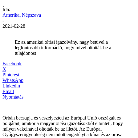
Írta:
Amerikai Népszava
-
2021-02-28
Ez az amerikai oltási igazolvány, nagy betüvel a
legfontosabb információ, hogy mivel oltották be a
tulajdonost
Facebook
X
Pinterest
WhatsApp
Linkedin
Email
Nyomtatás
Orbán becsapja és veszélyezteti az Európai Unió országait és
polgárait, amikor a magyar oltási igazolásokból eltünteti, hogy
milyen vakcinával oltották be az illetőt. Az Európai
Gyógyszerügynökség nem adott engedélyt a kínai és az orosz