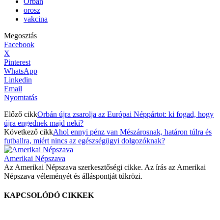
Orbán
orosz
vakcina
Megosztás
Facebook
X
Pinterest
WhatsApp
Linkedin
Email
Nyomtatás
Előző cikk
Orbán újra zsarolja az Európai Néppártot: ki fogad, hogy
újra engednek majd neki?
Következő cikk
Ahol ennyi pénz van Mészárosnak, határon túlra és
futballra, miért nincs az egészségügyi dolgozóknak?
Amerikai Népszava
Az Amerikai Népszava szerkesztőségi cikke. Az írás az Amerikai
Népszava véleményét és álláspontját tükrözi.
KAPCSOLÓDÓ CIKKEK