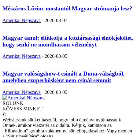
Mészáros Lőrinc mostantól Magyar strómanja lesz?
Amerikai Népszava
-
2026-08-07
Magyar tanul: eltitkolja a köztársasági elnökjelöltet,
hogy senki ne mondhasson véleményt
Amerikai Népszava
-
2026-08-05
Magyar valóságshow-t csinált a Duna-válságból,
amelyben szuperhősként nem csinál semmit
Amerikai Népszava
-
2026-08-05
RÓLUNK
KÖVESS MINKET
©
Website-unk sütiket használ, hogy jobb élményt nyújthassunk
Önnek, amikor visszatér az oldalra. Kérjük, kattintson az
"Elfogadom" gombra valamennyi süti elfogadásához. Vagy menjen
a "Sütik beállítása" oldalra.