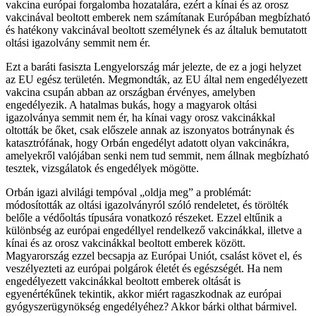
vakcina európai forgalomba hozatalára, ezért a kínai és az orosz
vakcinával beoltott emberek nem számítanak Európában megbízható
és hatékony vakcinával beoltott személynek és az általuk bemutatott
oltási igazolvány semmit nem ér.
Ezt a baráti fasiszta Lengyelország már jelezte, de ez a jogi helyzet
az EU egész területén. Megmondták, az EU által nem engedélyezett
vakcina csupán abban az országban érvényes, amelyben
engedélyezik. A hatalmas bukás, hogy a magyarok oltási
igazolványa semmit nem ér, ha kínai vagy orosz vakcinákkal
oltották be őket, csak előszele annak az iszonyatos botránynak és
katasztrófának, hogy Orbán engedélyt adatott olyan vakcinákra,
amelyekről valójában senki nem tud semmit, nem állnak megbízható
tesztek, vizsgálatok és engedélyek mögötte.
Orbán igazi alvilági tempóval „oldja meg” a problémát:
módosították az oltási igazolványról szóló rendeletet, és törölték
belőle a védőoltás típusára vonatkozó részeket. Ezzel eltűnik a
különbség az európai engedéllyel rendelkező vakcinákkal, illetve a
kínai és az orosz vakcinákkal beoltott emberek között.
Magyarország ezzel becsapja az Európai Uniót, csalást követ el, és
veszélyezteti az európai polgárok életét és egészségét. Ha nem
engedélyezett vakcinákkal beoltott emberek oltását is
egyenértékűnek tekintik, akkor miért ragaszkodnak az európai
gyógyszerügynökség engedélyéhez? Akkor bárki olthat bármivel.