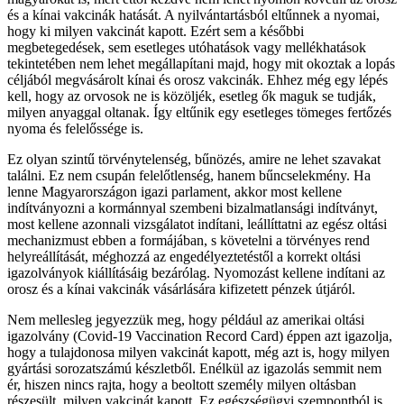
és a kínai vakcinák hatását. A nyilvántartásból eltűnnek a nyomai,
hogy ki milyen vakcinát kapott. Ezért sem a későbbi
megbetegedések, sem esetleges utóhatások vagy mellékhatások
tekintetében nem lehet megállapítani majd, hogy mit okoztak a lopás
céljából megvásárolt kínai és orosz vakcinák. Ehhez még egy lépés
kell, hogy az orvosok ne is közöljék, esetleg ők maguk se tudják,
milyen anyaggal oltanak. Így eltűnik egy esetleges tömeges fertőzés
nyoma és felelőssége is.
Ez olyan szintű törvénytelenség, bűnözés, amire ne lehet szavakat
találni. Ez nem csupán felelőtlenség, hanem bűncselekmény. Ha
lenne Magyarországon igazi parlament, akkor most kellene
indítványozni a kormánnyal szembeni bizalmatlansági indítványt,
most kellene azonnali vizsgálatot indítani, leállíttatni az egész oltási
mechanizmust ebben a formájában, s követelni a törvényes rend
helyreállítását, méghozzá az engedélyeztetéstől a korrekt oltási
igazolványok kiállításáig bezárólag. Nyomozást kellene indítani az
orosz és a kínai vakcinák vásárlására kifizetett pénzek útjáról.
Nem mellesleg jegyezzük meg, hogy például az amerikai oltási
igazolvány (Covid-19 Vaccination Record Card) éppen azt igazolja,
hogy a tulajdonosa milyen vakcinát kapott, még azt is, hogy milyen
gyártási sorozatszámú készletből. Enélkül az igazolás semmit nem
ér, hiszen nincs rajta, hogy a beoltott személy milyen oltásban
részesült, milyen vakcinát kapott. Ez egészségügyi szempontból is