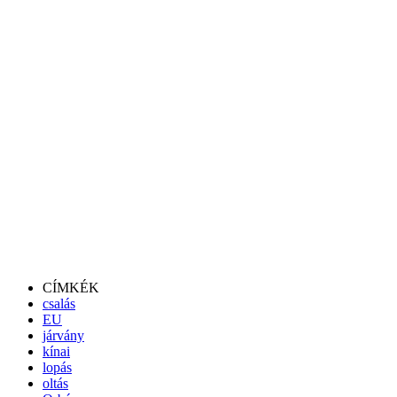
CÍMKÉK
csalás
EU
járvány
kínai
lopás
oltás