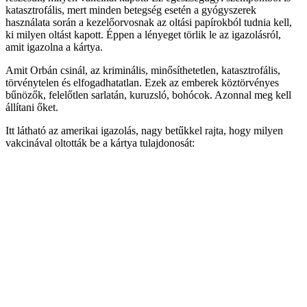
katasztrofális, mert minden betegség esetén a gyógyszerek
használata során a kezelőorvosnak az oltási papírokból tudnia kell,
ki milyen oltást kapott. Éppen a lényeget törlik le az igazolásról,
amit igazolna a kártya.
Amit Orbán csinál, az kriminális, minősíthetetlen, katasztrofális,
törvénytelen és elfogadhatatlan. Ezek az emberek köztörvényes
bűnözők, felelőtlen sarlatán, kuruzsló, bohócok. Azonnal meg kell
állítani őket.
Itt látható az amerikai igazolás, nagy betűkkel rajta, hogy milyen
vakcinával oltották be a kártya tulajdonosát: