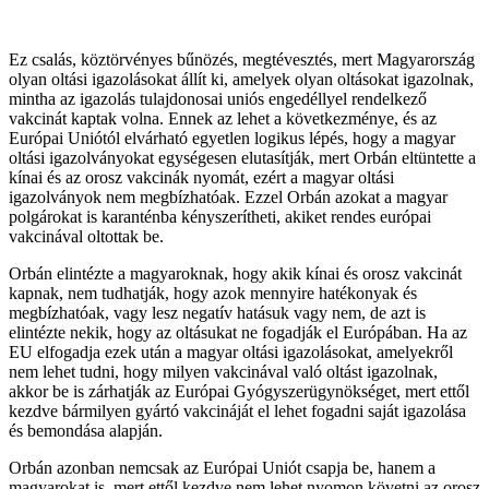
Ez csalás, köztörvényes bűnözés, megtévesztés, mert Magyarország
olyan oltási igazolásokat állít ki, amelyek olyan oltásokat igazolnak,
mintha az igazolás tulajdonosai uniós engedéllyel rendelkező
vakcinát kaptak volna. Ennek az lehet a következménye, és az
Európai Uniótól elvárható egyetlen logikus lépés, hogy a magyar
oltási igazolványokat egységesen elutasítják, mert Orbán eltüntette a
kínai és az orosz vakcinák nyomát, ezért a magyar oltási
igazolványok nem megbízhatóak. Ezzel Orbán azokat a magyar
polgárokat is karanténba kényszerítheti, akiket rendes európai
vakcinával oltottak be.
Orbán elintézte a magyaroknak, hogy akik kínai és orosz vakcinát
kapnak, nem tudhatják, hogy azok mennyire hatékonyak és
megbízhatóak, vagy lesz negatív hatásuk vagy nem, de azt is
elintézte nekik, hogy az oltásukat ne fogadják el Európában. Ha az
EU elfogadja ezek után a magyar oltási igazolásokat, amelyekről
nem lehet tudni, hogy milyen vakcinával való oltást igazolnak,
akkor be is zárhatják az Európai Gyógyszerügynökséget, mert ettől
kezdve bármilyen gyártó vakcináját el lehet fogadni saját igazolása
és bemondása alapján.
Orbán azonban nemcsak az Európai Uniót csapja be, hanem a
magyarokat is, mert ettől kezdve nem lehet nyomon követni az orosz