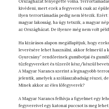
Országházat fenyegette volna. Terrortámadás
kivédeni, mert ezek a fegyverek csak az ép
ilyen terrortámadás pedig nem létezik. Ezért 
magyar lakosság, ha úgy tetszik, a magyar né
az Országházat. De ilyenre még nem volt péld
Ha kizárásos alapon megállapítjuk, hogy ezek
leverésére lehet használni, akkor felmerül a 
Gyurcsány” rendőreinek gumibotjai és gumil
tűzfegyvereket és tűzerőt kész/készül bevet
A Magyar Narancs szerint a legnagyobb terror
jelentik, amelyek a szólásszabadság részei, de 
Minek akkor az éles lőfegyverek?
A Magyar Narancs felhívja a figyelmet egy leh
fegyvereivel egy katonai puccsot is meg lehe