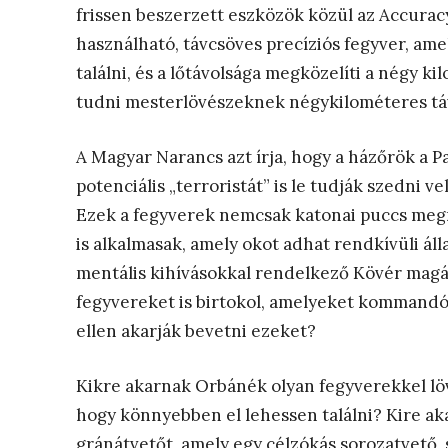
frissen beszerzett eszközök közül az Accurac
használható, távcsöves precíziós fegyver, ame
találni, és a lőtávolsága megközelíti a négy 
tudni mesterlövészeknek négykilométeres táv
A Magyar Narancs azt írja, hogy a házőrök a P
potenciális „terroristát” is le tudják szedni v
Ezek a fegyverek nemcsak katonai puccs meg
is alkalmasak, amely okot adhat rendkívüli ál
mentális kihívásokkal rendelkező Kövér magá
fegyvereket is birtokol, amelyeket kommandós
ellen akarják bevetni ezeket?
Kikre akarnak Orbánék olyan fegyverekkel lö
hogy könnyebben el lehessen találni? Kire ak
gránátvetőt, amely egy célzókás sorozatvető,