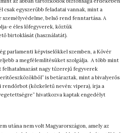
lamint az abban tartózkodók biztonsága érdekében
nél csak egyszerűbb feladatai vannak, mint a
ér személyvédelme, belső rend fenntartása. A
ja-e éles lőfegyverek, köztük
ő birtoklását (használatát).
ség parlamenti képviselőkkel szemben, a Kövér
eljebb a megfélemlítésüket szolgálja. A több mint
 felhatalmazást nagy tűzerejű fegyverek
erítőeszközökből” is betáraztak, mint a bivalyerős
 rendőrbot (közkeletű nevén: vipera), írja a
yegetettségre” hivatkozva kaptak engedélyt
sem utána nem volt Magyarországon, amely az