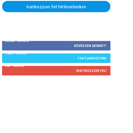
Iratkozzon fel hírlevelünkre
25,000
Követő
KÖVESSEN MINKET!
1,000
Követő
CSATLAKOZZON!
340
Követő
IRATKOZZON FEL!