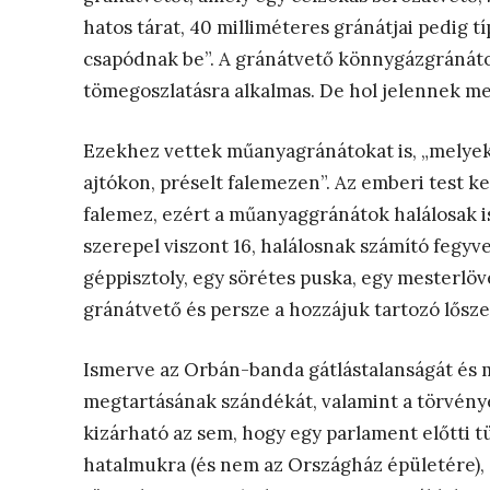
hatos tárat, 40 milliméteres gránátjai pedig
csapódnak be”. A gránátvető könnygázgránáto
tömegoszlatásra alkalmas. De hol jelennek m
Ezekhez vettek műanyagránátokat is, „melyek
ajtókon, préselt falemezen”. Az emberi test ke
falemez, ezért a műanyaggránátok halálosak i
szerepel viszont 16, halálosnak számító fegy
géppisztoly, egy sörétes puska, egy mesterlövé
gránátvető és persze a hozzájuk tartozó lősze
Ismerve az Orbán-banda gátlástalanságát és m
megtartásának szándékát, valamint a törvénye
kizárható az sem, hogy egy parlament előtti 
hatalmukra (és nem az Országház épületére), é