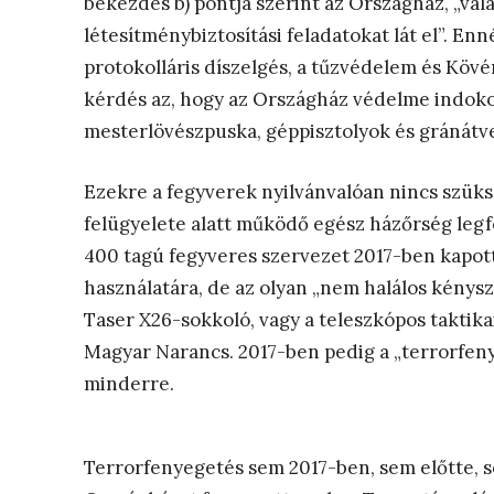
bekezdés b) pontja szerint az Országház, „va
létesítménybiztosítási feladatokat lát el”. En
protokolláris díszelgés, a tűzvédelem és Köv
kérdés az, hogy az Országház védelme indokol
mesterlövészpuska, géppisztolyok és gránátvet
Ezekre a fegyverek nyilvánvalóan nincs szük
felügyelete alatt működő egész házőrség legf
400 tagú fegyveres szervezet 2017-ben kapott
használatára, de az olyan „nem halálos kénysz
Taser X26-sokkoló, vagy a teleszkópos taktikai
Magyar Narancs. 2017-ben pedig a „terrorfen
minderre.
Terrorfenyegetés sem 2017-ben, sem előtte, 