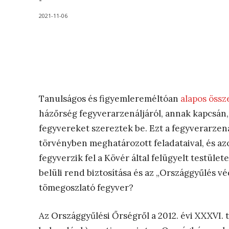
-
2021-11-06
Tanulságos és figyemlereméltóan
alapos össz
házőrség fegyverarzenáljáról, annak kapcsán,
fegyvereket szereztek be. Ezt a fegyverarzen
törvényben meghatározott feladataival, és az
fegyverzik fel a Kövér által felügyelt testüle
belüli rend biztosítása és az „Országgyűlés v
tömegoszlató fegyver?
Az Országgyűlési Őrségről a 2012. évi XXXVI. 