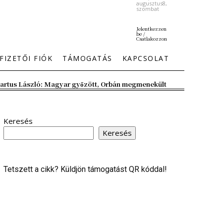
augusztus8,
szombat
Jelentkezzen
be /
Csatlakozzon
FIZETŐI FIÓK
TÁMOGATÁS
KAPCSOLAT
artus László: Magyar győzött, Orbán megmenekült
Keresés
Keresés
Tetszett a cikk? Küldjön támogatást QR kóddal!