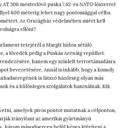
y AT 308 mesterlövő puska 7,62-es NATO lőszerrel
llyel 800 méterig lehet nagy pontossággal célba
kilométert. Az Országház védelmében miért kell
olságra ellőni?
arlament tetejéről a Margit hídon sétáló
ele, a lövedék pedig a Puskás Arénáig repülhet.
rendezésére, hanem egy színlelt terrortámadásra
lapot bevezetésére. Annál is inkább, hogy a komoly
nhadseregének is látszó házőrség olyan más
ok és a különleges szolgálatok használnak. Kik
vetni, amelyek piros pontot mutatnak a célponton,
arják irányítani az amerikai gyártmányú
 s „három másodpercen belül képes kiüríteni a