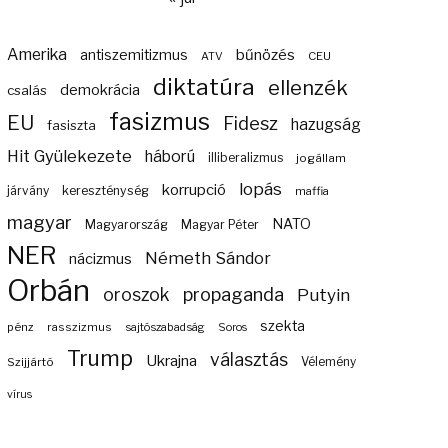
Amerika
bűnözés
antiszemitizmus
ATV
CEU
diktatúra
ellenzék
demokrácia
csalás
fasizmus
EU
Fidesz
hazugság
fasiszta
Hit Gyülekezete
háború
illiberalizmus
jogállam
lopás
korrupció
járvány
kereszténység
maffia
magyar
NATO
Magyarország
Magyar Péter
NER
Németh Sándor
nácizmus
Orbán
propaganda
oroszok
Putyin
szekta
pénz
rasszizmus
sajtószabadság
Soros
Trump
választás
Ukrajna
Szijjártó
Vélemény
vírus