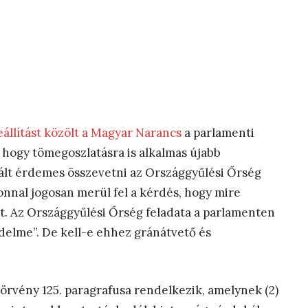
eállítást közölt a Magyar Narancs
a parlamenti
 hogy tömegoszlatásra is alkalmas újabb
ált érdemes összevetni az Országgyűlési Őrség
onnal jogosan merül fel a kérdés, hogy mire
tet. Az Országgyűlési Őrség feladata a parlamenten
édelme”. De kell-e ehhez gránátvető és
törvény 125. paragrafusa rendelkezik, amelynek (2)