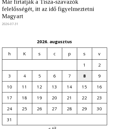
Már firtatják a Tisza-szavazók
felelősségét, itt az idő figyelmeztetni
Magyart
2026-07-31
2026. augusztus
h
K
s
c
p
s
v
1
2
3
4
5
6
7
8
9
10
11
12
13
14
15
16
17
18
19
20
21
22
23
24
25
26
27
28
29
30
31
« júl