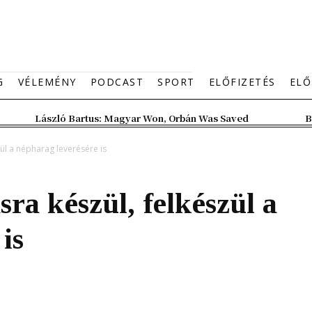
G
VÉLEMÉNY
PODCAST
SPORT
ELŐFIZETÉS
ELŐ
László Bartus: Magyar Won, Orbán Was Saved
B
ül a népharag leverésére is
ra készül, felkészül a
is