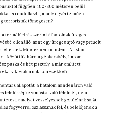
 típusuktól függően 400-800 méteren belül
kkal is rendelkezik, amely egyértelműen
eg terroristák tömegesen?
 a termékleírás szerint áthatolnak üreges
vésbé ellenálló, mint egy üreges ajtó vagy préselt
s lehetnek. Mindez nem minden: „A listán
ver – közöttük három gépkarabély, három
sz puska és hét pisztoly, a már említett
rek.” Kikre akarnak lőni ezekkel?
entális állapotát, a hatalom mindenáron való
s felelősségre vonástól való félelmét, nem
tüntetést, amelyet veszélyesnek gondolnak saját
les fegyverrel oszlassanak fel, és belelőjenek a