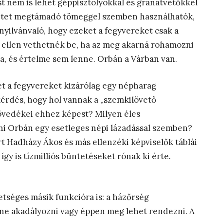
t nem is lehet géppisztolyokkal és gránátvetőkkel
ületet megtámadó tömeggel szemben használhatók,
nyilvánvaló, hogy ezeket a fegyvereket csak a
p ellen vethetnék be, ha az meg akarná rohamozni
a, és értelme sem lenne. Orbán a Várban van.
et a fegyvereket kizárólag egy népharag
kérdés, hogy hol vannak a „szemkilövető
övedékei ehhez képest? Milyen éles
ni Orbán egy esetleges népi lázadással szemben?
t Hadházy Ákos és más ellenzéki képviselők táblái
így is tízmilliós büntetéseket rónak ki érte.
etséges másik funkcióra is: a házőrség
tne akadályozni vagy éppen meg lehet rendezni. A