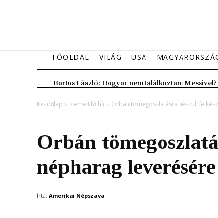
FŐOLDAL
VILÁG
USA
MAGYARORSZÁ
Bartus László: Hogyan nem találkoztam Messivel?
Kezdőlap
Kiemelt fő hír
Orbán tömegoszlatásra készül, felkész
Kiemelt fő hír
Magyarország
Orbán tömegoszlatás
népharag leverésére 
Írta:
Amerikai Népszava