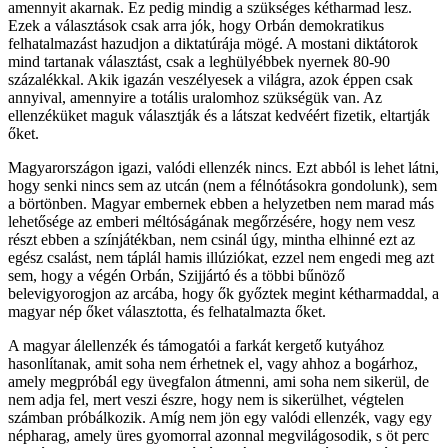
amennyit akarnak. Ez pedig mindig a szükséges kétharmad lesz.
Ezek a választások csak arra jók, hogy Orbán demokratikus
felhatalmazást hazudjon a diktatúrája mögé. A mostani diktátorok
mind tartanak választást, csak a leghülyébbek nyernek 80-90
százalékkal. Akik igazán veszélyesek a világra, azok éppen csak
annyival, amennyire a totális uralomhoz szükségük van. Az
ellenzéküket maguk választják és a látszat kedvéért fizetik, eltartják
őket.
Magyarországon igazi, valódi ellenzék nincs. Ezt abból is lehet látni,
hogy senki nincs sem az utcán (nem a félnótásokra gondolunk), sem
a börtönben. Magyar embernek ebben a helyzetben nem marad más
lehetősége az emberi méltóságának megőrzésére, hogy nem vesz
részt ebben a színjátékban, nem csinál úgy, mintha elhinné ezt az
egész csalást, nem táplál hamis illúziókat, ezzel nem engedi meg azt
sem, hogy a végén Orbán, Szijjártó és a többi bűnöző
belevigyorogjon az arcába, hogy ők győztek megint kétharmaddal, a
magyar nép őket választotta, és felhatalmazta őket.
A magyar álellenzék és támogatói a farkát kergető kutyához
hasonlítanak, amit soha nem érhetnek el, vagy ahhoz a bogárhoz,
amely megpróbál egy üvegfalon átmenni, ami soha nem sikerül, de
nem adja fel, mert veszi észre, hogy nem is sikerülhet, végtelen
számban próbálkozik. Amíg nem jön egy valódi ellenzék, vagy egy
népharag, amely üres gyomorral azonnal megvilágosodik, s öt perc