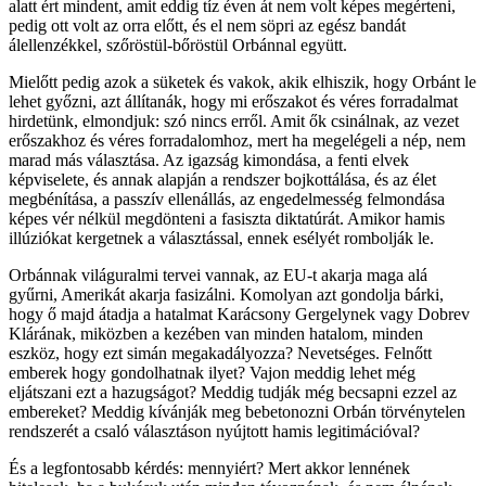
alatt ért mindent, amit eddig tíz éven át nem volt képes megérteni,
pedig ott volt az orra előtt, és el nem söpri az egész bandát
álellenzékkel, szőröstül-bőröstül Orbánnal együtt.
Mielőtt pedig azok a süketek és vakok, akik elhiszik, hogy Orbánt le
lehet győzni, azt állítanák, hogy mi erőszakot és véres forradalmat
hirdetünk, elmondjuk: szó nincs erről. Amit ők csinálnak, az vezet
erőszakhoz és véres forradalomhoz, mert ha megelégeli a nép, nem
marad más választása. Az igazság kimondása, a fenti elvek
képviselete, és annak alapján a rendszer bojkottálása, és az élet
megbénítása, a passzív ellenállás, az engedelmesség felmondása
képes vér nélkül megdönteni a fasiszta diktatúrát. Amikor hamis
illúziókat kergetnek a választással, ennek esélyét rombolják le.
Orbánnak világuralmi tervei vannak, az EU-t akarja maga alá
gyűrni, Amerikát akarja fasizálni. Komolyan azt gondolja bárki,
hogy ő majd átadja a hatalmat Karácsony Gergelynek vagy Dobrev
Klárának, miközben a kezében van minden hatalom, minden
eszköz, hogy ezt simán megakadályozza? Nevetséges. Felnőtt
emberek hogy gondolhatnak ilyet? Vajon meddig lehet még
eljátszani ezt a hazugságot? Meddig tudják még becsapni ezzel az
embereket? Meddig kívánják meg bebetonozni Orbán törvénytelen
rendszerét a csaló választáson nyújtott hamis legitimációval?
És a legfontosabb kérdés: mennyiért? Mert akkor lennének