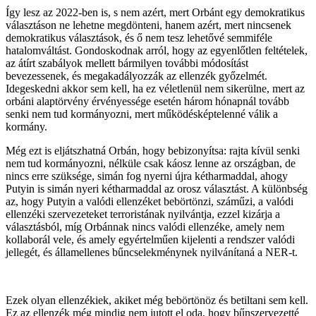
Így lesz az 2022-ben is, s nem azért, mert Orbánt egy demokratikus
választáson ne lehetne megdönteni, hanem azért, mert nincsenek
demokratikus választások, és ő nem tesz lehetővé semmiféle
hatalomváltást. Gondoskodnak arról, hogy az egyenlőtlen feltételek,
az átírt szabályok mellett bármilyen további módosítást
bevezessenek, és megakadályozzák az ellenzék győzelmét.
Idegeskedni akkor sem kell, ha ez véletlenül nem sikerülne, mert az
orbáni alaptörvény érvényessége esetén három hónapnál tovább
senki nem tud kormányozni, mert működésképtelenné válik a
kormány.
Még ezt is eljátszhatná Orbán, hogy bebizonyítsa: rajta kívül senki
nem tud kormányozni, nélküle csak káosz lenne az országban, de
nincs erre szüksége, simán fog nyerni újra kétharmaddal, ahogy
Putyin is simán nyeri kétharmaddal az orosz választást. A különbség
az, hogy Putyin a valódi ellenzéket bebörtönzi, száműzi, a valódi
ellenzéki szervezeteket terroristának nyilvántja, ezzel kizárja a
választásból, míg Orbánnak nincs valódi ellenzéke, amely nem
kollaborál vele, és amely egyértelműen kijelenti a rendszer valódi
jellegét, és államellenes bűncselekménynek nyilvánítaná a NER-t.
Ezek olyan ellenzékiek, akiket még bebörtönöz és betiltani sem kell.
Ez az ellenzék még mindig nem jutott el oda, hogy bűnszervezetté