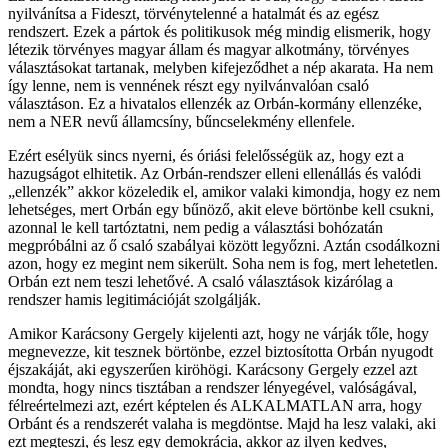
nyilvánítsa a Fideszt, törvénytelenné a hatalmát és az egész
rendszert. Ezek a pártok és politikusok még mindig elismerik, hogy
létezik törvényes magyar állam és magyar alkotmány, törvényes
választásokat tartanak, melyben kifejeződhet a nép akarata. Ha nem
így lenne, nem is vennének részt egy nyilvánvalóan csaló
választáson. Ez a hivatalos ellenzék az Orbán-kormány ellenzéke,
nem a NER nevű államcsíny, bűncselekmény ellenfele.
Ezért esélyük sincs nyerni, és óriási felelősségük az, hogy ezt a
hazugságot elhitetik. Az Orbán-rendszer elleni ellenállás és valódi
„ellenzék” akkor közeledik el, amikor valaki kimondja, hogy ez nem
lehetséges, mert Orbán egy bűnöző, akit eleve börtönbe kell csukni,
azonnal le kell tartóztatni, nem pedig a választási bohózatán
megpróbálni az ő csaló szabályai között legyőzni. Aztán csodálkozni
azon, hogy ez megint nem sikerült. Soha nem is fog, mert lehetetlen.
Orbán ezt nem teszi lehetővé. A csaló választások kizárólag a
rendszer hamis legitimációját szolgálják.
Amikor Karácsony Gergely kijelenti azt, hogy ne várják tőle, hogy
megnevezze, kit tesznek börtönbe, ezzel biztosította Orbán nyugodt
éjszakáját, aki egyszerűen kiröhögi. Karácsony Gergely ezzel azt
mondta, hogy nincs tisztában a rendszer lényegével, valóságával,
félreértelmezi azt, ezért képtelen és ALKALMATLAN arra, hogy
Orbánt és a rendszerét valaha is megdöntse. Majd ha lesz valaki, aki
ezt megteszi, és lesz egy demokrácia, akkor az ilyen kedves,