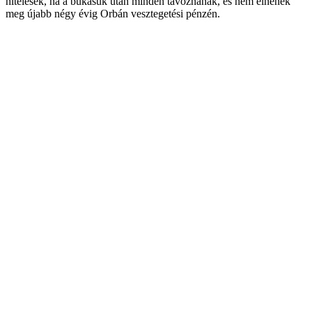
hitelesek, ha a bukásuk után minden távoznának, és nem élnének
meg újabb négy évig Orbán vesztegetési pénzén.