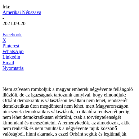
Írta:
Amerikai Népszava
-
2021-09-20
Facebook
X
Pinterest
WhatsApp
Linkedin
Email
Nyomtatás
Nem szívesen romboljuk a magyar emberek négyévente fellángoló
illúzióit, de az igazságnak tartozunk annyival, hogy elmondjuk:
Orbánt demokratikus választáson leváltani nem lehet, rendszerét
demokratikus úton megdönteni nem lehet, mert Magyarországon
nincsenek demokratikus választások, a diktatúra rendszerét pedig
nem lehet demokratikusan eltörölni, csak a törvénytelenségét
kimondani és megszüntetni. A reménykedők, az álmodozók, akik
nem realisták és nem tanulnak a négyévente rajuk köszönő
valóságból, hinni akarnak, s ezzel Orbánt segítik és legitimálják.