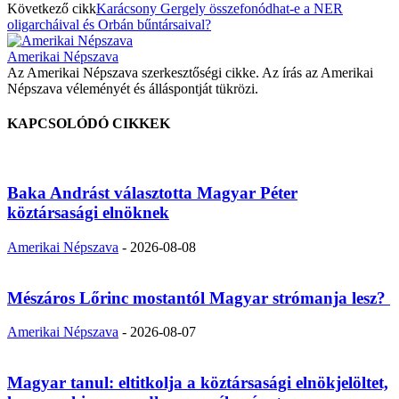
Következő cikk
Karácsony Gergely összefonódhat-e a NER
oligarcháival és Orbán bűntársaival?
Amerikai Népszava
Az Amerikai Népszava szerkesztőségi cikke. Az írás az Amerikai
Népszava véleményét és álláspontját tükrözi.
KAPCSOLÓDÓ CIKKEK
Baka Andrást választotta Magyar Péter
köztársasági elnöknek
Amerikai Népszava
-
2026-08-08
Mészáros Lőrinc mostantól Magyar strómanja lesz?
Amerikai Népszava
-
2026-08-07
Magyar tanul: eltitkolja a köztársasági elnökjelöltet,