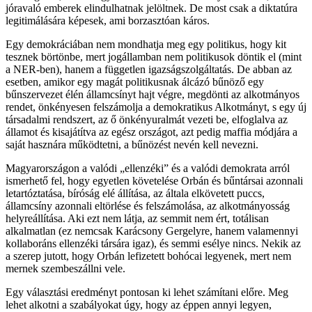
jóravaló emberek elindulhatnak jelöltnek. De most csak a diktatúra
legitimálására képesek, ami borzasztóan káros.
Egy demokráciában nem mondhatja meg egy politikus, hogy kit
tesznek börtönbe, mert jogállamban nem politikusok döntik el (mint
a NER-ben), hanem a független igazságszolgáltatás. De abban az
esetben, amikor egy magát politikusnak álcázó bűnöző egy
bűnszervezet élén államcsínyt hajt végre, megdönti az alkotmányos
rendet, önkényesen felszámolja a demokratikus Alkotmányt, s egy új
társadalmi rendszert, az ő önkényuralmát vezeti be, elfoglalva az
államot és kisajátítva az egész országot, azt pedig maffia módjára a
saját hasznára működtetni, a bűnözést nevén kell nevezni.
Magyarországon a valódi „ellenzéki” és a valódi demokrata arról
ismerhető fel, hogy egyetlen követelése Orbán és bűntársai azonnali
letartóztatása, bíróság elé állítása, az általa elkövetett puccs,
államcsíny azonnali eltörlése és felszámolása, az alkotmányosság
helyreállítása. Aki ezt nem látja, az semmit nem ért, totálisan
alkalmatlan (ez nemcsak Karácsony Gergelyre, hanem valamennyi
kollaboráns ellenzéki társára igaz), és semmi esélye nincs. Nekik az
a szerep jutott, hogy Orbán lefizetett bohócai legyenek, mert nem
mernek szembeszállni vele.
Egy választási eredményt pontosan ki lehet számítani előre. Meg
lehet alkotni a szabályokat úgy, hogy az éppen annyi legyen,