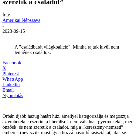
szeretik a családot”
Írta:
Amerikai Népszava
-
2023-09-15
A "családbarát világkoalíció". Mintha rajtuk kívül nem
lennének családok.
Facebook
X
Pinterest
WhatsApp
Linkedin
Email
Nyomtatás
Orbán újabb hazug határt húz, amellyel kategorizálja és megosztja
az embereket: eszerint a liberálisok nem vállalnak gyermekeket, mert
önzőek, és nem szeretik a családot, míg a „keresztény-nemzeti”
emberek (nevezzük most így a hozzá hasonló fasisztákat, akik se