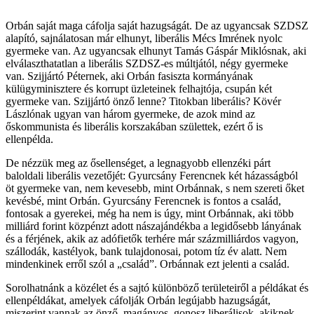
Orbán saját maga cáfolja saját hazugságát. De az ugyancsak SZDSZ
alapító, sajnálatosan már elhunyt, liberális Mécs Imrének nyolc
gyermeke van. Az ugyancsak elhunyt Tamás Gáspár Miklósnak, aki
elválaszthatatlan a liberális SZDSZ-es múltjától, négy gyermeke
van. Szijjártó Péternek, aki Orbán fasiszta kormányának
külügyminisztere és korrupt üzleteinek felhajtója, csupán két
gyermeke van. Szijjártó önző lenne? Titokban liberális? Kövér
Lászlónak ugyan van három gyermeke, de azok mind az
őskommunista és liberális korszakában születtek, ezért ő is
ellenpélda.
De nézzük meg az ősellenséget, a legnagyobb ellenzéki párt
baloldali liberális vezetőjét: Gyurcsány Ferencnek két házasságból
öt gyermeke van, nem kevesebb, mint Orbánnak, s nem szereti őket
kevésbé, mint Orbán. Gyurcsány Ferencnek is fontos a család,
fontosak a gyerekei, még ha nem is úgy, mint Orbánnak, aki több
milliárd forint közpénzt adott nászajándékba a legidősebb lányának
és a férjének, akik az adófietők terhére már százmilliárdos vagyon,
szállodák, kastélyok, bank tulajdonosai, potom tíz év alatt. Nem
mindenkinek erről szól a „család”. Orbánnak ezt jelenti a család.
Sorolhatnánk a közélet és a sajtó különböző területeiről a példákat és
ellenpéldákat, amelyek cáfolják Orbán legújabb hazugságát,
miszerint vannak az önző, magányos, gonosz liberálisok, akiknek