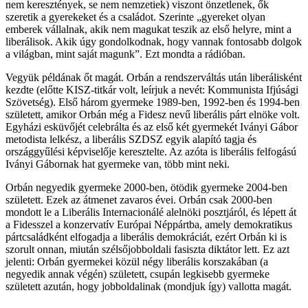
nem keresztények, se nem nemzetiek) viszont önzetlenek, ők
szeretik a gyerekeket és a családot. Szerinte „gyereket olyan
emberek vállalnak, akik nem magukat teszik az első helyre, mint a
liberálisok. Akik úgy gondolkodnak, hogy vannak fontosabb dolgok
a világban, mint saját magunk”. Ezt mondta a rádióban.
Vegyük példának őt magát. Orbán a rendszerváltás után liberálisként
kezdte (előtte KISZ-titkár volt, leírjuk a nevét: Kommunista Ifjúsági
Szövetség). Első három gyermeke 1989-ben, 1992-ben és 1994-ben
született, amikor Orbán még a Fidesz nevű liberális párt elnöke volt.
Egyházi esküvőjét celebrálta és az első két gyermekét Iványi Gábor
metodista lelkész, a liberális SZDSZ egyik alapító tagja és
országgyűlési képviselője keresztelte. Az azóta is liberális felfogású
Iványi Gábornak hat gyermeke van, több mint neki.
Orbán negyedik gyermeke 2000-ben, ötödik gyermeke 2004-ben
született. Ezek az átmenet zavaros évei. Orbán csak 2000-ben
mondott le a Liberális Internacionálé alelnöki posztjáról, és lépett át
a Fidesszel a konzervatív Európai Néppártba, amely demokratikus
pártcsaládként elfogadja a liberális demokráciát, ezért Orbán ki is
szorult onnan, miután szélsőjobboldali fasiszta diktátor lett. Ez azt
jelenti: Orbán gyermekei közül négy liberális korszakában (a
negyedik annak végén) született, csupán legkisebb gyermeke
született azután, hogy jobboldalinak (mondjuk így) vallotta magát.