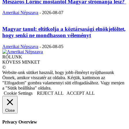
Mészáros Lőrinc mostantól Magyar strómanja lesz?
Amerikai Népszava
-
2026-08-07
Magyar tanul: eltitkolja a köztársasági elnökjelöltet,
hogy senki ne mondhasson véleményt
Amerikai Népszava
-
2026-08-05
RÓLUNK
KÖVESS MINKET
©
Website-unk sütiket használ, hogy jobb élményt nyújthassunk
Önnek, amikor visszatér az oldalra. Kérjük, kattintson az
"Elfogadom" gombra valamennyi süti elfogadásához. Vagy menjen
a "Sütik beállítása" oldalra.
Cookie Settings
REJECT ALL
ACCEPT ALL
Close
Privacy Overview