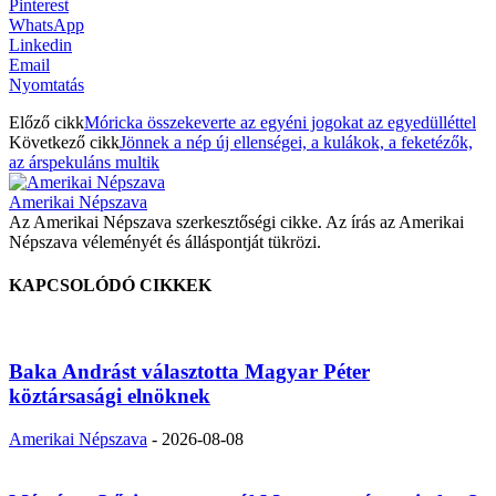
Pinterest
WhatsApp
Linkedin
Email
Nyomtatás
Előző cikk
Móricka összekeverte az egyéni jogokat az egyedülléttel
Következő cikk
Jönnek a nép új ellenségei, a kulákok, a feketézők,
az árspekuláns multik
Amerikai Népszava
Az Amerikai Népszava szerkesztőségi cikke. Az írás az Amerikai
Népszava véleményét és álláspontját tükrözi.
KAPCSOLÓDÓ CIKKEK
Baka Andrást választotta Magyar Péter
köztársasági elnöknek
Amerikai Népszava
-
2026-08-08