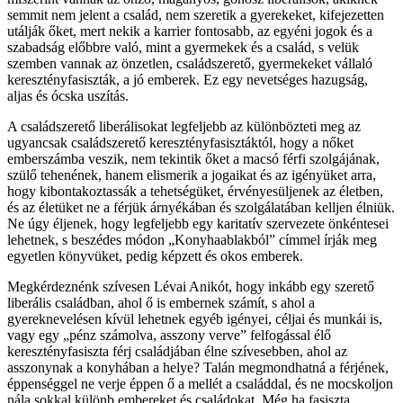
semmit nem jelent a család, nem szeretik a gyerekeket, kifejezetten
utálják őket, mert nekik a karrier fontosabb, az egyéni jogok és a
szabadság előbbre való, mint a gyermekek és a család, s velük
szemben vannak az önzetlen, családszerető, gyermekeket vállaló
keresztényfasiszták, a jó emberek. Ez egy nevetséges hazugság,
aljas és ócska uszítás.
A családszerető liberálisokat legfeljebb az különbözteti meg az
ugyancsak családszerető keresztényfasisztáktól, hogy a nőket
emberszámba veszik, nem tekintik őket a macsó férfi szolgájának,
szülő tehenének, hanem elismerik a jogaikat és az igényüket arra,
hogy kibontakoztassák a tehetségüket, érvényesüljenek az életben,
és az életüket ne a férjük árnyékában és szolgálatában kelljen élniük.
Ne úgy éljenek, hogy legfeljebb egy karitatív szervezete önkéntesei
lehetnek, s beszédes módon „Konyhaablakból” címmel írják meg
egyetlen könyvüket, pedig képzett és okos emberek.
Megkérdeznénk szívesen Lévai Anikót, hogy inkább egy szerető
liberális családban, ahol ő is embernek számít, s ahol a
gyereknevelésen kívül lehetnek egyéb igényei, céljai és munkái is,
vagy egy „pénz számolva, asszony verve” felfogással élő
keresztényfasiszta férj családjában élne szívesebben, ahol az
asszonynak a konyhában a helye? Talán megmondhatná a férjének,
éppenséggel ne verje éppen ő a mellét a családdal, és ne mocskoljon
nála sokkal különb embereket és családokat. Még ha fasiszta