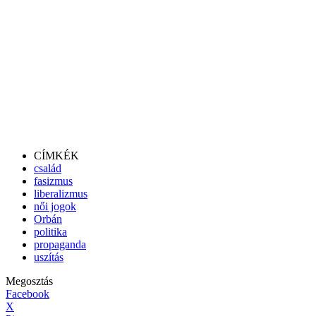
CÍMKÉK
család
fasizmus
liberalizmus
női jogok
Orbán
politika
propaganda
uszítás
Megosztás
Facebook
X